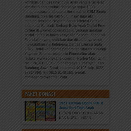
komikus, dan desainer buku anak yang terus tetap
konsisten dan produktif berkarya sejak 1999
hingga sekarang bersama tim kreatif di CBM Studio
Bandung. Saat ini Kak Nurul Ihsan juga aktif
menjadi inisiator Program Sosial Literasi Gerakan
Indonesia Berbudi: Berbagi Buku Anak Digital Free
Online di www.ebookanak.com. Sebuah gerakan
sosial literasi di bawah Yayasan Sebaca Indonesia
Foundation yang didirikan dan diketuainya untuk
mewujudkan visi Indonesia Cerdas Literasi pada
2045. Untuk kerjasama penerbitan silakan hubungi
Yayasan Sebaca Indonesia Foundation atau
redaksi www.ebookanak.com: Jl. Raden Mochtar III,
No. 126, RT 003/02, Sindanglaya, Cimenyan, Kab.
Bandung Jawa Barat, Indonesia 40195, telp. (022)
87824898, HP. 0815 6148 165. e-mail:
cbmagency25@gmail.com
PAKET DONASI
192 Halaman Ebook PDF 8
Judul Seri Fiqih Anak
DOWNLOAD EBOOK ANAK
KAK NURUL IHSAN...