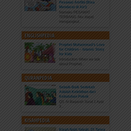
Pesawat Amfibi (Bisa
Mendarat di Air!)
Namaku PESAWAT
TERBANG. Aku dapat
mengangkut...
ENGLISHPEDIA
Prophet Muhammad’s Love
for Children – Islamic Story
for Kids
Introduction When we talk
about Prophet...
QURANPEDIA
Sebaik-Baik Sedekah
Adalah Kelebihan dari
Kebutuhan Pokok
QS. Al-Baqarah Surat 1 Ayat
3...
KISAHPEDIA
Kisah Nabi Yakub: 25 Tanya