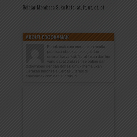
Belajar Membaca Suku Kata: at, it, ut, et, ot
ABOUT EBOOKANAK
Ebookanak.com merupakan media
publikasi ebook anak legal dan
orisinal karya Kak Nurul Ihsan dan tim
yang dapat diakses free online dan
didownload dengan donasi untuk memajukan
Gerakan Indonesia Cerdas Literasi di
ebookanak.com dan elibrary.id.