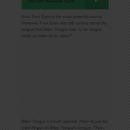
Tua dan Bangau Ajaib
Now, Four Eyes is the most powerful warrior.
However, Four Eyes was still curious about the
tongue that Bitter Tongue had. Is his tongue
really as bitter as its name?
Bitter Tongue’s mouth opened. Then he put his
index finger on Bitter Tongue’s tongue. Then,