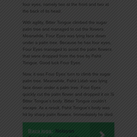
four eyes, namely two at the front and two at
the back of its head.
With agility, Bitter Tongue climbed the sugar
palm tree and managed to cut the flowers.
Meanwhile, Four Eyes was lying face down
under a palm tree. Because he has four eyes,
Four Eyes managed to avoid the palm flowers
that were dropped from the tree by Pahit
Tongue. Good luck Four Eyes.
Now, it was Four Eyes’ turn to climb the sugar
palm tree. Meanwhile, Pahit Lidah was lying
face down under a palm tree. Four Eyes
quickly cut the palm flower and dropped it on Si
Bitter Tongue’s body. Bitter Tongue couldn’t
escape. As a result, Pahit Tongue’s body was
hit by sharp palm flowers. Immediately he died.
Baca juga:
Nelayan