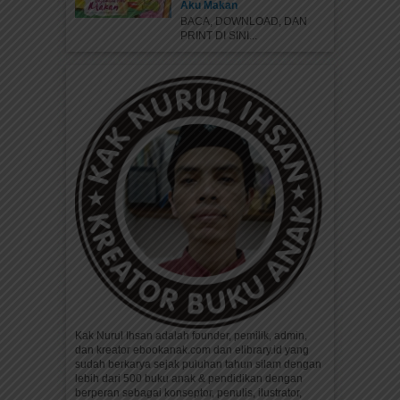
Aku Makan
BACA, DOWNLOAD, DAN
PRINT DI SINI...
Kak Nurul Ihsan adalah founder, pemilik, admin,
dan kreator ebookanak.com dan elibrary.id yang
sudah berkarya sejak puluhan tahun silam dengan
lebih dari 500 buku anak & pendidikan dengan
berperan sebagai konseptor, penulis, ilustrator,