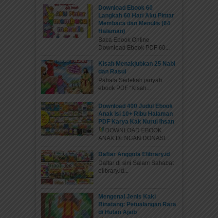
Download Ebook 60
Langkah 60 Hari Aku Pintar
Membaca dan Menulis (64
Halaman)
Baca Ebook Online
Download Ebook PDF 60...
Kisah Menakjubkan 25 Nabi
dan Rasul
Pahala Sedekah jariyah
ebook PDF “Kisah...
Download 400 Judul Ebook
Anak Isi 10+ Ribu Halaman
PDF Karya Kak Nurul Ihsan
DOWNLOAD EBOOK
ANAK DENGAN DONASI...
Daftar Anggota Elibrary.id
Daftar di sini Salam Sahabat
elibrary.id...
Mengenal Jenis Kaki
Binatang: Petualangan Rara
di Hutan Ajaib