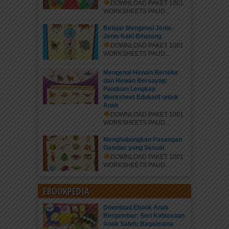
DOWNLOAD PAKET 1001
WORKSHEETS PAUD...
Belajar Mengenal Jenis-
Jenis Kaki Binatang
DOWNLOAD PAKET 1001
WORKSHEETS PAUD...
Mengenal Hewan Bertelur
dan Hewan Bersayap:
Panduan Lengkap
Worksheet Edukatif untuk
Anak
DOWNLOAD PAKET 1001
WORKSHEETS PAUD...
Menghubungkan Pasangan
Gambar yang Sesuai
DOWNLOAD PAKET 1001
WORKSHEETS PAUD...
EBOOKPEDIA
Download Ebook Anak
Bergambar: Seri Kebiasaan
Anak Saleh; Bagaimana