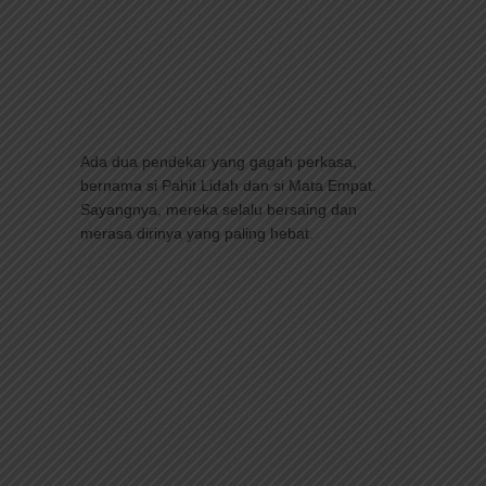
Ada dua pendekar yang gagah perkasa,
bernama si Pahit Lidah dan si Mata Empat.
Sayangnya, mereka selalu bersaing dan
merasa dirinya yang paling hebat.