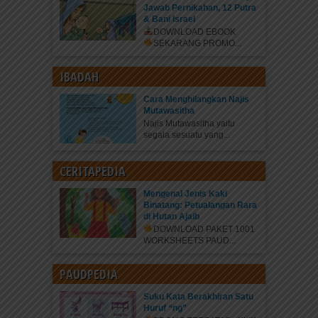
Jawab Pernikahan, 12 Putra
& Bani Israel
DOWNLOAD EBOOK
SEKARANG
PROMO...
IBADAH
Cara Menghilangkan Najis
Mutawasitha
Najis Mutawasitha yaitu
segala sesuatu yang...
CERITAPEDIA
Mengenal Jenis Kaki
Binatang: Petualangan Rara
di Hutan Ajaib
DOWNLOAD PAKET 1001
WORKSHEETS PAUD...
PAUDPEDIA
Suku Kata Berakhiran Satu
Huruf “ng”