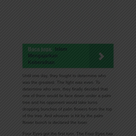
Baca juga:
Islam
Mengajarkan
Kebersihan
Until one day, they fought to determine who
was the greatest. The fight was even. To
determine who won, they finally decided that
one of them would lie face down under a palm
tree and his opponent would take turns
dropping bunches of palm flowers from the top
of the tree. And whoever is hit by the palm
flower bunch is declared the loser.
Four Eyes got the first turn. The Four Eyes has