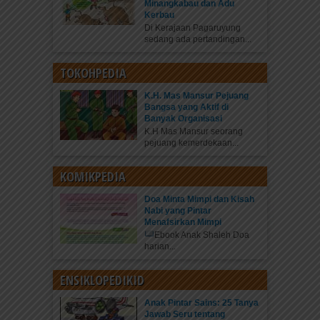
Minangkabau dan Adu
Kerbau
Di Kerajaan Pagaruyung
sedang ada pertandingan...
TOKOHPEDIA
K.H. Mas Mansur Pejuang
Bangsa yang Aktif di
Banyak Organisasi
K.H Mas Mansur seorang
pejuang kemerdekaan...
KOMIKPEDIA
Doa Minta Mimpi dan Kisah
Nabi yang Pintar
Menafsirkan Mimpi
Ebook Anak Shaleh Doa
harian...
ENSIKLOPEDIKID
Anak Pintar Sains: 25 Tanya
Jawab Seru tentang