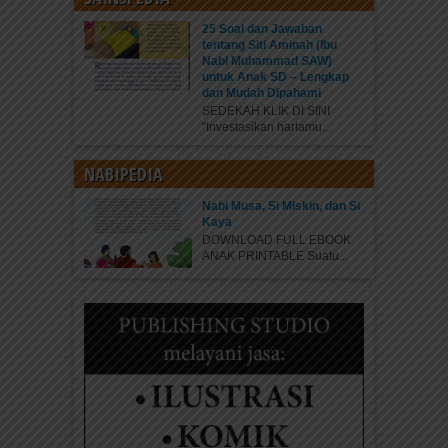
25 Soal dan Jawaban
tentang Siti Aminah (Ibu
Nabi Muhammad SAW)
untuk Anak SD – Lengkap
dan Mudah Dipahami
SEDEKAH KLIK DI SINI
“Investasikan hartamu...
NABIPEDIA
Nabi Musa, Si Miskin, dan Si
Kaya
DOWNLOAD FULL EBOOK
ANAK PRINTABLE Suatu...