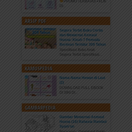
PROMO TERBATAS • KLIK
DI...
ARSIP PDF
Segera Terbit Buku Cerita
dan Mewarnai Asmaul
Husna: Kisah 7 Pemuda
Beriman Tertidur 309 Tahun
Spesifikasi Buku Anak
Segera Terbit Spesifikasi...
KAMUSPEDIA
Nama-Nama Hewan di Laut
(2)
DOWNLOAD FULL EBOOK
DI SINI DI...
GAMBARPEDIA
Gambar Mewarnai Asmaul
Husna (16) Rahasia Rambut
Syam’un
Baca juga: Download Gratis