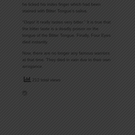
he licked his index finger which had been
stained with Bitter Tongue’s saliva.
“Oops! It really tastes very bitter.” It is true that
the bitter taste is a deadly poison on the
tongue of the Bitter Tongue. Finally, Four Eyes
died instantly.
Now, there are no longer any famous warriors
at that time. They died in vain due to their own
arrogance.
212 total views