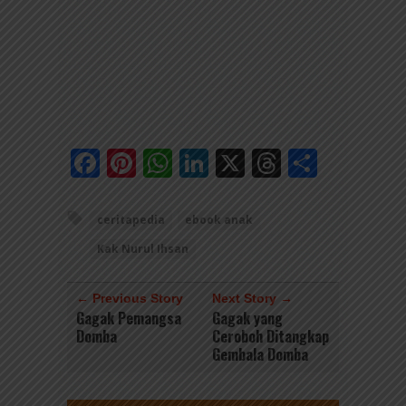
Facebook
Pinterest
WhatsApp
LinkedIn
X
Threads
Share
ceritapedia
ebook anak
Kak Nurul Ihsan
← Previous Story
Next Story →
Gagak Pemangsa
Gagak yang
Domba
Ceroboh Ditangkap
Gembala Domba