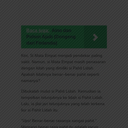
Baca juga:
Aino dan
Pohon Ajaib (Dongeng
dari Finlandia)
Kini, Si Mata Empat menjadi pendekar paling
sakti. Namun, si Mata Empat masih penasaran
dengan lidah yang dimiliki si Pahit Lidah.
Apakah lidahnya benar–benar pahit seperti
namanya?
Dibukalah mulut si Pahit Lidah. Kemudian ia
tempelkan telunjuknya ke lidah si Pahit Lidah.
Lalu, ia jilat jari telunjuknya yang telah terkena
liur si Pahit Lidah itu.
“Ups! Benar-benar rasanya sangat pahit.”
Memang benar rasa pahit itu adalah racun