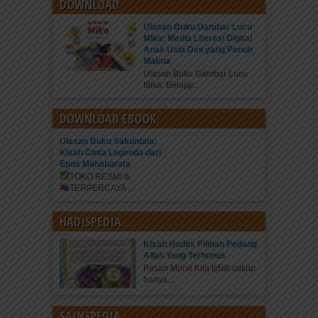
DOWNLOAD
Ulasan Buku Gambar Lucu
Mika: Media Literasi Digital
Anak Usia Dini yang Penuh
Makna
Ulasan Buku Gambar Lucu
Mika: Belajar...
DOWNLOAD EBOOK
Ulasan Buku Sakuntala:
Kisah Cinta Legenda dari
Epos Mahabarata
TOKO RESMI &
TERPERCAYA
...
HADISPEDIA
Kisah Hadits Pilihan Pedang
Allah Yang Terhunus
Pesan Moral Kita tidak cukup
hanya...
SAINSPEDIA