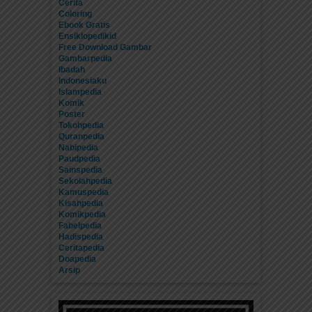
Cerita
Coloring
Ebook Gratis
Ensiklopedikid
Free Download Gambar
Gambarpedia
Ibadah
Indonesiaku
Islampedia
Komik
Poster
Tokohpedia
Quranpedia
Nabipedia
Paudpedia
Sainspedia
Sekolahpedia
Kamuspedia
Kisahpedia
Komikpedia
Fabelpedia
Hadispedia
Ceritapedia
Doapedia
Arsip