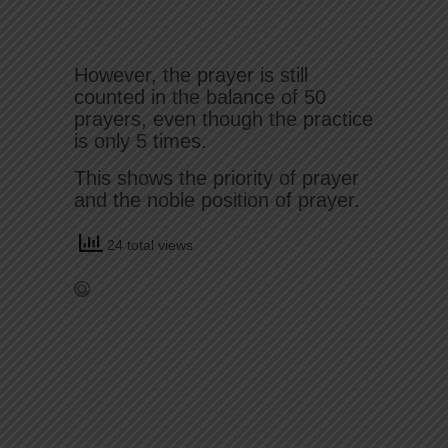
However, the prayer is still
counted in the balance of 50
prayers, even though the practice
is only 5 times.
This shows the priority of prayer
and the noble position of prayer.
24 total views