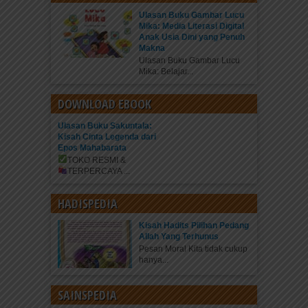
Ulasan Buku Gambar Lucu
Mika: Media Literasi Digital
Anak Usia Dini yang Penuh
Makna
Ulasan Buku Gambar Lucu
Mika: Belajar...
DOWNLOAD EBOOK
Ulasan Buku Sakuntala:
Kisah Cinta Legenda dari
Epos Mahabarata
TOKO RESMI &
TERPERCAYA
...
HADISPEDIA
Kisah Hadits Pilihan Pedang
Allah Yang Terhunus
Pesan Moral Kita tidak cukup
hanya...
SAINSPEDIA