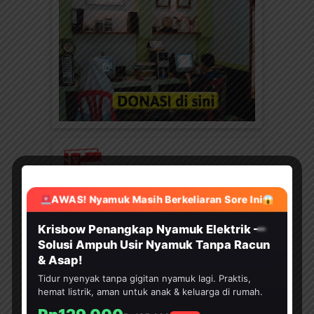
AWAS! Nyamuk Masih Berkeliaran Sore Ini
HEMAT 30%
Krisbow Penangkap Nyamuk Elektrik —
DOWNLOAD 400 JUDUL EBOOK ANAK
Solusi Ampuh Usir Nyamuk Tanpa Racun
& Asap!
Tidur nyenyak tanpa gigitan nyamuk lagi. Praktis,
hemat listrik, aman untuk anak & keluarga di rumah.