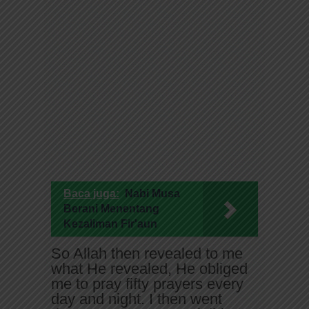
Baca juga:
Nabi Musa
Berani Menentang
Kezaliman Fir'aun
So Allah then revealed to me
what He revealed, He obliged
me to pray fifty prayers every
day and night. I then went