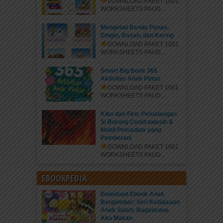
DOWNLOAD PAKET 1001
WORKSHEETS PAUD...
Mengenal Benda Panas,
Dingin, Basah, dan Kering
DOWNLOAD PAKET 1001
WORKSHEETS PAUD...
Smart Big Book 365
Aktivitas Anak Pintar
DOWNLOAD PAKET 1001
WORKSHEETS PAUD...
Kiko dan Firo: Petualangan
Si Burung Cendrawasih &
Mobil Pemadam yang
Pemberani
DOWNLOAD PAKET 1001
WORKSHEETS PAUD...
EBOOKPEDIA
Download Ebook Anak
Bergambar: Seri Kebiasaan
Anak Saleh; Bagaimana
Aku Makan