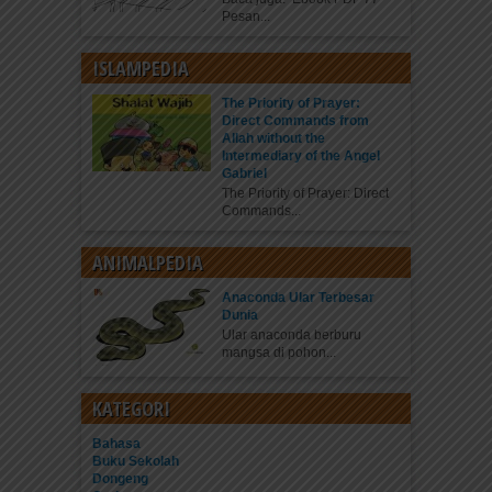
Pesan...
ISLAMPEDIA
The Priority of Prayer:
Direct Commands from
Allah without the
Intermediary of the Angel
Gabriel
The Priority of Prayer: Direct
Commands...
ANIMALPEDIA
Anaconda Ular Terbesar
Dunia
Ular anaconda berburu
mangsa di pohon...
KATEGORI
Bahasa
Buku Sekolah
Dongeng