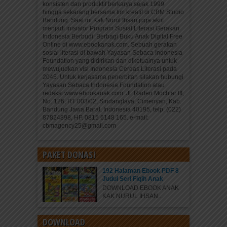
konsisten dan produktif berkarya sejak 1999
hingga sekarang bersama tim kreatif di CBM Studio
Bandung. Saat ini Kak Nurul Ihsan juga aktif
menjadi inisiator Program Sosial Literasi Gerakan
Indonesia Berbudi: Berbagi Buku Anak Digital Free
Online di www.ebookanak.com. Sebuah gerakan
sosial literasi di bawah Yayasan Sebaca Indonesia
Foundation yang didirikan dan diketuainya untuk
mewujudkan visi Indonesia Cerdas Literasi pada
2045. Untuk kerjasama penerbitan silakan hubungi
Yayasan Sebaca Indonesia Foundation atau
redaksi www.ebookanak.com: Jl. Raden Mochtar III,
No. 126, RT 003/02, Sindanglaya, Cimenyan, Kab.
Bandung Jawa Barat, Indonesia 40195, telp. (022)
87824898, HP. 0815 6148 165. e-mail:
cbmagency25@gmail.com
PAKET DONASI
192 Halaman Ebook PDF 8
Judul Seri Fiqih Anak
DOWNLOAD EBOOK ANAK
KAK NURUL IHSAN...
DOWNLOAD