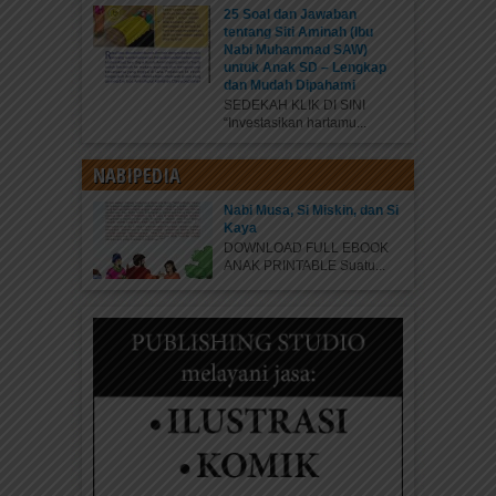
25 Soal dan Jawaban
tentang Siti Aminah (Ibu
Nabi Muhammad SAW)
untuk Anak SD – Lengkap
dan Mudah Dipahami
SEDEKAH KLIK DI SINI
“Investasikan hartamu...
NABIPEDIA
Nabi Musa, Si Miskin, dan Si
Kaya
DOWNLOAD FULL EBOOK
ANAK PRINTABLE Suatu...