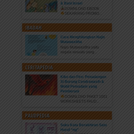
& Bani Israel
DOWNLOAD EBOOK
SEKARANG
PROMO...
IBADAH
Cara Menghilangkan Najis
Mutawasitha
Najis Mutawasitha yaitu
segala sesuatu yang...
CERITAPEDIA
Kiko dan Firo: Petualangan
Si Burung Cendrawasih &
Mobil Pemadam yang
Pemberani
DOWNLOAD PAKET 1001
WORKSHEETS PAUD...
PAUDPEDIA
Suku Kata Berakhiran Satu
Huruf “ng”