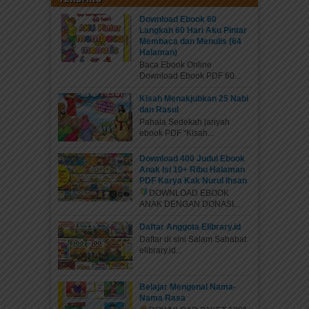
Download Ebook 60
Langkah 60 Hari Aku Pintar
Membaca dan Menulis (64
Halaman)
Baca Ebook Online
Download Ebook PDF 60...
Kisah Menakjubkan 25 Nabi
dan Rasul
Pahala Sedekah jariyah
ebook PDF “Kisah...
Download 400 Judul Ebook
Anak Isi 10+ Ribu Halaman
PDF Karya Kak Nurul Ihsan
DOWNLOAD EBOOK
ANAK DENGAN DONASI...
Daftar Anggota Elibrary.id
Daftar di sini Salam Sahabat
elibrary.id...
Belajar Mengenal Nama-
Nama Rasa