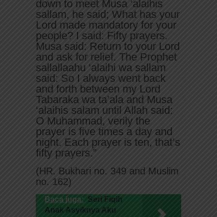
down to meet Musa ‘alaihis
sallam, he said; What has your
Lord made mandatory for your
people? I said: Fifty prayers.
Musa said: Return to your Lord
and ask for relief. The Prophet
sallallaahu ‘alaihi wa sallam
said: So I always went back
and forth between my Lord
Tabaraka wa ta’ala and Musa
‘alaihis salam until Allah said:
O Muhammad, verily the
prayer is five times a day and
night. Each prayer is ten, that’s
fifty prayers.”
(HR. Bukhari no. 349 and Muslim
no. 162)
Baca juga:
Seri Fiqih
Anak Asyiknya Aku