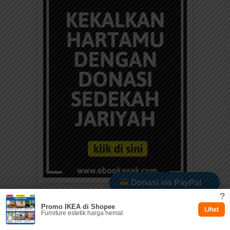
Donasi via PayPal
?
Promo IKEA di Shopee
Dukung via Kitabisa
Lihat
Furniture estetik harga hemat