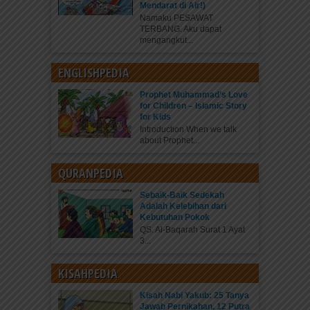
Mendarat di Air!)
Namaku PESAWAT
TERBANG. Aku dapat
mengangkut...
ENGLISHPEDIA
Prophet Muhammad’s Love
for Children – Islamic Story
for Kids
Introduction When we talk
about Prophet...
QURANPEDIA
Sebaik-Baik Sedekah
Adalah Kelebihan dari
Kebutuhan Pokok
QS. Al-Baqarah Surat 1 Ayat
3...
KISAHPEDIA
Kisah Nabi Yakub: 25 Tanya
Jawab Pernikahan, 12 Putra