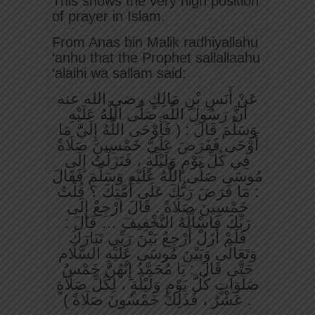
This shows the very high position
of prayer in Islam.
From Anas bin Malik radhiyallahu
‘anhu that the Prophet sallallaahu
‘alaihi wa sallam said:
عَنْ أَنَسِ بْنِ مَالِكٍ رضي الله عنه
أَنَّ رَسُولَ اللَّهِ صَلَّى اللَّهُ عَلَيْهِ
وَسَلَّمَ قَالَ : ( فَأَوْحَى اللَّهُ إِلَيَّ مَا
أَوْحَى فَفَرَضَ عَلَيَّ خَمْسِينَ صَلَاةً
فِي كُلِّ يَوْمٍ وَلَيْلَةٍ ، فَنَزَلْتُ إِلَى
مُوسَى صَلَّى اللَّهُ عَلَيْهِ وَسَلَّمَ فَقَالَ
: مَا فَرَضَ رَبُّكَ عَلَى أُمَّتِكَ ؟ قُلْتُ
خَمْسِينَ صَلَاةً . قَالَ ارْجِعْ إِلَى
رَبِّكَ فَاسْأَلْهُ التَّخْفِيفَ … قَالَ :
فَلَمْ أَزَلْ أَرْجِعُ بَيْنَ رَبِّي تَبَارَكَ
وَتَعَالَى وَبَيْنَ مُوسَى عَلَيْهِ السَّلَام
حَتَّى قَالَ : يَا مُحَمَّدُ إِنَّهُنَّ خَمْسُ
صَلَوَاتٍ كُلَّ يَوْمٍ وَلَيْلَةٍ ، لِكُلِّ صَلَاةٍ
عَشْرٌ ، فَذَلِكَ خَمْسُونَ صَلَاةً ) .