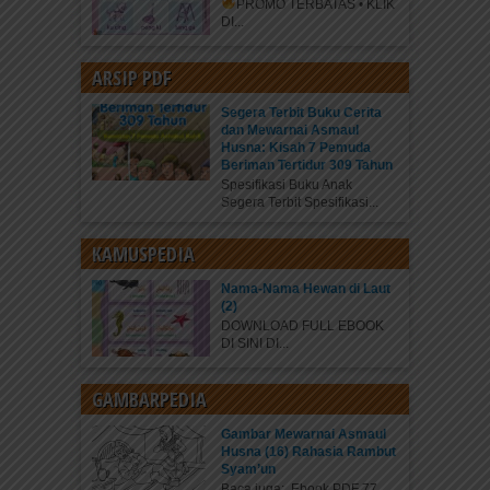
PROMO TERBATAS • KLIK
DI...
ARSIP PDF
Segera Terbit Buku Cerita
dan Mewarnai Asmaul
Husna: Kisah 7 Pemuda
Beriman Tertidur 309 Tahun
Spesifikasi Buku Anak
Segera Terbit Spesifikasi...
KAMUSPEDIA
Nama-Nama Hewan di Laut
(2)
DOWNLOAD FULL EBOOK
DI SINI DI...
GAMBARPEDIA
Gambar Mewarnai Asmaul
Husna (16) Rahasia Rambut
Syam’un
Baca juga: Ebook PDF 77