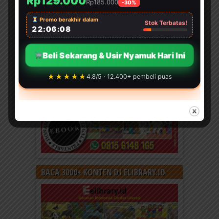
Rp129.000
Rp185.000
-30%
Promo berakhir dalam
Stok Terbatas!
22:06:06
Beli Sekarang & Usir Nyamuk Hari Ini
★★★★★
4.8/5 · 12.400+ pembeli puas
BACA 3000+ KONTEN DI ELIBRARY.ID