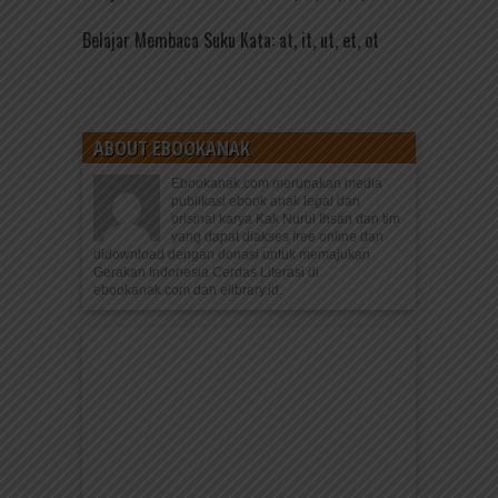
Belajar Membaca Suku Kata: at, it, ut, et, ot
ABOUT EBOOKANAK
Ebookanak.com merupakan media
publikasi ebook anak legal dan
orisinal karya Kak Nurul Ihsan dan tim
yang dapat diakses free online dan
didownload dengan donasi untuk memajukan
Gerakan Indonesia Cerdas Literasi di
ebookanak.com dan elibrary.id.