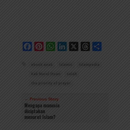
Facebook
Pinterest
WhatsApp
LinkedIn
X
Threads
Share
ebook anak
islamic
islampedia
Kak Nurul Ihsan
salah
the priority of prayer
← Previous Story
Mengapa manusia
diciptakan
menurut Islam?