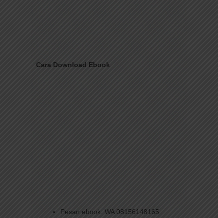
Cara Download Ebook
Pesan ebook: WA 08156148165