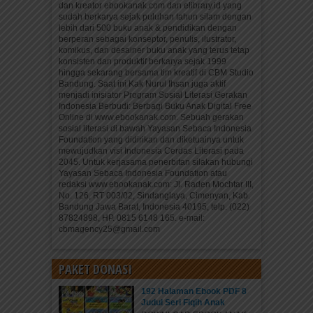
dan kreator ebookanak.com dan elibrary.id yang
sudah berkarya sejak puluhan tahun silam dengan
lebih dari 500 buku anak & pendidikan dengan
berperan sebagai konseptor, penulis, ilustrator,
komikus, dan desainer buku anak yang terus tetap
konsisten dan produktif berkarya sejak 1999
hingga sekarang bersama tim kreatif di CBM Studio
Bandung. Saat ini Kak Nurul Ihsan juga aktif
menjadi inisiator Program Sosial Literasi Gerakan
Indonesia Berbudi: Berbagi Buku Anak Digital Free
Online di www.ebookanak.com. Sebuah gerakan
sosial literasi di bawah Yayasan Sebaca Indonesia
Foundation yang didirikan dan diketuainya untuk
mewujudkan visi Indonesia Cerdas Literasi pada
2045. Untuk kerjasama penerbitan silakan hubungi
Yayasan Sebaca Indonesia Foundation atau
redaksi www.ebookanak.com: Jl. Raden Mochtar III,
No. 126, RT 003/02, Sindanglaya, Cimenyan, Kab.
Bandung Jawa Barat, Indonesia 40195, telp. (022)
87824898, HP. 0815 6148 165. e-mail:
cbmagency25@gmail.com
PAKET DONASI
192 Halaman Ebook PDF 8
Judul Seri Fiqih Anak