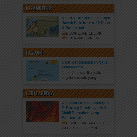
KISAHPEDIA
Kisah Nabi Yakub: 25 Tanya
Jawab Pernikahan, 12 Putra
& Bani Israel
DOWNLOAD EBOOK
SEKARANG
PROMO...
IBADAH
Cara Menghilangkan Najis
Mutawasitha
Najis Mutawasitha yaitu
segala sesuatu yang...
CERITAPEDIA
Kiko dan Firo: Petualangan
Si Burung Cendrawasih &
Mobil Pemadam yang
Pemberani
DOWNLOAD PAKET 1001
WORKSHEETS PAUD...