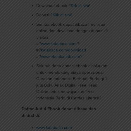
Download ebook:?
Klik di sini!
Donasi:?
Klik di sini!
Semua ebook dapat dibaca free read
online dan download dengan donasi di
3 situs:
#?
www.katabaca.com
?
#?
katabaca.com/download
#?
www.ebookanak.com?
Seluruh dana donasi ebook disalurkan
untuk mendukung biaya operasional
Gerakan Indonesia Berbudi: Berbagi 1
juta Buku Anak Digital Free Read
Online untuk mewujudkan ?Visi
Indonesia Berbudi Cerdas Literasi?.
Daftar Judul Ebook dapat dibaca dan
dilihat di:
www.katabaca.com