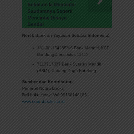
Sebelum Ia Mencintai
Saudaranya Seperti
Mencintai Dirinya
Sendiri
Norek Bank an Yayasan Sebaca Indonesia:
131-00-1542858-6 Bank Mandiri, KCP
Bandung Jamsostek 13112
7113717337 Bank Syariah Mandiri
(BSM), Cabang Dago Bandung
Sumber dan Kontributor:
Penerbit Noura Books
Beli buku cetak: WA 08156148165
www.nourabooks.co.id