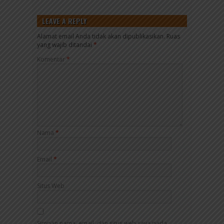
LEAVE A REPLY
Alamat email Anda tidak akan dipublikasikan.
Ruas
yang wajib ditandai
*
Komentar
*
Nama
*
Email
*
Situs Web
Simpan nama, email, dan situs web saya pada