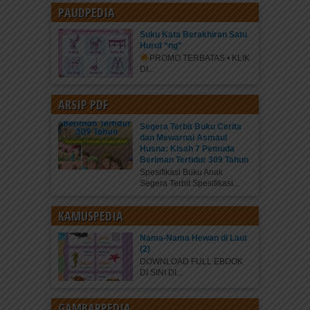
PAUDPEDIA
Suku Kata Berakhiran Satu
Huruf “ng”
PROMO TERBATAS • KLIK
DI...
ARSIP PDF
Segera Terbit Buku Cerita
dan Mewarnai Asmaul
Husna: Kisah 7 Pemuda
Beriman Tertidur 309 Tahun
Spesifikasi Buku Anak
Segera Terbit Spesifikasi...
KAMUSPEDIA
Nama-Nama Hewan di Laut
(2)
DOWNLOAD FULL EBOOK
DI SINI DI...
GAMBARPEDIA