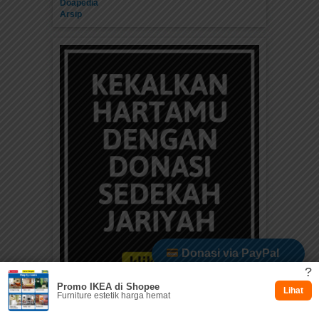
Doapedia
Arsip
Donasi via PayPal
?
Promo IKEA di Shopee
Dukung via Kitabisa
Lihat
Furniture estetik harga hemat