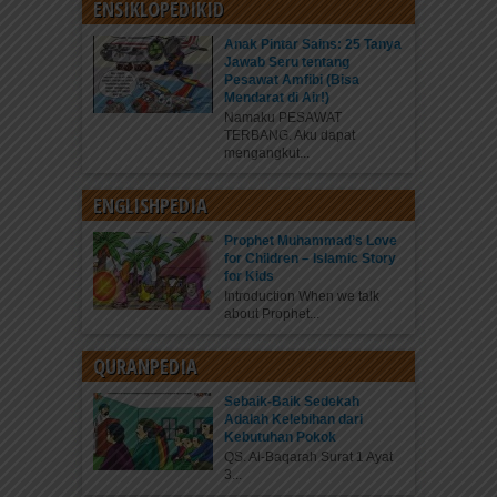
ENSIKLOPEDIKID
Anak Pintar Sains: 25 Tanya
Jawab Seru tentang
Pesawat Amfibi (Bisa
Mendarat di Air!)
Namaku PESAWAT
TERBANG. Aku dapat
mengangkut...
ENGLISHPEDIA
Prophet Muhammad’s Love
for Children – Islamic Story
for Kids
Introduction When we talk
about Prophet...
QURANPEDIA
Sebaik-Baik Sedekah
Adalah Kelebihan dari
Kebutuhan Pokok
QS. Al-Baqarah Surat 1 Ayat
3...