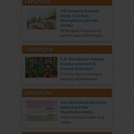
FABELPEDIA
100 Dongeng Binatang
Dunia: Asal Kata
Minangkabau dan Adu
Kerbau
Di Kerajaan Pagaruyung
sedang ada pertandingan...
TOKOHPEDIA
K.H. Mas Mansur Pejuang
Bangsa yang Aktif di
Banyak Organisasi
K.H Mas Mansur seorang
pejuang kemerdekaan...
KOMIKPEDIA
Doa Minta Mimpi dan Kisah
Nabi yang Pintar
Menafsirkan Mimpi
Ebook Anak Shaleh Doa
harian...