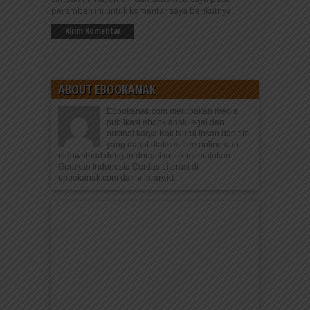
peramban ini untuk komentar saya berikutnya.
ABOUT EBOOKANAK
Ebookanak.com merupakan media
publikasi ebook anak legal dan
orisinal karya Kak Nurul Ihsan dan tim
yang dapat diakses free online dan
didownload dengan donasi untuk memajukan
Gerakan Indonesia Cerdas Literasi di
ebookanak.com dan elibrary.id.