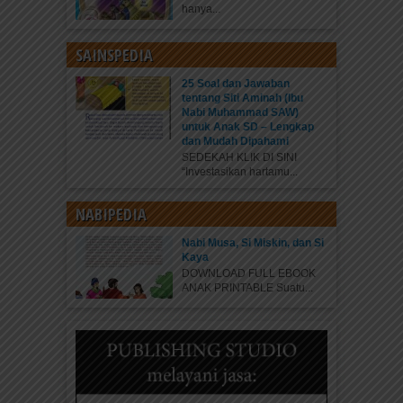
hanya...
SAINSPEDIA
25 Soal dan Jawaban
tentang Siti Aminah (Ibu
Nabi Muhammad SAW)
untuk Anak SD – Lengkap
dan Mudah Dipahami
SEDEKAH KLIK DI SINI
“Investasikan hartamu...
NABIPEDIA
Nabi Musa, Si Miskin, dan Si
Kaya
DOWNLOAD FULL EBOOK
ANAK PRINTABLE Suatu...