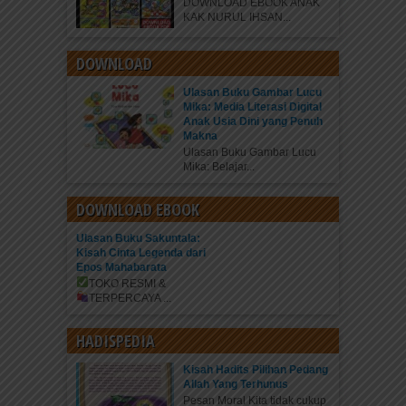
DOWNLOAD EBOOK ANAK
KAK NURUL IHSAN...
DOWNLOAD
Ulasan Buku Gambar Lucu
Mika: Media Literasi Digital
Anak Usia Dini yang Penuh
Makna
Ulasan Buku Gambar Lucu
Mika: Belajar...
DOWNLOAD EBOOK
Ulasan Buku Sakuntala:
Kisah Cinta Legenda dari
Epos Mahabarata
TOKO RESMI &
TERPERCAYA
...
HADISPEDIA
Kisah Hadits Pilihan Pedang
Allah Yang Terhunus
Pesan Moral Kita tidak cukup