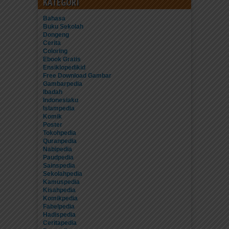
KATEGORI
Bahasa
Buku Sekolah
Dongeng
Cerita
Coloring
Ebook Gratis
Ensiklopedikid
Free Download Gambar
Gambarpedia
Ibadah
Indonesiaku
Islampedia
Komik
Poster
Tokohpedia
Quranpedia
Nabipedia
Paudpedia
Sainspedia
Sekolahpedia
Kamuspedia
Kisahpedia
Komikpedia
Fabelpedia
Hadispedia
Ceritapedia