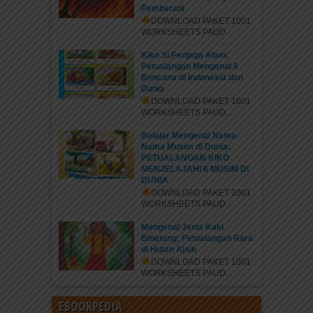
Pemberani
DOWNLOAD PAKET 1001
WORKSHEETS PAUD...
Kiko Si Penjaga Alam:
Petualangan Mengenal 6
Bencana di Indonesia dan
Dunia
DOWNLOAD PAKET 1001
WORKSHEETS PAUD...
Belajar Mengenal Nama-
Nama Musim di Dunia:
PETUALANGAN KIKO
MENJELAJAHI 6 MUSIM DI
DUNIA
DOWNLOAD PAKET 1001
WORKSHEETS PAUD...
Mengenal Jenis Kaki
Binatang: Petualangan Rara
di Hutan Ajaib
DOWNLOAD PAKET 1001
WORKSHEETS PAUD...
EBOOKPEDIA