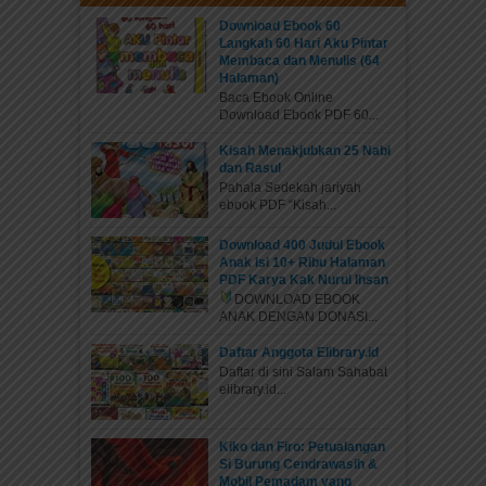
Download Ebook 60
Langkah 60 Hari Aku Pintar
Membaca dan Menulis (64
Halaman)
Baca Ebook Online
Download Ebook PDF 60...
Kisah Menakjubkan 25 Nabi
dan Rasul
Pahala Sedekah jariyah
ebook PDF “Kisah...
Download 400 Judul Ebook
Anak Isi 10+ Ribu Halaman
PDF Karya Kak Nurul Ihsan
DOWNLOAD EBOOK
ANAK DENGAN DONASI...
Daftar Anggota Elibrary.id
Daftar di sini Salam Sahabat
elibrary.id...
Kiko dan Firo: Petualangan
Si Burung Cendrawasih &
Mobil Pemadam yang