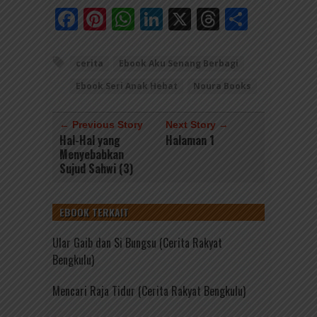
Facebook
Pinterest
WhatsApp
LinkedIn
X
Threads
Share
cerita
Ebook Aku Senang Berbagi
Ebook Seri Anak Hebat
Noura Books
← Previous Story
Next Story →
Hal-Hal yang
Halaman 1
Menyebabkan
Sujud Sahwi (3)
EBOOK TERKAIT
Ular Gaib dan Si Bungsu (Cerita Rakyat
Bengkulu)
Mencari Raja Tidur (Cerita Rakyat Bengkulu)