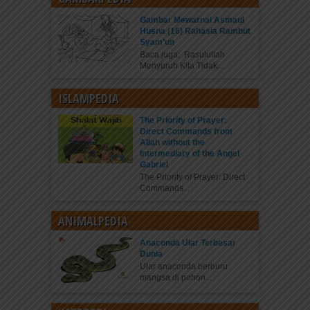
Gambar Mewarnai Asmaul
Husna (16) Rahasia Rambut
Syam’un
Baca juga: Rasulullah
Menyuruh Kita Tidak...
ISLAMPEDIA
The Priority of Prayer:
Direct Commands from
Allah without the
Intermediary of the Angel
Gabriel
The Priority of Prayer: Direct
Commands...
ANIMALPEDIA
Anaconda Ular Terbesar
Dunia
Ular anaconda berburu
mangsa di pohon...