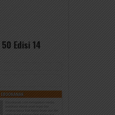
50 Edisi 14
 EBOOKANAK
Ebookanak.com merupakan media
publikasi ebook anak legal dan
orisinal karya Kak Nurul Ihsan dan tim
yang dapat diakses free online dan