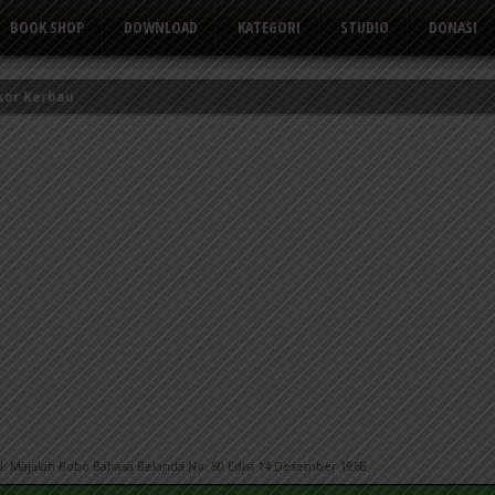
BOOK SHOP
DOWNLOAD
KATEGORI
STUDIO
DONASI
kor Kerbau
Tusuk Gigi
 yang Suka Mengeluh
: Majalah Bobo Bahasa Belanda No. 50 Edisi 14 Desember 1968