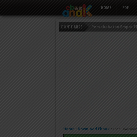
HOME
PDF
DON'T MISS
Persahabatan Empat E
Putri Ayu dan Prajurit 
Kisah Keledai Pemalas
Home
Download Ebook
/
/
Free Download