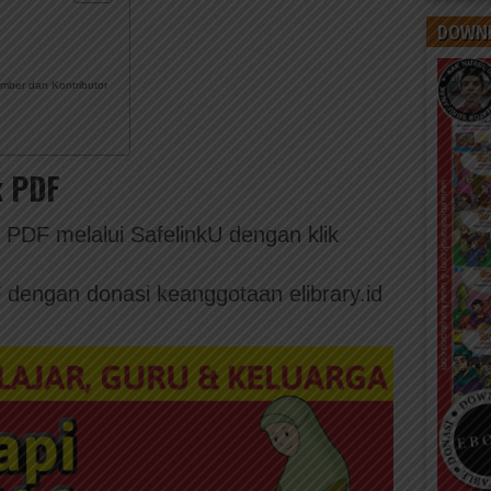
DOWNL
mber dan Kontributor
k PDF
PDF melalui SafelinkU dengan klik
dengan donasi keanggotaan elibrary.id