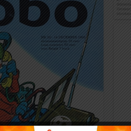
didownl
Gerakan 
ebookana