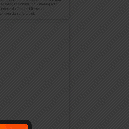
oad dengan donasi untuk memajukan
Indonesia Cerdas Literasi di
k.com dan elibrary.id.