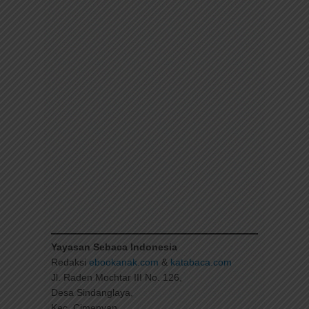
Yayasan Sebaca Indonesia
Redaksi
ebookanak.com
&
katabaca.com
Jl. Raden Mochtar III No. 126,
Desa Sindanglaya,
Kec. Cimenyan,