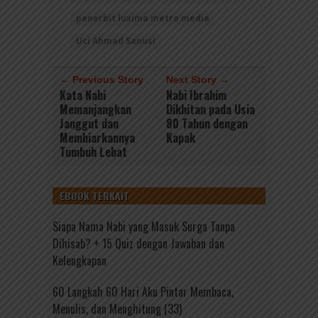
penerbit luxima metro media
Uci Ahmad Sanusi
← Previous Story
Next Story →
Kata Nabi
Nabi Ibrahim
Memanjangkan
Dikhitan pada Usia
Janggut dan
80 Tahun dengan
Membiarkannya
Kapak
Tumbuh Lebat
EBOOK TERKAIT
Siapa Nama Nabi yang Masuk Surga Tanpa
Dihisab? + 15 Quiz dengan Jawaban dan
Kelengkapan
60 Langkah 60 Hari Aku Pintar Membaca,
Menulis, dan Menghitung (33)