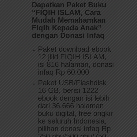
Dapatkan Paket Buku
“FIQIH ISLAM, Cara
Mudah Memahamkan
Fiqih Kepada Anak”
dengan Donasi Infaq
Paket download ebook
12 jilid FIQIH ISLAM,
isi 816 halaman, donasi
infaq Rp 60.000
Paket USB/Flashdisk
16 GB, berisi 1222
ebook dengan isi lebih
dari 36.666 halaman
buku digital, free ongkir
ke seluruh Indonesia,
pilihan donasi infaq Rp
250 ribu/500 ribu/750