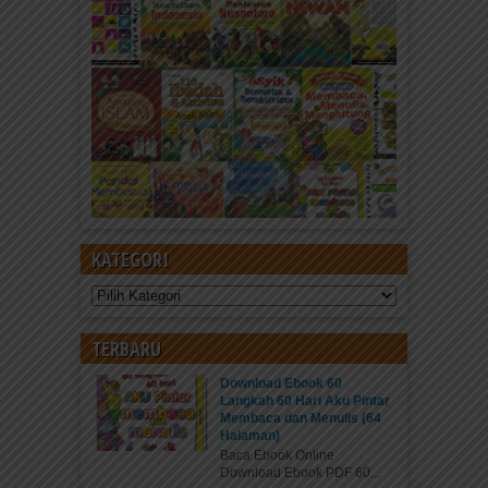
KATEGORI
Kategori
TERBARU
Download Ebook 60
Langkah 60 Hari Aku Pintar
Membaca dan Menulis (64
Halaman)
Baca Ebook Online
Download Ebook PDF 60...