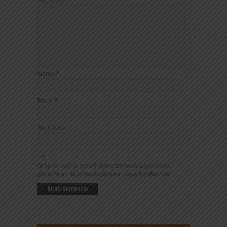
Nama
*
Email
*
Situs Web
Simpan nama, email, dan situs web saya pada
peramban ini untuk komentar saya berikutnya.