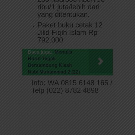
ribu/1 juta/lebih dari
yang ditentukan.
Paket buku cetak 12
Jilid Fiqih Islam Rp
792.000
Baca juga:
Menulis
Huruf Tegak
Bersambung Kisah
Nabi Muhammad 2 (22)
Info: WA 0815 6148 165 /
Telp (022) 8782 4898