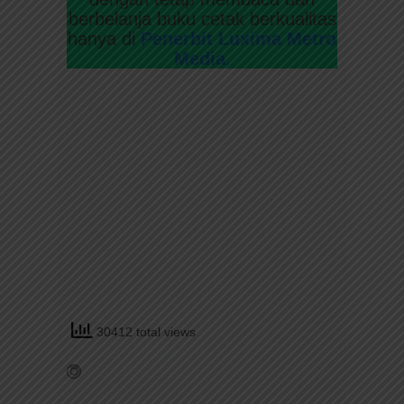
berbelanja buku cetak berkualitas
hanya di
Penerbit Luxima Metro
Media
.
30412 total views