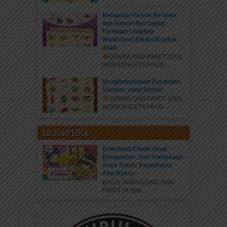
Mengenal Hewan Bertelur
dan Hewan Bersayap:
Panduan Lengkap
Worksheet Edukatif untuk
Anak
DOWNLOAD PAKET 1001
WORKSHEETS PAUD...
Menghubungkan Pasangan
Gambar yang Sesuai
DOWNLOAD PAKET 1001
WORKSHEETS PAUD...
EBOOKPEDIA
Download Ebook Anak
Bergambar: Seri Kebiasaan
Anak Saleh; Bagaimana
Aku Makan
BACA, DOWNLOAD, DAN
PRINT DI SINI...