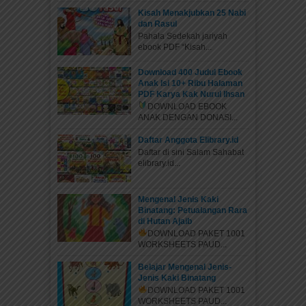
Kisah Menakjubkan 25 Nabi
dan Rasul
Pahala Sedekah jariyah
ebook PDF “Kisah...
Download 400 Judul Ebook
Anak Isi 10+ Ribu Halaman
PDF Karya Kak Nurul Ihsan
DOWNLOAD EBOOK
ANAK DENGAN DONASI...
Daftar Anggota Elibrary.id
Daftar di sini Salam Sahabat
elibrary.id...
Mengenal Jenis Kaki
Binatang: Petualangan Rara
di Hutan Ajaib
DOWNLOAD PAKET 1001
WORKSHEETS PAUD...
Belajar Mengenal Jenis-
Jenis Kaki Binatang
DOWNLOAD PAKET 1001
WORKSHEETS PAUD...