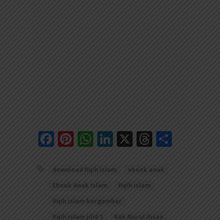
Facebook
Pinterest
WhatsApp
LinkedIn
X
Threads
Share
download fiqih islam
ebook anak
Ebook Anak Islam
fiqih islam
fiqih islam bergambar
fiqih islam jilid 1
Kak Nurul Ihsan