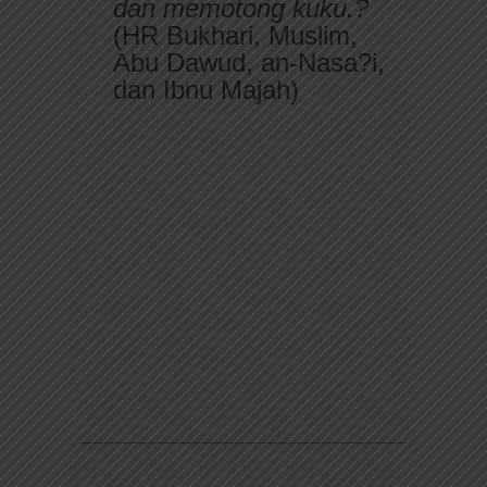
dan memotong kuku.?
(HR Bukhari, Muslim,
Abu Dawud, an-Nasa?i,
dan Ibnu Majah)