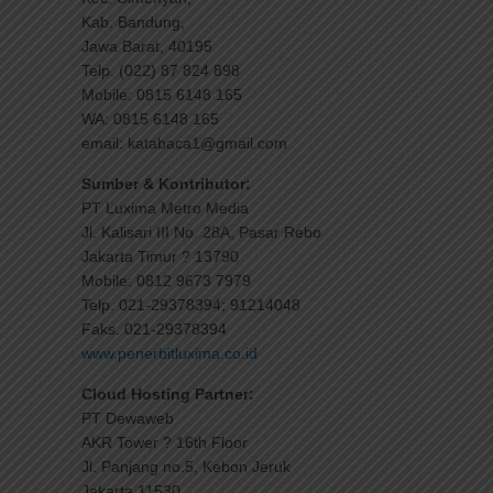
Kab. Bandung,
Jawa Barat, 40195
Telp. (022) 87 824 898
Mobile: 0815 6148 165
WA: 0815 6148 165
email: katabaca1@gmail.com
Sumber & Kontributor:
PT Luxima Metro Media
Jl. Kalisari III No. 28A, Pasar Rebo
Jakarta Timur ? 13790
Mobile: 0812 9673 7979
Telp. 021-29378394; 91214048
Faks. 021-29378394
www.penerbitluxima.co.id
Cloud Hosting Partner:
PT Dewaweb
AKR Tower ? 16th Floor
Jl. Panjang no.5, Kebon Jeruk
Jakarta 11530