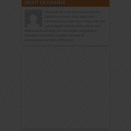
ABOUT EBOOKANAK
Ebookanak.com merupakan media
publikasi ebook anak legal dan
orisinal karya Kak Nurul Ihsan dan tim
yang dapat diakses free online dan
didownload dengan donasi untuk memajukan
Gerakan Indonesia Cerdas Literasi di
ebookanak.com dan elibrary.id.