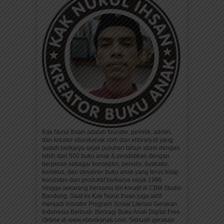
Kak Nurul Ihsan adalah founder, pemilik, admin,
dan kreator ebookanak.com dan elibrary.id yang
sudah berkarya sejak puluhan tahun silam dengan
lebih dari 500 buku anak & pendidikan dengan
berperan sebagai konseptor, penulis, ilustrator,
komikus, dan desainer buku anak yang terus tetap
konsisten dan produktif berkarya sejak 1999
hingga sekarang bersama tim kreatif di CBM Studio
Bandung. Saat ini Kak Nurul Ihsan juga aktif
menjadi inisiator Program Sosial Literasi Gerakan
Indonesia Berbudi: Berbagi Buku Anak Digital Free
Online di www.ebookanak.com. Sebuah gerakan