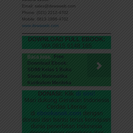
Email: sales@dewaweb.com
Phone: (021) 2212-4702
Mobile: 0813-1888-4702
www.dewaweb.com
DOWNLOAD FULL EBOOK:
WA 0815 6148 165
Baca juga:
Free
Download Ebook:
SD/MI Kelas 1 Buku
Siswa Matematika
Kurikulum Merdeka
DONASI:
Klik
di sini!
Mari dukung Gerakan Indonesia
Cerdas Literasi
di
ebookanak.com
dengan
donasi dan bantu terus kemajuan
dunia penerbitan Indonesia
dengan tetap membaca dan