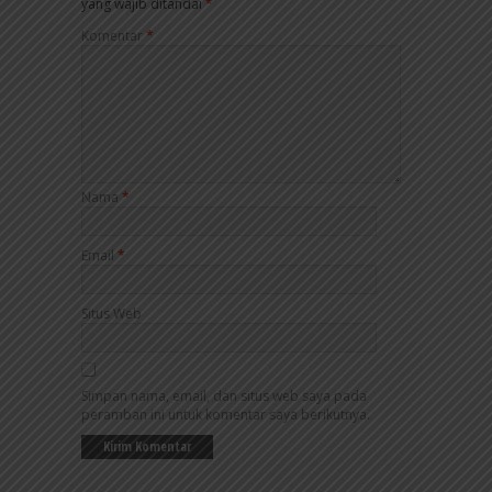
yang wajib ditandai
*
Komentar
*
Nama
*
Email
*
Situs Web
Simpan nama, email, dan situs web saya pada
peramban ini untuk komentar saya berikutnya.