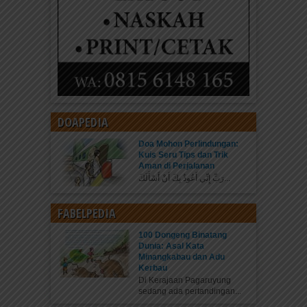
DOAPEDIA
Doa Mohon Perlindungan:
Kuis Seru Tips dan Trik
Aman di Perjalanan
رَبِّ إِنِّي أَعُوذُ بِكَ أَنْ أَسْأَلَكَ...
FABELPEDIA
100 Dongeng Binatang
Dunia: Asal Kata
Minangkabau dan Adu
Kerbau
Di Kerajaan Pagaruyung
sedang ada pertandingan...