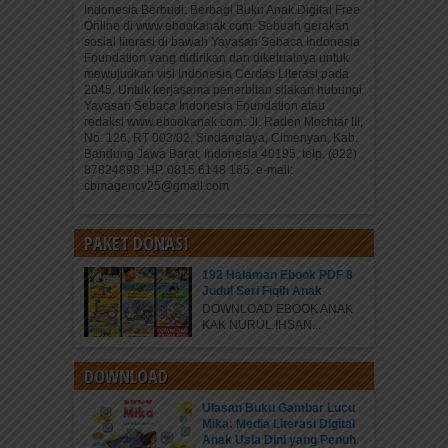
Indonesia Berbudi: Berbagi Buku Anak Digital Free
Online di www.ebookanak.com. Sebuah gerakan
sosial literasi di bawah Yayasan Sebaca Indonesia
Foundation yang didirikan dan diketuainya untuk
mewujudkan visi Indonesia Cerdas Literasi pada
2045. Untuk kerjasama penerbitan silakan hubungi
Yayasan Sebaca Indonesia Foundation atau
redaksi www.ebookanak.com: Jl. Raden Mochtar III,
No. 126, RT 003/02, Sindanglaya, Cimenyan, Kab.
Bandung Jawa Barat, Indonesia 40195, telp. (022)
87824898, HP. 0815 6148 165. e-mail:
cbmagency25@gmail.com
PAKET DONASI
192 Halaman Ebook PDF 8
Judul Seri Fiqih Anak
DOWNLOAD EBOOK ANAK
KAK NURUL IHSAN...
DOWNLOAD
Ulasan Buku Gambar Lucu
Mika: Media Literasi Digital
Anak Usia Dini yang Penuh