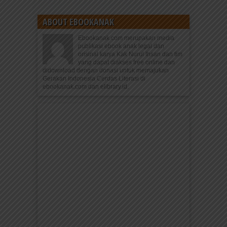
ABOUT EBOOKANAK
Ebookanak.com merupakan media
publikasi ebook anak legal dan
orisinal karya Kak Nurul Ihsan dan tim
yang dapat diakses free online dan
didownload dengan donasi untuk memajukan
Gerakan Indonesia Cerdas Literasi di
ebookanak.com dan elibrary.id.