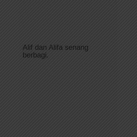
Alif dan Alifa senang
berbagi.