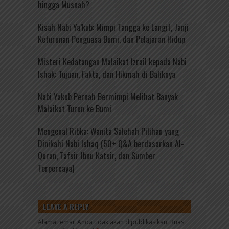
hingga Musnah?
Kisah Nabi Ya’kub: Mimpi Tangga ke Langit, Janji
Keturunan Penguasa Bumi, dan Pelajaran Hidup
Misteri Kedatangan Malaikat Izrail kepada Nabi
Ishak: Tujuan, Fakta, dan Hikmah di Baliknya
Nabi Yakub Pernah Bermimpi Melihat Banyak
Malaikat Turun ke Bumi
Mengenal Ribka: Wanita Salehah Pilihan yang
Dinikahi Nabi Ishaq (50+ Q&A berdasarkan Al-
Quran, Tafsir Ibnu Katsir, dan Sumber
Terpercaya)
LEAVE A REPLY
Alamat email Anda tidak akan dipublikasikan.
Ruas