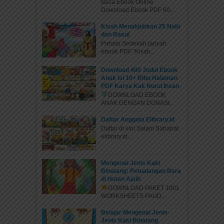
Baca Ebook Online
Download Ebook PDF 60...
Kisah Menakjubkan 25 Nabi
dan Rasul
Pahala Sedekah jariyah
ebook PDF “Kisah...
Download 400 Judul Ebook
Anak Isi 10+ Ribu Halaman
PDF Karya Kak Nurul Ihsan
DOWNLOAD EBOOK
ANAK DENGAN DONASI...
Daftar Anggota Elibrary.id
Daftar di sini Salam Sahabat
elibrary.id...
Mengenal Jenis Kaki
Binatang: Petualangan Rara
di Hutan Ajaib
DOWNLOAD PAKET 1001
WORKSHEETS PAUD...
Belajar Mengenal Jenis-
Jenis Kaki Binatang