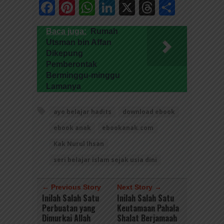
Facebook
Pinterest
WhatsApp
LinkedIn
X
Threads
Share
Baca juga:
Rumah
Utsman bin Affan
Dikepung
Pemberontak
Berminggu-minggu
Lamanya
ayo belajar hadits
download ebook
ebook anak
ebookanak.com
Kak Nurul Ihsan
seri belajar islam sejak usia dini
← Previous Story
Next Story →
Inilah Salah Satu
Inilah Salah Satu
Perbuatan yang
Keutamaan Pahala
Dimurkai Allah
Shalat Berjamaah