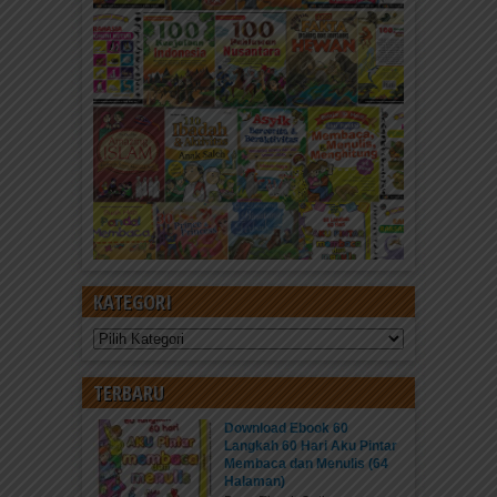
KATEGORI
Kategori
TERBARU
Download Ebook 60
Langkah 60 Hari Aku Pintar
Membaca dan Menulis (64
Halaman)