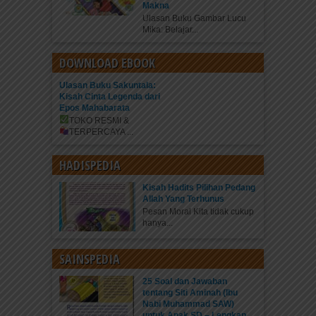
Makna
Ulasan Buku Gambar Lucu
Mika: Belajar...
DOWNLOAD EBOOK
Ulasan Buku Sakuntala:
Kisah Cinta Legenda dari
Epos Mahabarata
TOKO RESMI &
TERPERCAYA
...
HADISPEDIA
Kisah Hadits Pilihan Pedang
Allah Yang Terhunus
Pesan Moral Kita tidak cukup
hanya...
SAINSPEDIA
25 Soal dan Jawaban
tentang Siti Aminah (Ibu
Nabi Muhammad SAW)
untuk Anak SD – Lengkap