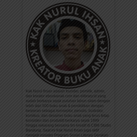
Kak Nurul Ihsan adalah founder, pemilik, admin,
dan kreator ebookanak.com dan elibrary.id yang
sudah berkarya sejak puluhan tahun silam dengan
lebih dari 500 buku anak & pendidikan dengan
berperan sebagai konseptor, penulis, ilustrator,
komikus, dan desainer buku anak yang terus tetap
konsisten dan produktif berkarya sejak 1999
hingga sekarang bersama tim kreatif di CBM Studio
Bandung. Saat ini Kak Nurul Ihsan juga aktif
menjadi inisiator Program Sosial Literasi Gerakan