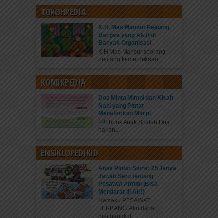
TOKOHPEDIA
K.H. Mas Mansur Pejuang
Bangsa yang Aktif di
Banyak Organisasi
K.H Mas Mansur seorang
pejuang kemerdekaan...
KOMIKPEDIA
Doa Minta Mimpi dan Kisah
Nabi yang Pintar
Menafsirkan Mimpi
Ebook Anak Shaleh Doa
harian...
ENSIKLOPEDIKID
Anak Pintar Sains: 25 Tanya
Jawab Seru tentang
Pesawat Amfibi (Bisa
Mendarat di Air!)
Namaku PESAWAT
TERBANG. Aku dapat
mengangkut...