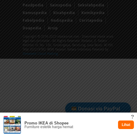
Paudpedia
Sainspedia
Sekolahpedia
Kamuspedia
Kisahpedia
Komikpedia
Fabelpedia
Hadispedia
Ceritapedia
Doapedia
Arsip
Copyright © 2016-2023 ebookanak.com - Download ebook anak
legal dan printable - All Rights Reserved. Redaksi: Jl. Raden
Mochtar III, No. 126, Sindanglaya, Bandung, Jawa Barat, 40195
Telp: (022) 8782 4898 Yayasan Sebaca Indonesia Powered by
Dewaweb Cloud Hosting
.
Donasi via PayPal
?
Promo IKEA di Shopee
Dukung via Kitabisa
Lihat
Furniture estetik harga hemat