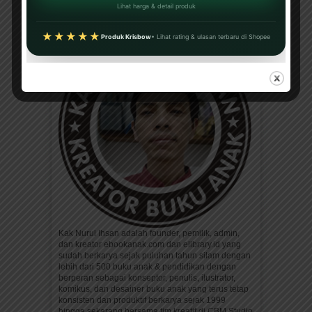
Lihat harga & detail produk
★★★★★
Produk Krisbow
• Lihat rating & ulasan terbaru di Shopee
Kak Nurul Ihsan adalah founder, pemilik, admin,
dan kreator ebookanak.com dan elibrary.id yang
sudah berkarya sejak puluhan tahun silam dengan
lebih dari 500 buku anak & pendidikan dengan
berperan sebagai konseptor, penulis, ilustrator,
komikus, dan desainer buku anak yang terus tetap
konsisten dan produktif berkarya sejak 1999
hingga sekarang bersama tim kreatif di CBM Studio