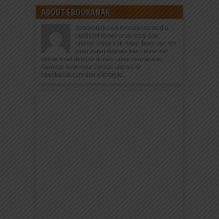
ABOUT EBOOKANAK
Ebookanak.com merupakan media
publikasi ebook anak legal dan
orisinal karya Kak Nurul Ihsan dan tim
yang dapat diakses free online dan
didownload dengan donasi untuk memajukan
Gerakan Indonesia Cerdas Literasi di
ebookanak.com dan elibrary.id.