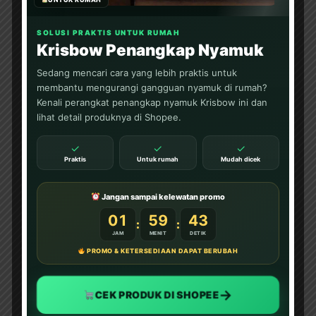
Bencana di Indonesia dan
Dunia
DOWNLOAD PAKET 1001
SOLUSI PRAKTIS UNTUK RUMAH
WORKSHEETS PAUD...
Krisbow Penangkap Nyamuk
Belajar Mengenal Nama-
Sedang mencari cara yang lebih praktis untuk
Nama Musim di Dunia:
PETUALANGAN KIKO
membantu mengurangi gangguan nyamuk di rumah?
MENJELAJAHI 6 MUSIM DI
Kenali perangkat penangkap nyamuk Krisbow ini dan
DUNIA
lihat detail produknya di Shopee.
DOWNLOAD PAKET 1001
WORKSHEETS PAUD...
✓
✓
✓
Mengenal Jenis Kaki
Praktis
Untuk rumah
Mudah dicek
Binatang: Petualangan Rara
di Hutan Ajaib
DOWNLOAD PAKET 1001
Jangan sampai kelewatan promo
WORKSHEETS PAUD...
01
59
40
:
:
EBOOKPEDIA
JAM
MENIT
DETIK
PROMO & KETERSEDIAAN DAPAT BERUBAH
Download Ebook Anak
Bergambar: Seri Kebiasaan
Anak Saleh; Bagaimana
→
Aku Makan
CEK PRODUK DI SHOPEE
BACA, DOWNLOAD, DAN
PRINT DI SINI...