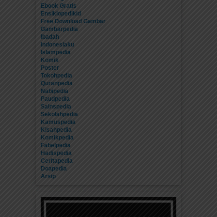
Ebook Gratis
Ensiklopedikid
Free Download Gambar
Gambarpedia
Ibadah
Indonesiaku
Islampedia
Komik
Poster
Tokohpedia
Quranpedia
Nabipedia
Paudpedia
Sainspedia
Sekolahpedia
Kamuspedia
Kisahpedia
Komikpedia
Fabelpedia
Hadispedia
Ceritapedia
Doapedia
Arsip