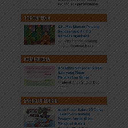
sedang ada pertandingan...
TOKOHPEDIA
K.H. Mas Mansur Pejuang
Bangsa yang Aktif di
Banyak Organisasi
K.H Mas Mansur seorang
pejuang kemerdekaan...
KOMIKPEDIA
Doa Minta Mimpi dan Kisah
Nabi yang Pintar
Menafsirkan Mimpi
Ebook Anak Shaleh Doa
harian...
ENSIKLOPEDIKID
Anak Pintar Sains: 25 Tanya
Jawab Seru tentang
Pesawat Amfibi (Bisa
Mendarat di Air!)