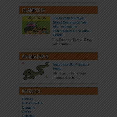
ISLAMPEDIA
The Priority of Prayer:
Direct Commands from
Allah without the
Intermediary of the Angel
Gabriel
The Priority of Prayer: Direct
Commands...
ANIMALPEDIA
Anaconda Ular Terbesar
Dunia
Ular anaconda berburu
mangsa di pohon...
KATEGORI
Bahasa
Buku Sekolah
Dongeng
Cerita
Coloring