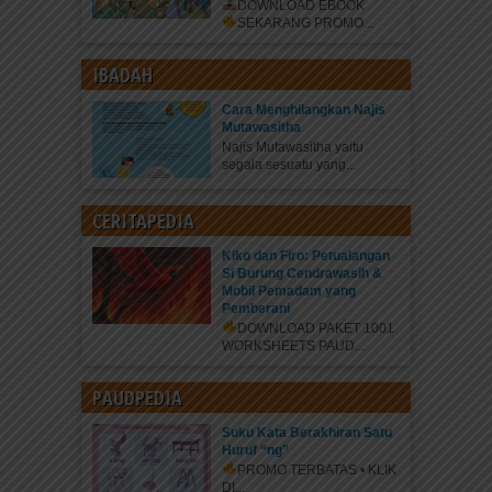
DOWNLOAD EBOOK
SEKARANG
PROMO...
IBADAH
Cara Menghilangkan Najis
Mutawasitha
Najis Mutawasitha yaitu
segala sesuatu yang...
CERITAPEDIA
Kiko dan Firo: Petualangan
Si Burung Cendrawasih &
Mobil Pemadam yang
Pemberani
DOWNLOAD PAKET 1001
WORKSHEETS PAUD...
PAUDPEDIA
Suku Kata Berakhiran Satu
Huruf “ng”
PROMO TERBATAS • KLIK
DI...