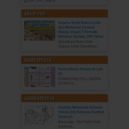
ARSIP PDF
Segera Terbit Buku Cerita
dan Mewarnai Asmaul
Husna: Kisah 7 Pemuda
Beriman Tertidur 309 Tahun
Spesifikasi Buku Anak
Segera Terbit Spesifikasi...
KAMUSPEDIA
Nama-Nama Hewan di Laut
(2)
DOWNLOAD FULL EBOOK
DI SINI DI...
GAMBARPEDIA
Gambar Mewarnai Asmaul
Husna (16) Rahasia Rambut
Syam’un
Baca juga: Seri Fiqih Anak:
Asyiknya...