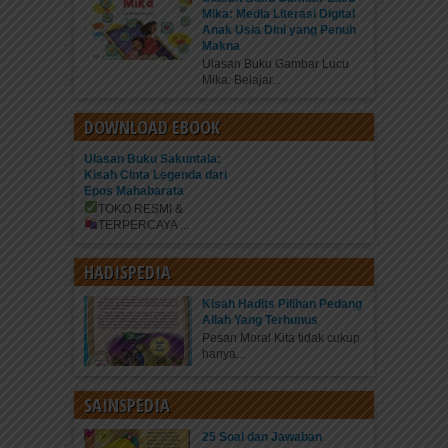
Mika: Media Literasi Digital
Anak Usia Dini yang Penuh
Makna
Ulasan Buku Gambar Lucu
Mika: Belajar...
DOWNLOAD EBOOK
Ulasan Buku Sakuntala:
Kisah Cinta Legenda dari
Epos Mahabarata
TOKO RESMI &
TERPERCAYA
...
HADISPEDIA
Kisah Hadits Pilihan Pedang
Allah Yang Terhunus
Pesan Moral Kita tidak cukup
hanya...
SAINSPEDIA
25 Soal dan Jawaban