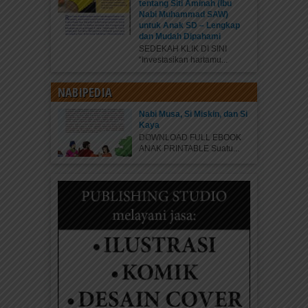
tentang Siti Aminah (Ibu
Nabi Muhammad SAW)
untuk Anak SD – Lengkap
dan Mudah Dipahami
SEDEKAH KLIK DI SINI
“Investasikan hartamu...
NABIPEDIA
Nabi Musa, Si Miskin, dan Si
Kaya
DOWNLOAD FULL EBOOK
ANAK PRINTABLE Suatu...