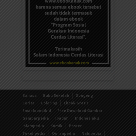
Bahasa
Buku Sekolah
Dongeng
Cerita
Coloring
Ebook Gratis
Ensiklopedikid
Free Download Gambar
Gambarpedia
Ibadah
Indonesiaku
Islampedia
Komik
Poster
Tokohpedia
Quranpedia
Nabipedia