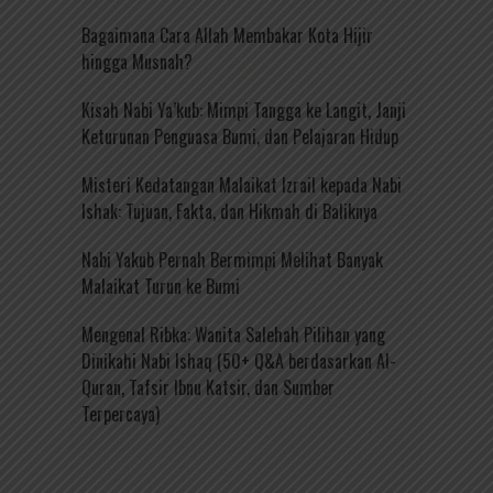
Bagaimana Cara Allah Membakar Kota Hijir
hingga Musnah?
Kisah Nabi Ya’kub: Mimpi Tangga ke Langit, Janji
Keturunan Penguasa Bumi, dan Pelajaran Hidup
Misteri Kedatangan Malaikat Izrail kepada Nabi
Ishak: Tujuan, Fakta, dan Hikmah di Baliknya
Nabi Yakub Pernah Bermimpi Melihat Banyak
Malaikat Turun ke Bumi
Mengenal Ribka: Wanita Salehah Pilihan yang
Dinikahi Nabi Ishaq (50+ Q&A berdasarkan Al-
Quran, Tafsir Ibnu Katsir, dan Sumber
Terpercaya)