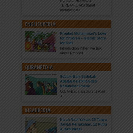
Namaku PESAWAT
TERBANG. Aku dapat
mengangkut...
ENGLISHPEDIA
Prophet Muhammad’s Love
for Children – Islamic Story
for Kids
Introduction When we talk
about Prophet...
QURANPEDIA
Sebaik-Baik Sedekah
Adalah Kelebihan dari
Kebutuhan Pokok
QS. Al-Baqarah Surat 1 Ayat
3...
KISAHPEDIA
Kisah Nabi Yakub: 25 Tanya
Jawab Pernikahan, 12 Putra
& Bani Israel