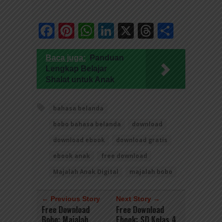
Facebook
Pinterest
WhatsApp
LinkedIn
X
Threads
Share
Baca juga:
Panduan
Lengkap Belajar
Shalat untuk Anak
bahasa belanda
bobo bahasa belanda
download
download ebook
download gratis
ebook anak
free download
Majalah Anak Digital
majalah bobo
← Previous Story
Next Story →
Free Download
Free Download
Bobo; Majalah
Ebook: SD Kelas 4