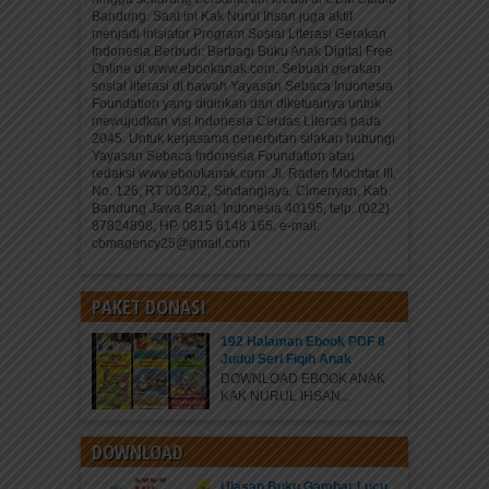
Bandung. Saat ini Kak Nurul Ihsan juga aktif
menjadi inisiator Program Sosial Literasi Gerakan
Indonesia Berbudi: Berbagi Buku Anak Digital Free
Online di www.ebookanak.com. Sebuah gerakan
sosial literasi di bawah Yayasan Sebaca Indonesia
Foundation yang didirikan dan diketuainya untuk
mewujudkan visi Indonesia Cerdas Literasi pada
2045. Untuk kerjasama penerbitan silakan hubungi
Yayasan Sebaca Indonesia Foundation atau
redaksi www.ebookanak.com: Jl. Raden Mochtar III,
No. 126, RT 003/02, Sindanglaya, Cimenyan, Kab.
Bandung Jawa Barat, Indonesia 40195, telp. (022)
87824898, HP. 0815 6148 165. e-mail:
cbmagency25@gmail.com
PAKET DONASI
192 Halaman Ebook PDF 8
Judul Seri Fiqih Anak
DOWNLOAD EBOOK ANAK
KAK NURUL IHSAN...
DOWNLOAD
Ulasan Buku Gambar Lucu