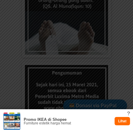
Donasi via PayPal
?
Promo IKEA di Shopee
Dukung via Kitabisa
Lihat
Furniture estetik harga hemat