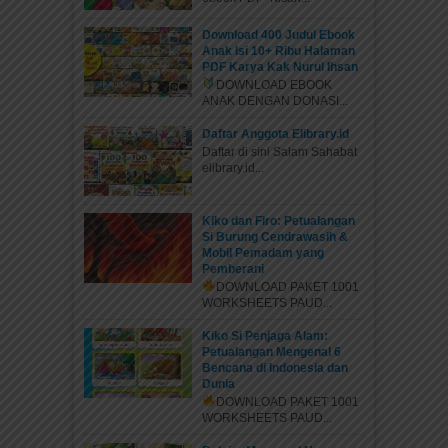
Download 400 Judul Ebook
Anak Isi 10+ Ribu Halaman
PDF Karya Kak Nurul Ihsan
DOWNLOAD EBOOK
ANAK DENGAN DONASI...
Daftar Anggota Elibrary.id
Daftar di sini Salam Sahabat
elibrary.id...
Kiko dan Firo: Petualangan
Si Burung Cendrawasih &
Mobil Pemadam yang
Pemberani
DOWNLOAD PAKET 1001
WORKSHEETS PAUD...
Kiko Si Penjaga Alam:
Petualangan Mengenal 6
Bencana di Indonesia dan
Dunia
DOWNLOAD PAKET 1001
WORKSHEETS PAUD...