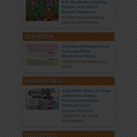
K.H. Mas Mansur Pejuang
Bangsa yang Aktif di
Banyak Organisasi
K.H Mas Mansur seorang
pejuang kemerdekaan...
KOMIKPEDIA
Doa Minta Mimpi dan Kisah
Nabi yang Pintar
Menafsirkan Mimpi
Ebook Anak Shaleh Doa
harian...
ENSIKLOPEDIKID
Anak Pintar Sains: 25 Tanya
Jawab Seru tentang
Pesawat Amfibi (Bisa
Mendarat di Air!)
Namaku PESAWAT
TERBANG. Aku dapat
mengangkut...
ENGLISHPEDIA