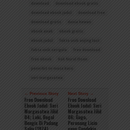
download
download ebook gratis
download ebook jadul
download free
download gratis
dunia hewan
ebook anak
ebook gratis
ebook jadul
fakta unik anjing laut
fakta unik serigala
free download
free ebook
Kak Nurul Ihsan
penerbit nv masa baru
seri margasatwa
← Previous Story
Next Story →
Free Download
Free Download
Ebook Jadul: Seri
Ebook Jadul: Seri
Margasatwa Jilid
Margasatwa Jilid
04; Loki, Begal
06; Gogo,
Bengis Di Padang
Perenang Licin
Salju (1974)
yang Cendekia