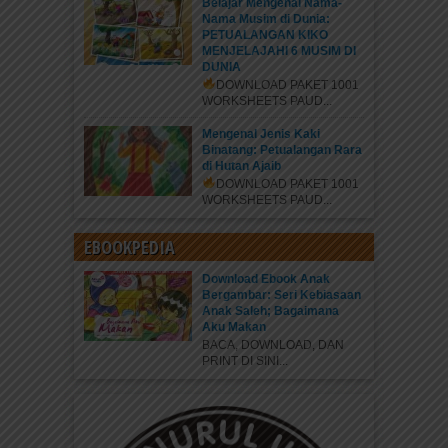
Belajar Mengenal Nama-
Nama Musim di Dunia:
PETUALANGAN KIKO
MENJELAJAHI 6 MUSIM DI
DUNIA
DOWNLOAD PAKET 1001
WORKSHEETS PAUD...
Mengenal Jenis Kaki
Binatang: Petualangan Rara
di Hutan Ajaib
DOWNLOAD PAKET 1001
WORKSHEETS PAUD...
EBOOKPEDIA
Download Ebook Anak
Bergambar: Seri Kebiasaan
Anak Saleh; Bagaimana
Aku Makan
BACA, DOWNLOAD, DAN
PRINT DI SINI...