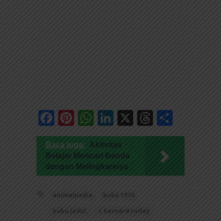
Facebook
Pinterest
WhatsApp
LinkedIn
X
Threads
Share
Baca juga:
Aktivitas
Belajar Mencari Benda
dengan Melingkarinya
animalpedia
buku 1974
buku jadul.
c bernard rutley