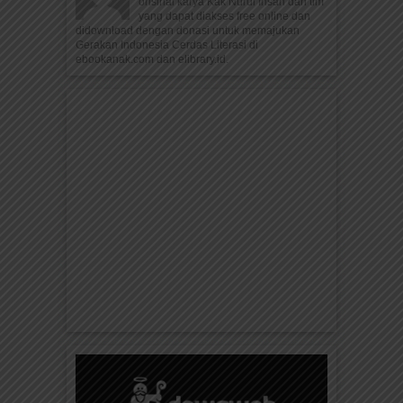
orisinal karya Kak Nurul Ihsan dan tim
yang dapat diakses free online dan
didownload dengan donasi untuk memajukan
Gerakan Indonesia Cerdas Literasi di
ebookanak.com dan elibrary.id.