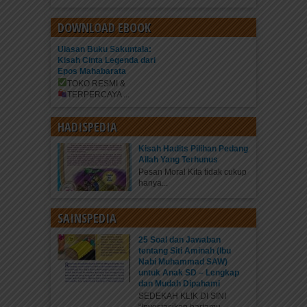
DOWNLOAD EBOOK
Ulasan Buku Sakuntala:
Kisah Cinta Legenda dari
Epos Mahabarata
TOKO RESMI &
TERPERCAYA
...
HADISPEDIA
Kisah Hadits Pilihan Pedang
Allah Yang Terhunus
Pesan Moral Kita tidak cukup
hanya...
SAINSPEDIA
25 Soal dan Jawaban
tentang Siti Aminah (Ibu
Nabi Muhammad SAW)
untuk Anak SD – Lengkap
dan Mudah Dipahami
SEDEKAH KLIK DI SINI