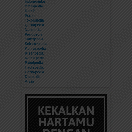
Indonesiaku
Islampedia
Komik
Poster
Tokohpedia
Quranpedia
Nabipedia
Paudpedia
Sainspedia
Sekolahpedia
Kamuspedia
Kisahpedia
Komikpedia
Fabelpedia
Hadispedia
Ceritapedia
Doapedia
Arsip