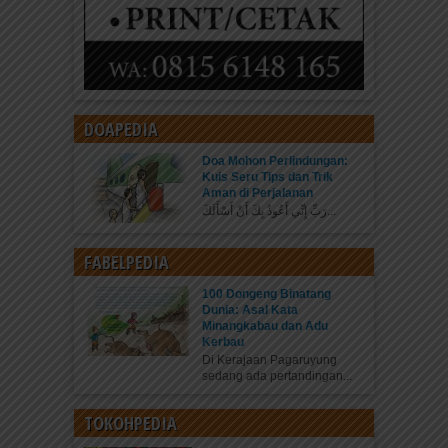
DOAPEDIA
Doa Mohon Perlindungan:
Kuis Seru Tips dan Trik
Aman di Perjalanan
رَبِّ إِنِّي أَعُوذُ بِكَ أَنْ أَسْأَلَكَ...
FABELPEDIA
100 Dongeng Binatang
Dunia: Asal Kata
Minangkabau dan Adu
Kerbau
Di Kerajaan Pagaruyung
sedang ada pertandingan...
TOKOHPEDIA