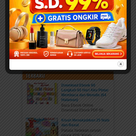
KATEGORI
Kategori
TERBARU
Download Ebook 60
Langkah 60 Hari Aku Pintar
Membaca dan Menulis (64
Halaman)
Baca Ebook Online
Download Ebook PDF 60...
Kisah Menakjubkan 25 Nabi
dan Rasul
Pahala Sedekah jariyah
ebook PDF “Kisah...