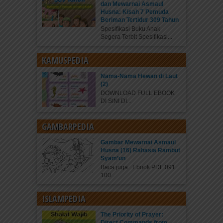
dan Mewarnai Asmaul
Husna: Kisah 7 Pemuda
Beriman Tertidur 309 Tahun
Spesifikasi Buku Anak
Segera Terbit Spesifikasi...
KAMUSPEDIA
Nama-Nama Hewan di Laut
(2)
DOWNLOAD FULL EBOOK
DI SINI DI...
GAMBARPEDIA
Gambar Mewarnai Asmaul
Husna (16) Rahasia Rambut
Syam’un
Baca juga: Ebook PDF 091:
100...
ISLAMPEDIA
The Priority of Prayer:
Direct Commands from