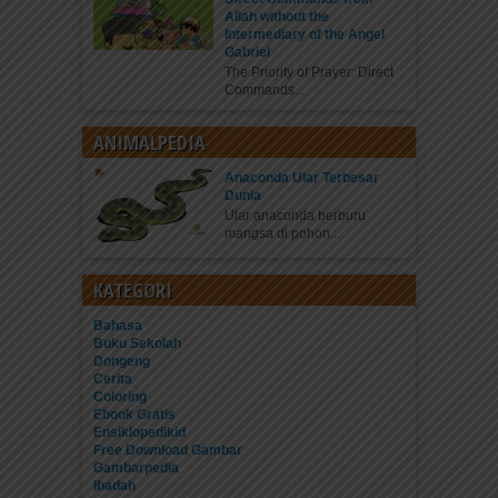
Allah without the
Intermediary of the Angel
Gabriel
The Priority of Prayer: Direct
Commands...
ANIMALPEDIA
Anaconda Ular Terbesar
Dunia
Ular anaconda berburu
mangsa di pohon...
KATEGORI
Bahasa
Buku Sekolah
Dongeng
Cerita
Coloring
Ebook Gratis
Ensiklopedikid
Free Download Gambar
Gambarpedia
Ibadah