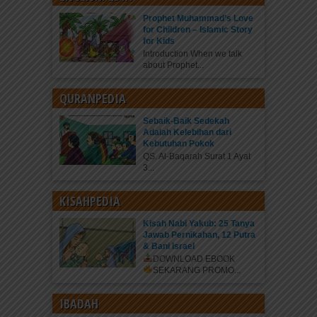
Prophet Muhammad’s Love
for Children – Islamic Story
for Kids
Introduction When we talk
about Prophet...
QURANPEDIA
Sebaik-Baik Sedekah
Adalah Kelebihan dari
Kebutuhan Pokok
QS. Al-Baqarah Surat 1 Ayat
3...
KISAHPEDIA
Kisah Nabi Yakub: 25 Tanya
Jawab Pernikahan, 12 Putra
& Bani Israel
DOWNLOAD EBOOK
SEKARANG
PROMO...
IBADAH