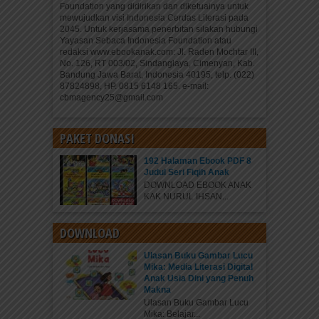
Foundation yang didirikan dan diketuainya untuk
mewujudkan visi Indonesia Cerdas Literasi pada
2045. Untuk kerjasama penerbitan silakan hubungi
Yayasan Sebaca Indonesia Foundation atau
redaksi www.ebookanak.com: Jl. Raden Mochtar III,
No. 126, RT 003/02, Sindanglaya, Cimenyan, Kab.
Bandung Jawa Barat, Indonesia 40195, telp. (022)
87824898, HP. 0815 6148 165. e-mail:
cbmagency25@gmail.com
PAKET DONASI
192 Halaman Ebook PDF 8
Judul Seri Fiqih Anak
DOWNLOAD EBOOK ANAK
KAK NURUL IHSAN...
DOWNLOAD
Ulasan Buku Gambar Lucu
Mika: Media Literasi Digital
Anak Usia Dini yang Penuh
Makna
Ulasan Buku Gambar Lucu
Mika: Belajar...