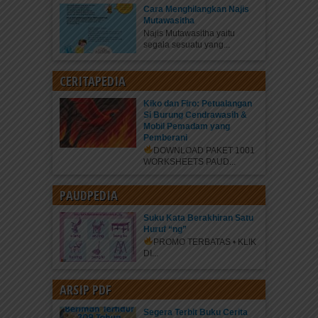
Cara Menghilangkan Najis
Mutawasitha
Najis Mutawasitha yaitu
segala sesuatu yang...
CERITAPEDIA
Kiko dan Firo: Petualangan
Si Burung Cendrawasih &
Mobil Pemadam yang
Pemberani
DOWNLOAD PAKET 1001
WORKSHEETS PAUD...
PAUDPEDIA
Suku Kata Berakhiran Satu
Huruf “ng”
PROMO TERBATAS • KLIK
DI...
ARSIP PDF
Segera Terbit Buku Cerita