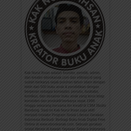
Kak Nurul Ihsan adalah founder, pemilik, admin,
dan kreator ebookanak.com dan elibrary.id yang
sudah berkarya sejak puluhan tahun silam dengan
lebih dari 500 buku anak & pendidikan dengan
berperan sebagai konseptor, penulis, ilustrator,
komikus, dan desainer buku anak yang terus tetap
konsisten dan produktif berkarya sejak 1999
hingga sekarang bersama tim kreatif di CBM Studio
Bandung. Saat ini Kak Nurul Ihsan juga aktif
menjadi inisiator Program Sosial Literasi Gerakan
Indonesia Berbudi: Berbagi Buku Anak Digital Free
Online di www.ebookanak.com. Sebuah gerakan
sosial literasi di bawah Yayasan Sebaca Indonesia