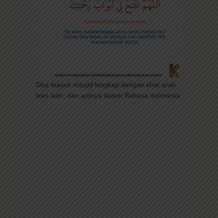
Doa masuk masjid lengkap dengan khat arab,
teks latin, dan artinya dalam Bahasa Indonesia