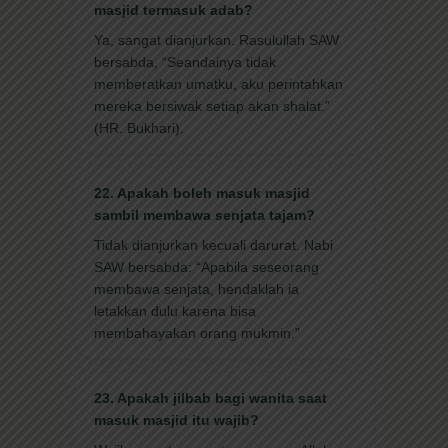
masjid termasuk adab?
Ya, sangat dianjurkan. Rasulullah SAW
bersabda, “Seandainya tidak
memberatkan umatku, aku perintahkan
mereka bersiwak setiap akan shalat.”
(HR. Bukhari).
22. Apakah boleh masuk masjid
sambil membawa senjata tajam?
Tidak dianjurkan kecuali darurat. Nabi
SAW bersabda: “Apabila seseorang
membawa senjata, hendaklah ia
letakkan dulu karena bisa
membahayakan orang mukmin.”
23. Apakah jilbab bagi wanita saat
masuk masjid itu wajib?