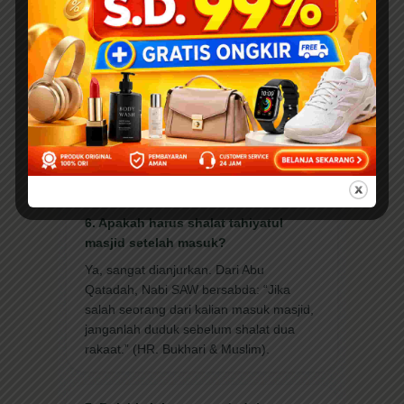
5. Bagaimana bunyi doa masuk
masjid yang lengkap?
Dalam riwayat Muslim:
“A’udzu billahil
‘azhim wa biwajhihil karim wa sulthanihil
qadim minasy syaithanir rajim.
Allahummaftah li abwaba rahmatik.”
6. Apakah harus shalat tahiyatul
masjid setelah masuk?
Ya, sangat dianjurkan. Dari Abu
Qatadah, Nabi SAW bersabda: “Jika
salah seorang dari kalian masuk masjid,
janganlah duduk sebelum shalat dua
rakaat.” (HR. Bukhari & Muslim).