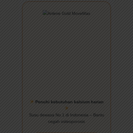
Penuhi kebutuhan kalsium harian
Susu dewasa No.1 di Indonesia – Bantu
cegah osteoporosis