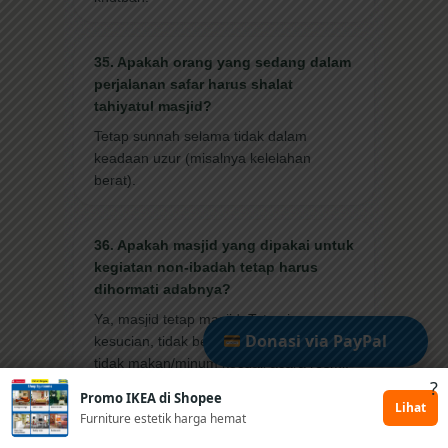
35. Apakah orang yang sedang dalam
perjalanan safar harus shalat
tahiyatul masjid?
Tetap sunnah selama tidak dalam
keadaan uzur (misalnya kelelahan
berat).
36. Apakah masjid yang dipakai untuk
kegiatan non-ibadah tetap harus
dihormati adabnya?
Ya, masjid tetap masjid. Tetap jaga
Donasi via PayPal
kesucian, tidak bercanda kasar, dan
tidak makan/minum kecuali acara resmi.
?
Promo IKEA di Shopee
Dukung via Kitabisa
Lihat
Furniture estetik harga hemat
37. Bolehkah masuk masjid sambil