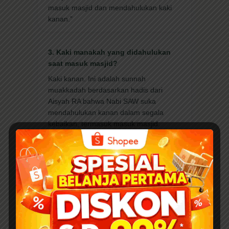
masuk masjid dan mendahulukan kaki
kanan.”
3. Kaki manakah yang didahulukan
saat masuk masjid?
Kaki kanan. Ini adalah sunnah
muakkadah berdasarkan hadis dari
Aisyah RA bahwa Nabi SAW suka
mendahulukan kanan dalam segala
kebaikan, termasuk masuk masjid.
4. Apakah wajib membaca doa
khusus saat masuk masjid?
Tidak wajib, tetapi sangat dianjurkan
(sunnah). Doa yang diajarkan:
“Allahummaftah li abwaba rahmatik”
(Ya
Allah, bukakanlah pintu rahmat-Mu
untukku).