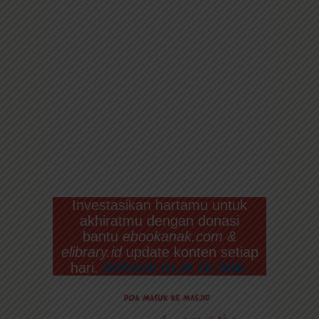
Investasikan hartamu untuk
akhiratmu dengan donasi
bantu
ebookanak.com &
elibrary.id
update konten setiap
hari.
DONASI
KLIK DI SINI.