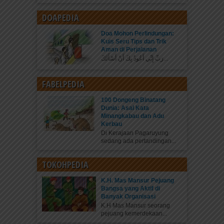
DOAPEDIA
Doa Mohon Perlindungan:
Kuis Seru Tips dan Trik
Aman di Perjalanan
رَبِّ إِنِّي أَعُوذُ بِكَ أَنْ أَسْأَلَكَ...
FABELPEDIA
100 Dongeng Binatang
Dunia: Asal Kata
Minangkabau dan Adu
Kerbau
Di Kerajaan Pagaruyung
sedang ada pertandingan...
TOKOHPEDIA
K.H. Mas Mansur Pejuang
Bangsa yang Aktif di
Banyak Organisasi
K.H Mas Mansur seorang
pejuang kemerdekaan...