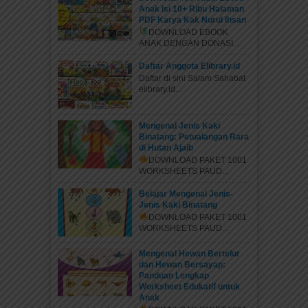
Anak Isi 10+ Ribu Halaman
PDF Karya Kak Nurul Ihsan
DOWNLOAD EBOOK
ANAK DENGAN DONASI...
Daftar Anggota Elibrary.id
Daftar di sini Salam Sahabat
elibrary.id...
Mengenal Jenis Kaki
Binatang: Petualangan Rara
di Hutan Ajaib
DOWNLOAD PAKET 1001
WORKSHEETS PAUD...
Belajar Mengenal Jenis-
Jenis Kaki Binatang
DOWNLOAD PAKET 1001
WORKSHEETS PAUD...
Mengenal Hewan Bertelur
dan Hewan Bersayap:
Panduan Lengkap
Worksheet Edukatif untuk
Anak