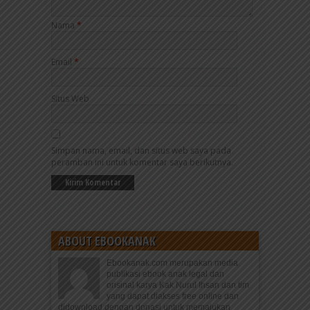
Nama
*
Email
*
Situs Web
Simpan nama, email, dan situs web saya pada
peramban ini untuk komentar saya berikutnya.
ABOUT EBOOKANAK
Ebookanak.com merupakan media
publikasi ebook anak legal dan
orisinal karya Kak Nurul Ihsan dan tim
yang dapat diakses free online dan
didownload dengan donasi untuk memajukan