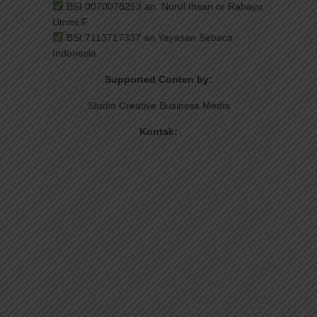
BSI 0070078253 an. Nurul Ihsan or Rahayu
Ummi F
BSI:7113717337 an.Yayasan Sebaca
Indonesia
Supported Conten by:
Studio Creative Business Media
Kontak: