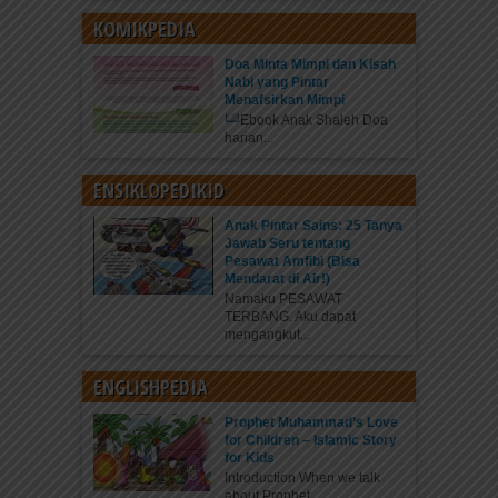
KOMIKPEDIA
Doa Minta Mimpi dan Kisah
Nabi yang Pintar
Menafsirkan Mimpi
Ebook Anak Shaleh Doa
harian...
ENSIKLOPEDIKID
Anak Pintar Sains: 25 Tanya
Jawab Seru tentang
Pesawat Amfibi (Bisa
Mendarat di Air!)
Namaku PESAWAT
TERBANG. Aku dapat
mengangkut...
ENGLISHPEDIA
Prophet Muhammad’s Love
for Children – Islamic Story
for Kids
Introduction When we talk
about Prophet...