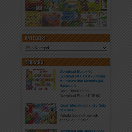
KATEGORI
Kategori
TERBARU
Download Ebook 60
Langkah 60 Hari Aku Pintar
Membaca dan Menulis (64
Halaman)
Baca Ebook Online
Download Ebook PDF 60...
Kisah Menakjubkan 25 Nabi
dan Rasul
Pahala Sedekah jariyah
ebook PDF “Kisah...
Download 400 Judul Ebook