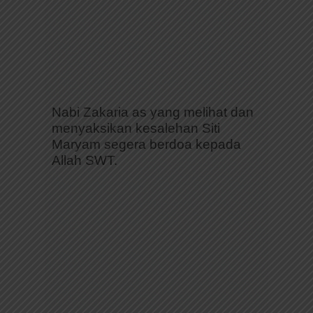
Nabi Zakaria as yang melihat dan
menyaksikan kesalehan Siti
Maryam segera berdoa kepada
Allah SWT.