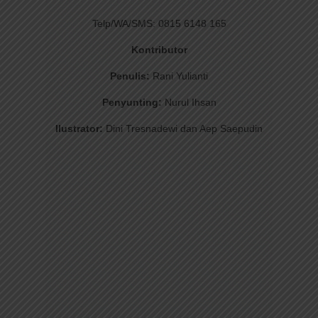
Telp/WA/SMS: 0815 6148 165
Kontributor
Penulis:
Rani Yulianti
Penyunting:
Nurul Ihsan
Ilustrator:
Dini Tresnadewi dan Aep Saepudin