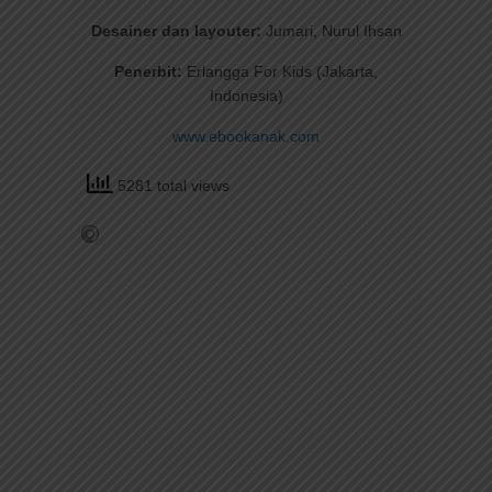
Desainer dan layouter:
Jumari, Nurul Ihsan
Penerbit:
Erlangga For Kids (Jakarta,
Indonesia)
www.ebookanak.com
5281 total views