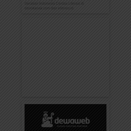
Gerakan Indonesia Cerdas Literasi di
ebookanak.com dan elibrary.id.