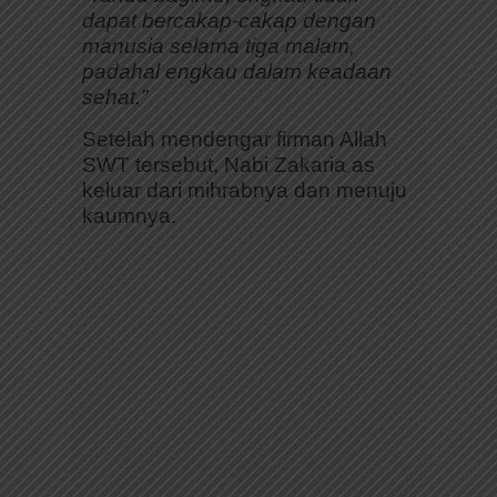
dapat bercakap-cakap dengan
manusia selama tiga malam,
padahal engkau dalam keadaan
sehat.”
Setelah mendengar firman Allah
SWT tersebut, Nabi Zakaria as
keluar dari mihrabnya dan menuju
kaumnya.