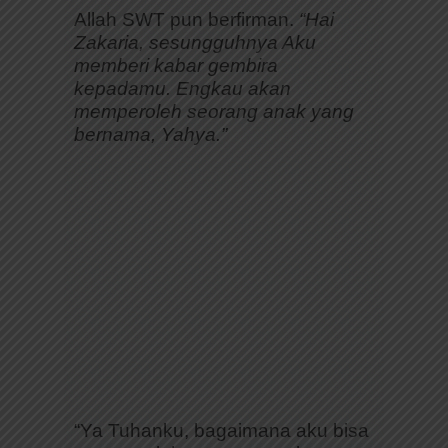
Allah SWT pun berfirman.
“Hai
Zakaria, sesungguhnya Aku
memberi kabar gembira
kepadamu. Engkau akan
memperoleh seorang anak yang
bernama, Yahya.”
“Ya Tuhanku, bagaimana aku bisa