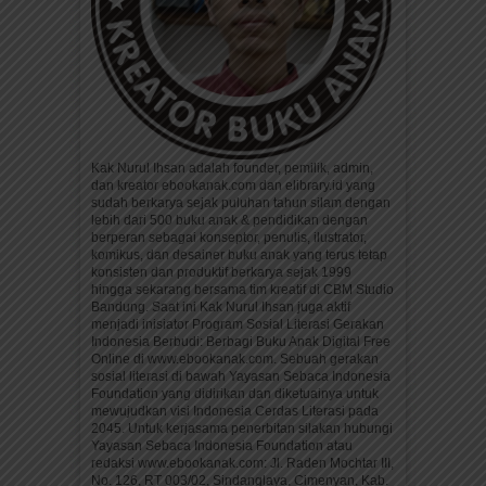
Kak Nurul Ihsan adalah founder, pemilik, admin,
dan kreator ebookanak.com dan elibrary.id yang
sudah berkarya sejak puluhan tahun silam dengan
lebih dari 500 buku anak & pendidikan dengan
berperan sebagai konseptor, penulis, ilustrator,
komikus, dan desainer buku anak yang terus tetap
konsisten dan produktif berkarya sejak 1999
hingga sekarang bersama tim kreatif di CBM Studio
Bandung. Saat ini Kak Nurul Ihsan juga aktif
menjadi inisiator Program Sosial Literasi Gerakan
Indonesia Berbudi: Berbagi Buku Anak Digital Free
Online di www.ebookanak.com. Sebuah gerakan
sosial literasi di bawah Yayasan Sebaca Indonesia
Foundation yang didirikan dan diketuainya untuk
mewujudkan visi Indonesia Cerdas Literasi pada
2045. Untuk kerjasama penerbitan silakan hubungi
Yayasan Sebaca Indonesia Foundation atau
redaksi www.ebookanak.com: Jl. Raden Mochtar III,
No. 126, RT 003/02, Sindanglaya, Cimenyan, Kab.