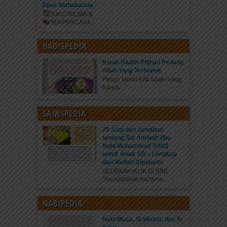
Epos Mahabarata
TOKO RESMI &
TERPERCAYA
...
HADISPEDIA
Kisah Hadits Pilihan Pedang
Allah Yang Terhunus
Pesan Moral Kita tidak cukup
hanya...
SAINSPEDIA
25 Soal dan Jawaban
tentang Siti Aminah (Ibu
Nabi Muhammad SAW)
untuk Anak SD – Lengkap
dan Mudah Dipahami
SEDEKAH KLIK DI SINI
“Investasikan hartamu...
NABIPEDIA
Nabi Musa, Si Miskin, dan Si