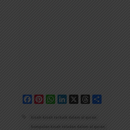
Facebook
Pinterest
WhatsApp
LinkedIn
X
Threads
Share
kisah-kisah terbaik dalam al quran
kumpulan kisah teladan dalam al quran