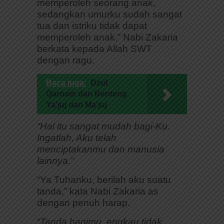
memperoleh seorang anak,
sedangkan umurku sudah sangat
tua dan istriku tidak dapat
memperoleh anak,” Nabi Zakaria
berkata kepada Allah SWT
dengan ragu.
Baca juga:
Dzul
Qarnain dan Benteng
Ya'juj dan Ma'juj
“Hal itu sangat mudah bagi-Ku.
Ingatlah, Aku telah
menciptakanmu dan manusia
lainnya.”
“Ya Tuhanku, berilah aku suatu
tanda,” kata Nabi Zakaria as
dengan penuh harap.
“Tanda bagimu, engkau tidak