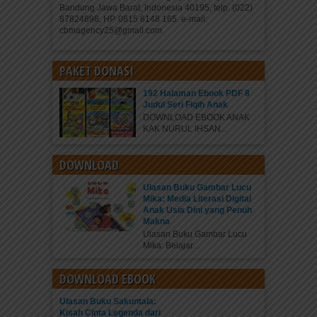
Bandung Jawa Barat, Indonesia 40195, telp. (022)
87824898, HP. 0815 6148 165. e-mail:
cbmagency25@gmail.com
PAKET DONASI
192 Halaman Ebook PDF 8
Judul Seri Fiqih Anak
DOWNLOAD EBOOK ANAK
KAK NURUL IHSAN...
DOWNLOAD
Ulasan Buku Gambar Lucu
Mika: Media Literasi Digital
Anak Usia Dini yang Penuh
Makna
Ulasan Buku Gambar Lucu
Mika: Belajar...
DOWNLOAD EBOOK
Ulasan Buku Sakuntala:
Kisah Cinta Legenda dari