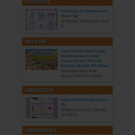
PAUDPEDIA
Suku Kata Berakhiran Satu
Huruf “ng”
PROMO TERBATAS • KLIK
DI...
ARSIP PDF
Segera Terbit Buku Cerita
dan Mewarnai Asmaul
Husna: Kisah 7 Pemuda
Beriman Tertidur 309 Tahun
Spesifikasi Buku Anak
Segera Terbit Spesifikasi...
KAMUSPEDIA
Nama-Nama Hewan di Laut
(2)
DOWNLOAD FULL EBOOK
DI SINI DI...
GAMBARPEDIA