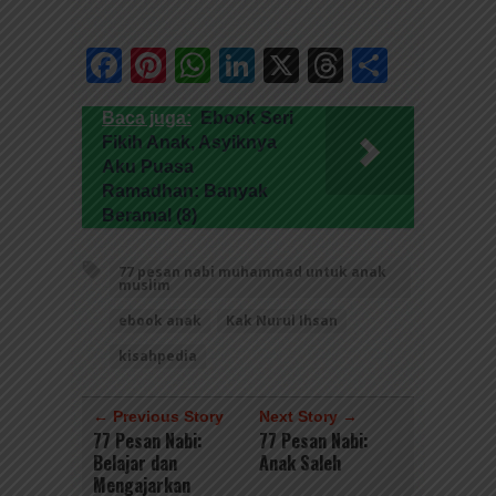
Facebook
Pinterest
WhatsApp
LinkedIn
X
Threads
Share
Baca juga:
Ebook Seri
Fikih Anak, Asyiknya
Aku Puasa
Ramadhan: Banyak
Beramal (8)
77 pesan nabi muhammad untuk anak
muslim
ebook anak
Kak Nurul Ihsan
kisahpedia
← Previous Story
Next Story →
77 Pesan Nabi:
77 Pesan Nabi:
Belajar dan
Anak Saleh
Mengajarkan