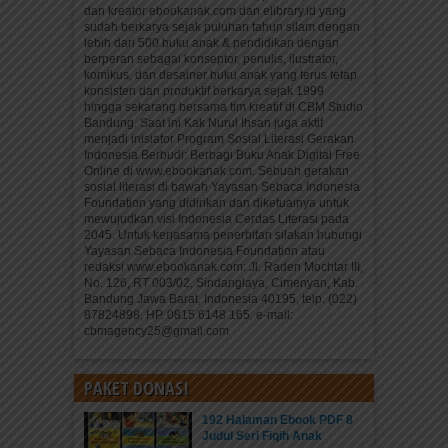
dan kreator ebookanak.com dan elibrary.id yang
sudah berkarya sejak puluhan tahun silam dengan
lebih dari 500 buku anak & pendidikan dengan
berperan sebagai konseptor, penulis, ilustrator,
komikus, dan desainer buku anak yang terus tetap
konsisten dan produktif berkarya sejak 1999
hingga sekarang bersama tim kreatif di CBM Studio
Bandung. Saat ini Kak Nurul Ihsan juga aktif
menjadi inisiator Program Sosial Literasi Gerakan
Indonesia Berbudi: Berbagi Buku Anak Digital Free
Online di www.ebookanak.com. Sebuah gerakan
sosial literasi di bawah Yayasan Sebaca Indonesia
Foundation yang didirikan dan diketuainya untuk
mewujudkan visi Indonesia Cerdas Literasi pada
2045. Untuk kerjasama penerbitan silakan hubungi
Yayasan Sebaca Indonesia Foundation atau
redaksi www.ebookanak.com: Jl. Raden Mochtar III,
No. 126, RT 003/02, Sindanglaya, Cimenyan, Kab.
Bandung Jawa Barat, Indonesia 40195, telp. (022)
87824898, HP. 0815 6148 165. e-mail:
cbmagency25@gmail.com
PAKET DONASI
192 Halaman Ebook PDF 8
Judul Seri Fiqih Anak