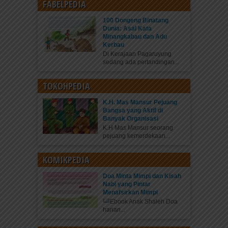
FABELPEDIA
100 Dongeng Binatang
Dunia: Asal Kata
Minangkabau dan Adu
Kerbau
Di Kerajaan Pagaruyung
sedang ada pertandingan...
TOKOHPEDIA
K.H. Mas Mansur Pejuang
Bangsa yang Aktif di
Banyak Organisasi
K.H Mas Mansur seorang
pejuang kemerdekaan...
KOMIKPEDIA
Doa Minta Mimpi dan Kisah
Nabi yang Pintar
Menafsirkan Mimpi
Ebook Anak Shaleh Doa
harian...