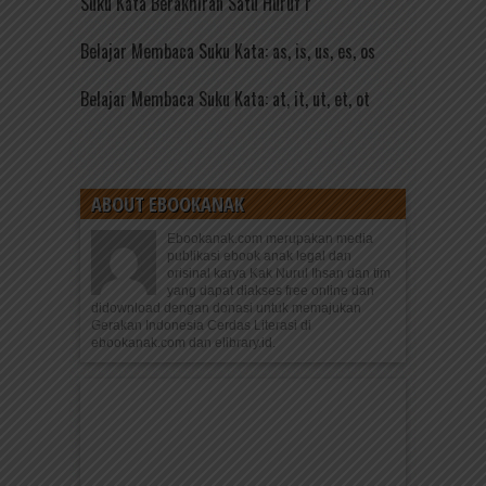
Suku Kata Berakhiran Satu Huruf r
Belajar Membaca Suku Kata: as, is, us, es, os
Belajar Membaca Suku Kata: at, it, ut, et, ot
ABOUT EBOOKANAK
Ebookanak.com merupakan media
publikasi ebook anak legal dan
orisinal karya Kak Nurul Ihsan dan tim
yang dapat diakses free online dan
didownload dengan donasi untuk memajukan
Gerakan Indonesia Cerdas Literasi di
ebookanak.com dan elibrary.id.