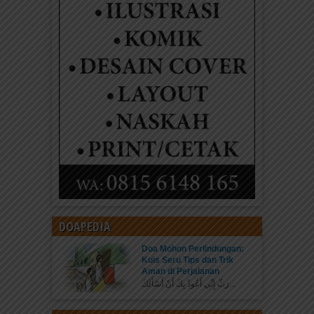
DOAPEDIA
Doa Mohon Perlindungan:
Kuis Seru Tips dan Trik
Aman di Perjalanan
رَبِّ إِنِّي أَعُوذُ بِكَ أَنْ أَسْأَلَكَ...