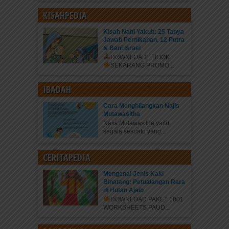
KISAHPEDIA
Kisah Nabi Yakub: 25 Tanya
Jawab Pernikahan, 12 Putra
& Bani Israel
DOWNLOAD EBOOK
SEKARANG
PROMO...
IBADAH
Cara Menghilangkan Najis
Mutawasitha
Najis Mutawasitha yaitu
segala sesuatu yang...
CERITAPEDIA
Mengenal Jenis Kaki
Binatang: Petualangan Rara
di Hutan Ajaib
DOWNLOAD PAKET 1001
WORKSHEETS PAUD...