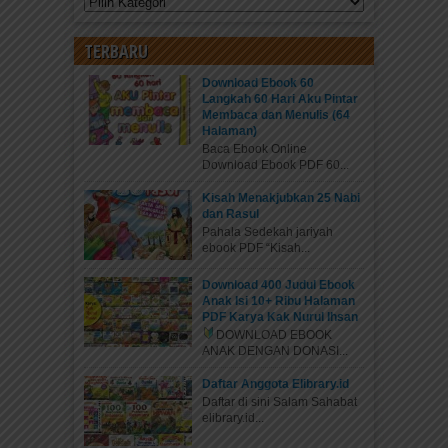
TERBARU
Download Ebook 60
Langkah 60 Hari Aku Pintar
Membaca dan Menulis (64
Halaman)
Baca Ebook Online
Download Ebook PDF 60...
Kisah Menakjubkan 25 Nabi
dan Rasul
Pahala Sedekah jariyah
ebook PDF “Kisah...
Download 400 Judul Ebook
Anak Isi 10+ Ribu Halaman
PDF Karya Kak Nurul Ihsan
DOWNLOAD EBOOK
ANAK DENGAN DONASI...
Daftar Anggota Elibrary.id
Daftar di sini Salam Sahabat
elibrary.id...