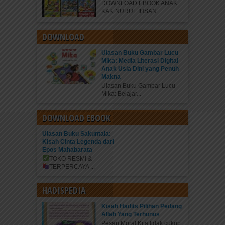
DOWNLOAD EBOOK ANAK
KAK NURUL IHSAN...
DOWNLOAD
Ulasan Buku Gambar Lucu
Mika: Media Literasi Digital
Anak Usia Dini yang Penuh
Makna
Ulasan Buku Gambar Lucu
Mika: Belajar...
DOWNLOAD EBOOK
Ulasan Buku Sakuntala:
Kisah Cinta Legenda dari
Epos Mahabarata
TOKO RESMI &
TERPERCAYA
...
HADISPEDIA
Kisah Hadits Pilihan Pedang
Allah Yang Terhunus
Pesan Moral Kita tidak cukup