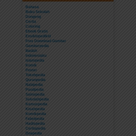
Bahasa
Buku Sekolah
Dongeng
Cerita
Coloring
Ebook Gratis
Ensiklopedikid
Free Download Gambar
Gambarpedia
Ibadah
Indonesiaku
Islampedia
Komik
Poster
Tokohpedia
Quranpedia
Nabipedia
Paudpedia
Sainspedia
Sekolahpedia
Kamuspedia
Kisahpedia
Komikpedia
Fabelpedia
Hadispedia
Ceritapedia
Doapedia