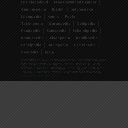
Ensiklopedikid
Free Download Gambar
Gambarpedia
Ibadah
Indonesiaku
Islampedia
Komik
Poster
Tokohpedia
Quranpedia
Nabipedia
Paudpedia
Sainspedia
Sekolahpedia
Kamuspedia
Kisahpedia
Komikpedia
Fabelpedia
Hadispedia
Ceritapedia
Doapedia
Arsip
Copyright © 2016-2023 ebookanak.com - Download ebook anak
legal dan printable - All Rights Reserved. Redaksi: Jl. Raden
Mochtar III, No. 126, Sindanglaya, Bandung, Jawa Barat, 40195
Telp: (022) 8782 4898 Yayasan Sebaca Indonesia Powered by
Dewaweb Cloud Hosting
.