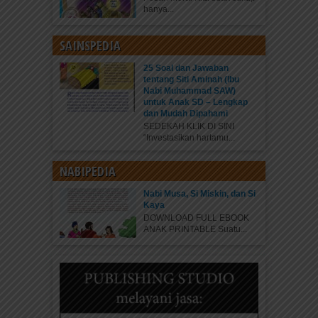
hanya...
SAINSPEDIA
25 Soal dan Jawaban
tentang Siti Aminah (Ibu
Nabi Muhammad SAW)
untuk Anak SD – Lengkap
dan Mudah Dipahami
SEDEKAH KLIK DI SINI
“Investasikan hartamu...
NABIPEDIA
Nabi Musa, Si Miskin, dan Si
Kaya
DOWNLOAD FULL EBOOK
ANAK PRINTABLE Suatu...