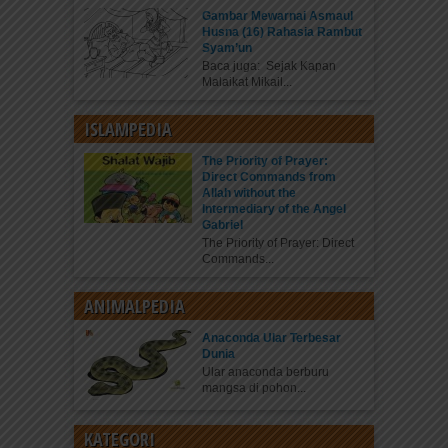
Gambar Mewarnai Asmaul
Husna (16) Rahasia Rambut
Syam’un
Baca juga: Sejak Kapan
Malaikat Mikail...
ISLAMPEDIA
The Priority of Prayer:
Direct Commands from
Allah without the
Intermediary of the Angel
Gabriel
The Priority of Prayer: Direct
Commands...
ANIMALPEDIA
Anaconda Ular Terbesar
Dunia
Ular anaconda berburu
mangsa di pohon...
KATEGORI