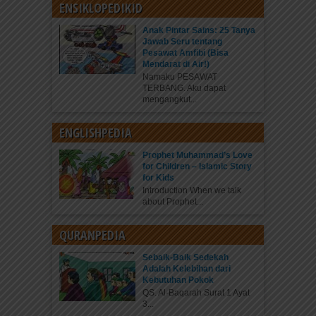
ENSIKLOPEDIKID
Anak Pintar Sains: 25 Tanya
Jawab Seru tentang
Pesawat Amfibi (Bisa
Mendarat di Air!)
Namaku PESAWAT
TERBANG. Aku dapat
mengangkut...
ENGLISHPEDIA
Prophet Muhammad’s Love
for Children – Islamic Story
for Kids
Introduction When we talk
about Prophet...
QURANPEDIA
Sebaik-Baik Sedekah
Adalah Kelebihan dari
Kebutuhan Pokok
QS. Al-Baqarah Surat 1 Ayat
3...