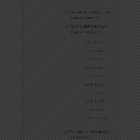
Hikmah dan Pelajaran dari
Kisah Ashabul Kahfi
QUIZ QUISPEDIA ANAK:
Kisah Ashabul Kahfi
Soal 1
Soal 2
Soal 3
Soal 4
Soal 5
Soal 6
Soal 7
Soal 8
Soal 9
Soal 10
Penutup dan Hikmah Kisah
Ashabul Kahfi