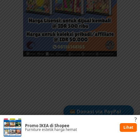
Donasi via PayPal
?
Promo IKEA di Shopee
Dukung via Kitabisa
Lihat
Furniture estetik harga hemat