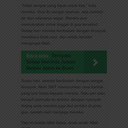
“Inilah tempat yang tepat untuk kita,” kata
mereka. Gua itu sangat nyaman, ada sumber
air dan udaranya segar. Mereka pun
memutuskan untuk tinggal di gua tersebut.
Setiap hari mereka beribadah dengan khusyuk,
membaca kitab suci, dan selalu berzikir
mengingat Allah.
Baca juga:
Ternyata
Setiap Hari Ada Jutaan
Meteor Jatuh ke Bumi
Suatu hari, setelah beribadah dengan sangat
khusyuk, Allah SWT menurunkan rasa kantuk
yang luar biasa kepada mereka. Satu per satu,
ketujuh pemuda itu tertidur dengan nyenyak.
Anjing setia mereka juga ikut tertidur di pintu
gua, seolah-olah menjaga mereka.
Tapi ini bukan tidur biasa, anak-anak! Allah