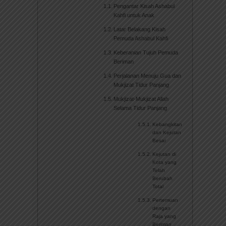
Pengantar Kisah Ashabul
Kahfi untuk Anak
Latar Belakang Kisah
Pemuda Ashabul Kahfi
Keberanian Tujuh Pemuda
Beriman
Perjalanan Menuju Gua dan
Mukjizat Tidur Panjang
Mukjizat-Mukjizat Allah
Selama Tidur Panjang
Kebangkitan
dan Kejutan
Besar
Kejutan di
Kota yang
Telah
Berubah
Total
Pertemuan
dengan
Raja yang
Beriman