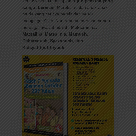
kemusyrikan itu, hiduplah
tujuh pemuda yang
sangat beriman
. Mereka adalah anak-anak
muda yang hatinya bersih dan selalu
mengingat Allah. Nama-nama mereka menurut
berbagai riwayat adalah:
Maksalmina,
Matsalina, Matsalinia, Marnush,
Dabaranush, Syazanush, dan
Kafsyat(h)ut(h)yush
.