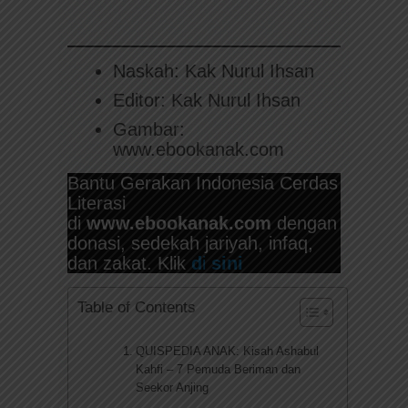
Naskah: Kak Nurul Ihsan
Editor: Kak Nurul Ihsan
Gambar:
www.ebookanak.com
Bantu Gerakan Indonesia Cerdas
Literasi
di
www.ebookanak.com
dengan
donasi, sedekah jariyah, infaq,
dan zakat. Klik
d
i
sini
Table of Contents
QUISPEDIA ANAK: Kisah Ashabul
Kahfi – 7 Pemuda Beriman dan
Seekor Anjing