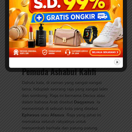
Kisah ini diceritakan Allah SWT dalam Surah Al-
Kahfi ayat 9-26. Mengapa kisah ini sangat
istimewa? Karena menunjukkan bagaimana
Allah SWT melindungi hamba-hamba-Nya
yang beriman, bahkan dengan cara yang
sangat ajaib! Mari kita pelajari bersama kisah
yang penuh hikmah ini.
Latar Belakang Kisah
Pemuda Ashabul Kahfi
Dahulu kala, di zaman yang sangat-sangat
lama, hiduplah seorang raja yang sangat lalim
dan sombong. Raja ini bernama Decius atau
dalam bahasa Arab disebut
Daqyanus
. Ia
memerintah di sebuah kota yang disebut
Ephesus
atau
Afasus
. Raja yang jahat ini
memaksa seluruh rakyatnya untuk
menyembah berhala dan patung-patung.