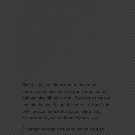
Siapa saja yang tidak mau menyembah
berhala akan dihukum dengan sangat keras,
bahkan bisa dihukum mati! Bayangkan betapa
menakutkannya hidup di zaman itu. Tapi Allah
SWT selalu memberikan jalan keluar bagi
orang-orang yang beriman kepada-Nya.
Di tengah-tengah kota yang penuh dengan