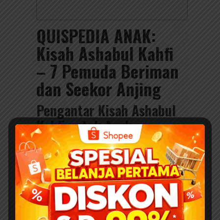
QUISPEDIA ANAK:
Kisah Ashabul Kahfi
– 7 Pemuda Beriman
dan Seekor Anjing
Pengantar Kisah Ashabul
Kahfi untuk Anak
Hai anak-anak sholeh dan sholehah! Hari ini
kita akan belajar tentang salah satu kisah
paling menakjubkan dalam Al-Quran. Kisah ini
menceritakan tentang tujuh pemuda yang
sangat beriman kepada Allah SWT dan seekor
anjing setia mereka. Mereka dikenal dengan
nama
Ashabul Kahfi
yang artinya “penghuni
gua”.