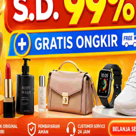
 Indonesia Pintar
esia Pintar untuk membantu jutaan anak
kan akses bacaan gratis berkualitas.
DOWNL
ekali
Bulanan
25.000
Rp 50.000
Rp 100.000