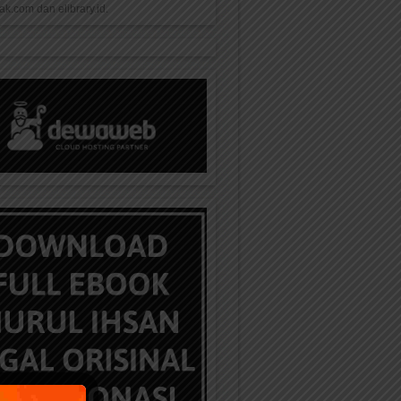
k.com dan elibrary.id.