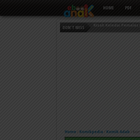
HOME
PDF
DON'T MISS
Persahabatan Empat E
Putri Ayu dan Prajurit 
Kisah Keledai Pemalas
Home
Komikpedia
Komik Adab
/
/
/
Kom