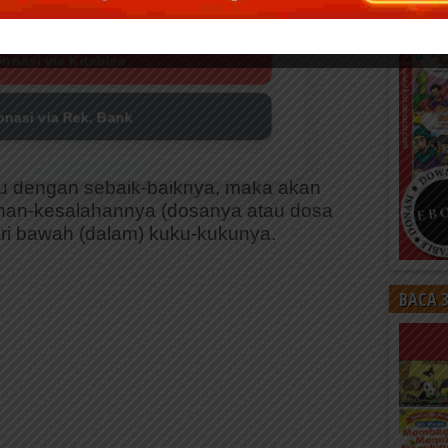
Donasi via PayPal
onasi via Kitabisa
onasi via Rek. Bank
u dengan sebaik-baiknya, maka akan
lahan-kesalahannya (dosanya atau dosa
ari bawah (dalam) kuku-kukunya.
BACA 3