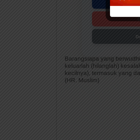
D
D
Barangsiapa yang berwudh
keluarlah (hilanglah) kesa
kecilnya), termasuk yang d
(HR. Muslim)