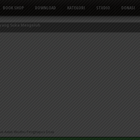
BOOK SHOP
DOWNLOAD
KATEGORI
STUDIO
DONASI
kor Kerbau
Tusuk Gigi
 yang Suka Mengeluh
ik Adab Wudhu Penghapus Dosa