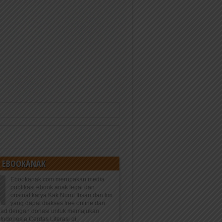
 EBOOKANAK
Ebookanak.com merupakan media
publikasi ebook anak legal dan
orisinal karya Kak Nurul Ihsan dan tim
yang dapat diakses free online dan
oad dengan donasi untuk memajukan
Indonesia Cerdas Literasi di