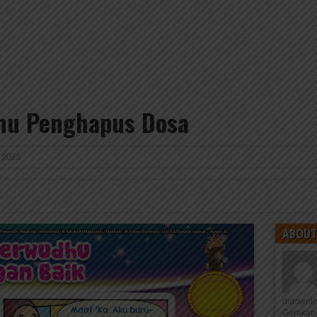
hu Penghapus Dosa
 2025
ABOUT
didownl
Gerakan 