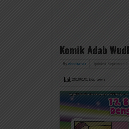
Komik Adab Wud
By
ebookanak
Updated: September 2,
28186101 total views