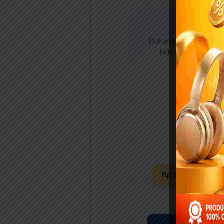
Gerakan
Dukung Gerakan Indon
Indonesia mendapat
S
Rp 10.000
Rp 