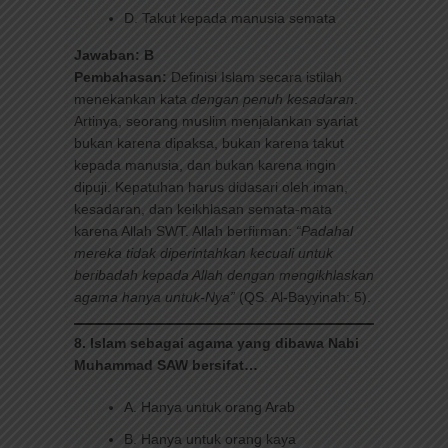
D. Takut kepada manusia semata
Jawaban: B
Pembahasan:
Definisi Islam secara istilah
menekankan kata
dengan penuh kesadaran
.
Artinya, seorang muslim menjalankan syariat
bukan karena dipaksa, bukan karena takut
kepada manusia, dan bukan karena ingin
dipuji. Kepatuhan harus didasari oleh iman,
kesadaran, dan keikhlasan semata-mata
karena Allah SWT. Allah berfirman:
“Padahal
mereka tidak diperintahkan kecuali untuk
beribadah kepada Allah dengan mengikhlaskan
agama hanya untuk-Nya”
(QS. Al-Bayyinah: 5).
8. Islam sebagai agama yang dibawa Nabi
Muhammad SAW bersifat…
A. Hanya untuk orang Arab
B. Hanya untuk orang kaya