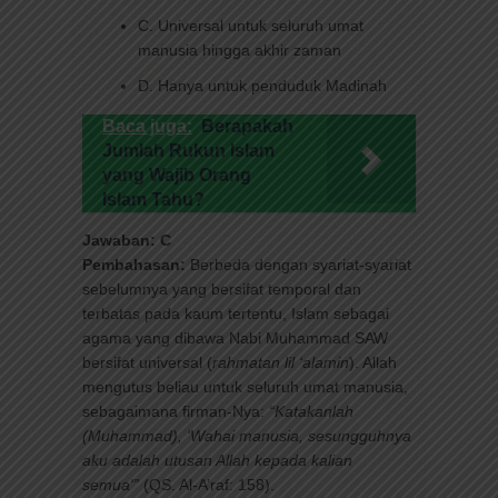
C. Universal untuk seluruh umat
manusia hingga akhir zaman
D. Hanya untuk penduduk Madinah
Baca juga:
Berapakah
Jumlah Rukun Islam
yang Wajib Orang
Islam Tahu?
Jawaban: C
Pembahasan:
Berbeda dengan syariat-syariat
sebelumnya yang bersifat temporal dan
terbatas pada kaum tertentu, Islam sebagai
agama yang dibawa Nabi Muhammad SAW
bersifat universal (
rahmatan lil ‘alamin
). Allah
mengutus beliau untuk seluruh umat manusia,
sebagaimana firman-Nya:
“Katakanlah
(Muhammad), ‘Wahai manusia, sesungguhnya
aku adalah utusan Allah kepada kalian
semua'”
(QS. Al-A’raf: 158).