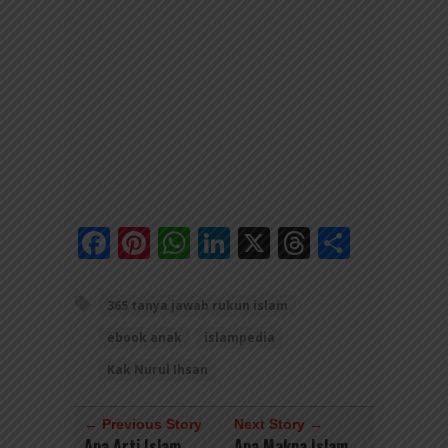
Facebook
Pinterest
WhatsApp
LinkedIn
X
Threads
Share
365 tanya jawab rukun islam
ebook anak
islampedia
Kak Nurul Ihsan
← Previous Story
Next Story →
Apa Arti Islam
Apa Makna Islam