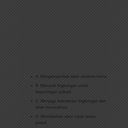
A. Mengeksploitasi alam semena-mena
B. Merusak lingkungan untuk
kepentingan pribadi
C. Menjaga kelestarian lingkungan dan
tidak merusaknya
D. Membiarkan alam rusak tanpa
peduli