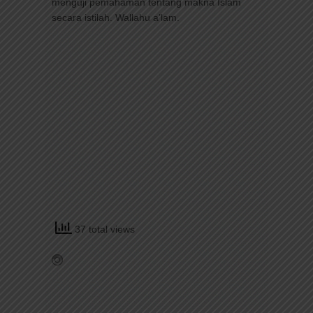
menguji pemahaman tentang makna Islam
secara istilah. Wallahu a’lam.
37 total views