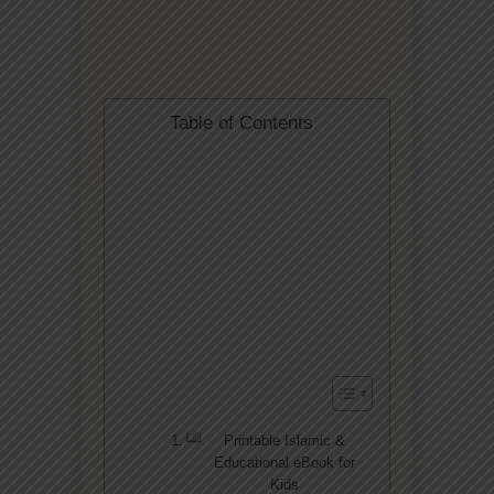
Table of Contents
Printable Islamic &
Educational eBook for
Kids