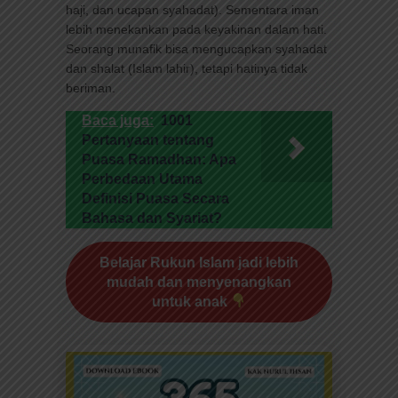
haji, dan ucapan syahadat). Sementara iman
lebih menekankan pada keyakinan dalam hati.
Seorang munafik bisa mengucapkan syahadat
dan shalat (Islam lahir), tetapi hatinya tidak
beriman.
Baca juga:
1001
Pertanyaan tentang
Puasa Ramadhan: Apa
Perbedaan Utama
Definisi Puasa Secara
Bahasa dan Syariat?
Belajar Rukun Islam jadi lebih
mudah dan menyenangkan
untuk anak