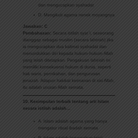
dan mengucapkan syahadat
D. Mengikuti agama nenek moyangnya
Jawaban: C
Pembahasan:
Secara istilah syar’i, seseorang
dianggap sebagai muslim (secara lahiriah) jika
ia mengucapkan dua kalimat syahadat dan
menundukkan diri kepada hukum-hukum Allah
yang telah ditetapkan. Pengakuan lahiriah ini
memiliki konsekuensi hukum di dunia, seperti
hak waris, pernikahan, dan pengurusan
jenazah. Adapun hakikat keimanan di sisi Allah,
itu adalah urusan Allah semata.
10. Kesimpulan terbaik tentang arti Islam
secara istilah adalah…
A. Islam adalah agama yang hanya
mengatur ritual ibadah semata
B. Islam adalah kepasrahan total