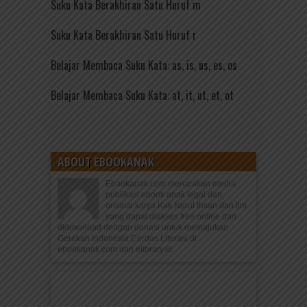
Suku Kata Berakhiran Satu Huruf m
Suku Kata Berakhiran Satu Huruf r
Belajar Membaca Suku Kata: as, is, us, es, os
Belajar Membaca Suku Kata: at, it, ut, et, ot
ABOUT EBOOKANAK
Ebookanak.com merupakan media
publikasi ebook anak legal dan
orisinal karya Kak Nurul Ihsan dan tim
yang dapat diakses free online dan
didownload dengan donasi untuk memajukan
Gerakan Indonesia Cerdas Literasi di
ebookanak.com dan elibrary.id.