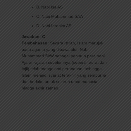
B. Nabi Isa AS
C. Nabi Muhammad SAW
D. Nabi Ibrahim AS
Jawaban: C
Pembahasan:
Secara istilah, Islam merujuk
pada agama yang dibawa oleh Nabi
Muhammad SAW sebagai penutup para nabi.
Ajaran-ajaran sebelumnya (seperti Taurat dan
Injil) telah mengalami perubahan, sehingga
Islam menjadi syariat terakhir yang sempurna
dan berlaku untuk seluruh umat manusia
hingga akhir zaman.