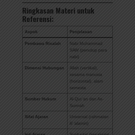
Ringkasan Materi untuk
Referensi:
Aspek
Penjelasan
Pembawa Risalah
Nabi Muhammad
SAW (penutup para
nabi)
Dimensi Hubungan
Allah (vertikal),
sesama manusia
(horizontal), alam
semesta
Sumber Hukum
Al-Qur’an dan As-
Sunnah
Sifat Ajaran
Universal (
rahmatan
lil ‘alamin
)
Inti Ajaran
Syahadat (kesaksian