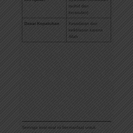
tauhid dan
kerasulan)
Dasar Kepatuhan
Kesadaran dan
keikhlasan karena
Allah
Semoga soal-soal ini bermanfaat untuk