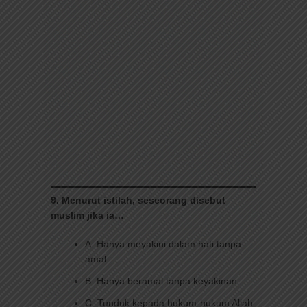
9. Menurut istilah, seseorang disebut
muslim jika ia…
A. Hanya meyakini dalam hati tanpa
amal
B. Hanya beramal tanpa keyakinan
C. Tunduk kepada hukum-hukum Allah