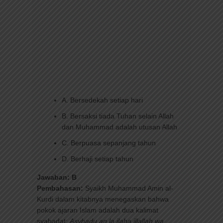
A. Bersedekah setiap hari
B. Bersaksi tiada Tuhan selain Allah
dan Muhammad adalah utusan Allah
C. Berpuasa sepanjang tahun
D. Berhaji setiap tahun
Jawaban: B
Pembahasan:
Syaikh Muhammad Amin al-
Kurdi dalam kitabnya menegaskan bahwa
pokok ajaran Islam adalah dua kalimat
syahadat:
Asyhadu an la ilaha illallah wa