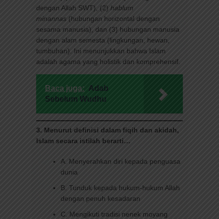
dengan Allah SWT), (2)
hablum
minannas
(hubungan horizontal dengan
sesama manusia), dan (3) hubungan manusia
dengan alam semesta (lingkungan, hewan,
tumbuhan). Ini menunjukkan bahwa Islam
adalah agama yang holistik dan komprehensif.
Baca juga:
Adab
Sebelum Wudhu
3. Menurut definisi dalam fiqih dan akidah,
Islam secara istilah berarti…
A. Menyerahkan diri kepada penguasa
dunia
B. Tunduk kepada hukum-hukum Allah
dengan penuh kesadaran
C. Mengikuti tradisi nenek moyang