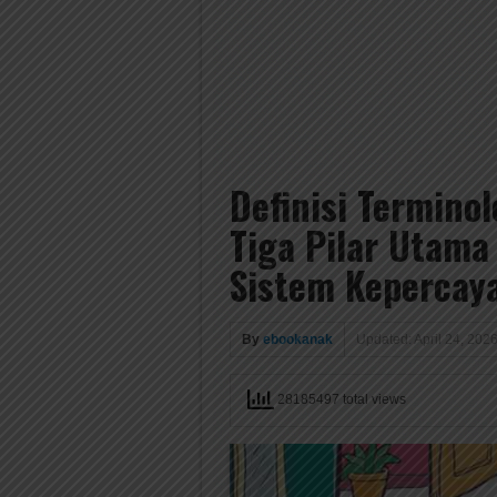
Definisi Termino
Tiga Pilar Utam
Sistem Kepercay
By
ebookanak
Updated: April 24, 202
28185497 total views