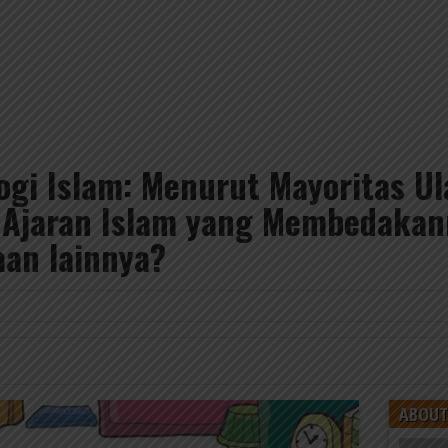
logi Islam: Menurut Mayoritas U
a Ajaran Islam yang Membedaka
aan lainnya?
6
ABOUT