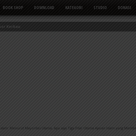
BOOK SHOP
DOWNLOAD
KATEGORI
STUDIO
DONASI
kor Kerbau
Tusuk Gigi
 yang Suka Mengeluh
i Islam: Menurut Mayoritas Ulama, Apa saja Tiga Pilar Utama Ajaran Islam yang Me