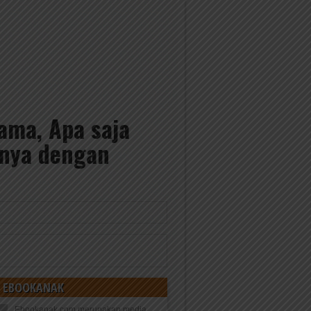
lama, Apa saja
nnya dengan
 EBOOKANAK
Ebookanak.com merupakan media