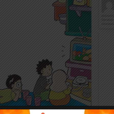
didownl
Gerakan 
ebookana