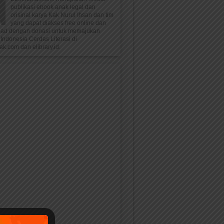
publikasi ebook anak legal dan
orisinal karya Kak Nurul Ihsan dan tim
yang dapat diakses free online dan
oad dengan donasi untuk memajukan
Indonesia Cerdas Literasi di
k.com dan elibrary.id.