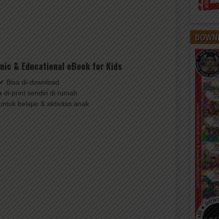
DOWNL
mic & Educational eBook for Kids
✔ Bisa di-download
 di-print sendiri di rumah
ntuk belajar & aktivitas anak