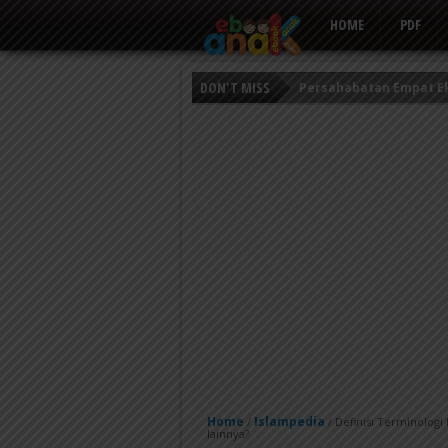
HOME
PDF
Persahabatan Empat E
DON'T MISS
Putri Ayu dan Prajurit 
Kisah Keledai Pemalas
Home
Islampedia
/
/
Definisi Terminolog
lainnya?