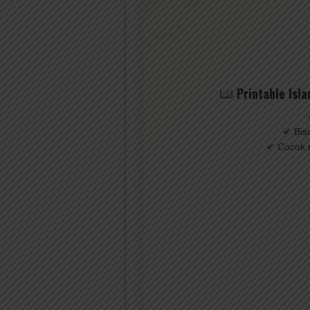
Printable Isla
✔ Bisa
✔ Cocok u