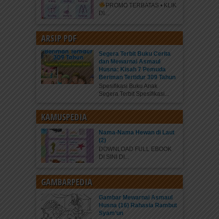
PROMO TERBATAS • KLIK
DI...
ARSIP PDF
Segera Terbit Buku Cerita
dan Mewarnai Asmaul
Husna: Kisah 7 Pemuda
Beriman Tertidur 309 Tahun
Spesifikasi Buku Anak
Segera Terbit Spesifikasi...
KAMUSPEDIA
Nama-Nama Hewan di Laut
(2)
DOWNLOAD FULL EBOOK
DI SINI DI...
GAMBARPEDIA
Gambar Mewarnai Asmaul
Husna (16) Rahasia Rambut
Syam’un