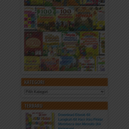
KATEGORI
Kategori
TERBARU
Download Ebook 60
Langkah 60 Hari Aku Pintar
Membaca dan Menulis (64
Halaman)