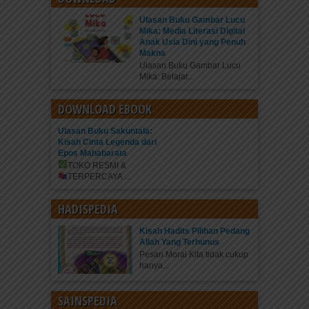
Ulasan Buku Gambar Lucu
Mika: Media Literasi Digital
Anak Usia Dini yang Penuh
Makna
Ulasan Buku Gambar Lucu
Mika: Belajar...
DOWNLOAD EBOOK
Ulasan Buku Sakuntala:
Kisah Cinta Legenda dari
Epos Mahabarata
TOKO RESMI &
TERPERCAYA
...
HADISPEDIA
Kisah Hadits Pilihan Pedang
Allah Yang Terhunus
Pesan Moral Kita tidak cukup
hanya...
SAINSPEDIA