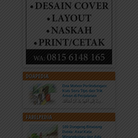
DOAPEDIA
Doa Mohon Perlindungan:
Kuis Seru Tips dan Trik
Aman di Perjalanan
رَبِّ إِنِّي أَعُوذُ بِكَ أَنْ أَسْأَلَكَ...
FABELPEDIA
100 Dongeng Binatang
Dunia: Asal Kata
Minangkabau dan Adu