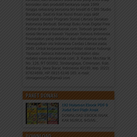
konsisten dan produktif berkarya sejak 1999
hingga sekarang bersama tim kreatif di CBM Studio
Bandung. Saat ini Kak Nurul Ihsan juga aktif
menjadi inisiator Program Sosial Literasi Gerakan
Indonesia Berbudi: Berbagi Buku Anak Digital Free
Online di www.ebookanak.com. Sebuah gerakan
sosial literasi di bawah Yayasan Sebaca Indonesia
Foundation yang didirikan dan diketuainya untuk
mewujudkan visi Indonesia Cerdas Literasi pada
2045. Untuk kerjasama penerbitan silakan hubungi
Yayasan Sebaca Indonesia Foundation atau
redaksi www.ebookanak.com: Jl. Raden Mochtar III,
No. 126, RT 003/02, Sindanglaya, Cimenyan, Kab.
Bandung Jawa Barat, Indonesia 40195, telp. (022)
87824898, HP. 0815 6148 165. e-mail:
cbmagency25@gmail.com
PAKET DONASI
192 Halaman Ebook PDF 8
Judul Seri Fiqih Anak
DOWNLOAD EBOOK ANAK
KAK NURUL IHSAN...
DOWNLOAD