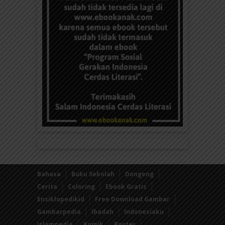
Bahasa
Buku Sekolah
Dongeng
Cerita
Coloring
Ebook Gratis
Ensiklopedikid
Free Download Gambar
Gambarpedia
Ibadah
Indonesiaku
Islampedia
Komik
Poster