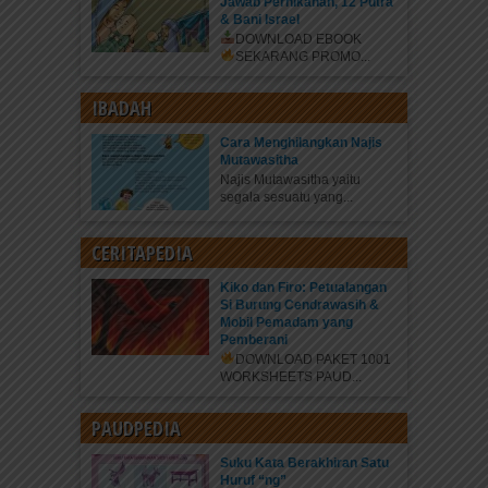
Jawab Pernikahan, 12 Putra
& Bani Israel
DOWNLOAD EBOOK
SEKARANG
PROMO...
IBADAH
Cara Menghilangkan Najis
Mutawasitha
Najis Mutawasitha yaitu
segala sesuatu yang...
CERITAPEDIA
Kiko dan Firo: Petualangan
Si Burung Cendrawasih &
Mobil Pemadam yang
Pemberani
DOWNLOAD PAKET 1001
WORKSHEETS PAUD...
PAUDPEDIA
Suku Kata Berakhiran Satu
Huruf “ng”