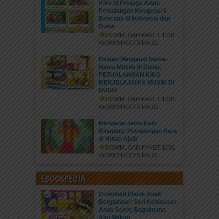
Kiko Si Penjaga Alam:
Petualangan Mengenal 6
Bencana di Indonesia dan
Dunia
DOWNLOAD PAKET 1001
WORKSHEETS PAUD...
Belajar Mengenal Nama-
Nama Musim di Dunia:
PETUALANGAN KIKO
MENJELAJAHI 6 MUSIM DI
DUNIA
DOWNLOAD PAKET 1001
WORKSHEETS PAUD...
Mengenal Jenis Kaki
Binatang: Petualangan Rara
di Hutan Ajaib
DOWNLOAD PAKET 1001
WORKSHEETS PAUD...
EBOOKPEDIA
Download Ebook Anak
Bergambar: Seri Kebiasaan
Anak Saleh; Bagaimana
Aku Makan