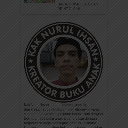
BACA, DOWNLOAD, DAN
PRINT DI SINI...
Kak Nurul Ihsan adalah founder, pemilik, admin,
dan kreator ebookanak.com dan elibrary.id yang
sudah berkarya sejak puluhan tahun silam dengan
lebih dari 500 buku anak & pendidikan dengan
berperan sebagai konseptor, penulis, ilustrator,
komikus, dan desainer buku anak yang terus tetap