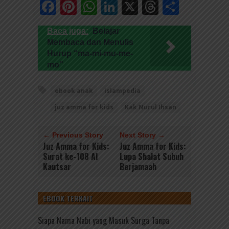
Facebook
Pinterest
WhatsApp
LinkedIn
X
Threads
Share
Baca juga:
Belajar
Membaca dan Menulis
Hurup “ma-mi-mu-me-
mo”
ebook anak
islampedia
juz amma for kids
Kak Nurul Ihsan
← Previous Story
Next Story →
Juz Amma for Kids:
Juz Amma for Kids:
Surat ke-108 Al
Lupa Shalat Subuh
Kautsar
Berjamaah
EBOOK TERKAIT
Siapa Nama Nabi yang Masuk Surga Tanpa