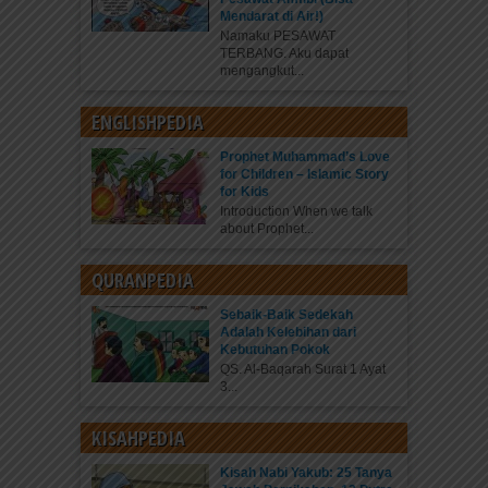
Mendarat di Air!)
Namaku PESAWAT
TERBANG. Aku dapat
mengangkut...
ENGLISHPEDIA
Prophet Muhammad’s Love
for Children – Islamic Story
for Kids
Introduction When we talk
about Prophet...
QURANPEDIA
Sebaik-Baik Sedekah
Adalah Kelebihan dari
Kebutuhan Pokok
QS. Al-Baqarah Surat 1 Ayat
3...
KISAHPEDIA
Kisah Nabi Yakub: 25 Tanya