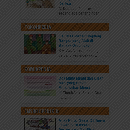
Kerbau
Di Kerajaan Pagaruyung
sedang ada pertandingan...
TOKOHPEDIA
K.H. Mas Mansur Pejuang
Bangsa yang Aktif di
Banyak Organisasi
K.H Mas Mansur seorang
pejuang kemerdekaan...
KOMIKPEDIA
Doa Minta Mimpi dan Kisah
Nabi yang Pintar
Menafsirkan Mimpi
Ebook Anak Shaleh Doa
harian...
ENSIKLOPEDIKID
Anak Pintar Sains: 25 Tanya
Jawab Seru tentang
Pesawat Amfibi (Bisa