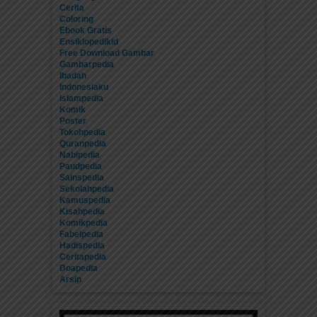
Cerita
Coloring
Ebook Gratis
Ensiklopedikid
Free Download Gambar
Gambarpedia
Ibadah
Indonesiaku
Islampedia
Komik
Poster
Tokohpedia
Quranpedia
Nabipedia
Paudpedia
Sainspedia
Sekolahpedia
Kamuspedia
Kisahpedia
Komikpedia
Fabelpedia
Hadispedia
Ceritapedia
Doapedia
Arsip