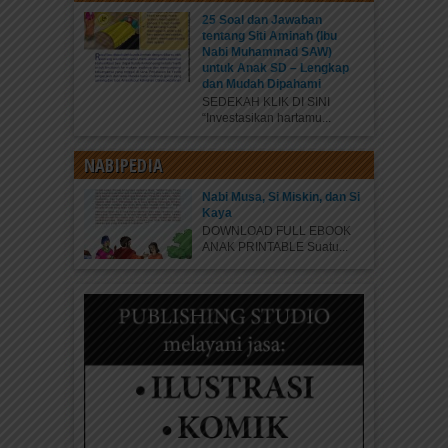
25 Soal dan Jawaban
tentang Siti Aminah (Ibu
Nabi Muhammad SAW)
untuk Anak SD – Lengkap
dan Mudah Dipahami
SEDEKAH KLIK DI SINI
“Investasikan hartamu...
NABIPEDIA
Nabi Musa, Si Miskin, dan Si
Kaya
DOWNLOAD FULL EBOOK
ANAK PRINTABLE Suatu...