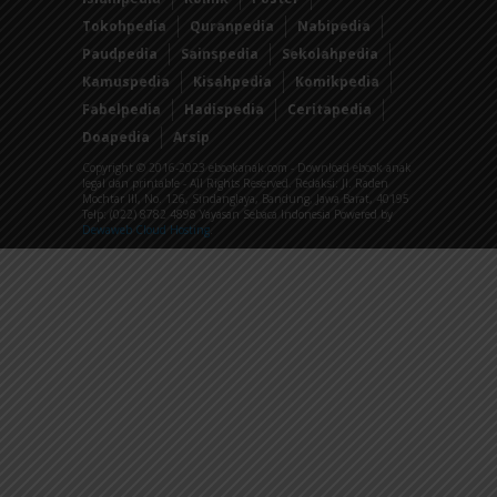
Tokohpedia
Quranpedia
Nabipedia
Paudpedia
Sainspedia
Sekolahpedia
Kamuspedia
Kisahpedia
Komikpedia
Fabelpedia
Hadispedia
Ceritapedia
Doapedia
Arsip
Copyright © 2016-2023 ebookanak.com - Download ebook anak
legal dan printable - All Rights Reserved. Redaksi: Jl. Raden
Mochtar III, No. 126, Sindanglaya, Bandung, Jawa Barat, 40195
Telp: (022) 8782 4898 Yayasan Sebaca Indonesia Powered by
Dewaweb Cloud Hosting
.