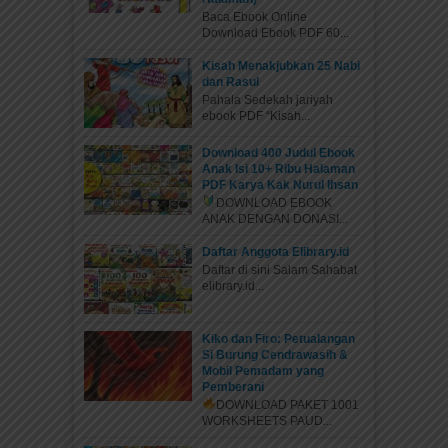
Baca Ebook Online
Download Ebook PDF 60...
Kisah Menakjubkan 25 Nabi
dan Rasul
Pahala Sedekah jariyah
ebook PDF “Kisah...
Download 400 Judul Ebook
Anak Isi 10+ Ribu Halaman
PDF Karya Kak Nurul Ihsan
DOWNLOAD EBOOK
ANAK DENGAN DONASI...
Daftar Anggota Elibrary.id
Daftar di sini Salam Sahabat
elibrary.id...
Kiko dan Firo: Petualangan
Si Burung Cendrawasih &
Mobil Pemadam yang
Pemberani
DOWNLOAD PAKET 1001
WORKSHEETS PAUD...