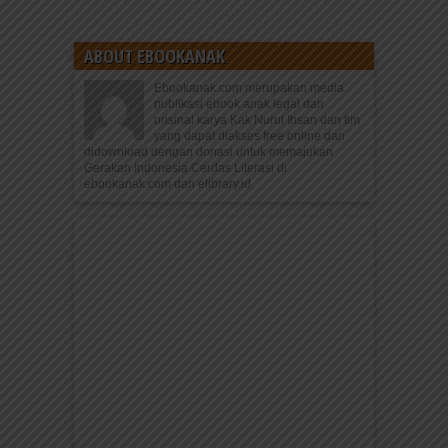
ABOUT EBOOKANAK
Ebookanak.com merupakan media
publikasi ebook anak legal dan
orisinal karya Kak Nurul Ihsan dan tim
yang dapat diakses free online dan
didownload dengan donasi untuk memajukan
Gerakan Indonesia Cerdas Literasi di
ebookanak.com dan elibrary.id.