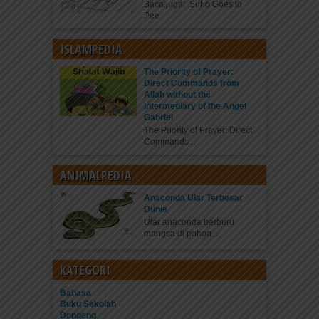
Baca juga: Suho Goes to
Pee
ISLAMPEDIA
The Priority of Prayer:
Direct Commands from
Allah without the
Intermediary of the Angel
Gabriel
The Priority of Prayer: Direct
Commands...
ANIMALPEDIA
Anaconda Ular Terbesar
Dunia
Ular anaconda berburu
mangsa di pohon...
KATEGORI
Bahasa
Buku Sekolah
Dongeng