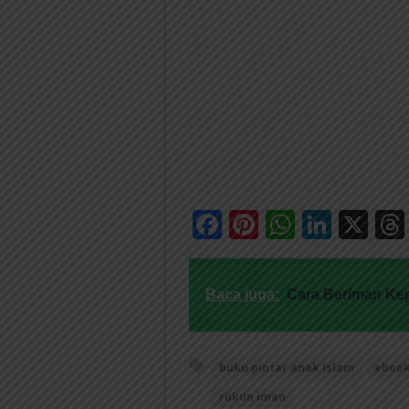
Facebook
Pinterest
WhatsA
Linke
X
Baca juga:
Cara Beriman Kep
buku pintar anak islam
ebook
rukun iman