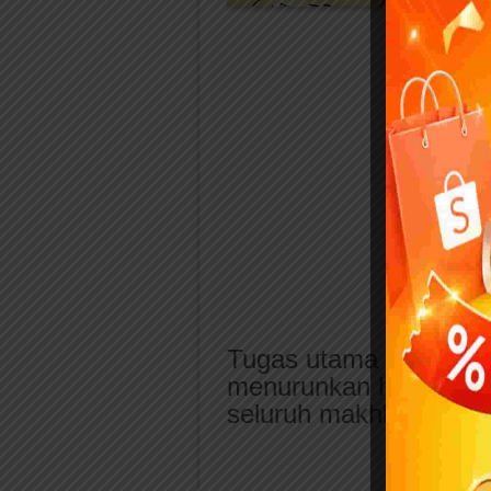
Tugas utama Malaikat 
menurunkan hujan, dan
seluruh makhluk.