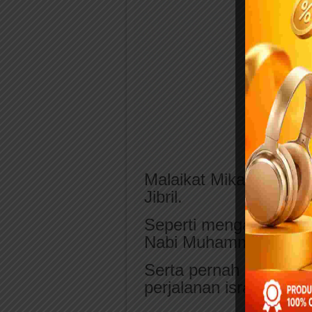
Malaikat Mikail juga 
Jibril.
Seperti mengambilkan 
Nabi Muhammad saat d
Serta pernah mendam
perjalanan isra miraj ke