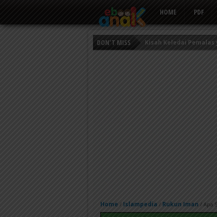
HOME
PDF
DON'T MISS
Persahabatan Empat E
Putri Ayu dan Prajurit 
Kisah Keledai Pemalas
Home
Islampedia
Rukun Iman
/
/
/
Apa S