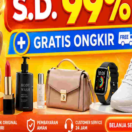
pernah membantu tugas Malaikat
BANTU
air zamzam untuk mencuci hati
ada nabi dibelah.
pingi Nabi Muhammad saat
 langit ketujuh.