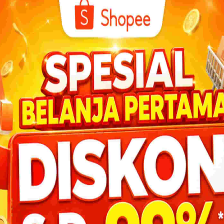
Mikail membagi-bagikan rezeki,
 mengatur sinar matahari kepada