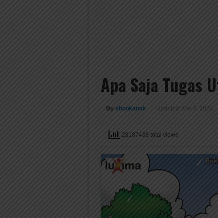
Apa Saja Tugas U
By
ebookanak
Updated: Mei 8, 2024
28187438 total views