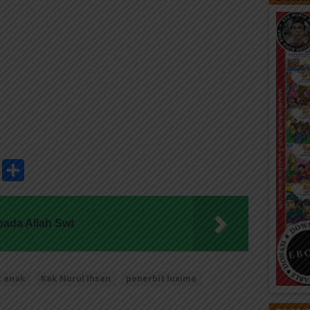
pp
dIn
Threads
Share
ada Allah Swt
 anak
Kak Nurul Ihsan
penerbit luxima