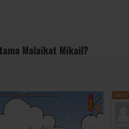
tama Malaikat Mikail?
ABOUT
didownl
Gerakan 