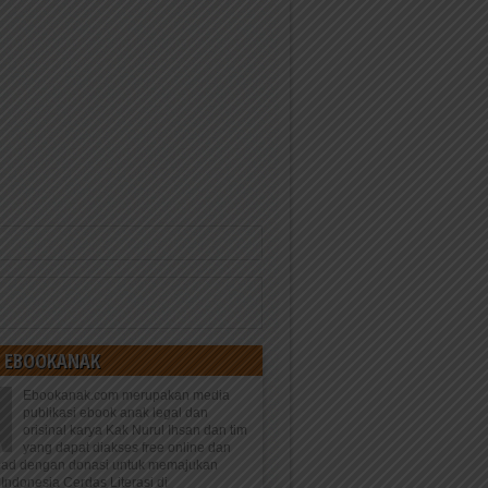
 EBOOKANAK
Ebookanak.com merupakan media
publikasi ebook anak legal dan
orisinal karya Kak Nurul Ihsan dan tim
yang dapat diakses free online dan
oad dengan donasi untuk memajukan
Indonesia Cerdas Literasi di