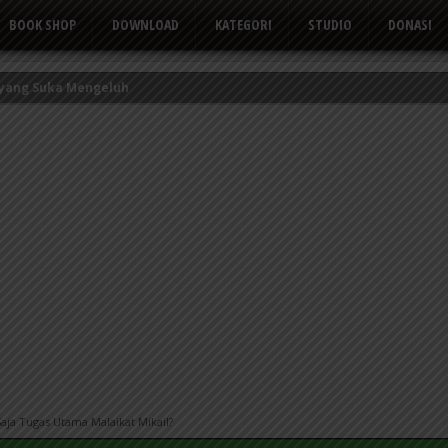
BOOK SHOP
DOWNLOAD
KATEGORI
STUDIO
DONASI
kor Kerbau
Tusuk Gigi
 yang Suka Mengeluh
aja Tugas Utama Malaikat Mikail?