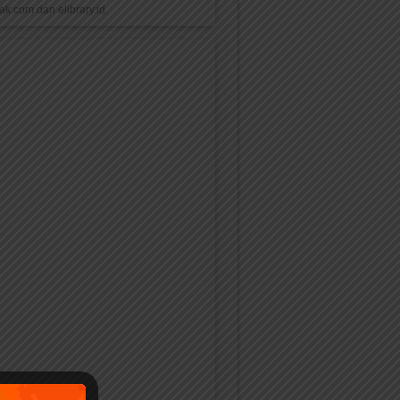
k.com dan elibrary.id.