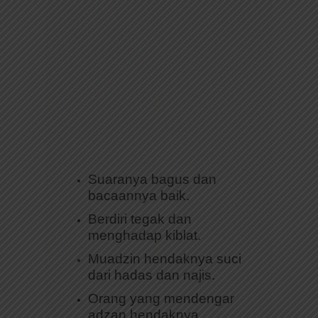
Suaranya bagus dan
bacaannya baik.
Berdiri tegak dan
menghadap kiblat.
Muadzin hendaknya suci
dari hadas dan najis.
Orang yang mendengar
adzan hendaknya