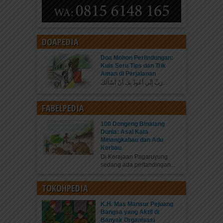
DOAPEDIA
Doa Mohon Perlindungan:
Kuis Seru Tips dan Trik
Aman di Perjalanan
رَبِّ إِنِّي أَعُوذُ بِكَ أَنْ أَسْأَلَكَ...
FABELPEDIA
100 Dongeng Binatang
Dunia: Asal Kata
Minangkabau dan Adu
Kerbau
Di Kerajaan Pagaruyung
sedang ada pertandingan...
TOKOHPEDIA
K.H. Mas Mansur Pejuang
Bangsa yang Aktif di
Banyak Organisasi