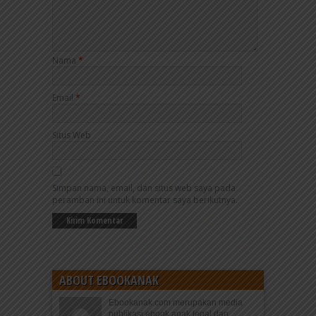
Nama
*
Email
*
Situs Web
Simpan nama, email, dan situs web saya pada
peramban ini untuk komentar saya berikutnya.
ABOUT EBOOKANAK
Ebookanak.com merupakan media
publikasi ebook anak legal dan