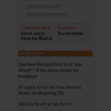
rukun islam untuk sd
shalat rukun islam kedua
← Previous Story
Next Story →
Syarat-syarat
Bacaan Iqomah
Adzan dan Muadzin
EBOOK TERKAIT
Siapa Nama Nabi yang Masuk Surga Tanpa
Dihisab? + 15 Quiz dengan Jawaban dan
Kelengkapan
60 Langkah 60 Hari Aku Pintar Membaca,
Menulis, dan Menghitung (33)
Suku Kata Berakhiran Satu Huruf h