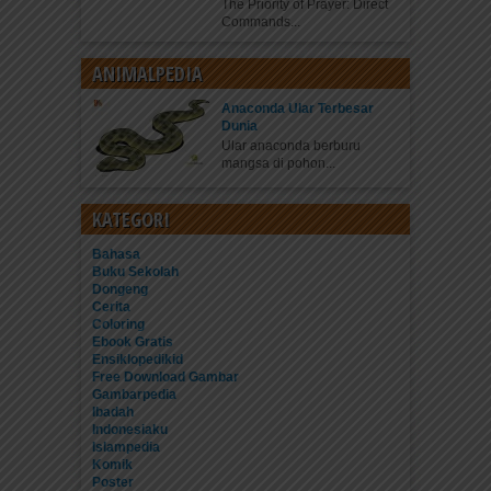
The Priority of Prayer: Direct
Commands...
ANIMALPEDIA
Anaconda Ular Terbesar
Dunia
Ular anaconda berburu
mangsa di pohon...
KATEGORI
Bahasa
Buku Sekolah
Dongeng
Cerita
Coloring
Ebook Gratis
Ensiklopedikid
Free Download Gambar
Gambarpedia
Ibadah
Indonesiaku
Islampedia
Komik
Poster