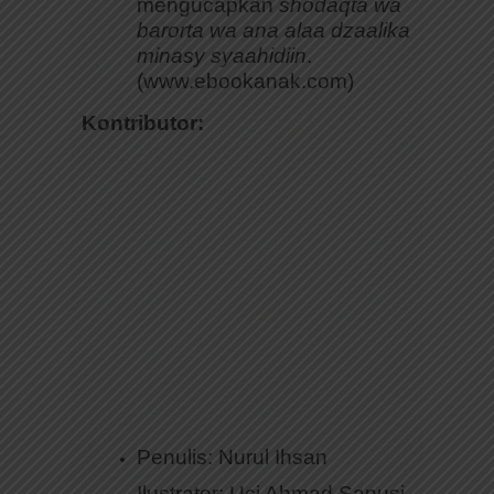
mengucapkan
shodaqta wa
barorta wa ana alaa dzaalika
minasy syaahidiin
.
(www.ebookanak.com)
Kontributor:
Penulis: Nurul Ihsan
Ilustrator: Uci Ahmad Sanusi