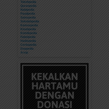
Tokohpedia
Quranpedia
Nabipedia
Paudpedia
Sainspedia
Sekolahpedia
Kamuspedia
Kisahpedia
Komikpedia
Fabelpedia
Hadispedia
Ceritapedia
Doapedia
Arsip