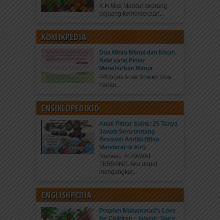
K.H Mas Mansur seorang
pejuang kemerdekaan...
KOMIKPEDIA
Doa Minta Mimpi dan Kisah
Nabi yang Pintar
Menafsirkan Mimpi
Ebook Anak Shaleh Doa
harian...
ENSIKLOPEDIKID
Anak Pintar Sains: 25 Tanya
Jawab Seru tentang
Pesawat Amfibi (Bisa
Mendarat di Air!)
Namaku PESAWAT
TERBANG. Aku dapat
mengangkut...
ENGLISHPEDIA
Prophet Muhammad’s Love
for Children – Islamic Story