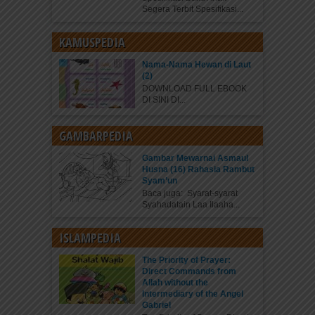
Segera Terbit Spesifikasi...
KAMUSPEDIA
Nama-Nama Hewan di Laut
(2)
DOWNLOAD FULL EBOOK
DI SINI DI...
GAMBARPEDIA
Gambar Mewarnai Asmaul
Husna (16) Rahasia Rambut
Syam’un
Baca juga: Syarat-syarat
Syahadatain Laa Ilaaha...
ISLAMPEDIA
The Priority of Prayer:
Direct Commands from
Allah without the
Intermediary of the Angel
Gabriel