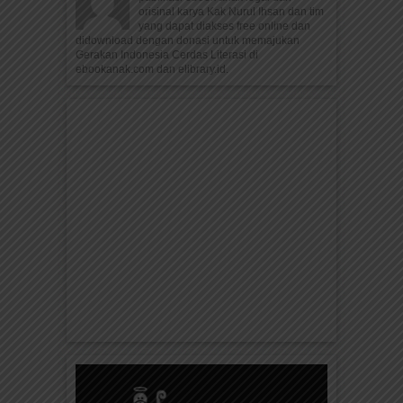
orisinal karya Kak Nurul Ihsan dan tim
yang dapat diakses free online dan
didownload dengan donasi untuk memajukan
Gerakan Indonesia Cerdas Literasi di
ebookanak.com dan elibrary.id.