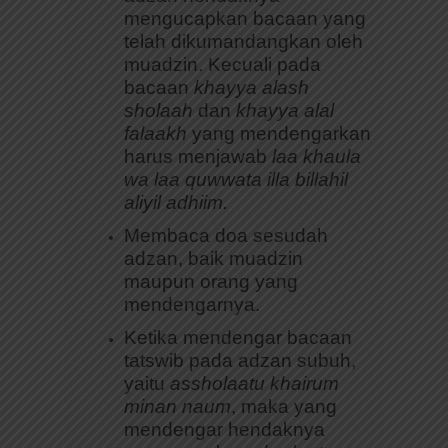
mengucapkan bacaan yang
telah dikumandangkan oleh
muadzin. Kecuali pada
bacaan
khayya alash
sholaah
dan
khayya alal
falaakh
yang mendengarkan
harus menjawab
laa khaula
wa laa quwwata illa billahil
aliyil adhiim.
Membaca doa sesudah
adzan, baik muadzin
maupun orang yang
mendengarnya.
Ketika mendengar bacaan
tatswib pada adzan subuh,
yaitu
assholaatu khairum
minan naum
, maka yang
mendengar hendaknya