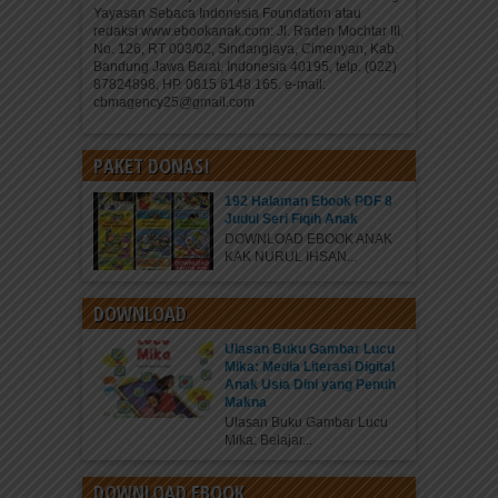
Yayasan Sebaca Indonesia Foundation atau
redaksi www.ebookanak.com: Jl. Raden Mochtar III,
No. 126, RT 003/02, Sindanglaya, Cimenyan, Kab.
Bandung Jawa Barat, Indonesia 40195, telp. (022)
87824898, HP. 0815 6148 165. e-mail:
cbmagency25@gmail.com
PAKET DONASI
192 Halaman Ebook PDF 8
Judul Seri Fiqih Anak
DOWNLOAD EBOOK ANAK
KAK NURUL IHSAN...
DOWNLOAD
Ulasan Buku Gambar Lucu
Mika: Media Literasi Digital
Anak Usia Dini yang Penuh
Makna
Ulasan Buku Gambar Lucu
Mika: Belajar...
DOWNLOAD EBOOK