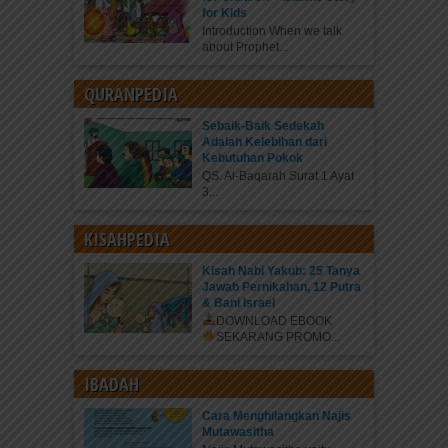
for Kids
Introduction When we talk
about Prophet...
QURANPEDIA
Sebaik-Baik Sedekah
Adalah Kelebihan dari
Kebutuhan Pokok
QS. Al-Baqarah Surat 1 Ayat
3...
KISAHPEDIA
Kisah Nabi Yakub: 25 Tanya
Jawab Pernikahan, 12 Putra
& Bani Israel
DOWNLOAD EBOOK
SEKARANG
PROMO...
IBADAH
Cara Menghilangkan Najis
Mutawasitha