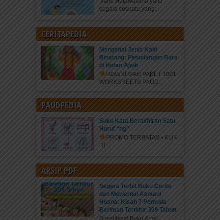
Najis Mutawasitha yaitu
segala sesuatu yang...
CERITAPEDIA
Mengenal Jenis Kaki
Binatang: Petualangan Rara
di Hutan Ajaib
DOWNLOAD PAKET 1001
WORKSHEETS PAUD...
PAUDPEDIA
Suku Kata Berakhiran Satu
Huruf “ng”
PROMO TERBATAS • KLIK
DI...
ARSIP PDF
Segera Terbit Buku Cerita
dan Mewarnai Asmaul
Husna: Kisah 7 Pemuda
Beriman Tertidur 309 Tahun
Spesifikasi Buku Anak