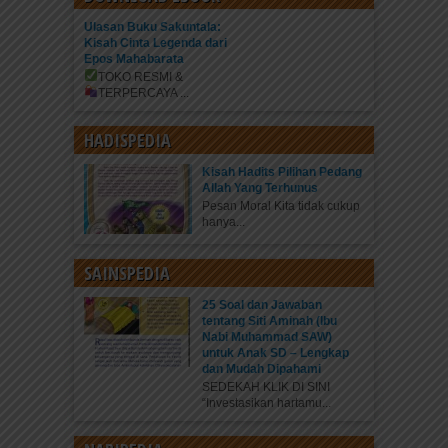
Ulasan Buku Sakuntala:
Kisah Cinta Legenda dari
Epos Mahabarata
TOKO RESMI &
TERPERCAYA
...
HADISPEDIA
Kisah Hadits Pilihan Pedang
Allah Yang Terhunus
Pesan Moral Kita tidak cukup
hanya...
SAINSPEDIA
25 Soal dan Jawaban
tentang Siti Aminah (Ibu
Nabi Muhammad SAW)
untuk Anak SD – Lengkap
dan Mudah Dipahami
SEDEKAH KLIK DI SINI
“Investasikan hartamu...