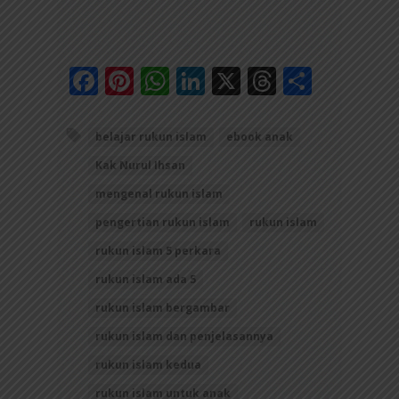
Facebook
Pinterest
WhatsApp
LinkedIn
X
Threads
Share
belajar rukun islam
ebook anak
Kak Nurul Ihsan
mengenal rukun islam
pengertian rukun islam
rukun islam
rukun islam 5 perkara
rukun islam ada 5
rukun islam bergambar
rukun islam dan penjelasannya
rukun islam kedua
rukun islam untuk anak