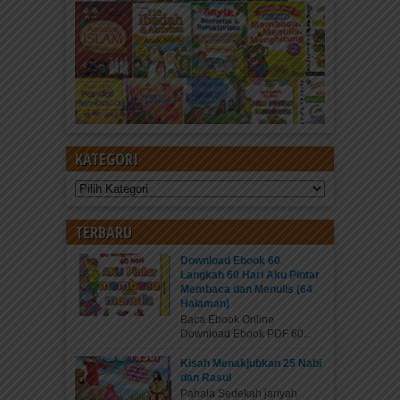
KATEGORI
Kategori
TERBARU
Download Ebook 60
Langkah 60 Hari Aku Pintar
Membaca dan Menulis (64
Halaman)
Baca Ebook Online
Download Ebook PDF 60...
Kisah Menakjubkan 25 Nabi
dan Rasul
Pahala Sedekah jariyah