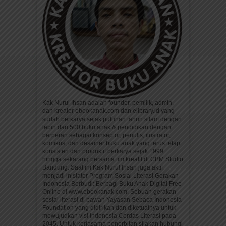
Kak Nurul Ihsan adalah founder, pemilik, admin,
dan kreator ebookanak.com dan elibrary.id yang
sudah berkarya sejak puluhan tahun silam dengan
lebih dari 500 buku anak & pendidikan dengan
berperan sebagai konseptor, penulis, ilustrator,
komikus, dan desainer buku anak yang terus tetap
konsisten dan produktif berkarya sejak 1999
hingga sekarang bersama tim kreatif di CBM Studio
Bandung. Saat ini Kak Nurul Ihsan juga aktif
menjadi inisiator Program Sosial Literasi Gerakan
Indonesia Berbudi: Berbagi Buku Anak Digital Free
Online di www.ebookanak.com. Sebuah gerakan
sosial literasi di bawah Yayasan Sebaca Indonesia
Foundation yang didirikan dan diketuainya untuk
mewujudkan visi Indonesia Cerdas Literasi pada
2045. Untuk kerjasama penerbitan silakan hubungi