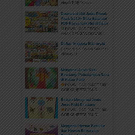
ebook PDF “Kisah...
Download 400 Judul Ebook
Anak Isi 10+ Ribu Halaman
PDF Karya Kak Nurul Ihsan
DOWNLOAD EBOOK
ANAK DENGAN DONASI...
Daftar Anggota Elibrary.id
Daftar di sini Salam Sahabat
elibrary.id...
Mengenal Jenis Kaki
Binatang: Petualangan Rara
di Hutan Ajaib
DOWNLOAD PAKET 1001
WORKSHEETS PAUD...
Belajar Mengenal Jenis-
Jenis Kaki Binatang
DOWNLOAD PAKET 1001
WORKSHEETS PAUD...
Mengenal Hewan Bertelur
dan Hewan Bersayap: