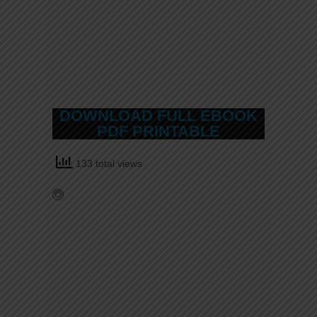
DOWNLOAD FULL EBOOK
PDF PRINTABLE
133 total views