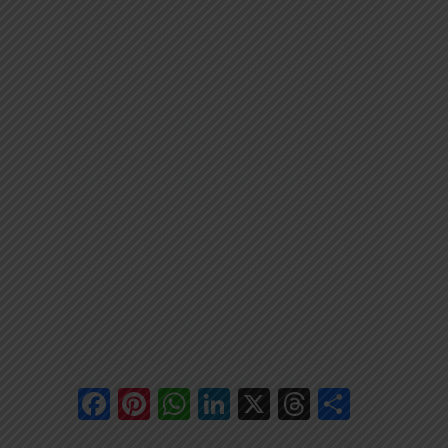
Facebook
Pinterest
WhatsApp
LinkedIn
X
Threads
Share