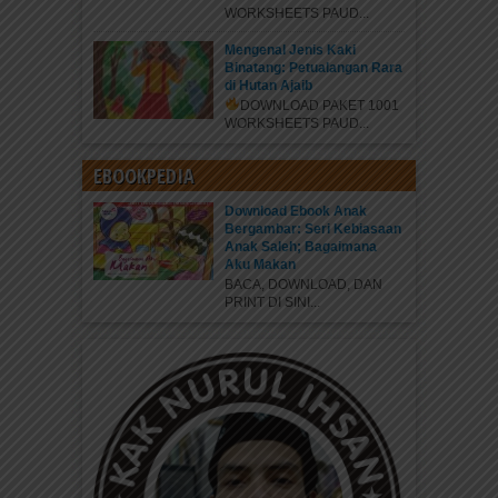
WORKSHEETS PAUD...
Mengenal Jenis Kaki
Binatang: Petualangan Rara
di Hutan Ajaib
DOWNLOAD PAKET 1001
WORKSHEETS PAUD...
EBOOKPEDIA
Download Ebook Anak
Bergambar: Seri Kebiasaan
Anak Saleh; Bagaimana
Aku Makan
BACA, DOWNLOAD, DAN
PRINT DI SINI...