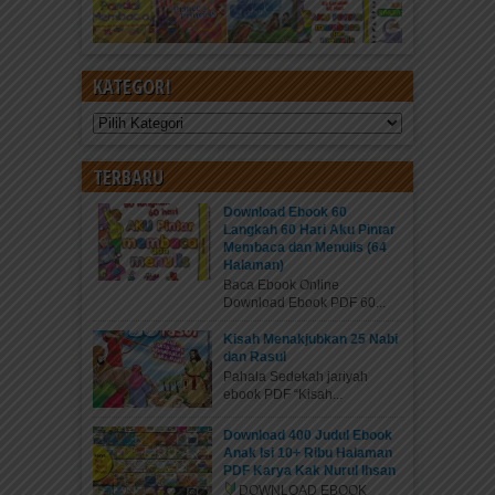
KATEGORI
Kategori
TERBARU
Download Ebook 60
Langkah 60 Hari Aku Pintar
Membaca dan Menulis (64
Halaman)
Baca Ebook Online
Download Ebook PDF 60...
Kisah Menakjubkan 25 Nabi
dan Rasul
Pahala Sedekah jariyah
ebook PDF “Kisah...
Download 400 Judul Ebook
Anak Isi 10+ Ribu Halaman
PDF Karya Kak Nurul Ihsan
DOWNLOAD EBOOK