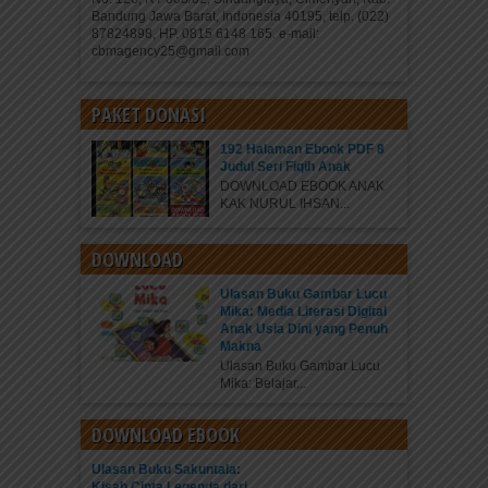
Bandung Jawa Barat, Indonesia 40195, telp. (022)
87824898, HP. 0815 6148 165. e-mail:
cbmagency25@gmail.com
PAKET DONASI
192 Halaman Ebook PDF 8
Judul Seri Fiqih Anak
DOWNLOAD EBOOK ANAK
KAK NURUL IHSAN...
DOWNLOAD
Ulasan Buku Gambar Lucu
Mika: Media Literasi Digital
Anak Usia Dini yang Penuh
Makna
Ulasan Buku Gambar Lucu
Mika: Belajar...
DOWNLOAD EBOOK
Ulasan Buku Sakuntala:
Kisah Cinta Legenda dari