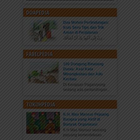
DOAPEDIA
Doa Mohon Perlindungan:
Kuis Seru Tips dan Trik
Aman di Perjalanan
رَبِّ إِنِّي أَعُوذُ بِكَ أَنْ أَسْأَلَكَ...
FABELPEDIA
100 Dongeng Binatang
Dunia: Asal Kata
Minangkabau dan Adu
Kerbau
Di Kerajaan Pagaruyung
sedang ada pertandingan...
TOKOHPEDIA
K.H. Mas Mansur Pejuang
Bangsa yang Aktif di
Banyak Organisasi
K.H Mas Mansur seorang
pejuang kemerdekaan...