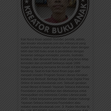
Kak Nurul Ihsan adalah founder, pemilik, admin,
dan kreator ebookanak.com dan elibrary.id yang
sudah berkarya sejak puluhan tahun silam dengan
lebih dari 500 buku anak & pendidikan dengan
berperan sebagai konseptor, penulis, ilustrator,
komikus, dan desainer buku anak yang terus tetap
konsisten dan produktif berkarya sejak 1999
hingga sekarang bersama tim kreatif di CBM Studio
Bandung. Saat ini Kak Nurul Ihsan juga aktif
menjadi inisiator Program Sosial Literasi Gerakan
Indonesia Berbudi: Berbagi Buku Anak Digital Free
Online di www.ebookanak.com. Sebuah gerakan
sosial literasi di bawah Yayasan Sebaca Indonesia
Foundation yang didirikan dan diketuainya untuk
mewujudkan visi Indonesia Cerdas Literasi pada
2045. Untuk kerjasama penerbitan silakan hubungi
Yayasan Sebaca Indonesia Foundation atau
redaksi www.ebookanak.com: Jl. Raden Mochtar III,
No. 126, RT 003/02, Sindanglaya, Cimenyan, Kab.