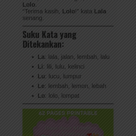
Lolo
.
“Terima kasih,
Lolo
!” kata
Lala
senang.
Suku Kata yang
Ditekankan:
La
: lala, jalan, lembah, lalu
Li
: lili, lulu, kelinci
Lu
: lucu, lumpur
Le
: lembah, lemon, lebah
Lo
: lolo, lompat