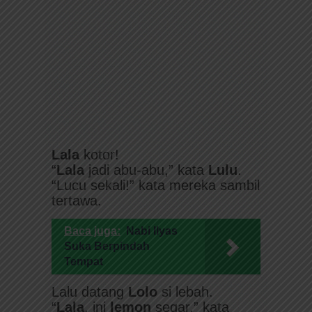
Lala
kotor!
“
Lala
jadi abu-abu,” kata
Lulu
.
“Lucu sekali!” kata mereka sambil
tertawa.
Baca juga:
Nabi Ilyas
Suka Berpindah
Tempat
Lalu datang
Lolo
si lebah.
“
Lala
, ini
lemon
segar,” kata