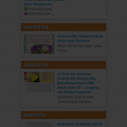
Epos Mahabarata
TOKO RESMI &
TERPERCAYA
...
HADISPEDIA
Kisah Hadits Pilihan Pedang
Allah Yang Terhunus
Pesan Moral Kita tidak cukup
hanya...
SAINSPEDIA
25 Soal dan Jawaban
tentang Siti Aminah (Ibu
Nabi Muhammad SAW)
untuk Anak SD – Lengkap
dan Mudah Dipahami
SEDEKAH KLIK DI SINI
“Investasikan hartamu...
NABIPEDIA
Nabi Musa, Si Miskin, dan Si