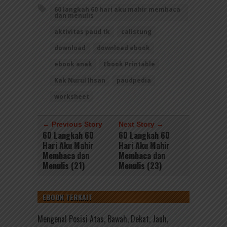
60 langkah 60 hari aku mahir membaca
dan menulis
aktivitas paud tk
calistung
download
download ebook
ebook anak
Ebook Printable
Kak Nurul Ihsan
paudpedia
worksheet
← Previous Story
Next Story →
60 Langkah 60
60 Langkah 60
Hari Aku Mahir
Hari Aku Mahir
Membaca dan
Membaca dan
Menulis (21)
Menulis (23)
EBOOK TERKAIT
Mengenal Posisi Atas, Bawah, Dekat, Jauh,