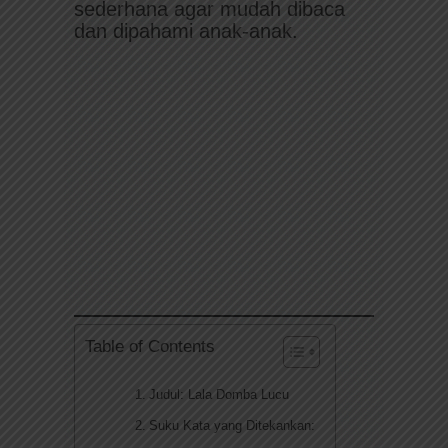
sederhana agar mudah dibaca
dan dipahami anak-anak.
Table of Contents
Judul: Lala Domba Lucu
Suku Kata yang Ditekankan: