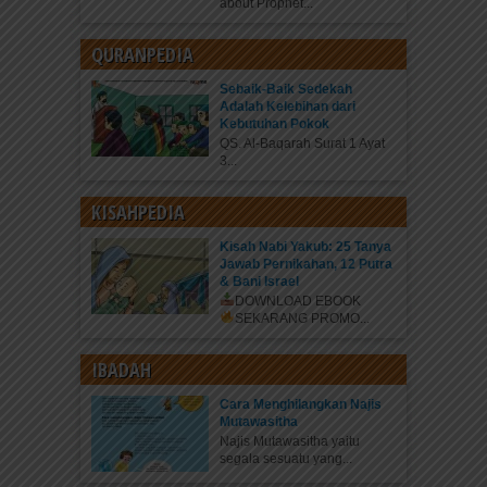
about Prophet...
QURANPEDIA
Sebaik-Baik Sedekah
Adalah Kelebihan dari
Kebutuhan Pokok
QS. Al-Baqarah Surat 1 Ayat
3...
KISAHPEDIA
Kisah Nabi Yakub: 25 Tanya
Jawab Pernikahan, 12 Putra
& Bani Israel
DOWNLOAD EBOOK
SEKARANG
PROMO...
IBADAH
Cara Menghilangkan Najis
Mutawasitha
Najis Mutawasitha yaitu
segala sesuatu yang...