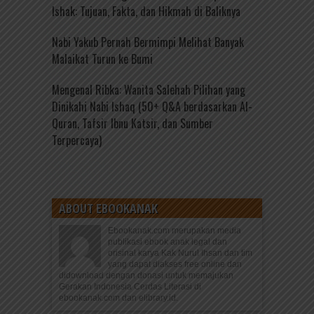
Ishak: Tujuan, Fakta, dan Hikmah di Baliknya
Nabi Yakub Pernah Bermimpi Melihat Banyak
Malaikat Turun ke Bumi
Mengenal Ribka: Wanita Salehah Pilihan yang
Dinikahi Nabi Ishaq (50+ Q&A berdasarkan Al-
Quran, Tafsir Ibnu Katsir, dan Sumber
Terpercaya)
ABOUT EBOOKANAK
Ebookanak.com merupakan media
publikasi ebook anak legal dan
orisinal karya Kak Nurul Ihsan dan tim
yang dapat diakses free online dan
didownload dengan donasi untuk memajukan
Gerakan Indonesia Cerdas Literasi di
ebookanak.com dan elibrary.id.