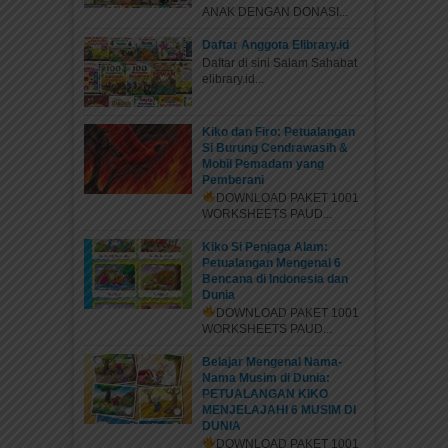
ANAK DENGAN DONASI...
Daftar Anggota Elibrary.id
Daftar di sini Salam Sahabat
elibrary.id...
Kiko dan Firo: Petualangan
Si Burung Cendrawasih &
Mobil Pemadam yang
Pemberani
DOWNLOAD PAKET 1001
WORKSHEETS PAUD...
Kiko Si Penjaga Alam:
Petualangan Mengenal 6
Bencana di Indonesia dan
Dunia
DOWNLOAD PAKET 1001
WORKSHEETS PAUD...
Belajar Mengenal Nama-
Nama Musim di Dunia:
PETUALANGAN KIKO
MENJELAJAHI 6 MUSIM DI
DUNIA
DOWNLOAD PAKET 1001