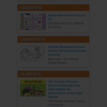
KAMUSPEDIA
Nama-Nama Hewan di Laut
(2)
DOWNLOAD FULL EBOOK
DI SINI DI...
GAMBARPEDIA
Gambar Mewarnai Asmaul
Husna (16) Rahasia Rambut
Syam’un
Baca juga: Apa Semua
Orang Muslim...
ISLAMPEDIA
The Priority of Prayer:
Direct Commands from
Allah without the
Intermediary of the Angel
Gabriel
The Priority of Prayer: Direct
Commands...