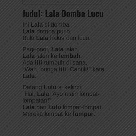
Judul: Lala Domba Lucu
Ini
Lala
si domba.
Lala
domba putih.
Bulu
Lala
halus dan lucu.
Pagi-pagi,
Lala
jalan.
Lala
jalan ke
lembah
.
Ada
lili
tumbuh di sana.
“Wah, bunga
lili
! Cantik!” kata
Lala
.
Datang
Lulu
si kelinci.
“Hai,
Lala
! Ayo main lompat-
lompatan!”
Lala
dan
Lulu
lompat-lompat.
Mereka lompat ke
lumpur
.