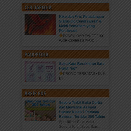
CERITAPEDIA
Kiko dan Firo: Petualangan
Si Burung Cendrawasih &
Mobil Pemadam yang
Pemberani
DOWNLOAD PAKET 1001
WORKSHEETS PAUD...
PAUDPEDIA
Suku Kata Berakhiran Satu
Huruf “ng”
PROMO TERBATAS • KLIK
DI...
ARSIP PDF
Segera Terbit Buku Cerita
dan Mewarnai Asmaul
Husna: Kisah 7 Pemuda
Beriman Tertidur 309 Tahun
Spesifikasi Buku Anak
Segera Terbit Spesifikasi...