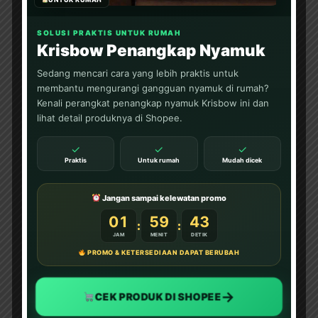
SOLUSI PRAKTIS UNTUK RUMAH
Krisbow Penangkap Nyamuk
Sedang mencari cara yang lebih praktis untuk
membantu mengurangi gangguan nyamuk di rumah?
Kenali perangkat penangkap nyamuk Krisbow ini dan
lihat detail produknya di Shopee.
✓
✓
✓
Praktis
Untuk rumah
Mudah dicek
Jangan sampai kelewatan promo
01
59
41
:
:
JAM
MENIT
DETIK
PROMO & KETERSEDIAAN DAPAT BERUBAH
→
CEK PRODUK DI SHOPEE