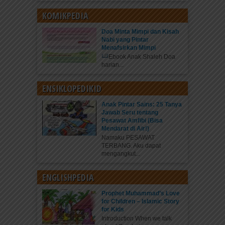
KOMIKPEDIA
Doa Minta Mimpi dan Kisah
Nabi yang Pintar
Menafsirkan Mimpi
Ebook Anak Shaleh Doa
harian...
ENSIKLOPEDIKID
Anak Pintar Sains: 25 Tanya
Jawab Seru tentang
Pesawat Amfibi (Bisa
Mendarat di Air!)
Namaku PESAWAT
TERBANG. Aku dapat
mengangkut...
ENGLISHPEDIA
Prophet Muhammad’s Love
for Children – Islamic Story
for Kids
Introduction When we talk