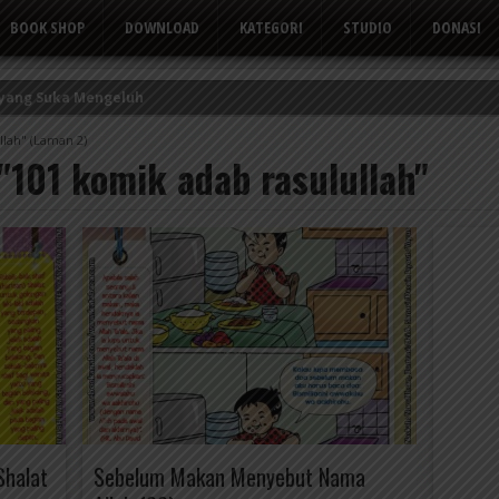
BOOK SHOP
DOWNLOAD
KATEGORI
STUDIO
DONASI
 yang Suka Mengeluh
kor Kerbau
llah"
(Laman 2)
 "101 komik adab rasulullah"
Tusuk Gigi
Shalat
Sebelum Makan Menyebut Nama