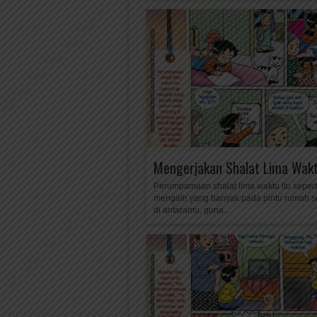
Mengerjakan Shalat Lima Wakt
Perumpamaan shalat lima waktu itu seperti
mengalir yang banyak pada pintu rumah 
di antaramu, guna...