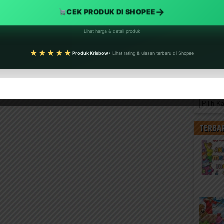
→
CEK PRODUK DI SHOPEE
Lihat harga & detail produk
★★★★★
Produk Krisbow
• Lihat rating & ulasan terbaru di Shopee
KATEG
Kategori
TERBA