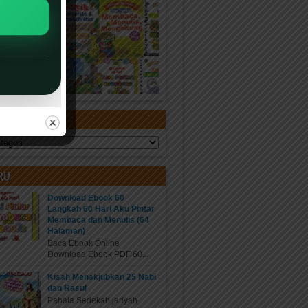
ORI
RU
Download Ebook 60
Langkah 60 Hari Aku Pintar
Membaca dan Menulis (64
Halaman)
Baca Ebook Online
Download Ebook PDF 60...
Kisah Menakjubkan 25 Nabi
dan Rasul
Pahala Sedekah jariyah