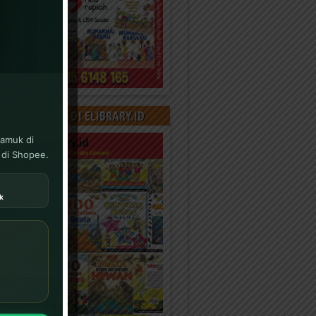
000+ KONTEN DI ELIBRARY.ID
yamuk di
 di Shopee.
k