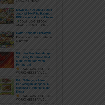
ebook PDF “Kisah...
Download 400 Judul Ebook
Anak Isi 10+ Ribu Halaman
PDF Karya Kak Nurul Ihsan
DOWNLOAD EBOOK
ANAK DENGAN DONASI...
Daftar Anggota Elibrary.id
Daftar di sini Salam Sahabat
elibrary.id...
Kiko dan Firo: Petualangan
Si Burung Cendrawasih &
Mobil Pemadam yang
Pemberani
DOWNLOAD PAKET 1001
WORKSHEETS PAUD...
Kiko Si Penjaga Alam:
Petualangan Mengenal 6
Bencana di Indonesia dan
Dunia
DOWNLOAD PAKET 1001
WORKSHEETS PAUD...