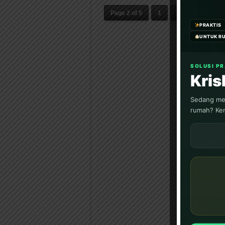
Page 2 of 5
1
2
3
4
PRAKTIS
UNTUK R
SOLUSI P
Kri
Sedang men
rumah? Ken