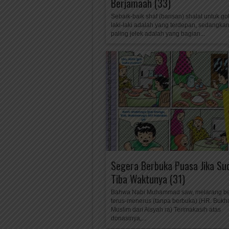
Berjamaah (33)
Sebaik-baik shaf (barisan) shalat untuk g
laki-laki adalah yang terdepan, sedangka
paling jelek adalah yang bagian...
Segera Berbuka Puasa Jika Su
Tiba Waktunya (31)
Bahwa Nabi Muhammad saw, melarang b
terus-menerus (tanpa berbuka).(HR. Bukha
Muslim dari Aisyah ra) Terimakasih atas
donasinya,...