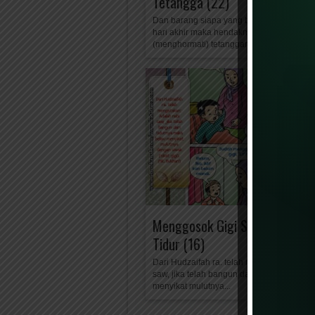
Tetangga (22)
Dan barang siapa yang beriman kepada A
hari akhir maka hendaknya ia memuliakan
(menghormati) tetangganya. Dan...
Menggosok Gigi Setelah Bang
Tidur (16)
Dari Hudzaifah ra. telah mengatakan: Ada
saw, jika telah bangun dari tidurnya maka 
menyikat mulutnya...