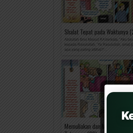
Shalat Tepat pada Waktunya (
Abdullah Ibnu Masud RA berkata, “Aku be
kepada Rasulullah, ‘Ya Rasulullah, amal 
apa yang paling afdhal?’...
K
Memuliakan dan Menghormati