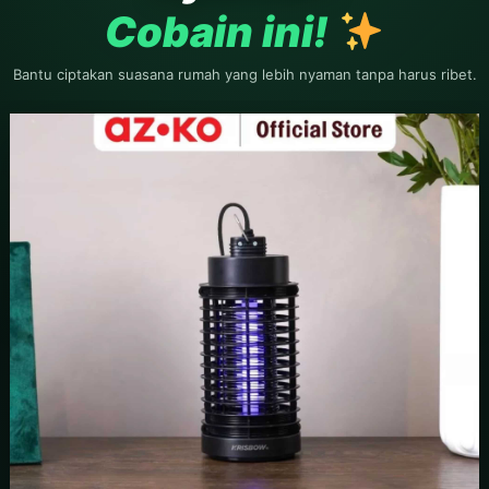
Cobain ini!
Dua macam kenikmatan yang kebanyakan
llah dan
manusia dapat tertipu oleh keduanya, yaitu
kesehatan dan waktu kosong atau terluang...
Bantu ciptakan suasana rumah yang lebih nyaman tanpa harus ribet.
DOWNL
Tata Cara Berwudhu (18)
un
Sesungguhnya umatku (umat Islam) akan dipanggil
pada hari kiamat dengan keadaan mukanya
berseri-seri dari bekas wudhunya. Barangsiapa...
lah nabi
beliau