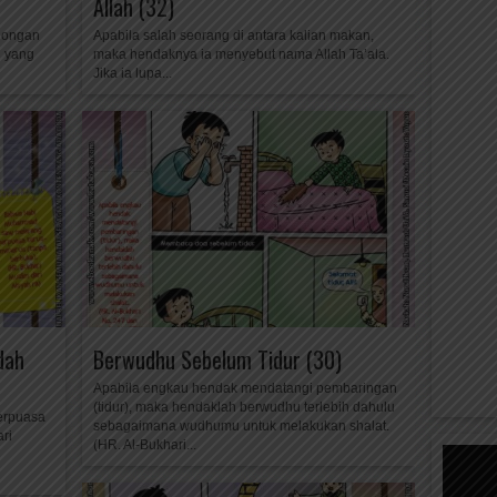
Allah (32)
olongan
Apabila salah seorang di antara kalian makan,
n yang
maka hendaknya ia menyebut nama Allah Ta’ala.
Jika ia lupa...
dah
Berwudhu Sebelum Tidur (30)
Apabila engkau hendak mendatangi pembaringan
(tidur), maka hendaklah berwudhu terlebih dahulu
erpuasa
sebagaimana wudhumu untuk melakukan shalat.
ri
(HR. Al-Bukhari...