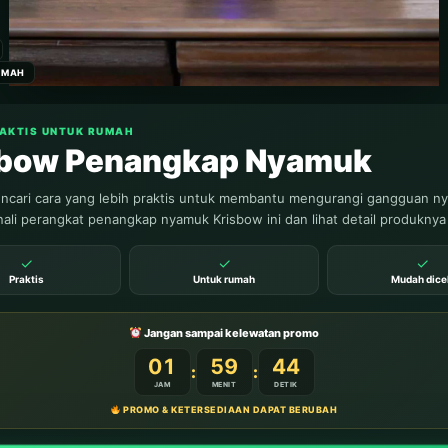
5
UMAH
RAKTIS UNTUK RUMAH
sbow Penangkap Nyamuk
BACA 3
cari cara yang lebih praktis untuk membantu mengurangi gangguan n
ali perangkat penangkap nyamuk Krisbow ini dan lihat detail produknya
✓
✓
✓
Praktis
Untuk rumah
Mudah dice
Jangan sampai kelewatan promo
01
59
42
:
:
JAM
MENIT
DETIK
PROMO & KETERSEDIAAN DAPAT BERUBAH