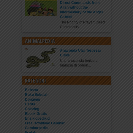
Direct Commands from
Allah without the
Intermediary of the Angel
Gabriel
The Priority of Prayer: Direct
Commands...
ANIMALPEDIA
Anaconda Ular Terbesar
Dunia
Ular anaconda berburu
mangsa di pohon...
KATEGORI
Bahasa
Buku Sekolah
Dongeng
Cerita
Coloring
Ebook Gratis
Ensiklopedikid
Free Download Gambar
Gambarpedia
Ibadah