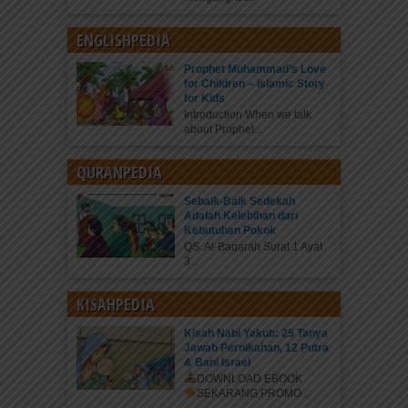
ENGLISHPEDIA
Prophet Muhammad’s Love
for Children – Islamic Story
for Kids
Introduction When we talk
about Prophet...
QURANPEDIA
Sebaik-Baik Sedekah
Adalah Kelebihan dari
Kebutuhan Pokok
QS. Al-Baqarah Surat 1 Ayat
3...
KISAHPEDIA
Kisah Nabi Yakub: 25 Tanya
Jawab Pernikahan, 12 Putra
& Bani Israel
DOWNLOAD EBOOK
SEKARANG
PROMO...