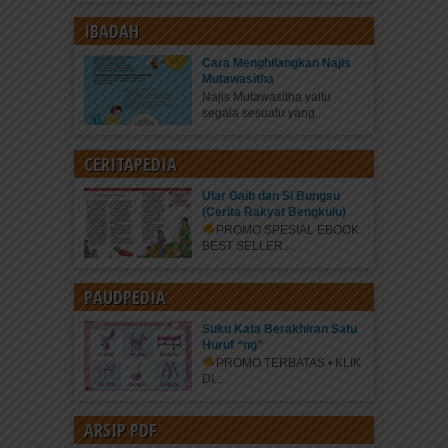
IBADAH
Cara Menghilangkan Najis
Mutawasitha
Najis Mutawasitha yaitu
segala sesuatu yang...
CERITAPEDIA
Ular Gaib dan Si Bungsu
(Cerita Rakyat Bengkulu)
PROMO SPESIAL EBOOK
BEST SELLER...
PAUDPEDIA
Suku Kata Berakhiran Satu
Huruf “ng”
PROMO TERBATAS • KLIK
DI...
ARSIP PDF