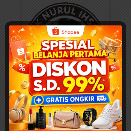
Kak Nurul Ihsan adalah founder, pemilik, admin,
dan kreator ebookanak.com dan elibrary.id yang
sudah berkarya sejak puluhan tahun silam dengan
lebih dari 500 buku anak & pendidikan dengan
berperan sebagai konseptor, penulis, ilustrator,
komikus, dan desainer buku anak yang terus tetap
konsisten dan produktif berkarya sejak 1999
hingga sekarang bersama tim kreatif di CBM Studio
Bandung. Saat ini Kak Nurul Ihsan juga aktif
menjadi inisiator Program Sosial Literasi Gerakan