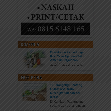
DOAPEDIA
Doa Mohon Perlindungan:
Kuis Seru Tips dan Trik
Aman di Perjalanan
رَبِّ إِنِّي أَعُوذُ بِكَ أَنْ أَسْأَلَكَ...
FABELPEDIA
100 Dongeng Binatang
Dunia: Asal Kata
Minangkabau dan Adu
Kerbau
Di Kerajaan Pagaruyung
sedang ada pertandingan...