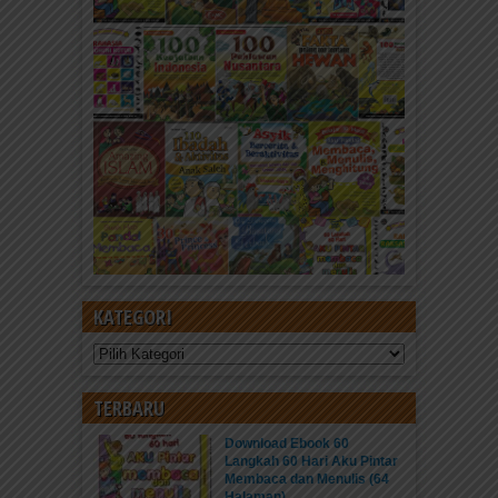
KATEGORI
Kategori
TERBARU
Download Ebook 60
Langkah 60 Hari Aku Pintar
Membaca dan Menulis (64
Halaman)