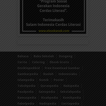
Bahasa
Buku Sekolah
Dongeng
Cerita
Coloring
Ebook Gratis
Ensiklopedikid
Free Download Gambar
Gambarpedia
Ibadah
Indonesiaku
Islampedia
Komik
Poster
Tokohpedia
Quranpedia
Nabipedia
Paudpedia
Sainspedia
Sekolahpedia
Kamuspedia
Kisahpedia
Komikpedia
Fabelpedia
Hadispedia
Ceritapedia