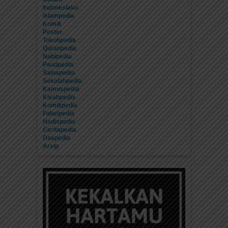
Indonesiaku
Islampedia
Komik
Poster
Tokohpedia
Quranpedia
Nabipedia
Paudpedia
Sainspedia
Sekolahpedia
Kamuspedia
Kisahpedia
Komikpedia
Fabelpedia
Hadispedia
Ceritapedia
Doapedia
Arsip