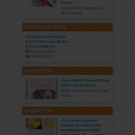
Makna
Ulasan Buku Gambar Lucu
Mika: Belajar...
DOWNLOAD EBOOK
Ulasan Buku Sakuntala:
Kisah Cinta Legenda dari
Epos Mahabarata
TOKO RESMI &
TERPERCAYA
...
HADISPEDIA
Kisah Hadits Pilihan Pedang
Allah Yang Terhunus
Pesan Moral Kita tidak cukup
hanya...
SAINSPEDIA
25 Soal dan Jawaban
tentang Siti Aminah (Ibu
Nabi Muhammad SAW)