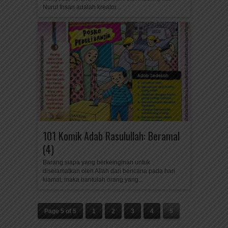
Nurul Ihsan adalah kreator...
101 Komik Adab Rasulullah: Beramal
(4)
Barang siapa yang berkeinginan untuk
diselamatkan oleh Allah dari bencana pada hari
kiamat, maka bantulah orang yang...
Page 5 of 5
1
2
3
4
5