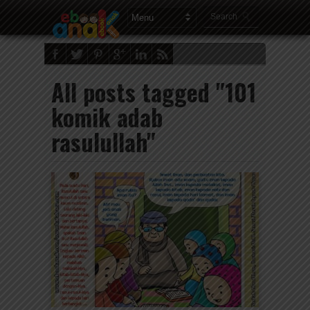
All posts tagged "101
komik adab
rasulullah"