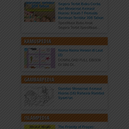
Segera Terbit Buku Cerita
dan Mewarnai Asmaul
Husna: Kisah 7 Pemuda
Beriman Tertidur 309 Tahun
Spesifikasi Buku Anak
Segera Terbit Spesifikasi...
KAMUSPEDIA
Nama-Nama Hewan di Laut
(2)
DOWNLOAD FULL EBOOK
DI SINI DI...
GAMBARPEDIA
Gambar Mewarnai Asmaul
Husna (16) Rahasia Rambut
Syam’un
ISLAMPEDIA
The Priority of Prayer: