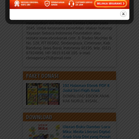
Indonesia Berbudi: Berbagi Buku Anak Digital Free
Online di www.ebookanak.com. Sebuah gerakan
sosial literasi di bawah Yayasan Sebaca Indonesia
Foundation yang didirikan dan diketuainya untuk
mewujudkan visi Indonesia Cerdas Literasi pada
2045. Untuk kerjasama penerbitan silakan hubungi
Yayasan Sebaca Indonesia Foundation atau
redaksi www.ebookanak.com: Jl. Raden Mochtar III,
No. 126, RT 003/02, Sindanglaya, Cimenyan, Kab.
Bandung Jawa Barat, Indonesia 40195, telp. (022)
87824898, HP. 0815 6148 165. e-mail:
cbmagency25@gmail.com
PAKET DONASI
192 Halaman Ebook PDF 8
Judul Seri Fiqih Anak
DOWNLOAD EBOOK ANAK
KAK NURUL IHSAN...
DOWNLOAD
Ulasan Buku Gambar Lucu
Mika: Media Literasi Digital
Anak Usia Dini yang Penuh