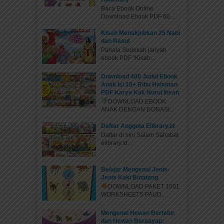
Baca Ebook Online
Download Ebook PDF 60...
Kisah Menakjubkan 25 Nabi
dan Rasul
Pahala Sedekah jariyah
ebook PDF “Kisah...
Download 400 Judul Ebook
Anak Isi 10+ Ribu Halaman
PDF Karya Kak Nurul Ihsan
DOWNLOAD EBOOK
ANAK DENGAN DONASI...
Daftar Anggota Elibrary.id
Daftar di sini Salam Sahabat
elibrary.id...
Belajar Mengenal Jenis-
Jenis Kaki Binatang
DOWNLOAD PAKET 1001
WORKSHEETS PAUD...
Mengenal Hewan Bertelur
dan Hewan Bersayap: