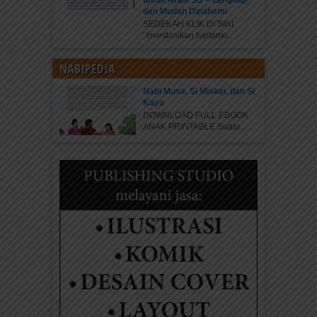
untuk Anak SD – Lengkap
dan Mudah Dipahami
SEDEKAH KLIK DI SINI
“Investasikan hartamu...
NABIPEDIA
Nabi Musa, Si Miskin, dan Si
Kaya
DOWNLOAD FULL EBOOK
ANAK PRINTABLE Suatu...