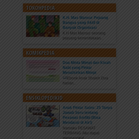
TOKOHPEDIA
K.H. Mas Mansur Pejuang
Bangsa yang Aktif di
Banyak Organisasi
K.H Mas Mansur seorang
pejuang kemerdekaan...
KOMIKPEDIA
Doa Minta Mimpi dan Kisah
Nabi yang Pintar
Menafsirkan Mimpi
Ebook Anak Shaleh Doa
harian...
ENSIKLOPEDIKID
Anak Pintar Sains: 25 Tanya
Jawab Seru tentang
Pesawat Amfibi (Bisa
Mendarat di Air!)
Namaku PESAWAT
TERBANG. Aku dapat
mengangkut...