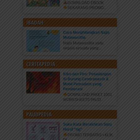
DOWNLOAD EBOOK
SEKARANG
PROMO...
IBADAH
Cara Menghilangkan Najis
Mutawasitha
Najis Mutawasitha yaitu
segala sesuatu yang...
CERITAPEDIA
Kiko dan Firo: Petualangan
Si Burung Cendrawasih &
Mobil Pemadam yang
Pemberani
DOWNLOAD PAKET 1001
WORKSHEETS PAUD...
PAUDPEDIA
Suku Kata Berakhiran Satu
Huruf “ng”
PROMO TERBATAS • KLIK