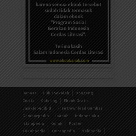
Bahasa
Buku Sekolah
Dongeng
Cerita
Coloring
Ebook Gratis
Ensiklopedikid
Free Download Gambar
Gambarpedia
Ibadah
Indonesiaku
Islampedia
Komik
Poster
Tokohpedia
Quranpedia
Nabipedia