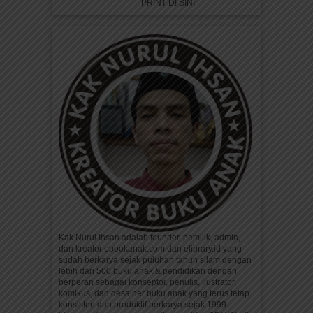
PRINT DI SINI
Kak Nurul Ihsan adalah founder, pemilik, admin,
dan kreator ebookanak.com dan elibrary.id yang
sudah berkarya sejak puluhan tahun silam dengan
lebih dari 500 buku anak & pendidikan dengan
berperan sebagai konseptor, penulis, ilustrator,
komikus, dan desainer buku anak yang terus tetap
konsisten dan produktif berkarya sejak 1999