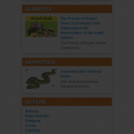
ISLAMPEDIA
The Priority of Prayer:
Direct Commands from
Allah without the
Intermediary of the Angel
Gabriel
The Priority of Prayer: Direct
Commands...
ANIMALPEDIA
Anaconda Ular Terbesar
Dunia
Ular anaconda berburu
mangsa di pohon...
KATEGORI
Bahasa
Buku Sekolah
Dongeng
Cerita
Coloring