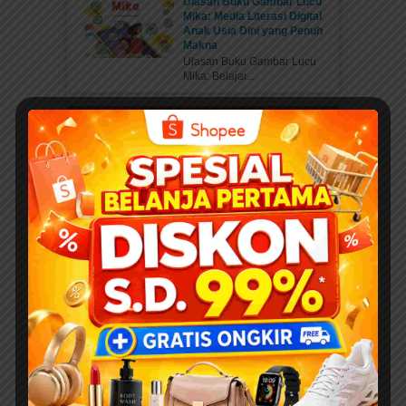
Ulasan Buku Gambar Lucu
Mika: Media Literasi Digital
Anak Usia Dini yang Penuh
Makna
Ulasan Buku Gambar Lucu
Mika: Belajar...
DOWNLOAD EBOOK
Ulasan Buku Sakuntala:
Kisah Cinta Legenda dari
Epos Mahabarata
TOKO RESMI &
TERPERCAYA
...
HADISPEDIA
Kisah Hadits Pilihan Pedang
Allah Yang Terhunus
Pesan Moral Kita tidak cukup
hanya...
SAINSPEDIA
25 Soal dan Jawaban