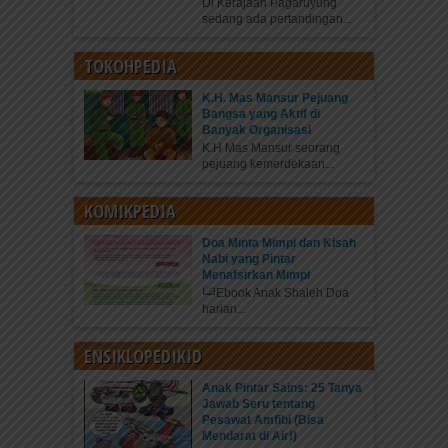
Di Kerajaan Pagaruyung
sedang ada pertandingan...
TOKOHPEDIA
K.H. Mas Mansur Pejuang
Bangsa yang Aktif di
Banyak Organisasi
K.H Mas Mansur seorang
pejuang kemerdekaan...
KOMIKPEDIA
Doa Minta Mimpi dan Kisah
Nabi yang Pintar
Menafsirkan Mimpi
Ebook Anak Shaleh Doa
harian...
ENSIKLOPEDIKID
Anak Pintar Sains: 25 Tanya
Jawab Seru tentang
Pesawat Amfibi (Bisa
Mendarat di Air!)