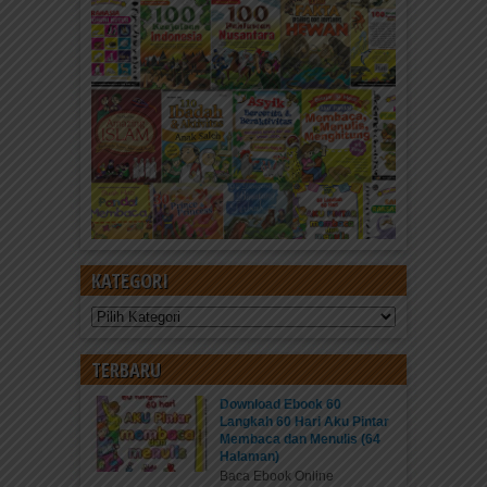
KATEGORI
Kategori
TERBARU
Download Ebook 60
Langkah 60 Hari Aku Pintar
Membaca dan Menulis (64
Halaman)
Baca Ebook Online