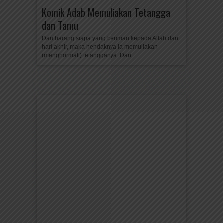
Komik Adab Memuliakan Tetangga
dan Tamu
Dan barang siapa yang beriman kepada Allah dan
hari akhir, maka hendaknya ia memuliakan
(menghormati) tetangganya. Dan...