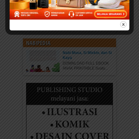
tentang Siti Aminah (Ibu
Nabi Muhammad SAW)
untuk Anak SD – Lengkap
dan Mudah Dipahami
SEDEKAH KLIK DI SINI
“Investasikan hartamu...
NABIPEDIA
Nabi Musa, Si Miskin, dan Si
Kaya
DOWNLOAD FULL EBOOK
ANAK PRINTABLE Suatu...