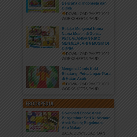
Bencana di Indonesia dan
Dunia
DOWNLOAD PAKET 1001
WORKSHEETS PAUD...
Belajar Mengenal Nama-
Nama Musim di Dunia:
PETUALANGAN KIKO
MENJELAJAHI 6 MUSIM DI
DUNIA
DOWNLOAD PAKET 1001
WORKSHEETS PAUD...
Mengenal Jenis Kaki
Binatang: Petualangan Rara
di Hutan Ajaib
DOWNLOAD PAKET 1001
WORKSHEETS PAUD...
EBOOKPEDIA
Download Ebook Anak
Bergambar: Seri Kebiasaan
Anak Saleh; Bagaimana
Aku Makan
BACA, DOWNLOAD, DAN