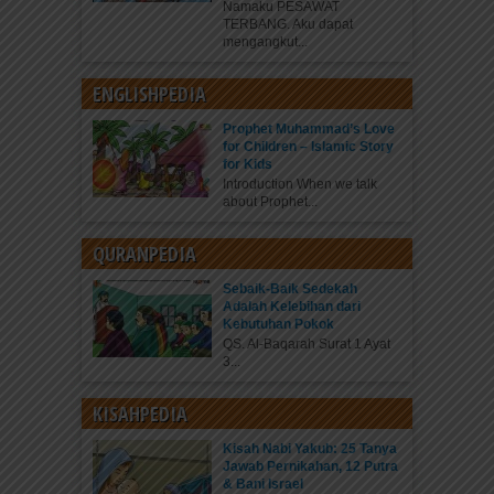
Namaku PESAWAT
TERBANG. Aku dapat
mengangkut...
ENGLISHPEDIA
Prophet Muhammad’s Love
for Children – Islamic Story
for Kids
Introduction When we talk
about Prophet...
QURANPEDIA
Sebaik-Baik Sedekah
Adalah Kelebihan dari
Kebutuhan Pokok
QS. Al-Baqarah Surat 1 Ayat
3...
KISAHPEDIA
Kisah Nabi Yakub: 25 Tanya
Jawab Pernikahan, 12 Putra
& Bani Israel