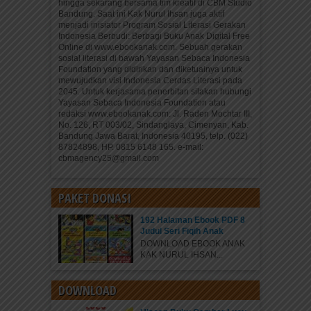
hingga sekarang bersama tim kreatif di CBM Studio
Bandung. Saat ini Kak Nurul Ihsan juga aktif
menjadi inisiator Program Sosial Literasi Gerakan
Indonesia Berbudi: Berbagi Buku Anak Digital Free
Online di www.ebookanak.com. Sebuah gerakan
sosial literasi di bawah Yayasan Sebaca Indonesia
Foundation yang didirikan dan diketuainya untuk
mewujudkan visi Indonesia Cerdas Literasi pada
2045. Untuk kerjasama penerbitan silakan hubungi
Yayasan Sebaca Indonesia Foundation atau
redaksi www.ebookanak.com: Jl. Raden Mochtar III,
No. 126, RT 003/02, Sindanglaya, Cimenyan, Kab.
Bandung Jawa Barat, Indonesia 40195, telp. (022)
87824898, HP. 0815 6148 165. e-mail:
cbmagency25@gmail.com
PAKET DONASI
192 Halaman Ebook PDF 8
Judul Seri Fiqih Anak
DOWNLOAD EBOOK ANAK
KAK NURUL IHSAN...
DOWNLOAD