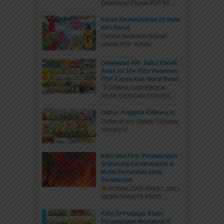
Download Ebook PDF 60...
Kisah Menakjubkan 25 Nabi
dan Rasul
Pahala Sedekah jariyah
ebook PDF “Kisah...
Download 400 Judul Ebook
Anak Isi 10+ Ribu Halaman
PDF Karya Kak Nurul Ihsan
DOWNLOAD EBOOK
ANAK DENGAN DONASI...
Daftar Anggota Elibrary.id
Daftar di sini Salam Sahabat
elibrary.id...
Kiko dan Firo: Petualangan
Si Burung Cendrawasih &
Mobil Pemadam yang
Pemberani
DOWNLOAD PAKET 1001
WORKSHEETS PAUD...
Kiko Si Penjaga Alam:
Petualangan Mengenal 6