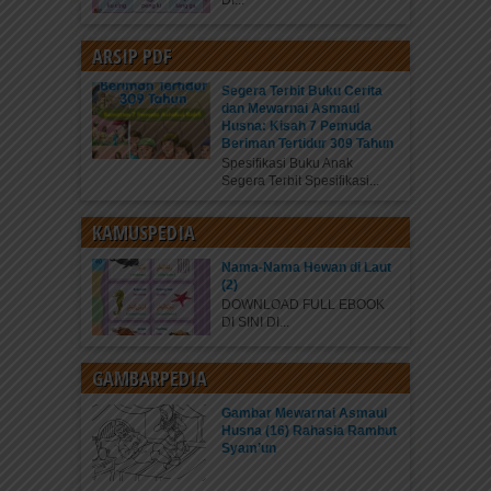
DI...
ARSIP PDF
Segera Terbit Buku Cerita
dan Mewarnai Asmaul
Husna: Kisah 7 Pemuda
Beriman Tertidur 309 Tahun
Spesifikasi Buku Anak
Segera Terbit Spesifikasi...
KAMUSPEDIA
Nama-Nama Hewan di Laut
(2)
DOWNLOAD FULL EBOOK
DI SINI DI...
GAMBARPEDIA
Gambar Mewarnai Asmaul
Husna (16) Rahasia Rambut
Syam’un