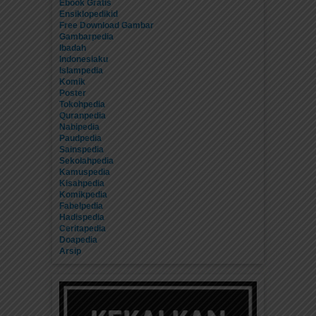
Ebook Gratis
Ensiklopedikid
Free Download Gambar
Gambarpedia
Ibadah
Indonesiaku
Islampedia
Komik
Poster
Tokohpedia
Quranpedia
Nabipedia
Paudpedia
Sainspedia
Sekolahpedia
Kamuspedia
Kisahpedia
Komikpedia
Fabelpedia
Hadispedia
Ceritapedia
Doapedia
Arsip