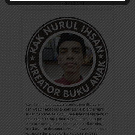
PRINT DI SINI
Kak Nurul Ihsan adalah founder, pemilik, admin,
dan kreator ebookanak.com dan elibrary.id yang
sudah berkarya sejak puluhan tahun silam dengan
lebih dari 500 buku anak & pendidikan dengan
berperan sebagai konseptor, penulis, ilustrator,
komikus, dan desainer buku anak yang terus tetap
konsisten dan produktif berkarya sejak 1999