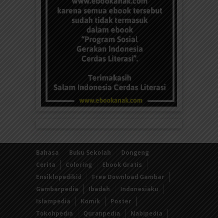
Bahasa
Buku Sekolah
Dongeng
Cerita
Coloring
Ebook Gratis
Ensiklopedikid
Free Download Gambar
Gambarpedia
Ibadah
Indonesiaku
Islampedia
Komik
Poster
Tokohpedia
Quranpedia
Nabipedia