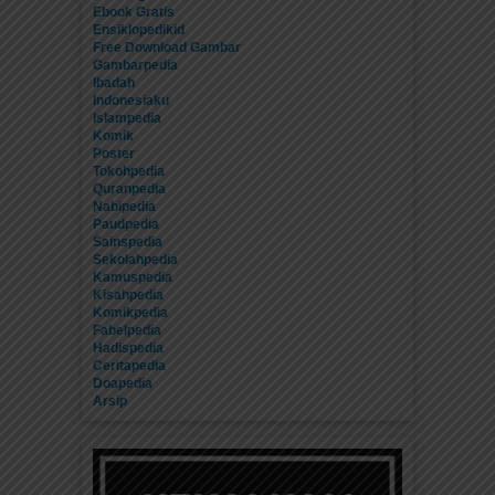
Ebook Gratis
Ensiklopedikid
Free Download Gambar
Gambarpedia
Ibadah
Indonesiaku
Islampedia
Komik
Poster
Tokohpedia
Quranpedia
Nabipedia
Paudpedia
Sainspedia
Sekolahpedia
Kamuspedia
Kisahpedia
Komikpedia
Fabelpedia
Hadispedia
Ceritapedia
Doapedia
Arsip