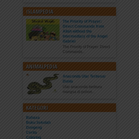
ISLAMPEDIA
The Priority of Prayer:
Direct Commands from
Allah without the
Intermediary of the Angel
Gabriel
The Priority of Prayer: Direct
Commands...
ANIMALPEDIA
Anaconda Ular Terbesar
Dunia
Ular anaconda berburu
mangsa di pohon...
KATEGORI
Bahasa
Buku Sekolah
Dongeng
Cerita
Coloring