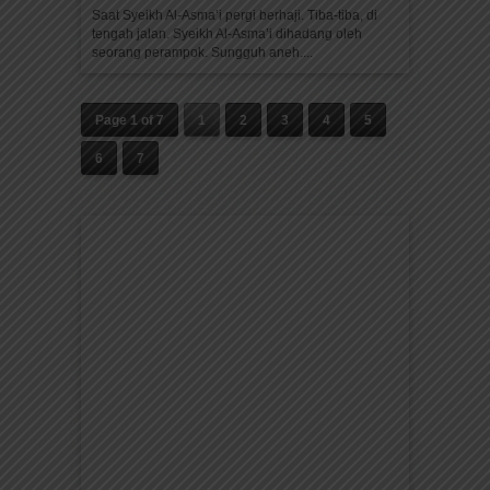
Saat Syeikh Al-Asma’i pergi berhaji. Tiba-tiba, di
tengah jalan. Syeikh Al-Asma’i dihadang oleh
seorang perampok. Sungguh aneh....
Page 1 of 7
1
2
3
4
5
6
7