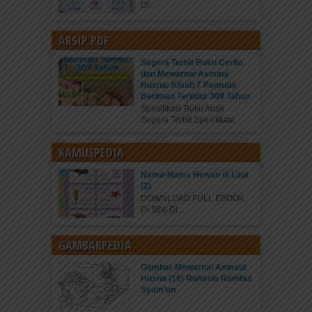
DI...
ARSIP PDF
Segera Terbit Buku Cerita
dan Mewarnai Asmaul
Husna: Kisah 7 Pemuda
Beriman Tertidur 309 Tahun
Spesifikasi Buku Anak
Segera Terbit Spesifikasi...
KAMUSPEDIA
Nama-Nama Hewan di Laut
(2)
DOWNLOAD FULL EBOOK
DI SINI DI...
GAMBARPEDIA
Gambar Mewarnai Asmaul
Husna (16) Rahasia Rambut
Syam’un