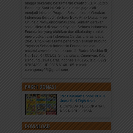
hingga sekarang bersama tim kreatif di CBM Studio
Bandung. Saat ini Kak Nurul Ihsan juga aktif
menjadi inisiator Program Sosial Literasi Gerakan
Indonesia Berbudi: Berbagi Buku Anak Digital Free
Online di www.ebookanak.com. Sebuah gerakan
sosial literasi di bawah Yayasan Sebaca Indonesia
Foundation yang didirikan dan diketuainya untuk
mewujudkan visi Indonesia Cerdas Literasi pada
2045. Untuk kerjasama penerbitan silakan hubungi
Yayasan Sebaca Indonesia Foundation atau
redaksi www.ebookanak.com: Jl. Raden Mochtar III,
No. 126, RT 003/02, Sindanglaya, Cimenyan, Kab.
Bandung Jawa Barat, Indonesia 40195, telp. (022)
87824898, HP. 0815 6148 165. e-mail:
cbmagency25@gmail.com
PAKET DONASI
192 Halaman Ebook PDF 8
Judul Seri Fiqih Anak
DOWNLOAD EBOOK ANAK
KAK NURUL IHSAN...
DOWNLOAD