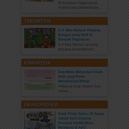
Di Kerajaan Pagaruyung
sedang ada pertandingan...
TOKOHPEDIA
K.H. Mas Mansur Pejuang
Bangsa yang Aktif di
Banyak Organisasi
K.H Mas Mansur seorang
pejuang kemerdekaan...
KOMIKPEDIA
Doa Minta Mimpi dan Kisah
Nabi yang Pintar
Menafsirkan Mimpi
Ebook Anak Shaleh Doa
harian...
ENSIKLOPEDIKID
Anak Pintar Sains: 25 Tanya
Jawab Seru tentang
Pesawat Amfibi (Bisa
Mendarat di Air!)