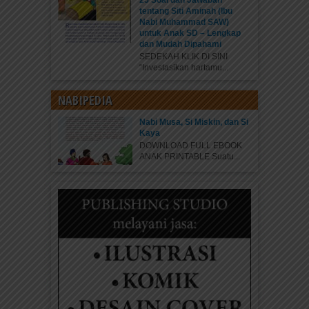
25 Soal dan Jawaban
tentang Siti Aminah (Ibu
Nabi Muhammad SAW)
untuk Anak SD – Lengkap
dan Mudah Dipahami
SEDEKAH KLIK DI SINI
“Investasikan hartamu...
NABIPEDIA
Nabi Musa, Si Miskin, dan Si
Kaya
DOWNLOAD FULL EBOOK
ANAK PRINTABLE Suatu...