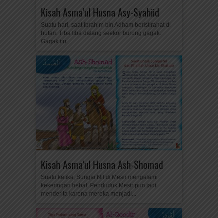
Kisah Asma’ul Husna Asy-Syahiid
Suatu hari, saat Ibrahim bin Adham beristirahat di
hutan. Tiba tiba datang seekor burung gagak.
Gagak itu...
Kisah Asma’ul Husna Ash-Shomad
Suatu ketika, Sungai Nil di Mesir mengalami
kekeringan hebat. Penduduk Mesir pun jadi
menderita karena mereka menjadi...