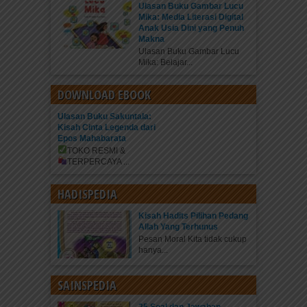
Ulasan Buku Gambar Lucu
Mika: Media Literasi Digital
Anak Usia Dini yang Penuh
Makna
Ulasan Buku Gambar Lucu
Mika: Belajar...
DOWNLOAD EBOOK
Ulasan Buku Sakuntala:
Kisah Cinta Legenda dari
Epos Mahabarata
TOKO RESMI &
TERPERCAYA
...
HADISPEDIA
Kisah Hadits Pilihan Pedang
Allah Yang Terhunus
Pesan Moral Kita tidak cukup
hanya...
SAINSPEDIA