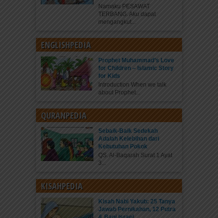
Namaku PESAWAT
TERBANG. Aku dapat
mengangkut...
ENGLISHPEDIA
Prophet Muhammad’s Love
for Children – Islamic Story
for Kids
Introduction When we talk
about Prophet...
QURANPEDIA
Sebaik-Baik Sedekah
Adalah Kelebihan dari
Kebutuhan Pokok
QS. Al-Baqarah Surat 1 Ayat
3...
KISAHPEDIA
Kisah Nabi Yakub: 25 Tanya
Jawab Pernikahan, 12 Putra
& Bani Israel