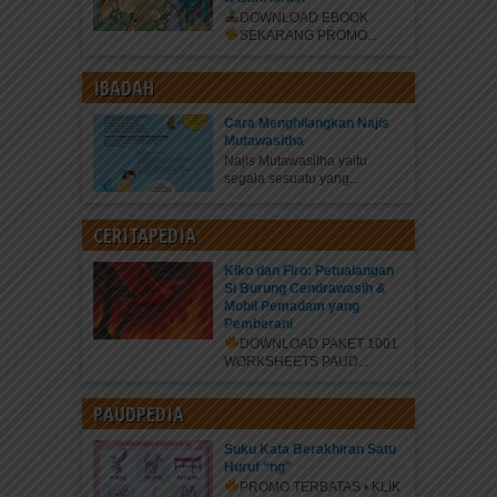
DOWNLOAD EBOOK
SEKARANG
PROMO...
IBADAH
Cara Menghilangkan Najis
Mutawasitha
Najis Mutawasitha yaitu
segala sesuatu yang...
CERITAPEDIA
Kiko dan Firo: Petualangan
Si Burung Cendrawasih &
Mobil Pemadam yang
Pemberani
DOWNLOAD PAKET 1001
WORKSHEETS PAUD...
PAUDPEDIA
Suku Kata Berakhiran Satu
Huruf “ng”
PROMO TERBATAS • KLIK