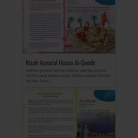
Kisah Asma’ul Husna Al-Qoodir
Setelah perang Yarmuk selesai, ada tiga prajurit
muslim yang terluka parah. Mereka adalah Ikrimah
bin Abu Jahal,...