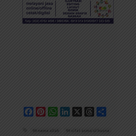
Facebook
Pinterest
WhatsApp
LinkedIn
X
Threads
Share
99 nama allah
99 sifat asma'ul husna