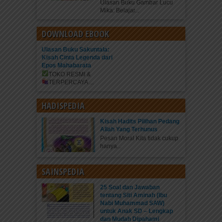
Ulasan Buku Gambar Lucu
Mika: Belajar...
DOWNLOAD EBOOK
Ulasan Buku Sakuntala:
Kisah Cinta Legenda dari
Epos Mahabarata
TOKO RESMI &
TERPERCAYA
...
HADISPEDIA
Kisah Hadits Pilihan Pedang
Allah Yang Terhunus
Pesan Moral Kita tidak cukup
hanya...
SAINSPEDIA
25 Soal dan Jawaban
tentang Siti Aminah (Ibu
Nabi Muhammad SAW)
untuk Anak SD – Lengkap
dan Mudah Dipahami