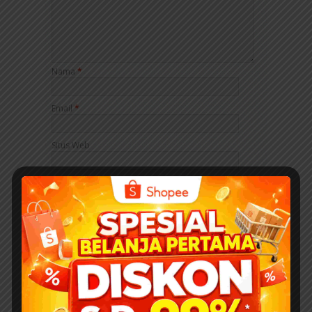
Nama
*
Email
*
Situs Web
Simpan nama, email, dan situs web saya pada
peramban ini untuk komentar saya berikutnya.
ABOUT EBOOKANAK
Ebookanak.com merupakan media