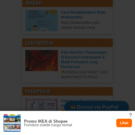
IBADAH
Cara Menghilangkan Najis
Mutawasitha
Najis Mutawasitha yaitu
segala sesuatu yang...
CERITAPEDIA
Kiko dan Firo: Petualangan
Si Burung Cendrawasih &
Mobil Pemadam yang
Pemberani
DOWNLOAD PAKET 1001
WORKSHEETS PAUD...
PAUDPEDIA
Suku Kata Berakhiran Satu
Huruf “ng”
Donasi via PayPal
PROMO TERBATAS • KLIK
?
DI...
Promo IKEA di Shopee
Dukung via Kitabisa
Lihat
Furniture estetik harga hemat
ARSIP PDF