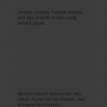
Setelah perang Yarmuk selesai,
ada tiga prajurit muslim yang
terluka parah.
Mereka adalah Ikrimah bin Abu
Jahal, Ayyas bin Abi Raihan, dan
Al-Harits bin Hisyam.