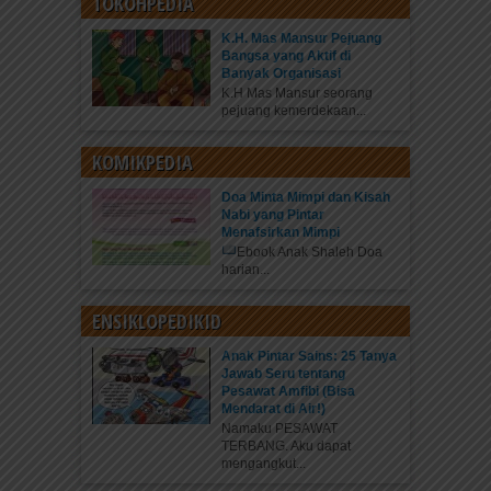
TOKOHPEDIA
K.H. Mas Mansur Pejuang
Bangsa yang Aktif di
Banyak Organisasi
K.H Mas Mansur seorang
pejuang kemerdekaan...
KOMIKPEDIA
Doa Minta Mimpi dan Kisah
Nabi yang Pintar
Menafsirkan Mimpi
Ebook Anak Shaleh Doa
harian...
ENSIKLOPEDIKID
Anak Pintar Sains: 25 Tanya
Jawab Seru tentang
Pesawat Amfibi (Bisa
Mendarat di Air!)
Namaku PESAWAT
TERBANG. Aku dapat
mengangkut...