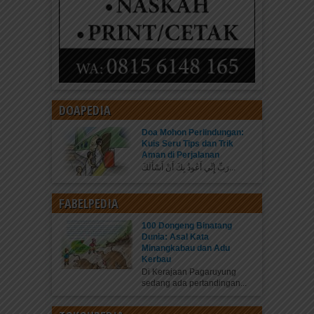
DOAPEDIA
Doa Mohon Perlindungan:
Kuis Seru Tips dan Trik
Aman di Perjalanan
رَبِّ إِنِّي أَعُوذُ بِكَ أَنْ أَسْأَلَكَ...
FABELPEDIA
100 Dongeng Binatang
Dunia: Asal Kata
Minangkabau dan Adu
Kerbau
Di Kerajaan Pagaruyung
sedang ada pertandingan...