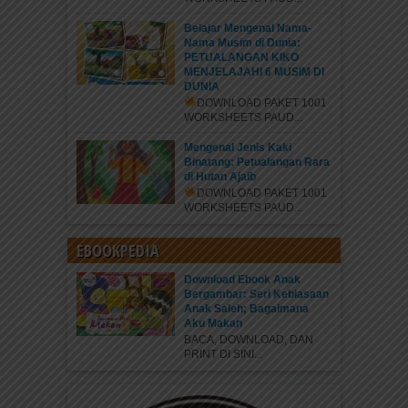
Belajar Mengenal Nama-
Nama Musim di Dunia:
PETUALANGAN KIKO
MENJELAJAHI 6 MUSIM DI
DUNIA
DOWNLOAD PAKET 1001
WORKSHEETS PAUD...
Mengenal Jenis Kaki
Binatang: Petualangan Rara
di Hutan Ajaib
DOWNLOAD PAKET 1001
WORKSHEETS PAUD...
EBOOKPEDIA
Download Ebook Anak
Bergambar: Seri Kebiasaan
Anak Saleh; Bagaimana
Aku Makan
BACA, DOWNLOAD, DAN
PRINT DI SINI...