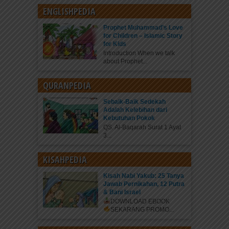
ENGLISHPEDIA
Prophet Muhammad’s Love
for Children – Islamic Story
for Kids
Introduction When we talk
about Prophet...
QURANPEDIA
Sebaik-Baik Sedekah
Adalah Kelebihan dari
Kebutuhan Pokok
QS. Al-Baqarah Surat 1 Ayat
3...
KISAHPEDIA
Kisah Nabi Yakub: 25 Tanya
Jawab Pernikahan, 12 Putra
& Bani Israel
DOWNLOAD EBOOK
SEKARANG
PROMO...