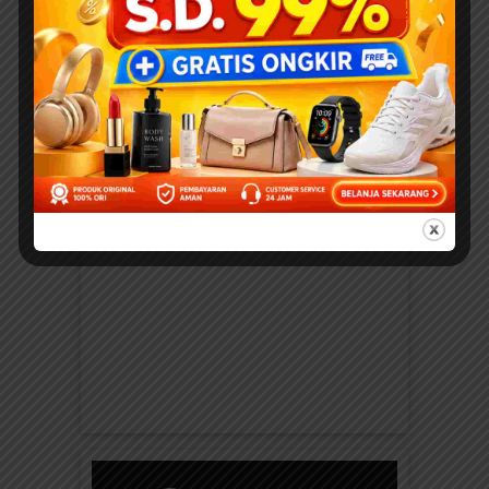
publikasi ebook anak legal dan
orisinal karya Kak Nurul Ihsan dan tim
yang dapat diakses free online dan
didownload dengan donasi untuk memajukan
Gerakan Indonesia Cerdas Literasi di
ebookanak.com dan elibrary.id.