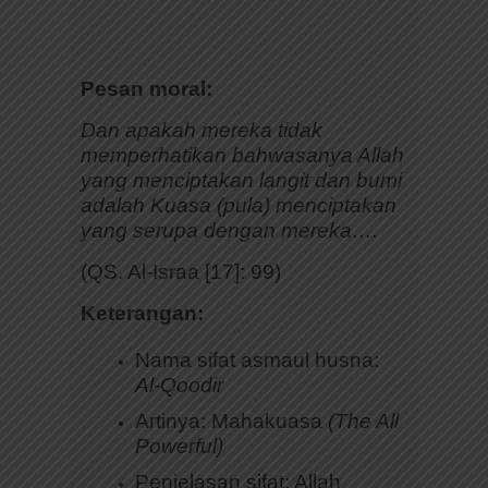
Pesan moral:
Dan apakah mereka tidak
memperhatikan bahwasanya Allah
yang menciptakan langit dan bumi
adalah Kuasa (pula) menciptakan
yang serupa dengan mereka….
(QS. Al-Israa [17]: 99)
Keterangan:
Nama sifat asmaul husna:
Al-Qoodir
Artinya: Mahakuasa
(The All
Powerful)
Penjelasan sifat: Allah