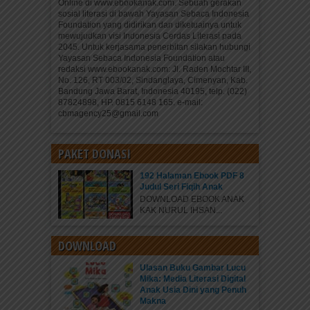
Online di www.ebookanak.com. Sebuah gerakan
sosial literasi di bawah Yayasan Sebaca Indonesia
Foundation yang didirikan dan diketuainya untuk
mewujudkan visi Indonesia Cerdas Literasi pada
2045. Untuk kerjasama penerbitan silakan hubungi
Yayasan Sebaca Indonesia Foundation atau
redaksi www.ebookanak.com: Jl. Raden Mochtar III,
No. 126, RT 003/02, Sindanglaya, Cimenyan, Kab.
Bandung Jawa Barat, Indonesia 40195, telp. (022)
87824898, HP. 0815 6148 165. e-mail:
cbmagency25@gmail.com
PAKET DONASI
192 Halaman Ebook PDF 8
Judul Seri Fiqih Anak
DOWNLOAD EBOOK ANAK
KAK NURUL IHSAN...
DOWNLOAD
Ulasan Buku Gambar Lucu
Mika: Media Literasi Digital
Anak Usia Dini yang Penuh
Makna