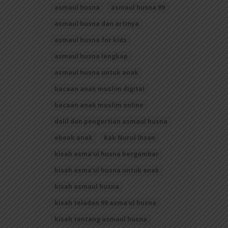
asmaul husna
asmaul husna 99
asmaul husna dan artinya
asmaul husna for kids
asmaul husna lengkap
asmaul husna untuk anak
bacaan anak muslim digital
bacaan anak muslim online
dalil dan pengertian asmaul husna
ebook anak
Kak Nurul Ihsan
kisah asma'ul husna bergambar
kisah asma'ul husna untuk anak
kisah asmaul husna
kisah teladan 99 asma'ul husna
kisah tentang asmaul husna