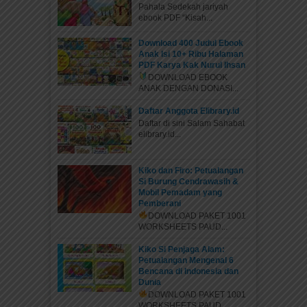
Pahala Sedekah jariyah
ebook PDF “Kisah...
Download 400 Judul Ebook
Anak Isi 10+ Ribu Halaman
PDF Karya Kak Nurul Ihsan
DOWNLOAD EBOOK
ANAK DENGAN DONASI...
Daftar Anggota Elibrary.id
Daftar di sini Salam Sahabat
elibrary.id...
Kiko dan Firo: Petualangan
Si Burung Cendrawasih &
Mobil Pemadam yang
Pemberani
DOWNLOAD PAKET 1001
WORKSHEETS PAUD...
Kiko Si Penjaga Alam:
Petualangan Mengenal 6
Bencana di Indonesia dan
Dunia
DOWNLOAD PAKET 1001
WORKSHEETS PAUD...