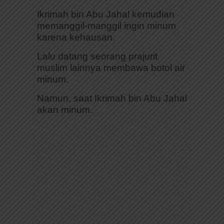
Ikrimah bin Abu Jahal kemudian
memanggil-manggil ingin minum
karena kehausan.
Lalu datang seorang prajurit
muslim lainnya membawa botol air
minum.
Namun, saat Ikrimah bin Abu Jahal
akan minum.