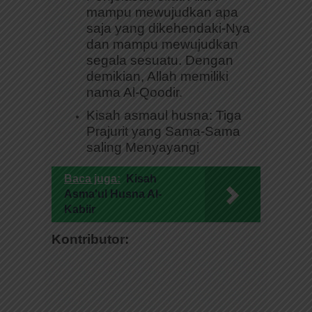
mampu mewujudkan apa
saja yang dikehendaki-Nya
dan mampu mewujudkan
segala sesuatu. Dengan
demikian, Allah memiliki
nama Al-Qoodir.
Kisah asmaul husna: Tiga
Prajurit yang Sama-Sama
saling Menyayangi
Baca juga:
Kisah
Asma'ul Husna Al-
Kabiir
Kontributor: