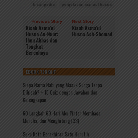
kisahpedia
penjelasan asmaul husna
← Previous Story
Next Story →
Kisah Asma’ul
Kisah Asma’ul
Husna An-Nuur:
Husna Ash-Shomad
Ibnu Abbas dan
Tongkat
Bercahaya
EBOOK TERKAIT
Siapa Nama Nabi yang Masuk Surga Tanpa
Dihisab? + 15 Quiz dengan Jawaban dan
Kelengkapan
60 Langkah 60 Hari Aku Pintar Membaca,
Menulis, dan Menghitung (33)
Suku Kata Berakhiran Satu Huruf h