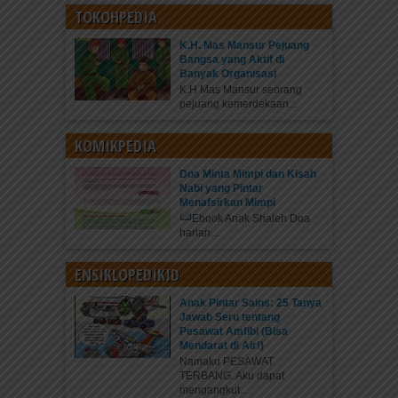
TOKOHPEDIA
K.H. Mas Mansur Pejuang
Bangsa yang Aktif di
Banyak Organisasi
K.H Mas Mansur seorang
pejuang kemerdekaan...
KOMIKPEDIA
Doa Minta Mimpi dan Kisah
Nabi yang Pintar
Menafsirkan Mimpi
Ebook Anak Shaleh Doa
harian...
ENSIKLOPEDIKID
Anak Pintar Sains: 25 Tanya
Jawab Seru tentang
Pesawat Amfibi (Bisa
Mendarat di Air!)
Namaku PESAWAT
TERBANG. Aku dapat
mengangkut...