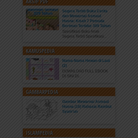
ARSIP PDF
Segera Terbit Buku Cerita
dan Mewarnai Asmaul
Husna: Kisah 7 Pemuda
Beriman Tertidur 309 Tahun
Spesifikasi Buku Anak
Segera Terbit Spesifikasi...
KAMUSPEDIA
Nama-Nama Hewan di Laut
(2)
DOWNLOAD FULL EBOOK
DI SINI DI...
GAMBARPEDIA
Gambar Mewarnai Asmaul
Husna (16) Rahasia Rambut
Syam’un
ISLAMPEDIA