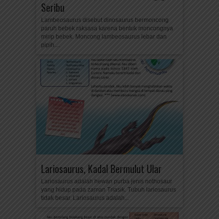
Seribu
Lambeosaurus disebut dinosaurus bermoncong
paruh bebek raksasa karena bentuk moncongnya
mirip bebek. Moncong lambeosaurus lebar dan
pipih....
Lariosaurus, Kadal Bermulut Ular
Lariosaurus adalah hewan purba jenis nothosaur
yang hidup pada zaman Triasik. Tubuh lariosaurus
tidak besar. Lariosaurus adalah...