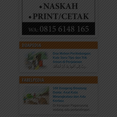
DOAPEDIA
Doa Mohon Perlindungan:
Kuis Seru Tips dan Trik
Aman di Perjalanan
رَبِّ إِنِّي أَعُوذُ بِكَ أَنْ أَسْأَلَكَ...
FABELPEDIA
100 Dongeng Binatang
Dunia: Asal Kata
Minangkabau dan Adu
Kerbau
Di Kerajaan Pagaruyung
sedang ada pertandingan...