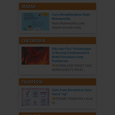
IBADAH
Cara Menghilangkan Najis
Mutawasitha
Najis Mutawasitha yaitu
segala sesuatu yang...
CERITAPEDIA
Kiko dan Firo: Petualangan
Si Burung Cendrawasih &
Mobil Pemadam yang
Pemberani
DOWNLOAD PAKET 1001
WORKSHEETS PAUD...
PAUDPEDIA
Suku Kata Berakhiran Satu
Huruf “ng”
PROMO TERBATAS • KLIK
DI...