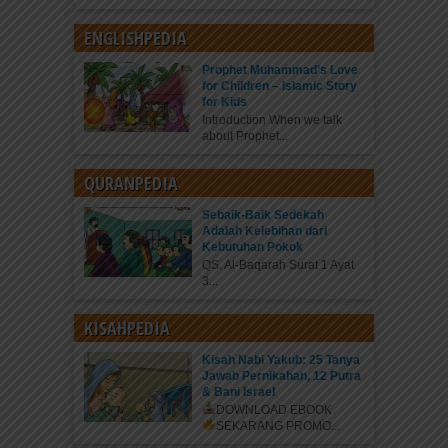
ENGLISHPEDIA
Prophet Muhammad’s Love
for Children – Islamic Story
for Kids
Introduction When we talk
about Prophet...
QURANPEDIA
Sebaik-Baik Sedekah
Adalah Kelebihan dari
Kebutuhan Pokok
QS. Al-Baqarah Surat 1 Ayat
3...
KISAHPEDIA
Kisah Nabi Yakub: 25 Tanya
Jawab Pernikahan, 12 Putra
& Bani Israel
DOWNLOAD EBOOK
SEKARANG
PROMO...