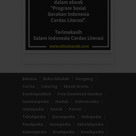
Bahasa
Buku Sekolah
Dongeng
Cerita
Coloring
Ebook Gratis
Ensiklopedikid
Free Download Gambar
Gambarpedia
Ibadah
Indonesiaku
Islampedia
Komik
Poster
Tokohpedia
Quranpedia
Nabipedia
Paudpedia
Sainspedia
Sekolahpedia
Kamuspedia
Kisahpedia
Komikpedia