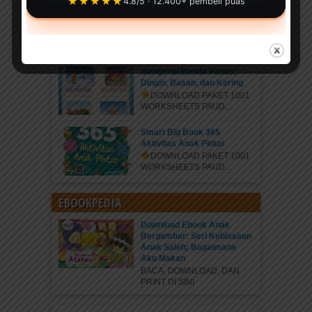
★★★★★
4.8/5 · 12.400+ pembeli puas
Belajar Mengenal Nama-
Nama Rasa
DOWNLOAD PAKET 1001
WORKSHEETS PAUD...
Mengenal Benda Panas,
Dingin, Basah, dan Kering
DOWNLOAD PAKET 1001
WORKSHEETS PAUD...
Smart Big Book 365
Aktivitas Anak Pintar
DOWNLOAD PAKET 1001
WORKSHEETS PAUD...
EBOOKPEDIA
Download Ebook Anak
Bergambar: Seri Kebiasaan
Anak Saleh; Bagaimana
Aku Makan
BACA, DOWNLOAD, DAN
PRINT DI SINI