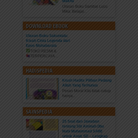
Makna
Ulasan Buku Gambar Lucu
Mika: Belajar...
DOWNLOAD EBOOK
Ulasan Buku Sakuntala:
Kisah Cinta Legenda dari
Epos Mahabarata
TOKO RESMI &
TERPERCAYA
...
HADISPEDIA
Kisah Hadits Pilihan Pedang
Allah Yang Terhunus
Pesan Moral Kita tidak cukup
hanya...
SAINSPEDIA
25 Soal dan Jawaban
tentang Siti Aminah (Ibu
Nabi Muhammad SAW)
untuk Anak SD – Lengkap