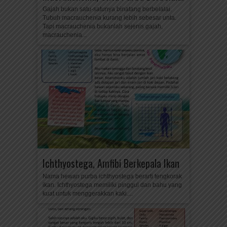
Gajah bukan satu-satunya binatang berbelalai.
Tubuh macrauchenia kurang lebih sebesar unta.
Tapi macrauchenia bukanlah sejenis gajah,
macrauchenia...
Ichthyostega, Amfibi Berkepala Ikan
Nama hewan purba ichthyostega berarti tengkorak
ikan. Ichthyostega memiliki pinggul dan bahu yang
kuat untuk menggerakkan kaki....