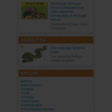
The Priority of Prayer:
Direct Commands from
Allah without the
Intermediary of the Angel
Gabriel
The Priority of Prayer: Direct
Commands...
ANIMALPEDIA
Anaconda Ular Terbesar
Dunia
Ular anaconda berburu
mangsa di pohon...
KATEGORI
Bahasa
Buku Sekolah
Dongeng
Cerita
Coloring
Ebook Gratis
Ensiklopedikid
Free Download Gambar