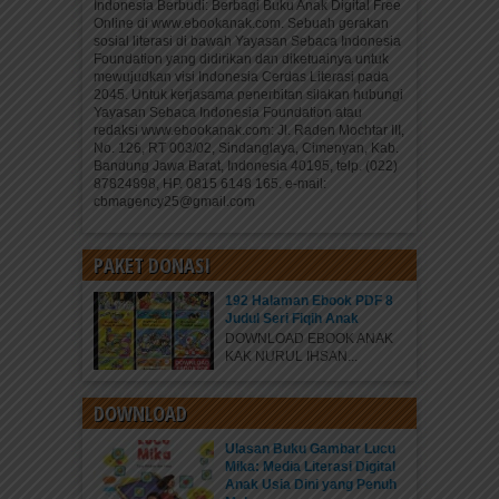
Indonesia Berbudi: Berbagi Buku Anak Digital Free
Online di www.ebookanak.com. Sebuah gerakan
sosial literasi di bawah Yayasan Sebaca Indonesia
Foundation yang didirikan dan diketuainya untuk
mewujudkan visi Indonesia Cerdas Literasi pada
2045. Untuk kerjasama penerbitan silakan hubungi
Yayasan Sebaca Indonesia Foundation atau
redaksi www.ebookanak.com: Jl. Raden Mochtar III,
No. 126, RT 003/02, Sindanglaya, Cimenyan, Kab.
Bandung Jawa Barat, Indonesia 40195, telp. (022)
87824898, HP. 0815 6148 165. e-mail:
cbmagency25@gmail.com
PAKET DONASI
192 Halaman Ebook PDF 8
Judul Seri Fiqih Anak
DOWNLOAD EBOOK ANAK
KAK NURUL IHSAN...
DOWNLOAD
Ulasan Buku Gambar Lucu
Mika: Media Literasi Digital
Anak Usia Dini yang Penuh