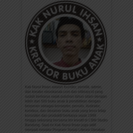
Kak Nurul Ihsan adalah founder, pemilik, admin,
dan kreator ebookanak.com dan elibrary.id yang
sudah berkarya sejak puluhan tahun silam dengan
lebih dari 500 buku anak & pendidikan dengan
berperan sebagai konseptor, penulis, ilustrator,
komikus, dan desainer buku anak yang terus tetap
konsisten dan produktif berkarya sejak 1999
hingga sekarang bersama tim kreatif di CBM Studio
Bandung. Saat ini Kak Nurul Ihsan juga aktif
menjadi inisiator Program Sosial Literasi Gerakan