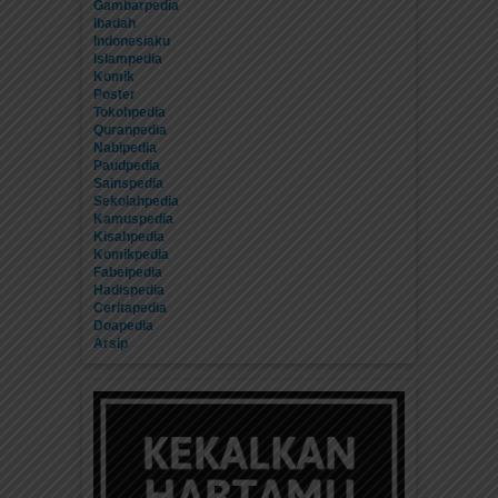
Gambarpedia
Ibadah
Indonesiaku
Islampedia
Komik
Poster
Tokohpedia
Quranpedia
Nabipedia
Paudpedia
Sainspedia
Sekolahpedia
Kamuspedia
Kisahpedia
Komikpedia
Fabelpedia
Hadispedia
Ceritapedia
Doapedia
Arsip