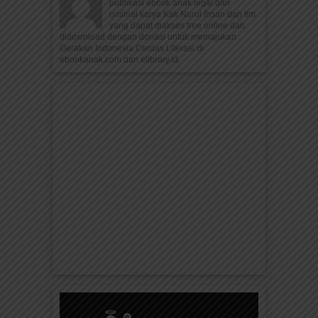
publikasi ebook anak legal dan
orisinal karya Kak Nurul Ihsan dan tim
yang dapat diakses free online dan
didownload dengan donasi untuk memajukan
Gerakan Indonesia Cerdas Literasi di
ebookanak.com dan elibrary.id.