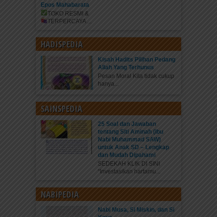
Epos Mahabarata
TOKO RESMI &
TERPERCAYA
...
HADISPEDIA
Kisah Hadits Pilihan Pedang
Allah Yang Terhunus
Pesan Moral Kita tidak cukup
hanya...
SAINSPEDIA
25 Soal dan Jawaban
tentang Siti Aminah (Ibu
Nabi Muhammad SAW)
untuk Anak SD – Lengkap
dan Mudah Dipahami
SEDEKAH KLIK DI SINI
“Investasikan hartamu...
NABIPEDIA
Nabi Musa, Si Miskin, dan Si