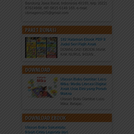
Bandung Jawa Barat, Indonesia 40195, telp. (022)
87824898, HP. 0815 6148 165. e-mail:
cbmagency25@gmail.com
PAKET DONASI
192 Halaman Ebook PDF 8
Judul Seri Fiqih Anak
DOWNLOAD EBOOK ANAK
KAK NURUL IHSAN...
DOWNLOAD
Ulasan Buku Gambar Lucu
Mika: Media Literasi Digital
Anak Usia Dini yang Penuh
Makna
Ulasan Buku Gambar Lucu
Mika: Belajar...
DOWNLOAD EBOOK
Ulasan Buku Sakuntala:
Kisah Cinta Legenda dari