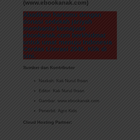
(www.ebookanak.com)
Abadikan hartamu dengan
donasi sedekah jariyah
membantu kemajuan
ebookanak.com berkhidmat
untuk umat menuju Indonesia
Cerdas Literasi 2045. Klik di
sini.
Sumber dan Kontributor
Naskah: Kak Nurul Ihsan
Editor: Kak Nurul Ihsan
Gambar: www.ebookanak.com
Penerbit: Agro Kids
Cloud Hosting Partner: