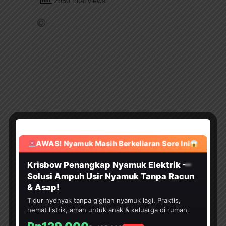
2950 total views
AWAS! Nyamuk Masih Berkeliaran Sore Ini
HEMAT 30%
Krisbow Penangkap Nyamuk Elektrik —
Solusi Ampuh Usir Nyamuk Tanpa Racun
& Asap!
Tidur nyenyak tanpa gigitan nyamuk lagi. Praktis,
hemat listrik, aman untuk anak & keluarga di rumah.