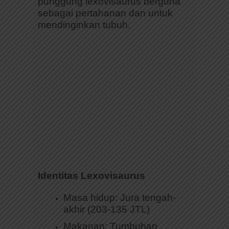
punggung lexovisaurus berguna
sebagai pertahanan dan untuk
mendinginkan tubuh.
Identitas Lexovisaurus
Masa hidup: Jura tengah-
akhir
(203-135 JTL)
Makanan: Tumbuhan