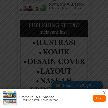
Kaya
DOWNLOAD FULL EBOOK
ANAK PRINTABLE Suatu...
Donasi via PayPal
?
Promo IKEA di Shopee
Dukung via Kitabisa
Lihat
Furniture estetik harga hemat