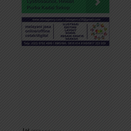
Lystrosaurus, Hewan
Purba Kadal Sekop