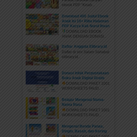
Pahala Sedekah jariyah
ebook PDF “Kisah...
Download 400 Judul Ebook
Anak Isi 10+ Ribu Halaman
PDF Karya Kak Nurul Ihsan
DOWNLOAD EBOOK
ANAK DENGAN DONASI...
Daftar Anggota Elibrary.id
Daftar di sini Salam Sahabat
elibrary.id...
Donasi Infak Perpustakaan
Buku Anak Digital Gratis
DOWNLOAD PAKET 1001
WORKSHEETS PAUD...
Belajar Mengenal Nama-
Nama Rasa
DOWNLOAD PAKET 1001
WORKSHEETS PAUD...
Mengenal Benda Panas,
Dingin, Basah, dan Kering
DOWNLOAD PAKET 1001