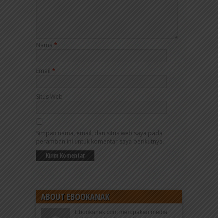
Nama
*
Email
*
Situs Web
Simpan nama, email, dan situs web saya pada
peramban ini untuk komentar saya berikutnya.
ABOUT EBOOKANAK
Ebookanak.com merupakan media