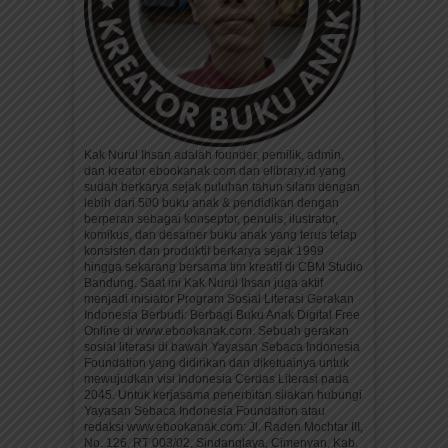
Kak Nurul Ihsan adalah founder, pemilik, admin,
dan kreator ebookanak.com dan elibrary.id yang
sudah berkarya sejak puluhan tahun silam dengan
lebih dari 500 buku anak & pendidikan dengan
berperan sebagai konseptor, penulis, ilustrator,
komikus, dan desainer buku anak yang terus tetap
konsisten dan produktif berkarya sejak 1999
hingga sekarang bersama tim kreatif di CBM Studio
Bandung. Saat ini Kak Nurul Ihsan juga aktif
menjadi inisiator Program Sosial Literasi Gerakan
Indonesia Berbudi: Berbagi Buku Anak Digital Free
Online di www.ebookanak.com. Sebuah gerakan
sosial literasi di bawah Yayasan Sebaca Indonesia
Foundation yang didirikan dan diketuainya untuk
mewujudkan visi Indonesia Cerdas Literasi pada
2045. Untuk kerjasama penerbitan silakan hubungi
Yayasan Sebaca Indonesia Foundation atau
redaksi www.ebookanak.com: Jl. Raden Mochtar III,
No. 126, RT 003/02, Sindanglaya, Cimenyan, Kab.