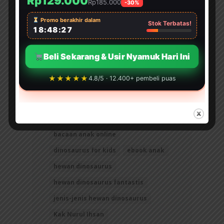
Rp129.000
Rp185.000
-30%
Promo berakhir dalam
Stok Terbatas!
18:48:25
Beli Sekarang & Usir Nyamuk Hari Ini
★★★★★
4.8/5 · 12.400+ pembeli puas
Facebook
Pinterest
WhatsApp
LinkedIn
X
Threads
Share
animalpedia
bacaan anak digital
bacaan anak online
dinosaurus for kids
ebook anak
hewan dinosaurus
hewan dinosaurus fantastis
jenis-jenis hewan dinosaurus
Kak Nurul Ihsan