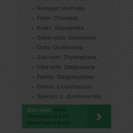
Kerajaan: Animalia
Filum: Chordata
Kelas: Sauropsida
Super ordo: Dinosauria
Ordo: Ornithischia
Sub ordo: Thyreophora
Infra orde: Stegosauria
Family: Stegosauridae
Genus: Lexovisaurus
Species: L. durobrivensis
Baca juga:
Inilah
Penyebab Air Laut
Bisa Pasang Surut