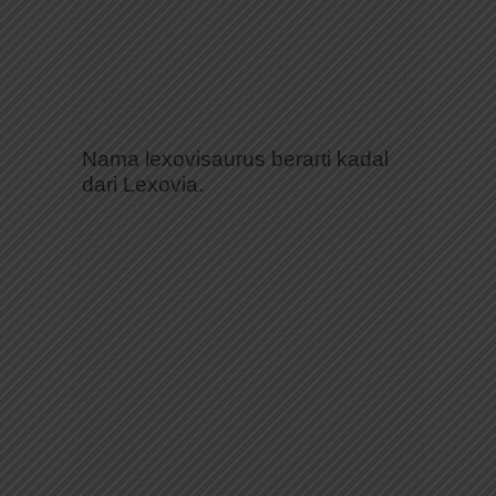
Nama lexovisaurus berarti kadal
dari Lexovia.