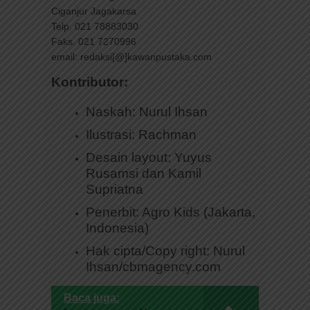
Ciganjur Jagakarsa
Telp. 021 78883030
Faks. 021 7270996
email: redaksi[@]kawanpustaka.com
Kontributor:
Naskah: Nurul Ihsan
Ilustrasi: Rachman
Desain layout: Yuyus
Rusamsi dan Kamil
Supriatna
Penerbit: Agro Kids (Jakarta,
Indonesia)
Hak cipta/Copy right: Nurul
Ihsan/cbmagency.com
Baca juga: