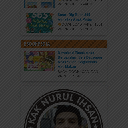
WORKSHEETS PAUD...
Smart Big Book 365
Aktivitas Anak Pintar
DOWNLOAD PAKET 1001
WORKSHEETS PAUD...
EBOOKPEDIA
Download Ebook Anak
Bergambar: Seri Kebiasaan
Anak Saleh; Bagaimana
Aku Makan
BACA, DOWNLOAD, DAN
PRINT DI SINI...