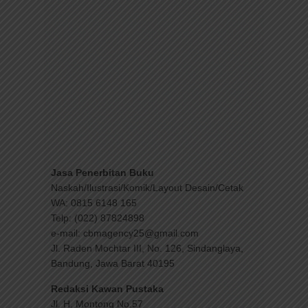
Jasa Penerbitan Buku
Naskah/Ilustrasi/Komik/Layout Desain/Cetak
WA: 0815 6148 165
Telp: (022) 87824898
e-mail: cbmagency25@gmail.com
Jl. Raden Mochtar III, No. 126, Sindanglaya,
Bandung, Jawa Barat 40195
Redaksi Kawan Pustaka
Jl. H. Montong No.57