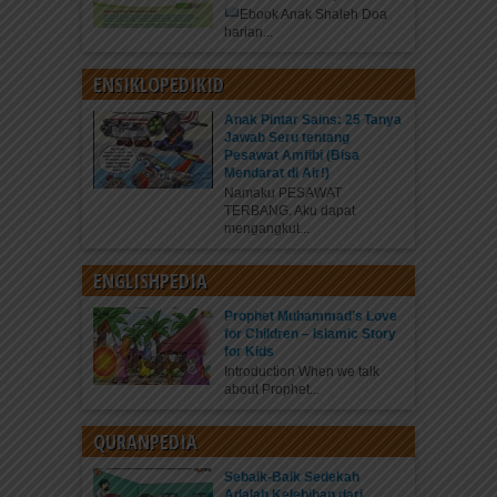
Ebook Anak Shaleh Doa
harian...
ENSIKLOPEDIKID
Anak Pintar Sains: 25 Tanya
Jawab Seru tentang
Pesawat Amfibi (Bisa
Mendarat di Air!)
Namaku PESAWAT
TERBANG. Aku dapat
mengangkut...
ENGLISHPEDIA
Prophet Muhammad’s Love
for Children – Islamic Story
for Kids
Introduction When we talk
about Prophet...
QURANPEDIA
Sebaik-Baik Sedekah
Adalah Kelebihan dari