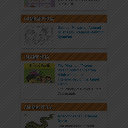
DI SINI DI...
GAMBARPEDIA
Gambar Mewarnai Asmaul
Husna (16) Rahasia Rambut
Syam’un
ISLAMPEDIA
The Priority of Prayer:
Direct Commands from
Allah without the
Intermediary of the Angel
Gabriel
The Priority of Prayer: Direct
Commands...
ANIMALPEDIA
Anaconda Ular Terbesar
Dunia
Ular anaconda berburu