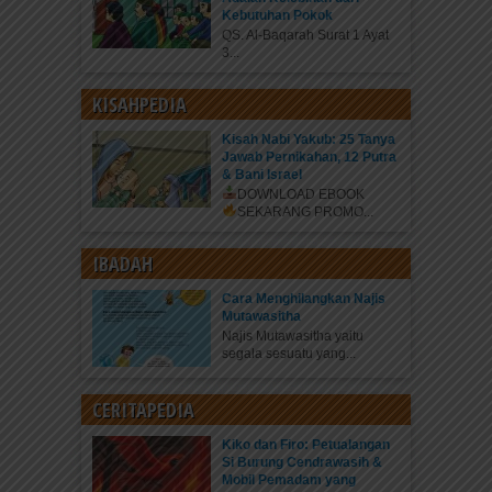
Kebutuhan Pokok
QS. Al-Baqarah Surat 1 Ayat
3...
KISAHPEDIA
Kisah Nabi Yakub: 25 Tanya
Jawab Pernikahan, 12 Putra
& Bani Israel
DOWNLOAD EBOOK
SEKARANG
PROMO...
IBADAH
Cara Menghilangkan Najis
Mutawasitha
Najis Mutawasitha yaitu
segala sesuatu yang...
CERITAPEDIA
Kiko dan Firo: Petualangan
Si Burung Cendrawasih &
Mobil Pemadam yang