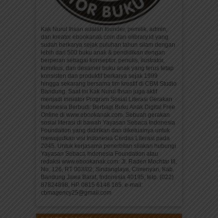
Kak Nurul Ihsan adalah founder, pemilik, admin,
dan kreator ebookanak.com dan elibrary.id yang
sudah berkarya sejak puluhan tahun silam dengan
lebih dari 500 buku anak & pendidikan dengan
berperan sebagai konseptor, penulis, ilustrator,
komikus, dan desainer buku anak yang terus tetap
konsisten dan produktif berkarya sejak 1999
hingga sekarang bersama tim kreatif di CBM Studio
Bandung. Saat ini Kak Nurul Ihsan juga aktif
menjadi inisiator Program Sosial Literasi Gerakan
Indonesia Berbudi: Berbagi Buku Anak Digital Free
Online di www.ebookanak.com. Sebuah gerakan
sosial literasi di bawah Yayasan Sebaca Indonesia
Foundation yang didirikan dan diketuainya untuk
mewujudkan visi Indonesia Cerdas Literasi pada
2045. Untuk kerjasama penerbitan silakan hubungi
Yayasan Sebaca Indonesia Foundation atau
redaksi www.ebookanak.com: Jl. Raden Mochtar III,
No. 126, RT 003/02, Sindanglaya, Cimenyan, Kab.
Bandung Jawa Barat, Indonesia 40195, telp. (022)
87824898, HP. 0815 6148 165. e-mail:
cbmagency25@gmail.com