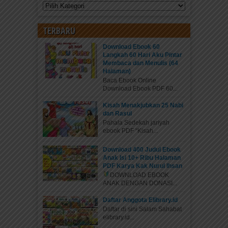
Kategori
TERBARU
Download Ebook 60
Langkah 60 Hari Aku Pintar
Membaca dan Menulis (64
Halaman)
Baca Ebook Online
Download Ebook PDF 60...
Kisah Menakjubkan 25 Nabi
dan Rasul
Pahala Sedekah jariyah
ebook PDF “Kisah...
Download 400 Judul Ebook
Anak Isi 10+ Ribu Halaman
PDF Karya Kak Nurul Ihsan
DOWNLOAD EBOOK
ANAK DENGAN DONASI...
Daftar Anggota Elibrary.id
Daftar di sini Salam Sahabat
elibrary.id...