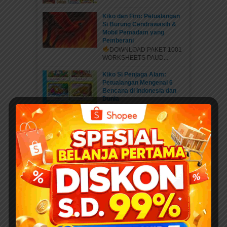
Kiko dan Firo: Petualangan
Si Burung Cendrawasih &
Mobil Pemadam yang
Pemberani
DOWNLOAD PAKET 1001
WORKSHEETS PAUD...
Kiko Si Penjaga Alam:
Petualangan Mengenal 6
Bencana di Indonesia dan
Dunia
DOWNLOAD PAKET 1001
WORKSHEETS PAUD...
Belajar Mengenal Nama-
Nama Musim di Dunia:
PETUALANGAN KIKO
MENJELAJAHI 6 MUSIM DI
DUNIA
DOWNLOAD PAKET 1001
WORKSHEETS PAUD...
Mengenal Jenis Kaki
Binatang: Petualangan Rara
di Hutan Ajaib
DOWNLOAD PAKET 1001