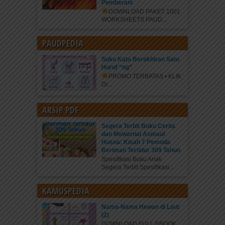
Pemberani
DOWNLOAD PAKET 1001
WORKSHEETS PAUD...
PAUDPEDIA
Suku Kata Berakhiran Satu
Huruf “ng”
PROMO TERBATAS • KLIK
DI...
ARSIP PDF
Segera Terbit Buku Cerita
dan Mewarnai Asmaul
Husna: Kisah 7 Pemuda
Beriman Tertidur 309 Tahun
Spesifikasi Buku Anak
Segera Terbit Spesifikasi...
KAMUSPEDIA
Nama-Nama Hewan di Laut
(2)
DOWNLOAD FULL EBOOK