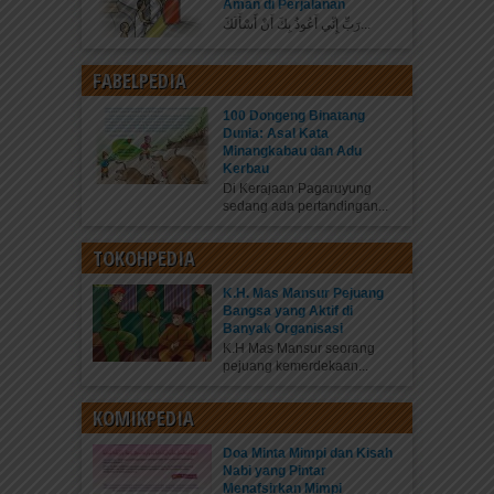
Aman di Perjalanan
رَبِّ إِنِّي أَعُوذُ بِكَ أَنْ أَسْأَلَكَ...
FABELPEDIA
100 Dongeng Binatang
Dunia: Asal Kata
Minangkabau dan Adu
Kerbau
Di Kerajaan Pagaruyung
sedang ada pertandingan...
TOKOHPEDIA
K.H. Mas Mansur Pejuang
Bangsa yang Aktif di
Banyak Organisasi
K.H Mas Mansur seorang
pejuang kemerdekaan...
KOMIKPEDIA
Doa Minta Mimpi dan Kisah
Nabi yang Pintar
Menafsirkan Mimpi