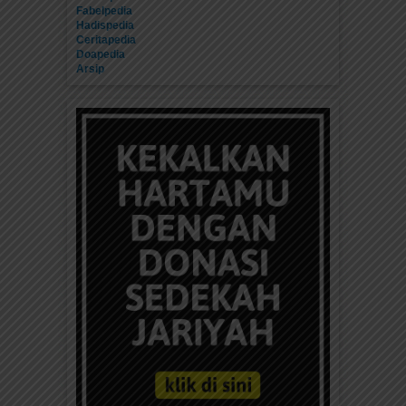
Fabelpedia
Hadispedia
Ceritapedia
Doapedia
Arsip