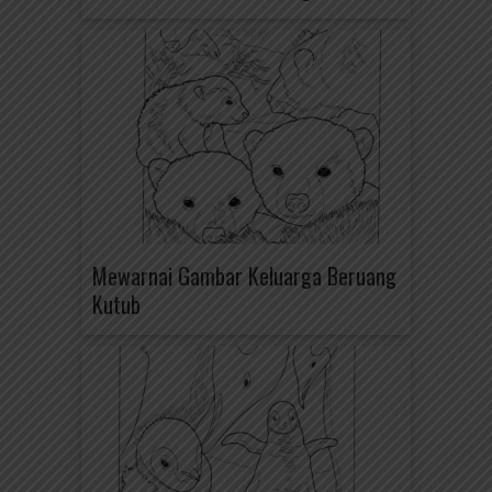
Mewarnai Gambar Keluarga Beruang
Kutub