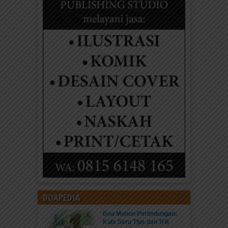
DOAPEDIA
Doa Mohon Perlindungan:
Kuis Seru Tips dan Trik