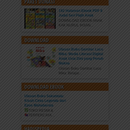
PAKET DONASI
192 Halaman Ebook PDF 8
Judul Seri Fiqih Anak
DOWNLOAD EBOOK ANAK
KAK NURUL IHSAN...
DOWNLOAD
Ulasan Buku Gambar Lucu
Mika: Media Literasi Digital
Anak Usia Dini yang Penuh
Makna
Ulasan Buku Gambar Lucu
Mika: Belajar...
DOWNLOAD EBOOK
Ulasan Buku Sakuntala:
Kisah Cinta Legenda dari
Epos Mahabarata
TOKO RESMI &
TERPERCAYA
...
HADISPEDIA