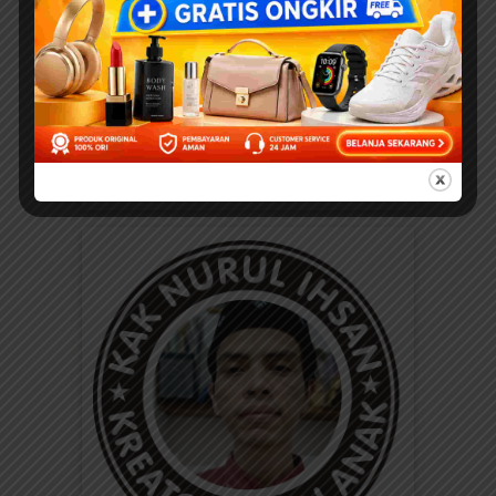
WORKSHEETS PAUD...
EBOOKPEDIA
Download Ebook Anak
Bergambar: Seri Kebiasaan
Anak Saleh; Bagaimana
Aku Makan
BACA, DOWNLOAD, DAN
PRINT DI SINI