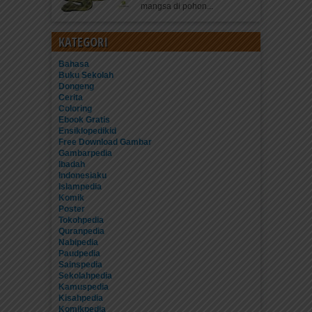
mangsa di pohon...
KATEGORI
Bahasa
Buku Sekolah
Dongeng
Cerita
Coloring
Ebook Gratis
Ensiklopedikid
Free Download Gambar
Gambarpedia
Ibadah
Indonesiaku
Islampedia
Komik
Poster
Tokohpedia
Quranpedia
Nabipedia
Paudpedia
Sainspedia
Sekolahpedia
Kamuspedia
Kisahpedia
Komikpedia