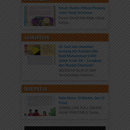
Kisah Hadits Pilihan Pedang
Allah Yang Terhunus
Pesan Moral Kita tidak cukup
hanya...
SAINSPEDIA
25 Soal dan Jawaban
tentang Siti Aminah (Ibu
Nabi Muhammad SAW)
untuk Anak SD – Lengkap
dan Mudah Dipahami
SEDEKAH KLIK DI SINI
“Investasikan hartamu...
NABIPEDIA
Nabi Musa, Si Miskin, dan Si
Kaya
DOWNLOAD FULL EBOOK
ANAK PRINTABLE Suatu...