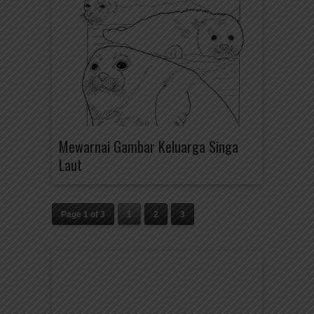
Mewarnai Gambar Keluarga Singa
Laut
Page 1 of 3
1
2
3