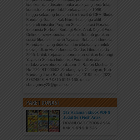
komikus, dan desainer buku anak yang terus tetap
konsisten dan produktif berkarya sejak 1999
hingga sekarang bersama tim kreatif di CBM Studio
Bandung. Saat ini Kak Nurul Ihsan juga aktif
menjadi inisiator Program Sosial Literasi Gerakan
Indonesia Berbudi: Berbagi Buku Anak Digital Free
Online di www.ebookanak.com. Sebuah gerakan
sosial literasi di bawah Yayasan Sebaca Indonesia
Foundation yang didirikan dan diketuainya untuk
mewujudkan visi Indonesia Cerdas Literasi pada
2045. Untuk kerjasama penerbitan silakan hubungi
Yayasan Sebaca Indonesia Foundation atau
redaksi www.ebookanak.com: Jl. Raden Mochtar III,
No. 126, RT 003/02, Sindanglaya, Cimenyan, Kab.
Bandung Jawa Barat, Indonesia 40195, telp. (022)
87824898, HP. 0815 6148 165. e-mail:
cbmagency25@gmail.com
PAKET DONASI
192 Halaman Ebook PDF 8
Judul Seri Fiqih Anak
DOWNLOAD EBOOK ANAK
KAK NURUL IHSAN...