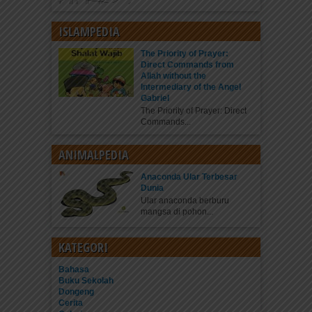
ISLAMPEDIA
The Priority of Prayer:
Direct Commands from
Allah without the
Intermediary of the Angel
Gabriel
The Priority of Prayer: Direct
Commands...
ANIMALPEDIA
Anaconda Ular Terbesar
Dunia
Ular anaconda berburu
mangsa di pohon...
KATEGORI
Bahasa
Buku Sekolah
Dongeng
Cerita