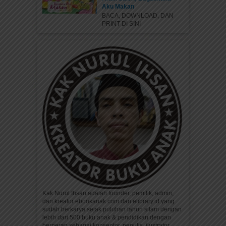
Aku Makan
BACA, DOWNLOAD, DAN
PRINT DI SINI
Kak Nurul Ihsan adalah founder, pemilik, admin,
dan kreator ebookanak.com dan elibrary.id yang
sudah berkarya sejak puluhan tahun silam dengan
lebih dari 500 buku anak & pendidikan dengan
berperan sebagai konseptor, penulis, ilustrator,