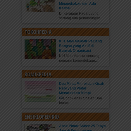
Minangkabau dan Adu
Kerbau
Di Kerajaan Pagaruyung
sedang ada pertandingan...
TOKOHPEDIA
K.H. Mas Mansur Pejuang
Bangsa yang Aktif di
Banyak Organisasi
K.H Mas Mansur seorang
pejuang kemerdekaan...
KOMIKPEDIA
Doa Minta Mimpi dan Kisah
Nabi yang Pintar
Menafsirkan Mimpi
Ebook Anak Shaleh Doa
harian...
ENSIKLOPEDIKID
Anak Pintar Sains: 25 Tanya
Jawab Seru tentang