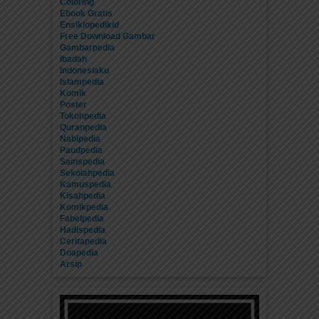
Coloring
Ebook Gratis
Ensiklopedikid
Free Download Gambar
Gambarpedia
Ibadah
Indonesiaku
Islampedia
Komik
Poster
Tokohpedia
Quranpedia
Nabipedia
Paudpedia
Sainspedia
Sekolahpedia
Kamuspedia
Kisahpedia
Komikpedia
Fabelpedia
Hadispedia
Ceritapedia
Doapedia
Arsip