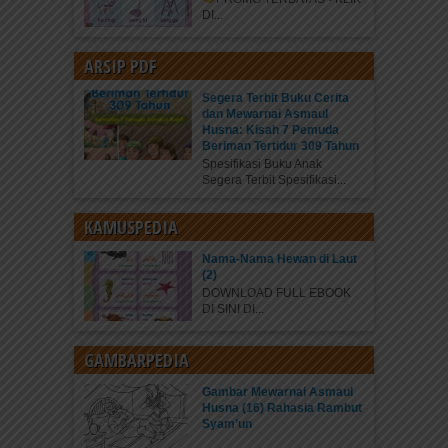
DI...
ARSIP PDF
Segera Terbit Buku Cerita
dan Mewarnai Asmaul
Husna: Kisah 7 Pemuda
Beriman Tertidur 309 Tahun
Spesifikasi Buku Anak
Segera Terbit Spesifikasi...
KAMUSPEDIA
Nama-Nama Hewan di Laut
(2)
DOWNLOAD FULL EBOOK
DI SINI DI...
GAMBARPEDIA
Gambar Mewarnai Asmaul
Husna (16) Rahasia Rambut
Syam’un