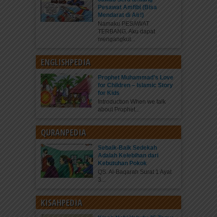
Pesawat Amfibi (Bisa
Mendarat di Air!)
Namaku PESAWAT
TERBANG. Aku dapat
mengangkut...
ENGLISHPEDIA
Prophet Muhammad’s Love
for Children – Islamic Story
for Kids
Introduction When we talk
about Prophet...
QURANPEDIA
Sebaik-Baik Sedekah
Adalah Kelebihan dari
Kebutuhan Pokok
QS. Al-Baqarah Surat 1 Ayat
3...
KISAHPEDIA