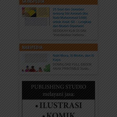
SAINSPEDIA
25 Soal dan Jawaban
tentang Siti Aminah (Ibu
Nabi Muhammad SAW)
untuk Anak SD – Lengkap
dan Mudah Dipahami
SEDEKAH KLIK DI SINI
“Investasikan hartamu...
NABIPEDIA
Nabi Musa, Si Miskin, dan Si
Kaya
DOWNLOAD FULL EBOOK
ANAK PRINTABLE Suatu...