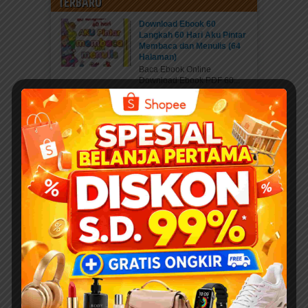
TERBARU
Download Ebook 60
Langkah 60 Hari Aku Pintar
Membaca dan Menulis (64
Halaman)
Baca Ebook Online
Download Ebook PDF 60...
Kisah Menakjubkan 25 Nabi
dan Rasul
Pahala Sedekah jariyah
ebook PDF “Kisah...
Download 400 Judul Ebook
Anak Isi 10+ Ribu Halaman
PDF Karya Kak Nurul Ihsan
DOWNLOAD EBOOK
ANAK DENGAN DONASI...
Daftar Anggota Elibrary.id
Daftar di sini Salam Sahabat
elibrary.id...
Belajar Mengenal Jenis-
Jenis Kaki Binatang