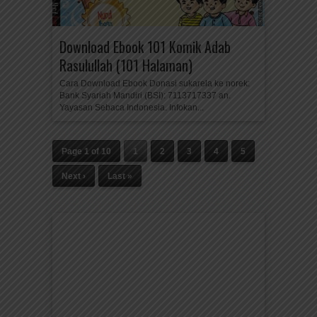
Download Ebook 101 Komik Adab
Rasulullah (101 Halaman)
Cara Download Ebook Donasi sukarela ke norek:
Bank Syariah Mandiri (BSI): 7113717337 an.
Yayasan Sebaca Indonesia. Infokan...
Page 1 of 10
1
2
3
4
5
Next ›
Last »