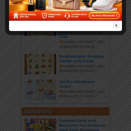
DOWNLOAD PAKET 1001
WORKSHEETS PAUD...
Mengenal Hewan Bertelur
dan Hewan Bersayap:
Panduan Lengkap
Worksheet Edukatif untuk
Anak
DOWNLOAD PAKET 1001
WORKSHEETS PAUD...
Menghubungkan Pasangan
Gambar yang Sesuai
DOWNLOAD PAKET 1001
WORKSHEETS PAUD...
Aku Bisa Berpakaian
Sendiri
DOWNLOAD PAKET 1001
WORKSHEETS PAUD...
EBOOKPEDIA
Download Ebook Anak
Bergambar: Seri Kebiasaan
Anak Saleh; Bagaimana