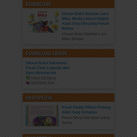
DOWNLOAD
Ulasan Buku Gambar Lucu
Mika: Media Literasi Digital
Anak Usia Dini yang Penuh
Makna
Ulasan Buku Gambar Lucu
Mika: Belajar...
DOWNLOAD EBOOK
Ulasan Buku Sakuntala:
Kisah Cinta Legenda dari
Epos Mahabarata
TOKO RESMI &
TERPERCAYA
...
HADISPEDIA
Kisah Hadits Pilihan Pedang
Allah Yang Terhunus
Pesan Moral Kita tidak cukup
hanya...