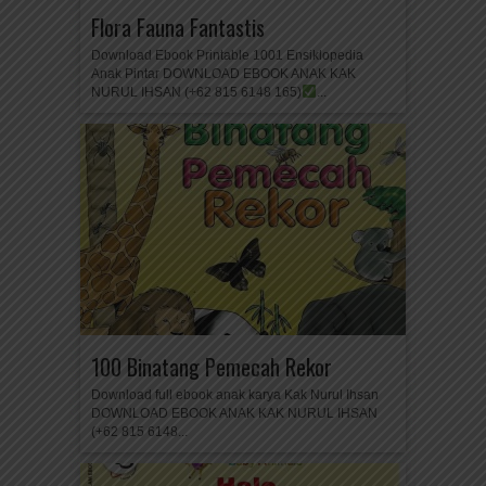
Flora Fauna Fantastis
Download Ebook Printable 1001 Ensiklopedia
Anak Pintar DOWNLOAD EBOOK ANAK KAK
NURUL IHSAN (+62 815 6148 165)
...
100 Binatang Pemecah Rekor
Download full ebook anak karya Kak Nurul Ihsan
DOWNLOAD EBOOK ANAK KAK NURUL IHSAN
(+62 815 6148...