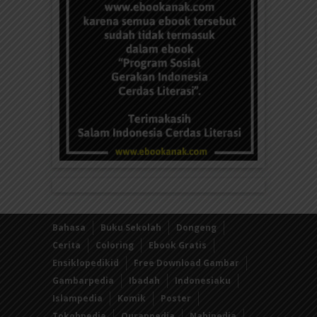
Bahasa
Buku Sekolah
Dongeng
Cerita
Coloring
Ebook Gratis
Ensiklopedikid
Free Download Gambar
Gambarpedia
Ibadah
Indonesiaku
Islampedia
Komik
Poster
Tokohpedia
Quranpedia
Nabipedia