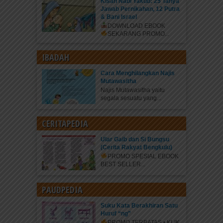
Kisah Nabi Yakub: 25 Tanya
Jawab Pernikahan, 12 Putra
& Bani Israel
DOWNLOAD EBOOK
SEKARANG
PROMO...
IBADAH
Cara Menghilangkan Najis
Mutawasitha
Najis Mutawasitha yaitu
segala sesuatu yang...
CERITAPEDIA
Ular Gaib dan Si Bungsu
(Cerita Rakyat Bengkulu)
PROMO SPESIAL EBOOK
BEST SELLER...
PAUDPEDIA
Suku Kata Berakhiran Satu
Huruf “ng”
PROMO TERBATAS • KLIK