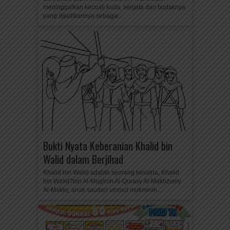
meninggalkan kecuali kuda, senjata dan budaknya
yang dijadikannya sebagai...
Bukti Nyata Keberanian Khalid bin
Walid dalam Berjihad
Khalid bin Walid adalah seorang kesatria, Khalid
bin Walid?bin Al-Mugiroh Al-Qurasy Al-Makhzumy
Al-Makky, anak saudari ummul mukminin...