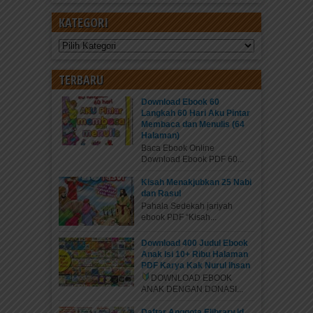
KATEGORI
Kategori
TERBARU
Download Ebook 60
Langkah 60 Hari Aku Pintar
Membaca dan Menulis (64
Halaman)
Baca Ebook Online
Download Ebook PDF 60...
Kisah Menakjubkan 25 Nabi
dan Rasul
Pahala Sedekah jariyah
ebook PDF “Kisah...
Download 400 Judul Ebook
Anak Isi 10+ Ribu Halaman
PDF Karya Kak Nurul Ihsan
DOWNLOAD EBOOK
ANAK DENGAN DONASI...
Daftar Anggota Elibrary.id