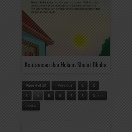
Keutamaan dan Hukum Shalat Dhuha
Page 4 of 10
‹ Previous
1
2
3
4
5
6
7
8
Next ›
Last »