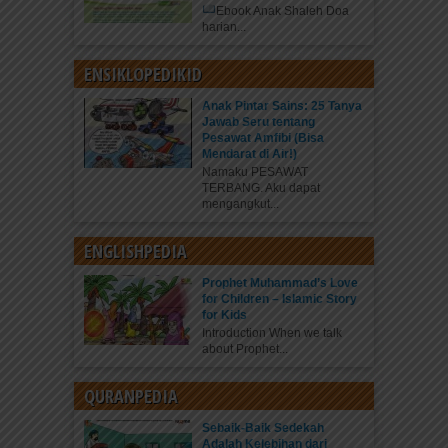
Ebook Anak Shaleh Doa
harian...
ENSIKLOPEDIKID
Anak Pintar Sains: 25 Tanya
Jawab Seru tentang
Pesawat Amfibi (Bisa
Mendarat di Air!)
Namaku PESAWAT
TERBANG. Aku dapat
mengangkut...
ENGLISHPEDIA
Prophet Muhammad’s Love
for Children – Islamic Story
for Kids
Introduction When we talk
about Prophet...
QURANPEDIA
Sebaik-Baik Sedekah
Adalah Kelebihan dari