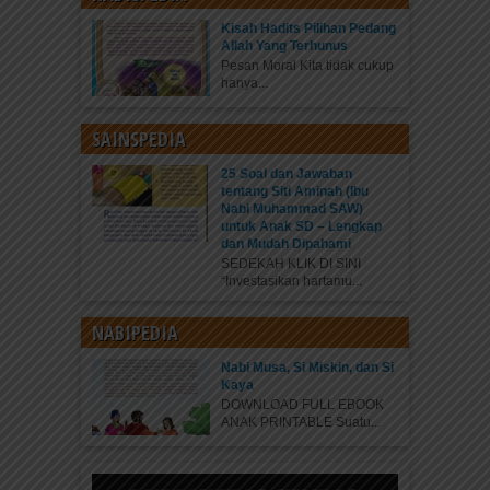
Kisah Hadits Pilihan Pedang
Allah Yang Terhunus
Pesan Moral Kita tidak cukup
hanya...
SAINSPEDIA
25 Soal dan Jawaban
tentang Siti Aminah (Ibu
Nabi Muhammad SAW)
untuk Anak SD – Lengkap
dan Mudah Dipahami
SEDEKAH KLIK DI SINI
“Investasikan hartamu...
NABIPEDIA
Nabi Musa, Si Miskin, dan Si
Kaya
DOWNLOAD FULL EBOOK
ANAK PRINTABLE Suatu...