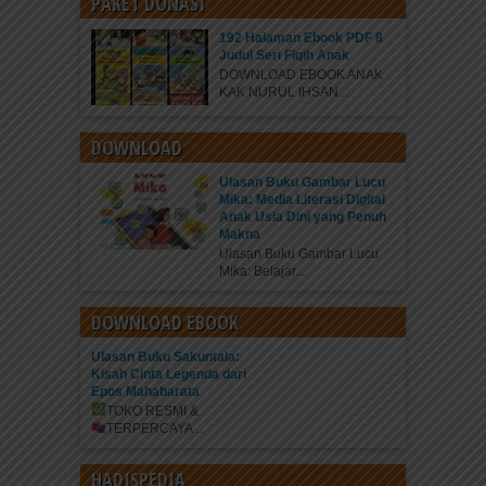
PAKET DONASI
192 Halaman Ebook PDF 8
Judul Seri Fiqih Anak
DOWNLOAD EBOOK ANAK
KAK NURUL IHSAN...
DOWNLOAD
Ulasan Buku Gambar Lucu
Mika: Media Literasi Digital
Anak Usia Dini yang Penuh
Makna
Ulasan Buku Gambar Lucu
Mika: Belajar...
DOWNLOAD EBOOK
Ulasan Buku Sakuntala:
Kisah Cinta Legenda dari
Epos Mahabarata
TOKO RESMI &
TERPERCAYA
...
HADISPEDIA