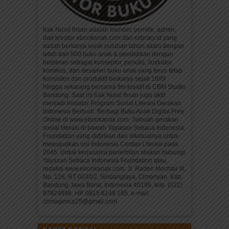
Kak Nurul Ihsan adalah founder, pemilik, admin,
dan kreator ebookanak.com dan elibrary.id yang
sudah berkarya sejak puluhan tahun silam dengan
lebih dari 500 buku anak & pendidikan dengan
berperan sebagai konseptor, penulis, ilustrator,
komikus, dan desainer buku anak yang terus tetap
konsisten dan produktif berkarya sejak 1999
hingga sekarang bersama tim kreatif di CBM Studio
Bandung. Saat ini Kak Nurul Ihsan juga aktif
menjadi inisiator Program Sosial Literasi Gerakan
Indonesia Berbudi: Berbagi Buku Anak Digital Free
Online di www.ebookanak.com. Sebuah gerakan
sosial literasi di bawah Yayasan Sebaca Indonesia
Foundation yang didirikan dan diketuainya untuk
mewujudkan visi Indonesia Cerdas Literasi pada
2045. Untuk kerjasama penerbitan silakan hubungi
Yayasan Sebaca Indonesia Foundation atau
redaksi www.ebookanak.com: Jl. Raden Mochtar III,
No. 126, RT 003/02, Sindanglaya, Cimenyan, Kab.
Bandung Jawa Barat, Indonesia 40195, telp. (022)
87824898, HP. 0815 6148 165. e-mail:
cbmagency25@gmail.com