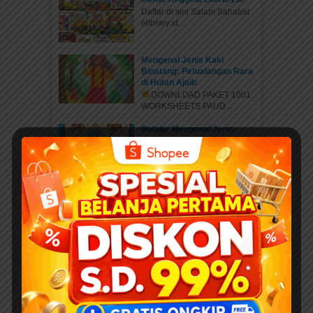
Daftar di sini Salam Sahabat
elibrary.id...
Mengenal Jenis Kaki
Binatang: Petualangan Rara
di Hutan Ajaib
DOWNLOAD PAKET 1001
WORKSHEETS PAUD...
Belajar Mengenal Jenis-
Jenis Kaki Binatang
DOWNLOAD PAKET 1001
WORKSHEETS PAUD...
Mengenal Hewan Bertelur
dan Hewan Bersayap:
Panduan Lengkap
Worksheet Edukatif untuk
Anak
DOWNLOAD PAKET 1001
WORKSHEETS PAUD...
Menghubungkan Pasangan
Gambar yang Sesuai
DOWNLOAD PAKET 1001