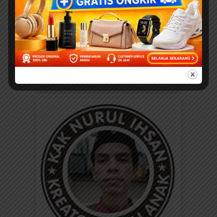
WORKSHEETS PAUD...
EBOOKPEDIA
Download Ebook Anak
Bergambar: Seri Kebiasaan
Anak Saleh; Bagaimana
Aku Makan
BACA, DOWNLOAD, DAN
PRINT DI SINI