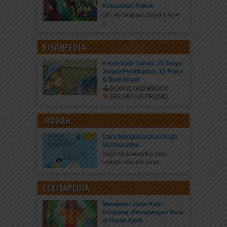
Kebutuhan Pokok
QS. Al-Baqarah Surat 1 Ayat
3...
KISAHPEDIA
Kisah Nabi Yakub: 25 Tanya
Jawab Pernikahan, 12 Putra
& Bani Israel
DOWNLOAD EBOOK
SEKARANG
PROMO...
IBADAH
Cara Menghilangkan Najis
Mutawasitha
Najis Mutawasitha yaitu
segala sesuatu yang...
CERITAPEDIA
Mengenal Jenis Kaki
Binatang: Petualangan Rara
di Hutan Ajaib