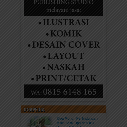
DOAPEDIA
Doa Mohon Perlindungan:
Kuis Seru Tips dan Trik