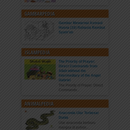
GAMBARPEDIA
Gambar Mewarnai Asmaul
Husna (16) Rahasia Rambut
Syam’un
ISLAMPEDIA
The Priority of Prayer:
Direct Commands from
Allah without the
Intermediary of the Angel
Gabriel
The Priority of Prayer: Direct
Commands...
ANIMALPEDIA
Anaconda Ular Terbesar
Dunia
Ular anaconda berburu
mangsa di pohon...