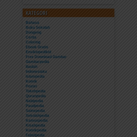
KATEGORI
Bahasa
Buku Sekolah
Dongeng
Cerita
Coloring
Ebook Gratis
Ensiklopedikid
Free Download Gambar
Gambarpedia
Ibadah
Indonesiaku
Islampedia
Komik
Poster
Tokohpedia
Quranpedia
Nabipedia
Paudpedia
Sainspedia
Sekolahpedia
Kamuspedia
Kisahpedia
Komikpedia
Fabelpedia