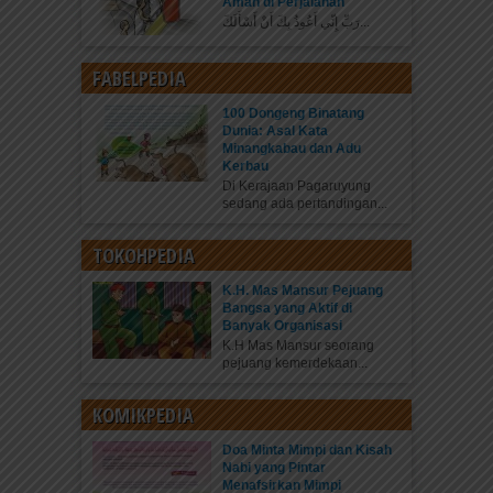
Aman di Perjalanan
رَبِّ إِنِّي أَعُوذُ بِكَ أَنْ أَسْأَلَكَ...
FABELPEDIA
100 Dongeng Binatang
Dunia: Asal Kata
Minangkabau dan Adu
Kerbau
Di Kerajaan Pagaruyung
sedang ada pertandingan...
TOKOHPEDIA
K.H. Mas Mansur Pejuang
Bangsa yang Aktif di
Banyak Organisasi
K.H Mas Mansur seorang
pejuang kemerdekaan...
KOMIKPEDIA
Doa Minta Mimpi dan Kisah
Nabi yang Pintar
Menafsirkan Mimpi