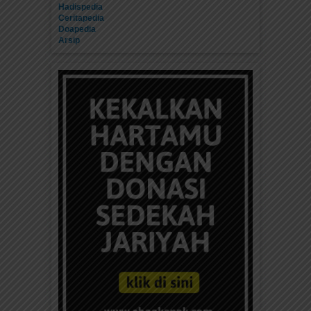
Hadispedia
Ceritapedia
Doapedia
Arsip