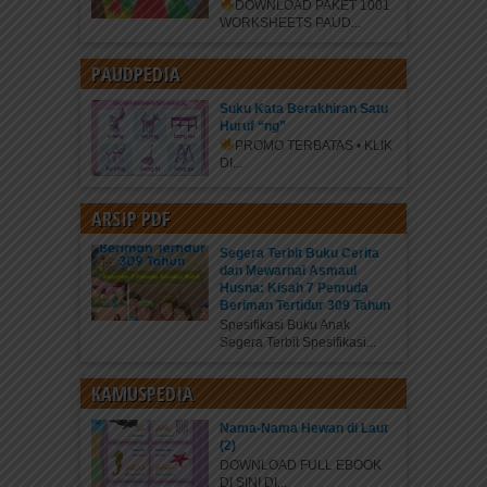
DOWNLOAD PAKET 1001
WORKSHEETS PAUD...
PAUDPEDIA
Suku Kata Berakhiran Satu
Huruf “ng”
PROMO TERBATAS • KLIK
DI...
ARSIP PDF
Segera Terbit Buku Cerita
dan Mewarnai Asmaul
Husna: Kisah 7 Pemuda
Beriman Tertidur 309 Tahun
Spesifikasi Buku Anak
Segera Terbit Spesifikasi...
KAMUSPEDIA
Nama-Nama Hewan di Laut
(2)
DOWNLOAD FULL EBOOK
DI SINI DI...