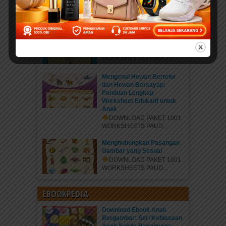
DOWNLOAD PAKET 1001
WORKSHEETS PAUD...
Belajar Mengenal Jenis-
Jenis Kaki Binatang
DOWNLOAD PAKET 1001
WORKSHEETS PAUD...
Mengenal Hewan Bertelur
dan Hewan Bersayap:
Panduan Lengkap
Worksheet Edukatif untuk
Anak
DOWNLOAD PAKET 1001
WORKSHEETS PAUD...
Menghubungkan Pasangan
Gambar yang Sesuai
DOWNLOAD PAKET 1001
WORKSHEETS PAUD...
EBOOKPEDIA
Download Ebook Anak
Bergambar: Seri Kebiasaan