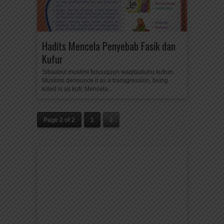
Hadits Mencela Penyebab Fasik dan
Kufur
Sibaabul muslimi fusuuquun waqitaaluhu kufrun.
Muslims denounce it as a transgression, being
killed is as kufr. Mencela...
Page 2 of 2
1
2