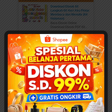
Download Ebook 60
Langkah 60 Hari Aku Pintar
Membaca dan Menulis (64
Halaman)
Baca Ebook Online
Download Ebook PDF 60...
Kisah Menakjubkan 25 Nabi
dan Rasul
Pahala Sedekah jariyah
ebook PDF “Kisah...
Download 400 Judul Ebook
Anak Isi 10+ Ribu Halaman
PDF Karya Kak Nurul Ihsan
DOWNLOAD EBOOK
ANAK DENGAN DONASI...
Daftar Anggota Elibrary.id
Daftar di sini Salam Sahabat
elibrary.id...
Mengenal Jenis Kaki
Binatang: Petualangan Rara
di Hutan Ajaib