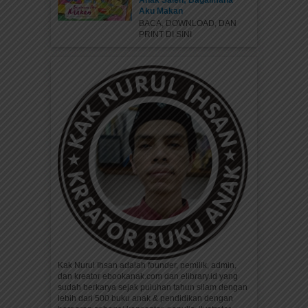
Anak Saleh; Bagaimana
Aku Makan
BACA, DOWNLOAD, DAN
PRINT DI SINI
Kak Nurul Ihsan adalah founder, pemilik, admin,
dan kreator ebookanak.com dan elibrary.id yang
sudah berkarya sejak puluhan tahun silam dengan
lebih dari 500 buku anak & pendidikan dengan