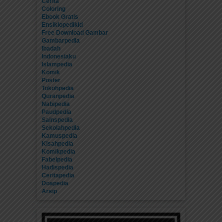
Cerita
Coloring
Ebook Gratis
Ensiklopedikid
Free Download Gambar
Gambarpedia
Ibadah
Indonesiaku
Islampedia
Komik
Poster
Tokohpedia
Quranpedia
Nabipedia
Paudpedia
Sainspedia
Sekolahpedia
Kamuspedia
Kisahpedia
Komikpedia
Fabelpedia
Hadispedia
Ceritapedia
Doapedia
Arsip