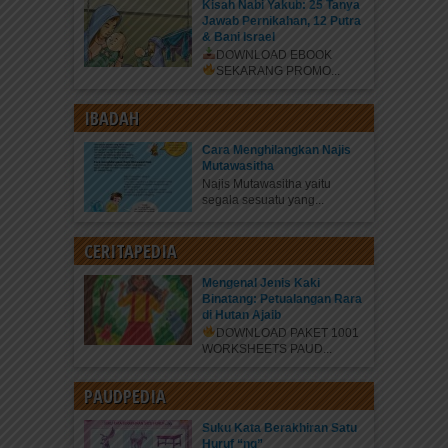
Kisah Nabi Yakub: 25 Tanya
Jawab Pernikahan, 12 Putra
& Bani Israel
DOWNLOAD EBOOK
SEKARANG
PROMO...
IBADAH
Cara Menghilangkan Najis
Mutawasitha
Najis Mutawasitha yaitu
segala sesuatu yang...
CERITAPEDIA
Mengenal Jenis Kaki
Binatang: Petualangan Rara
di Hutan Ajaib
DOWNLOAD PAKET 1001
WORKSHEETS PAUD...
PAUDPEDIA
Suku Kata Berakhiran Satu
Huruf “ng”