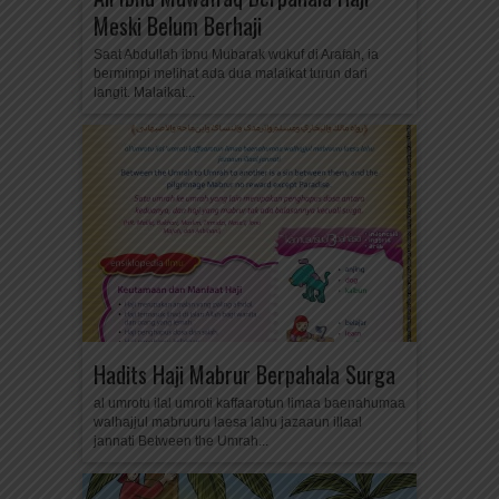
Meski Belum Berhaji
Saat Abdullah ibnu Mubarak wukuf di Arafah, ia
bermimpi melihat ada dua malaikat turun dari
langit. Malaikat...
Hadits Haji Mabrur Berpahala Surga
al umrotu ilal umroti kaffaarotun limaa baenahumaa
walhajjul mabruuru laesa lahu jazaaun illaal
jannati Between the Umrah...