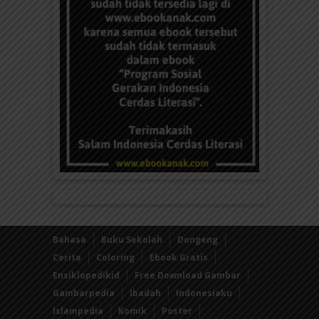
Bahasa
Buku Sekolah
Dongeng
Cerita
Coloring
Ebook Gratis
Ensiklopedikid
Free Download Gambar
Gambarpedia
Ibadah
Indonesiaku
Islampedia
Komik
Poster