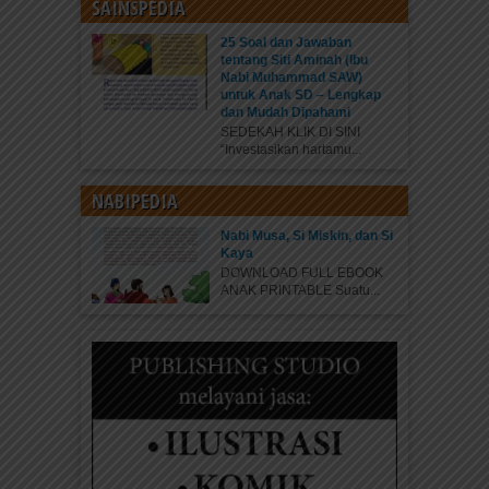
SAINSPEDIA
25 Soal dan Jawaban
tentang Siti Aminah (Ibu
Nabi Muhammad SAW)
untuk Anak SD – Lengkap
dan Mudah Dipahami
SEDEKAH KLIK DI SINI
“Investasikan hartamu...
NABIPEDIA
Nabi Musa, Si Miskin, dan Si
Kaya
DOWNLOAD FULL EBOOK
ANAK PRINTABLE Suatu...