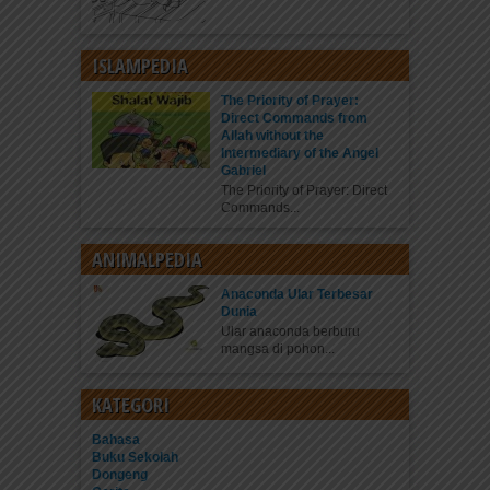
ISLAMPEDIA
The Priority of Prayer:
Direct Commands from
Allah without the
Intermediary of the Angel
Gabriel
The Priority of Prayer: Direct
Commands...
ANIMALPEDIA
Anaconda Ular Terbesar
Dunia
Ular anaconda berburu
mangsa di pohon...
KATEGORI
Bahasa
Buku Sekolah
Dongeng