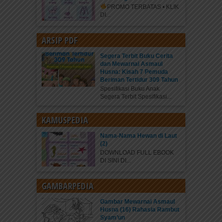
PROMO TERBATAS • KLIK
DI...
ARSIP PDF
Segera Terbit Buku Cerita
dan Mewarnai Asmaul
Husna: Kisah 7 Pemuda
Beriman Tertidur 309 Tahun
Spesifikasi Buku Anak
Segera Terbit Spesifikasi...
KAMUSPEDIA
Nama-Nama Hewan di Laut
(2)
DOWNLOAD FULL EBOOK
DI SINI DI...
GAMBARPEDIA
Gambar Mewarnai Asmaul
Husna (16) Rahasia Rambut
Syam’un