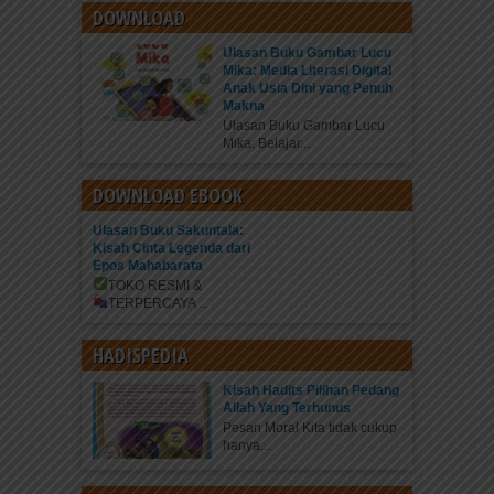
DOWNLOAD
Ulasan Buku Gambar Lucu
Mika: Media Literasi Digital
Anak Usia Dini yang Penuh
Makna
Ulasan Buku Gambar Lucu
Mika: Belajar...
DOWNLOAD EBOOK
Ulasan Buku Sakuntala:
Kisah Cinta Legenda dari
Epos Mahabarata
TOKO RESMI &
TERPERCAYA
...
HADISPEDIA
Kisah Hadits Pilihan Pedang
Allah Yang Terhunus
Pesan Moral Kita tidak cukup
hanya...