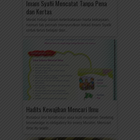
Imam Syafii Mencatat Tanpa Pena
dan Kertas
Meski hidup dalam keterbatasan harta kekayaan,
namun tak pernah menyurutkan tekad Imam Syafii
untuk terus belajar dan...
Hadits Kewajiban Mencari Ilmu
tholabul ilmi fariidhotun alaa kulli muslimin Seeking
knowledge is obligatory for every Muslim. Mencari
ilmu itu wajib...