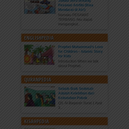
Jawab Seru tentang
Pesawat Amfibi (Bisa
Mendarat di Air!)
Namaku PESAWAT
TERBANG. Aku dapat
mengangkut...
ENGLISHPEDIA
Prophet Muhammad’s Love
for Children – Islamic Story
for Kids
Introduction When we talk
about Prophet...
QURANPEDIA
Sebaik-Baik Sedekah
Adalah Kelebihan dari
Kebutuhan Pokok
QS. Al-Baqarah Surat 1 Ayat
3...
KISAHPEDIA