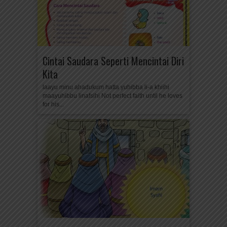
Cintai Saudara Seperti Mencintai Diri
Kita
laayu minu ahadukum hatta yuhibba li-a khiihi
maayuhibbu linafsihi Not perfect faith until he loves
for his...