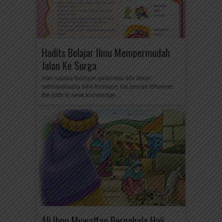
Hadits Belajar Ilmu Mempermudah
Jalan Ke Surga
man salaka thoriqon yaltamisu fiihi ilman
sahhalallaahu bihii thoriiqon ilal jannati Whoever
the path to seek knowledge,...
Ali Ibnu Muwaffaq Berpahala Haji