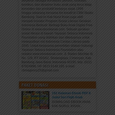
berperan sebagai konseptor, penulis, ilustrator,
komikus, dan desainer buku anak yang terus tetap
konsisten dan produktif berkarya sejak 1999
hingga sekarang bersama tim kreatif di CBM Studio
Bandung. Saat ini Kak Nurul Ihsan juga aktif
menjadi inisiator Program Sosial Literasi Gerakan
Indonesia Berbudi: Berbagi Buku Anak Digital Free
Online di www.ebookanak.com. Sebuah gerakan
sosial literasi di bawah Yayasan Sebaca Indonesia
Foundation yang didirikan dan diketuainya untuk
mewujudkan visi Indonesia Cerdas Literasi pada
2045. Untuk kerjasama penerbitan silakan hubungi
Yayasan Sebaca Indonesia Foundation atau
redaksi www.ebookanak.com: Jl. Raden Mochtar III,
No. 126, RT 003/02, Sindanglaya, Cimenyan, Kab.
Bandung Jawa Barat, Indonesia 40195, telp. (022)
87824898, HP. 0815 6148 165. e-mail:
cbmagency25@gmail.com
PAKET DONASI
192 Halaman Ebook PDF 8
Judul Seri Fiqih Anak
DOWNLOAD EBOOK ANAK
KAK NURUL IHSAN...