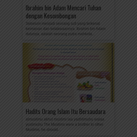
Ibrahim bin Adam Mencari Tuhan
dengan Kesombongan
Sebelum menjadi seorang sufi yang terkenal
keimanan dan ketakwaannya. Ibrahim bin Adam
dulunya, adalah seorang putra mahkota...
Hadits Orang Islam Itu Bersaudara
almuslimu akhul muslimi laa yadhlimuhu walaa
yuslimuhu The Muslims were a brother to other
Muslims, he should...