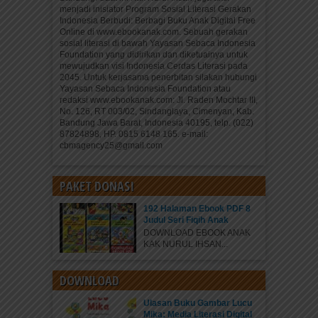
menjadi inisiator Program Sosial Literasi Gerakan
Indonesia Berbudi: Berbagi Buku Anak Digital Free
Online di www.ebookanak.com. Sebuah gerakan
sosial literasi di bawah Yayasan Sebaca Indonesia
Foundation yang didirikan dan diketuainya untuk
mewujudkan visi Indonesia Cerdas Literasi pada
2045. Untuk kerjasama penerbitan silakan hubungi
Yayasan Sebaca Indonesia Foundation atau
redaksi www.ebookanak.com: Jl. Raden Mochtar III,
No. 126, RT 003/02, Sindanglaya, Cimenyan, Kab.
Bandung Jawa Barat, Indonesia 40195, telp. (022)
87824898, HP. 0815 6148 165. e-mail:
cbmagency25@gmail.com
PAKET DONASI
192 Halaman Ebook PDF 8
Judul Seri Fiqih Anak
DOWNLOAD EBOOK ANAK
KAK NURUL IHSAN...
DOWNLOAD
Ulasan Buku Gambar Lucu
Mika: Media Literasi Digital