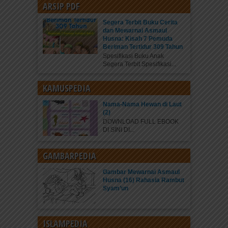
ARSIP PDF
Segera Terbit Buku Cerita
dan Mewarnai Asmaul
Husna: Kisah 7 Pemuda
Beriman Tertidur 309 Tahun
Spesifikasi Buku Anak
Segera Terbit Spesifikasi...
KAMUSPEDIA
Nama-Nama Hewan di Laut
(2)
DOWNLOAD FULL EBOOK
DI SINI DI...
GAMBARPEDIA
Gambar Mewarnai Asmaul
Husna (16) Rahasia Rambut
Syam’un
ISLAMPEDIA