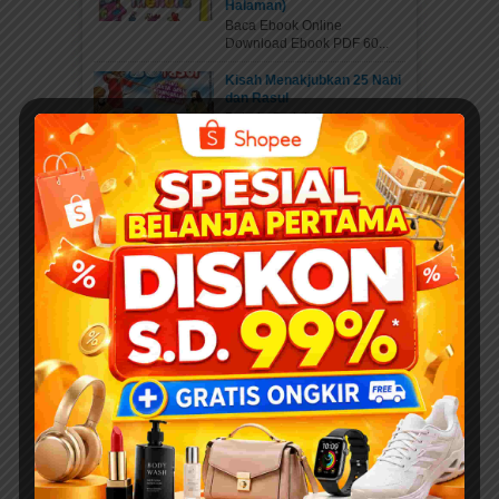
Halaman)
Baca Ebook Online
Download Ebook PDF 60...
Kisah Menakjubkan 25 Nabi
dan Rasul
Pahala Sedekah jariyah
ebook PDF “Kisah...
Download 400 Judul Ebook
Anak Isi 10+ Ribu Halaman
PDF Karya Kak Nurul Ihsan
DOWNLOAD EBOOK
ANAK DENGAN DONASI...
Daftar Anggota Elibrary.id
Daftar di sini Salam Sahabat
elibrary.id...
Mengenal Jenis Kaki
Binatang: Petualangan Rara
di Hutan Ajaib
DOWNLOAD PAKET 1001
WORKSHEETS PAUD...
Belajar Mengenal Jenis-