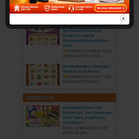
Jenis Kaki Binatang
DOWNLOAD PAKET 1001
WORKSHEETS PAUD...
Mengenal Hewan Bertelur
dan Hewan Bersayap:
Panduan Lengkap
Worksheet Edukatif untuk
Anak
DOWNLOAD PAKET 1001
WORKSHEETS PAUD...
Menghubungkan Pasangan
Gambar yang Sesuai
DOWNLOAD PAKET 1001
WORKSHEETS PAUD...
EBOOKPEDIA
Download Ebook Anak
Bergambar: Seri Kebiasaan
Anak Saleh; Bagaimana
Aku Makan
BACA, DOWNLOAD, DAN
PRINT DI SINI