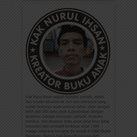
Kak Nurul Ihsan adalah founder, pemilik, admin,
dan kreator ebookanak.com dan elibrary.id yang
sudah berkarya sejak puluhan tahun silam dengan
lebih dari 500 buku anak & pendidikan dengan
berperan sebagai konseptor, penulis, ilustrator,
komikus, dan desainer buku anak yang terus tetap
konsisten dan produktif berkarya sejak 1999
hingga sekarang bersama tim kreatif di CBM Studio
Bandung. Saat ini Kak Nurul Ihsan juga aktif