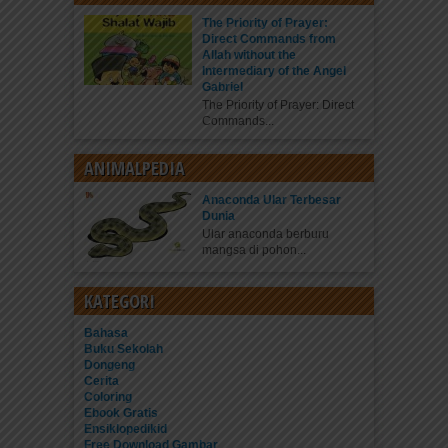
The Priority of Prayer:
Direct Commands from
Allah without the
Intermediary of the Angel
Gabriel
The Priority of Prayer: Direct
Commands...
ANIMALPEDIA
Anaconda Ular Terbesar
Dunia
Ular anaconda berburu
mangsa di pohon...
KATEGORI
Bahasa
Buku Sekolah
Dongeng
Cerita
Coloring
Ebook Gratis
Ensiklopedikid
Free Download Gambar