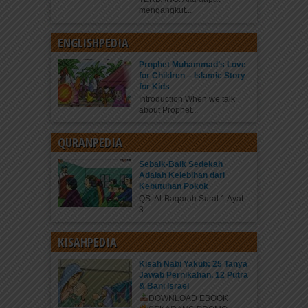
mengangkut...
ENGLISHPEDIA
Prophet Muhammad’s Love
for Children – Islamic Story
for Kids
Introduction When we talk
about Prophet...
QURANPEDIA
Sebaik-Baik Sedekah
Adalah Kelebihan dari
Kebutuhan Pokok
QS. Al-Baqarah Surat 1 Ayat
3...
KISAHPEDIA
Kisah Nabi Yakub: 25 Tanya
Jawab Pernikahan, 12 Putra
& Bani Israel
DOWNLOAD EBOOK