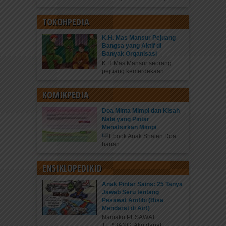
TOKOHPEDIA
K.H. Mas Mansur Pejuang
Bangsa yang Aktif di
Banyak Organisasi
K.H Mas Mansur seorang
pejuang kemerdekaan...
KOMIKPEDIA
Doa Minta Mimpi dan Kisah
Nabi yang Pintar
Menafsirkan Mimpi
Ebook Anak Shaleh Doa
harian...
ENSIKLOPEDIKID
Anak Pintar Sains: 25 Tanya
Jawab Seru tentang
Pesawat Amfibi (Bisa
Mendarat di Air!)
Namaku PESAWAT
TERBANG. Aku dapat