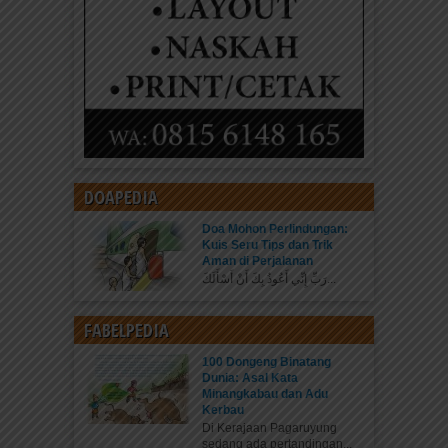
DOAPEDIA
Doa Mohon Perlindungan:
Kuis Seru Tips dan Trik
Aman di Perjalanan
رَبِّ إِنِّي أَعُوذُ بِكَ أَنْ أَسْأَلَكَ...
FABELPEDIA
100 Dongeng Binatang
Dunia: Asal Kata
Minangkabau dan Adu
Kerbau
Di Kerajaan Pagaruyung
sedang ada pertandingan...