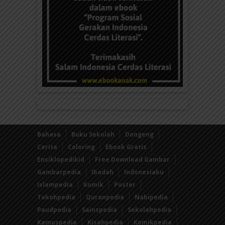
Bahasa
Buku Sekolah
Dongeng
Cerita
Coloring
Ebook Gratis
Ensiklopedikid
Free Download Gambar
Gambarpedia
Ibadah
Indonesiaku
Islampedia
Komik
Poster
Tokohpedia
Quranpedia
Nabipedia
Paudpedia
Sainspedia
Sekolahpedia
Kamuspedia
Kisahpedia
Komikpedia