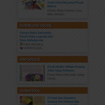
Anak Usia Dini yang Penuh
Makna
Ulasan Buku Gambar Lucu
Mika: Belajar...
DOWNLOAD EBOOK
Ulasan Buku Sakuntala:
Kisah Cinta Legenda dari
Epos Mahabarata
TOKO RESMI &
TERPERCAYA
...
HADISPEDIA
Kisah Hadits Pilihan Pedang
Allah Yang Terhunus
Pesan Moral Kita tidak cukup
hanya...
SAINSPEDIA
25 Soal dan Jawaban
tentang Siti Aminah (Ibu