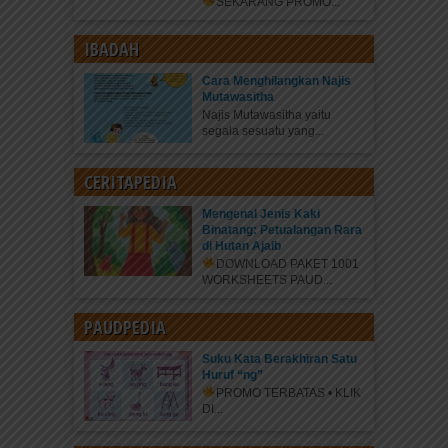
SEKARANG
PROMO...
IBADAH
Cara Menghilangkan Najis
Mutawasitha
Najis Mutawasitha yaitu
segala sesuatu yang...
CERITAPEDIA
Mengenal Jenis Kaki
Binatang: Petualangan Rara
di Hutan Ajaib
DOWNLOAD PAKET 1001
WORKSHEETS PAUD...
PAUDPEDIA
Suku Kata Berakhiran Satu
Huruf “ng”
PROMO TERBATAS • KLIK
DI...