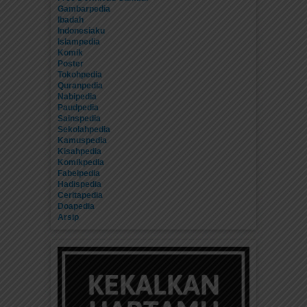
Gambarpedia
Ibadah
Indonesiaku
Islampedia
Komik
Poster
Tokohpedia
Quranpedia
Nabipedia
Paudpedia
Sainspedia
Sekolahpedia
Kamuspedia
Kisahpedia
Komikpedia
Fabelpedia
Hadispedia
Ceritapedia
Doapedia
Arsip