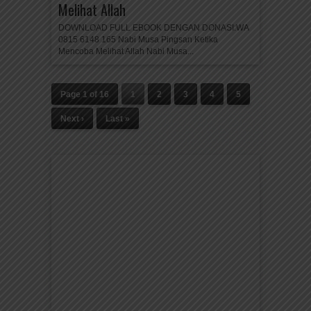
Melihat Allah
DOWNLOAD FULL EBOOK DENGAN DONASI:WA
0815 6148 165 Nabi Musa Pingsan Ketika
Mencoba Melihat Allah Nabi Musa...
Page 1 of 16
1
2
3
4
5
Next ›
Last »