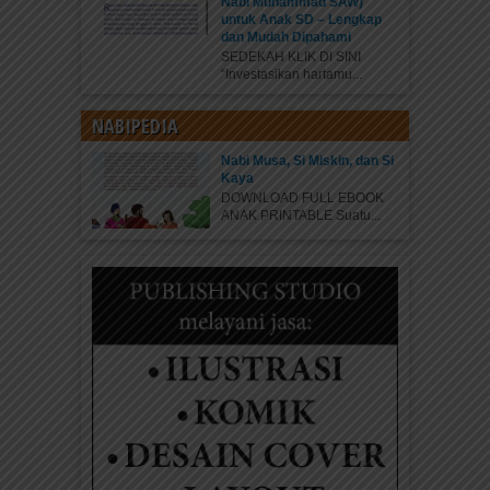
Nabi Muhammad SAW)
untuk Anak SD – Lengkap
dan Mudah Dipahami
SEDEKAH KLIK DI SINI
“Investasikan hartamu...
NABIPEDIA
Nabi Musa, Si Miskin, dan Si
Kaya
DOWNLOAD FULL EBOOK
ANAK PRINTABLE Suatu...