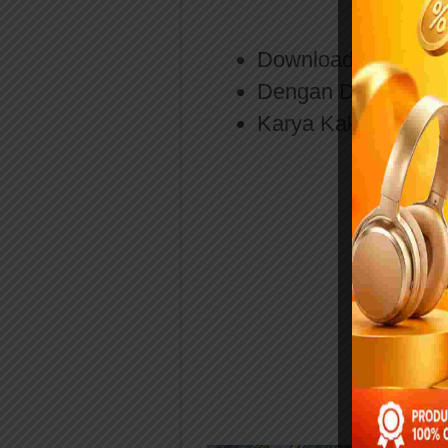
Download full eboo
Dengan Donasi: WA
Karya Kak Nurul Ih