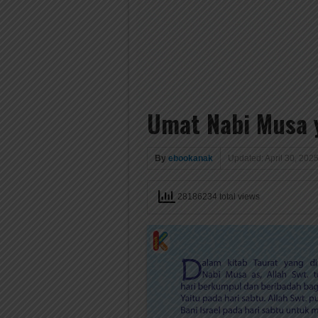
Umat Nabi Musa y
By
ebookanak
Updated: April 30, 202
28186234 total views