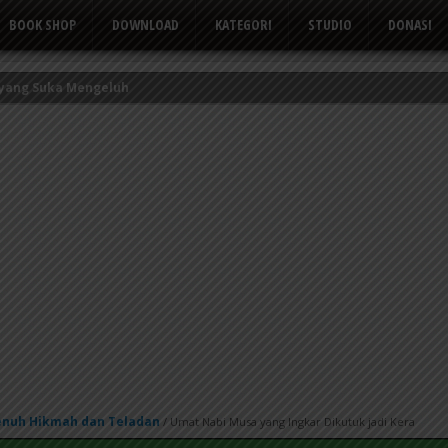
BOOK SHOP
DOWNLOAD
KATEGORI
STUDIO
DONASI
 yang Suka Mengeluh
kor Kerbau
Tusuk Gigi
Penuh Hikmah dan Teladan
/
Umat Nabi Musa yang Ingkar Dikutuk jadi Kera