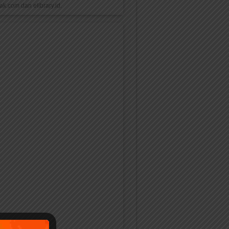
k.com dan elibrary.id.