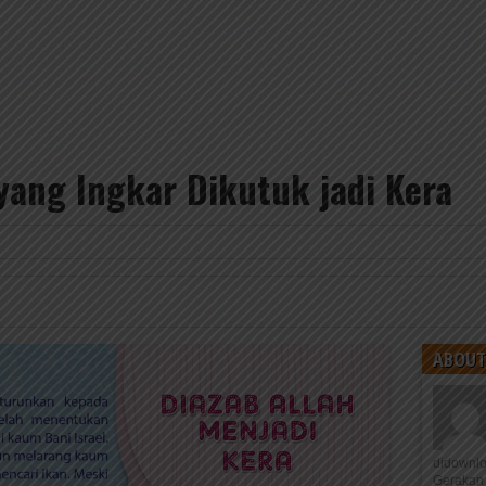
ang Ingkar Dikutuk jadi Kera
5
ABOUT
didownl
Gerakan 