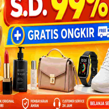
k
 0815 6148 165
san (ebookanak.com)
BANTU