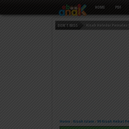
HOME
PDF
Kisah Keledai Pemalas
DON'T MISS
Persahabatan Empat E
Putri Ayu dan Prajurit 
Home
Kisah Islam
99 Kisah Hebat 
/
/