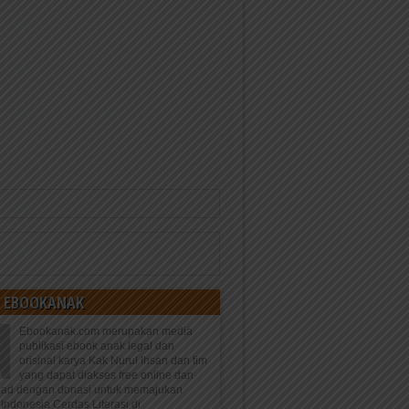
 EBOOKANAK
Ebookanak.com merupakan media
publikasi ebook anak legal dan
orisinal karya Kak Nurul Ihsan dan tim
yang dapat diakses free online dan
oad dengan donasi untuk memajukan
Indonesia Cerdas Literasi di