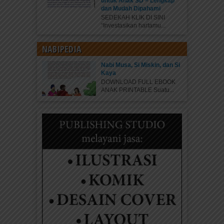
untuk Anak SD – Lengkap
dan Mudah Dipahami
SEDEKAH KLIK DI SINI
“Investasikan hartamu...
NABIPEDIA
Nabi Musa, Si Miskin, dan Si
Kaya
DOWNLOAD FULL EBOOK
ANAK PRINTABLE Suatu...