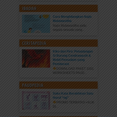
IBADAH
Cara Menghilangkan Najis
Mutawasitha
Najis Mutawasitha yaitu
segala sesuatu yang...
CERITAPEDIA
Kiko dan Firo: Petualangan
Si Burung Cendrawasih &
Mobil Pemadam yang
Pemberani
DOWNLOAD PAKET 1001
WORKSHEETS PAUD...
PAUDPEDIA
Suku Kata Berakhiran Satu
Huruf “ng”
PROMO TERBATAS • KLIK
DI...