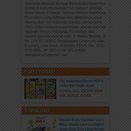
Indonesia Berbudi: Berbagi Buku Anak Digital Free
Online di www.ebookanak.com. Sebuah gerakan
sosial literasi di bawah Yayasan Sebaca Indonesia
Foundation yang didirikan dan diketuainya untuk
mewujudkan visi Indonesia Cerdas Literasi pada
2045. Untuk kerjasama penerbitan silakan hubungi
Yayasan Sebaca Indonesia Foundation atau
redaksi www.ebookanak.com: Jl. Raden Mochtar III,
No. 126, RT 003/02, Sindanglaya, Cimenyan, Kab.
Bandung Jawa Barat, Indonesia 40195, telp. (022)
87824898, HP. 0815 6148 165. e-mail:
cbmagency25@gmail.com
PAKET DONASI
192 Halaman Ebook PDF 8
Judul Seri Fiqih Anak
DOWNLOAD EBOOK ANAK
KAK NURUL IHSAN...
DOWNLOAD
Ulasan Buku Gambar Lucu
Mika: Media Literasi Digital
Anak Usia Dini yang Penuh