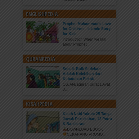
ENGLISHPEDIA
Prophet Muhammad’s Love
for Children – Islamic Story
for Kids
Introduction When we talk
about Prophet...
QURANPEDIA
Sebaik-Baik Sedekah
Adalah Kelebihan dari
Kebutuhan Pokok
QS. Al-Baqarah Surat 1 Ayat
3...
KISAHPEDIA
Kisah Nabi Yakub: 25 Tanya
Jawab Pernikahan, 12 Putra
& Bani Israel
DOWNLOAD EBOOK
SEKARANG
PROMO...