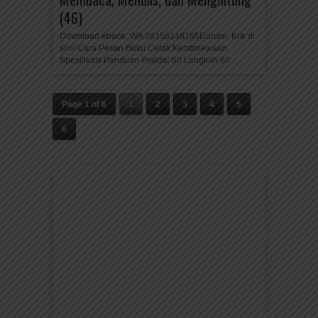
(46)
Download ebook: WA 08156148165Donasi: Klik di
sini! Cara Pesan Buku Cetak Keistimewaan
Spesifikasi Panduan Praktis: 60 Langkah 60...
Page 1 of 6
1
2
3
4
5
6