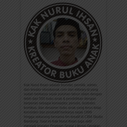
Kak Nurul Ihsan adalah founder, pemilik, admin,
dan kreator ebookanak.com dan elibrary.id yang
sudah berkarya sejak puluhan tahun silam dengan
lebih dari 500 buku anak & pendidikan dengan
berperan sebagai konseptor, penulis, ilustrator,
komikus, dan desainer buku anak yang terus tetap
konsisten dan produktif berkarya sejak 1999
hingga sekarang bersama tim kreatif di CBM Studio
Bandung. Saat ini Kak Nurul Ihsan juga aktif
menjadi inisiator Program Sosial Literasi Gerakan