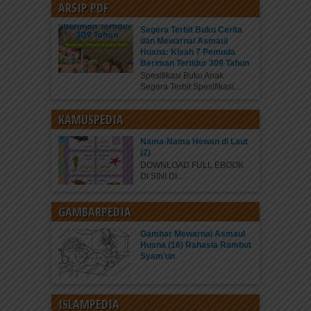
ARSIP PDF
Segera Terbit Buku Cerita
dan Mewarnai Asmaul
Husna: Kisah 7 Pemuda
Beriman Tertidur 309 Tahun
Spesifikasi Buku Anak
Segera Terbit Spesifikasi...
KAMUSPEDIA
Nama-Nama Hewan di Laut
(2)
DOWNLOAD FULL EBOOK
DI SINI DI...
GAMBARPEDIA
Gambar Mewarnai Asmaul
Husna (16) Rahasia Rambut
Syam’un
ISLAMPEDIA