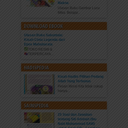
Makna
Ulasan Buku Gambar Lucu
Mika: Belajar...
DOWNLOAD EBOOK
Ulasan Buku Sakuntala:
Kisah Cinta Legenda dari
Epos Mahabarata
TOKO RESMI &
TERPERCAYA
...
HADISPEDIA
Kisah Hadits Pilihan Pedang
Allah Yang Terhunus
Pesan Moral Kita tidak cukup
hanya...
SAINSPEDIA
25 Soal dan Jawaban
tentang Siti Aminah (Ibu
Nabi Muhammad SAW)