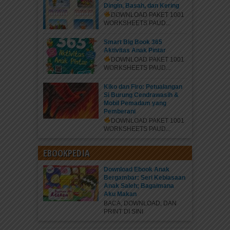
Dingin, Basah, dan Kering
DOWNLOAD PAKET 1001
WORKSHEETS PAUD...
Smart Big Book 365
Aktivitas Anak Pintar
DOWNLOAD PAKET 1001
WORKSHEETS PAUD...
Kiko dan Firo: Petualangan
Si Burung Cendrawasih &
Mobil Pemadam yang
Pemberani
DOWNLOAD PAKET 1001
WORKSHEETS PAUD...
EBOOKPEDIA
Download Ebook Anak
Bergambar: Seri Kebiasaan
Anak Saleh; Bagaimana
Aku Makan
BACA, DOWNLOAD, DAN
PRINT DI SINI