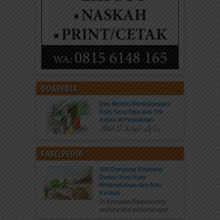
DOAPEDIA
Doa Mohon Perlindungan:
Kuis Seru Tips dan Trik
Aman di Perjalanan
رَبِّ إِنِّي أَعُوذُ بِكَ أَنْ أَسْأَلَكَ...
FABELPEDIA
100 Dongeng Binatang
Dunia: Asal Kata
Minangkabau dan Adu
Kerbau
Di Kerajaan Pagaruyung
sedang ada pertandingan...