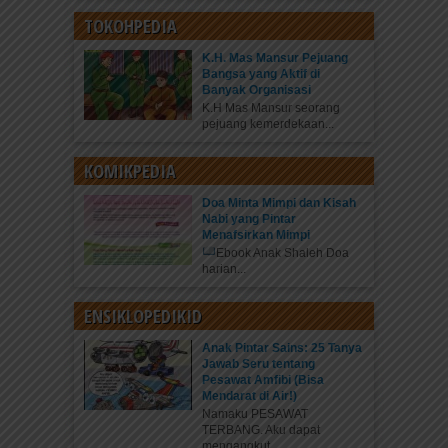
TOKOHPEDIA
K.H. Mas Mansur Pejuang
Bangsa yang Aktif di
Banyak Organisasi
K.H Mas Mansur seorang
pejuang kemerdekaan...
KOMIKPEDIA
Doa Minta Mimpi dan Kisah
Nabi yang Pintar
Menafsirkan Mimpi
Ebook Anak Shaleh Doa
harian...
ENSIKLOPEDIKID
Anak Pintar Sains: 25 Tanya
Jawab Seru tentang
Pesawat Amfibi (Bisa
Mendarat di Air!)
Namaku PESAWAT
TERBANG. Aku dapat
mengangkut...