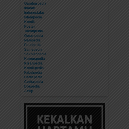
Gambarpedia
Ibadah
Indonesiaku
Islampedia
Komik
Poster
Tokohpedia
Quranpedia
Nabipedia
Paudpedia
Sainspedia
Sekolahpedia
Kamuspedia
Kisahpedia
Komikpedia
Fabelpedia
Hadispedia
Ceritapedia
Doapedia
Arsip