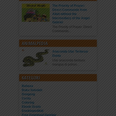
The Priority of Prayer:
Direct Commands from
Allah without the
Intermediary of the Angel
Gabriel
The Priority of Prayer: Direct
Commands...
ANIMALPEDIA
Anaconda Ular Terbesar
Dunia
Ular anaconda berburu
mangsa di pohon...
KATEGORI
Bahasa
Buku Sekolah
Dongeng
Cerita
Coloring
Ebook Gratis
Ensiklopedikid
Free Download Gambar