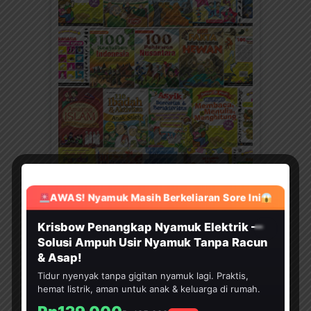
AWAS! Nyamuk Masih Berkeliaran Sore Ini
KATEGORI
HEMAT 30%
Krisbow Penangkap Nyamuk Elektrik —
Kategori
Solusi Ampuh Usir Nyamuk Tanpa Racun
& Asap!
TERBARU
Tidur nyenyak tanpa gigitan nyamuk lagi. Praktis,
hemat listrik, aman untuk anak & keluarga di rumah.
Download Ebook 60
Langkah 60 Hari Aku Pintar