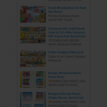
Download Ebook PDF 60...
Kisah Menakjubkan 25 Nabi
dan Rasul
Pahala Sedekah jariyah
ebook PDF “Kisah...
Download 400 Judul Ebook
Anak Isi 10+ Ribu Halaman
PDF Karya Kak Nurul Ihsan
DOWNLOAD EBOOK
ANAK DENGAN DONASI...
Daftar Anggota Elibrary.id
Daftar di sini Salam Sahabat
elibrary.id...
Belajar Mengenal Nama-
Nama Rasa
DOWNLOAD PAKET 1001
WORKSHEETS PAUD...
Mengenal Benda Panas,
Dingin, Basah, dan Kering
DOWNLOAD PAKET 1001
WORKSHEETS PAUD...