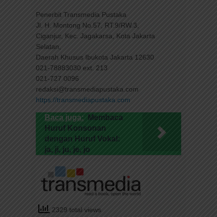
Penerbit Transmedia Pustaka
Jl. H. Montong No.57, RT.9/RW.3,
Ciganjur, Kec. Jagakarsa, Kota Jakarta
Selatan,
Daerah Khusus Ibukota Jakarta 12630
021-78883030 ext. 213
021-727 0096
redaksi@transmediapustaka.com
https://transmediapustaka.com
Baca juga:
Membaca
Huruf Konsonan
dengan Huruf Vokal:
ja, ji, ju, je, jo
2329 total views