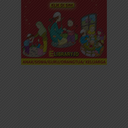
Aktivitas Edukatif Menarik
Promo Hari Ini Berakhir Dalam
17:18:14
Kuota Download Promo
Terbatas!
DOWNLOAD SEKARANG