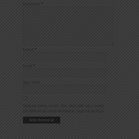
Komentar
*
Nama
*
Email
*
Situs Web
Simpan nama, email, dan situs web saya pada
peramban ini untuk komentar saya berikutnya.