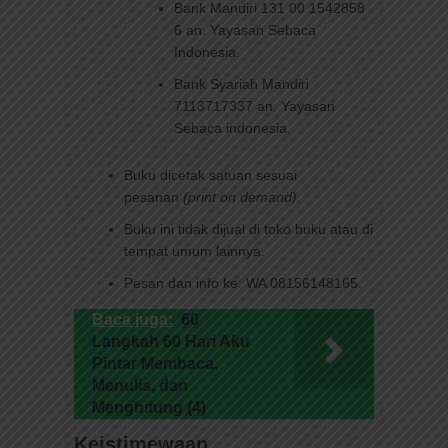
Bank Mandiri 131 00 1542858
6 an. Yayasan Sebaca
Indonesia.
Bank Syariah Mandiri
7113717337 an. Yayasan
Sebaca indonesia.
Buku dicetak satuan sesuai
pesanan
(print on demand).
Buku ini tidak dijual di toko buku atau di
tempat umum lainnya.
Pesan dan info ke: WA 08156148165.
Baca juga:
60
Langkah 60 Hari Aku
Pintar Membaca,
Menulis, dan
Menghitung (4)
Keistimewaan