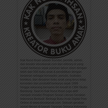
Kak Nurul Ihsan adalah founder, pemilik, admin,
dan kreator ebookanak.com dan elibrary.id yang
sudah berkarya sejak puluhan tahun silam dengan
lebih dari 500 buku anak & pendidikan dengan
berperan sebagai konseptor, penulis, ilustrator,
komikus, dan desainer buku anak yang terus tetap
konsisten dan produktif berkarya sejak 1999
hingga sekarang bersama tim kreatif di CBM Studio
Bandung. Saat ini Kak Nurul Ihsan juga aktif
menjadi inisiator Program Sosial Literasi Gerakan
Indonesia Berbudi: Berbagi Buku Anak Digital Free
Online di www.ebookanak.com. Sebuah gerakan
sosial literasi di bawah Yayasan Sebaca Indonesia