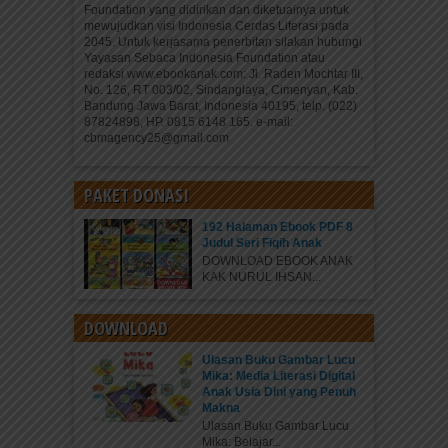
Foundation yang didirikan dan diketuainya untuk
mewujudkan visi Indonesia Cerdas Literasi pada
2045. Untuk kerjasama penerbitan silakan hubungi
Yayasan Sebaca Indonesia Foundation atau
redaksi www.ebookanak.com: Jl. Raden Mochtar III,
No. 126, RT 003/02, Sindanglaya, Cimenyan, Kab.
Bandung Jawa Barat, Indonesia 40195, telp. (022)
87824898, HP. 0815 6148 165. e-mail:
cbmagency25@gmail.com
PAKET DONASI
192 Halaman Ebook PDF 8
Judul Seri Fiqih Anak
DOWNLOAD EBOOK ANAK
KAK NURUL IHSAN...
DOWNLOAD
Ulasan Buku Gambar Lucu
Mika: Media Literasi Digital
Anak Usia Dini yang Penuh
Makna
Ulasan Buku Gambar Lucu
Mika: Belajar...