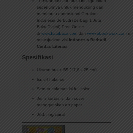
100% donasi dari buku ini digunakan
sepenuhnya untuk mendukung dan
membantu operasional Gerakan
Indonesia Berbudi (Berbagi 1 Juta
Buku Digital) Free Online
di
www.katabaca.com
dan
www.ebookanak.com
un
mewujudkan visi
Indonesia Berbudi
Cerdas Literasi.
Spesifikasi
Ukuran buku: B5 (17,6 x 25 cm)
Isi: 64 halaman
Semua halaman isi full color
Jenis kertas isi dan cover
menggunakan art paper
Jilid: ring/spiral