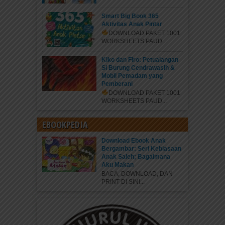
Smart Big Book 365
Aktivitas Anak Pintar
DOWNLOAD PAKET 1001
WORKSHEETS PAUD...
Kiko dan Firo: Petualangan
Si Burung Cendrawasih &
Mobil Pemadam yang
Pemberani
DOWNLOAD PAKET 1001
WORKSHEETS PAUD...
EBOOKPEDIA
Download Ebook Anak
Bergambar: Seri Kebiasaan
Anak Saleh; Bagaimana
Aku Makan
BACA, DOWNLOAD, DAN
PRINT DI SINI...