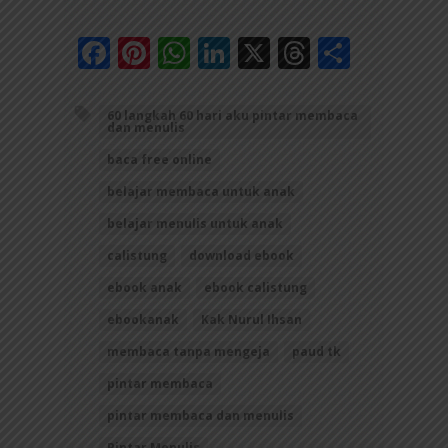
Facebook
Pinterest
WhatsApp
LinkedIn
X
Threads
Share
60 langkah 60 hari aku pintar membaca
dan menulis
baca free online
belajar membaca untuk anak
belajar menulis untuk anak
calistung
download ebook
ebook anak
ebook calistung
ebookanak
Kak Nurul Ihsan
membaca tanpa mengeja
paud tk
pintar membaca
pintar membaca dan menulis
Pintar Menulis