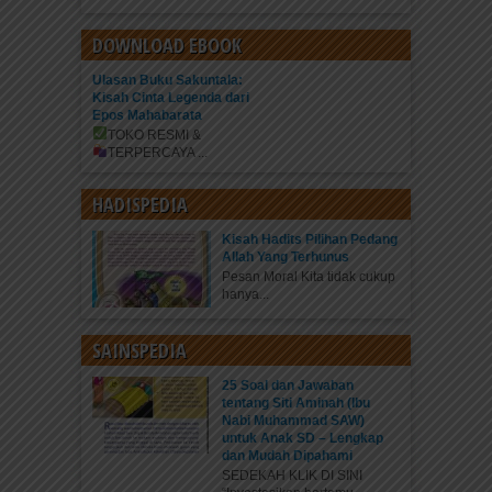
DOWNLOAD EBOOK
Ulasan Buku Sakuntala:
Kisah Cinta Legenda dari
Epos Mahabarata
TOKO RESMI &
TERPERCAYA
...
HADISPEDIA
Kisah Hadits Pilihan Pedang
Allah Yang Terhunus
Pesan Moral Kita tidak cukup
hanya...
SAINSPEDIA
25 Soal dan Jawaban
tentang Siti Aminah (Ibu
Nabi Muhammad SAW)
untuk Anak SD – Lengkap
dan Mudah Dipahami
SEDEKAH KLIK DI SINI