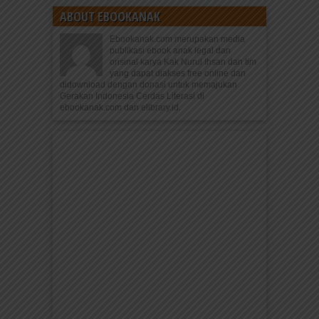
ABOUT EBOOKANAK
Ebookanak.com merupakan media
publikasi ebook anak legal dan
orisinal karya Kak Nurul Ihsan dan tim
yang dapat diakses free online dan
didownload dengan donasi untuk memajukan
Gerakan Indonesia Cerdas Literasi di
ebookanak.com dan elibrary.id.