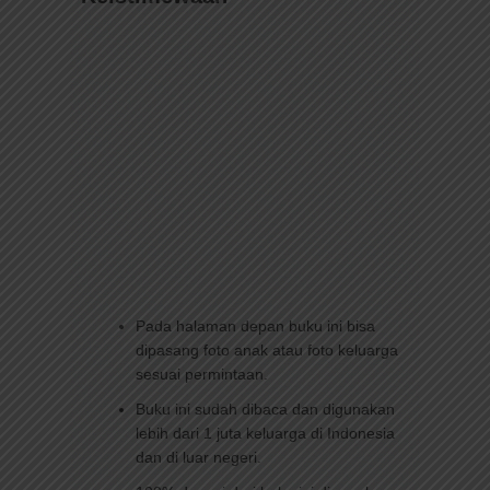
Pada halaman depan buku ini bisa
dipasang foto anak atau foto keluarga
sesuai permintaan.
Buku ini sudah dibaca dan digunakan
lebih dari 1 juta keluarga di Indonesia
dan di luar negeri.