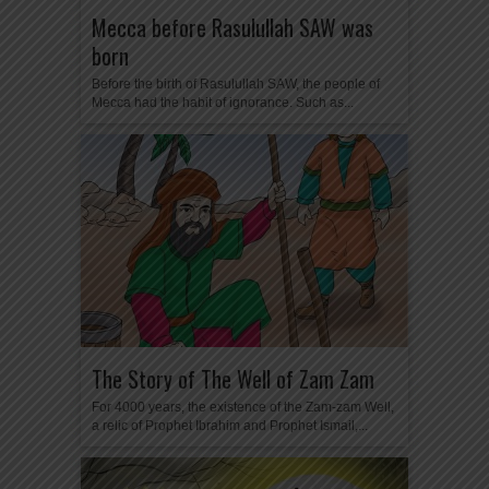
Mecca before Rasulullah SAW was
born
Before the birth of Rasulullah SAW, the people of
Mecca had the habit of ignorance. Such as...
The Story of The Well of Zam Zam
For 4000 years, the existence of the Zam-zam Well,
a relic of Prophet Ibrahim and Prophet Ismail,...