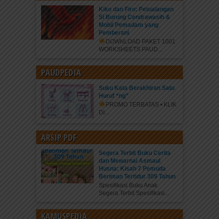
Kiko dan Firo: Petualangan
Si Burung Cendrawasih &
Mobil Pemadam yang
Pemberani
DOWNLOAD PAKET 1001
WORKSHEETS PAUD...
PAUDPEDIA
Suku Kata Berakhiran Satu
Huruf “ng”
PROMO TERBATAS • KLIK
DI...
ARSIP PDF
Segera Terbit Buku Cerita
dan Mewarnai Asmaul
Husna: Kisah 7 Pemuda
Beriman Tertidur 309 Tahun
Spesifikasi Buku Anak
Segera Terbit Spesifikasi...
KAMUSPEDIA