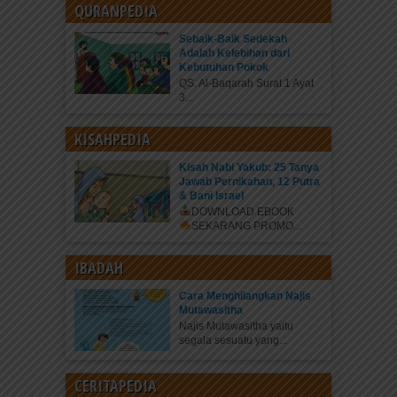
QURANPEDIA
Sebaik-Baik Sedekah
Adalah Kelebihan dari
Kebutuhan Pokok
QS. Al-Baqarah Surat 1 Ayat
3...
KISAHPEDIA
Kisah Nabi Yakub: 25 Tanya
Jawab Pernikahan, 12 Putra
& Bani Israel
DOWNLOAD EBOOK
SEKARANG
PROMO...
IBADAH
Cara Menghilangkan Najis
Mutawasitha
Najis Mutawasitha yaitu
segala sesuatu yang...
CERITAPEDIA