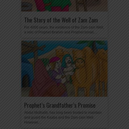
The Story of the Well of Zam Zam
For 4000 years, the existence of the Zam-zam Well,
a relic of Prophet Ibrahim and Prophet Ismail,...
Prophet’s Grandfather’s Promise
Abdul Muthalib, has long been trusted to maintain
and guard the Kaaba and the Zam-zam Well.
However,...