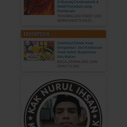
Si Burung Cendrawasih &
Mobil Pemadam yang
Pemberani
DOWNLOAD PAKET 1001
WORKSHEETS PAUD...
EBOOKPEDIA
Download Ebook Anak
Bergambar: Seri Kebiasaan
Anak Saleh; Bagaimana
Aku Makan
BACA, DOWNLOAD, DAN
PRINT DI SINI