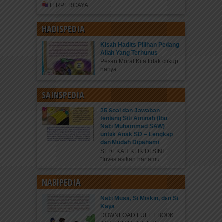
TERPERCAYA
...
HADISPEDIA
Kisah Hadits Pilihan Pedang
Allah Yang Terhunus
Pesan Moral Kita tidak cukup
hanya...
SAINSPEDIA
25 Soal dan Jawaban
tentang Siti Aminah (Ibu
Nabi Muhammad SAW)
untuk Anak SD – Lengkap
dan Mudah Dipahami
SEDEKAH KLIK DI SINI
“Investasikan hartamu...
NABIPEDIA
Nabi Musa, Si Miskin, dan Si
Kaya
DOWNLOAD FULL EBOOK