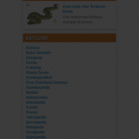
Anaconda Ular Terbesar
Dunia
Ular anaconda berburu
mangsa di pohon...
KATEGORI
Bahasa
Buku Sekolah
Dongeng
Cerita
Coloring
Ebook Gratis
Ensiklopedikid
Free Download Gambar
Gambarpedia
Ibadah
Indonesiaku
Islampedia
Komik
Poster
Tokohpedia
Quranpedia
Nabipedia
Paudpedia
Sainspedia