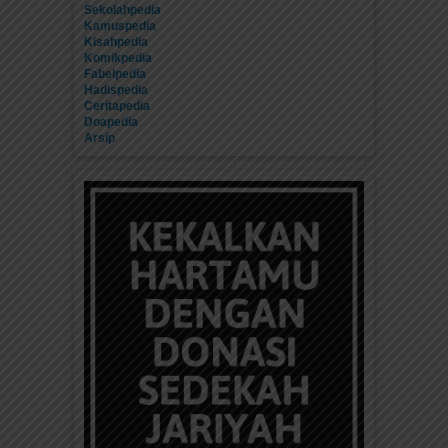
Sekolahpedia
Kamuspedia
Kisahpedia
Komikpedia
Fabelpedia
Hadispedia
Ceritapedia
Doapedia
Arsip