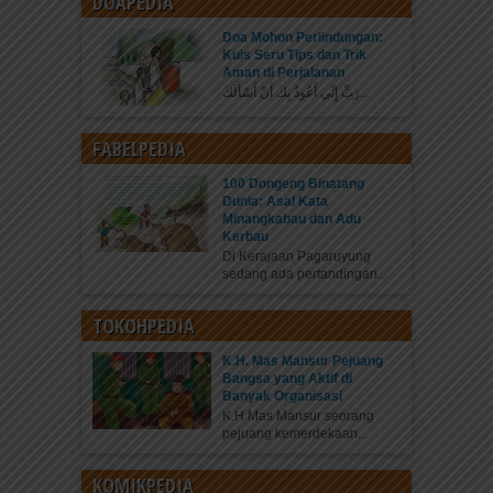
DOAPEDIA
Doa Mohon Perlindungan:
Kuis Seru Tips dan Trik
Aman di Perjalanan
رَبِّ إِنِّي أَعُوذُ بِكَ أَنْ أَسْأَلَكَ...
FABELPEDIA
100 Dongeng Binatang
Dunia: Asal Kata
Minangkabau dan Adu
Kerbau
Di Kerajaan Pagaruyung
sedang ada pertandingan...
TOKOHPEDIA
K.H. Mas Mansur Pejuang
Bangsa yang Aktif di
Banyak Organisasi
K.H Mas Mansur seorang
pejuang kemerdekaan...
KOMIKPEDIA