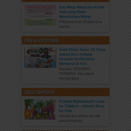
Doa Minta Mimpi dan Kisah
Nabi yang Pintar
Menafsirkan Mimpi
Ebook Anak Shaleh Doa
harian...
ENSIKLOPEDIKID
Anak Pintar Sains: 25 Tanya
Jawab Seru tentang
Pesawat Amfibi (Bisa
Mendarat di Air!)
Namaku PESAWAT
TERBANG. Aku dapat
mengangkut...
ENGLISHPEDIA
Prophet Muhammad’s Love
for Children – Islamic Story
for Kids
Introduction When we talk
about Prophet...