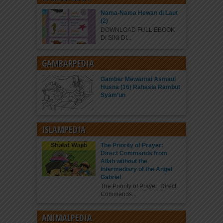
Nama-Nama Hewan di Laut
(2)
DOWNLOAD FULL EBOOK
DI SINI DI...
GAMBARPEDIA
Gambar Mewarnai Asmaul
Husna (16) Rahasia Rambut
Syam’un
ISLAMPEDIA
The Priority of Prayer:
Direct Commands from
Allah without the
Intermediary of the Angel
Gabriel
The Priority of Prayer: Direct
Commands...
ANIMALPEDIA