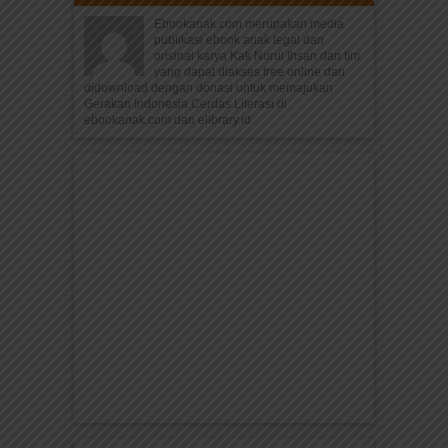
Ebookanak.com merupakan media
publikasi ebook anak legal dan
orisinal karya Kak Nurul Ihsan dan tim
yang dapat diakses free online dan
didownload dengan donasi untuk memajukan
Gerakan Indonesia Cerdas Literasi di
ebookanak.com dan elibrary.id.