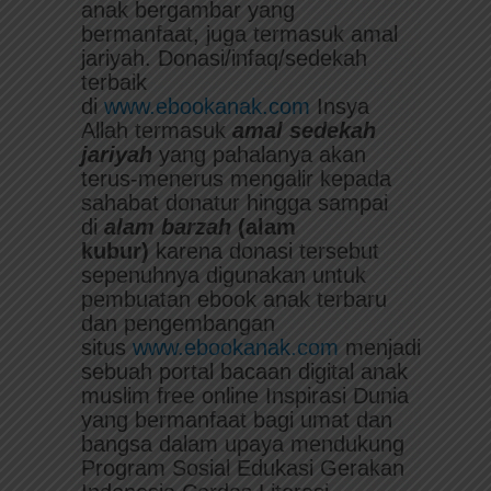
anak bergambar yang
bermanfaat, juga termasuk amal
jariyah. Donasi/infaq/sedekah
terbaik
di
www.ebookanak.com
Insya
Allah termasuk
amal sedekah
jariyah
yang pahalanya akan
terus-menerus mengalir kepada
sahabat donatur hingga sampai
di
alam
barzah
(alam
kubur)
karena donasi tersebut
sepenuhnya digunakan untuk
pembuatan ebook anak terbaru
dan pengembangan
situs
www.ebookanak.com
menjadi
sebuah portal bacaan digital anak
muslim free online Inspirasi Dunia
yang bermanfaat bagi umat dan
bangsa dalam upaya mendukung
Program Sosial Edukasi Gerakan