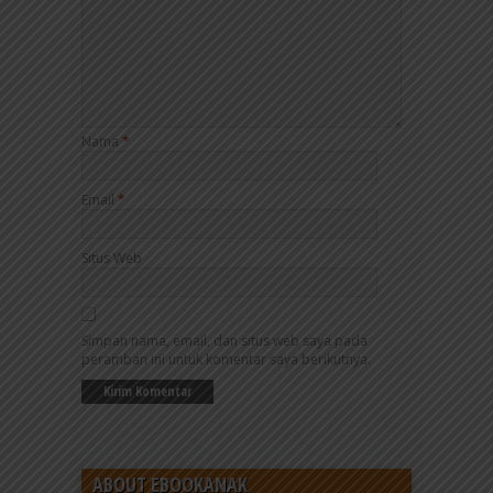
Nama
*
Email
*
Situs Web
Simpan nama, email, dan situs web saya pada
peramban ini untuk komentar saya berikutnya.
ABOUT EBOOKANAK