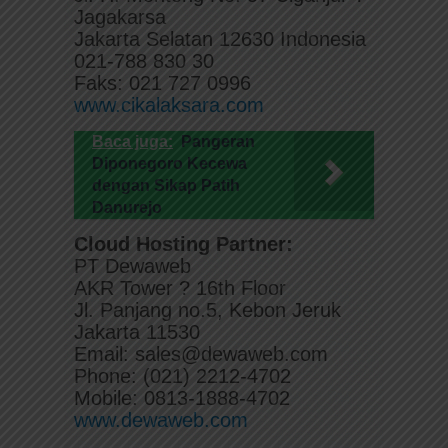
Jagakarsa
Jakarta Selatan 12630 Indonesia
021-788 830 30
Faks: 021 727 0996
www.cikalaksara.com
Baca juga:
Pangeran
Diponegoro Kecewa
dengan Sikap Patih
Danurejo
Cloud Hosting Partner:
PT Dewaweb
AKR Tower ? 16th Floor
Jl. Panjang no.5, Kebon Jeruk
Jakarta 11530
Email: sales@dewaweb.com
Phone: (021) 2212-4702
Mobile: 0813-1888-4702
www.dewaweb.com