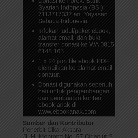
Donasi ke norek: Bank
Syariah Indonesia (BSI):
7113717337 an. Yayasan
Sebaca Indonesia.
Infokan judul/paket ebook,
alamat email, dan bukti
transfer donasi ke WA 0815
6148 165.
1 x 24 jam file ebook PDF
diemailkan ke alamat email
donatur.
Donasi digunakan sepenuh
hati untuk pengembangan
dan pembuatan konten
ebook anak di
www.ebookanak.com
Sumber dan Kontributor
Penerbit Cikal Aksara
Jl. H. Montong No. 57 Ciganjur ?