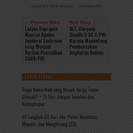
penerbit cikal aksara
tokohpedia
← Previous Story
Next Story →
Letjen Suprapto
M.T. Haryono
Mantan Ajudan
Diculik G 30 S/PKI
Jenderal Sudirman
Karena Menentang
yang Menjadi
Pembentukan
Korban Penculikan
Angkatan Kelima
G30S/PKI
EBOOK TERKAIT
Siapa Nama Nabi yang Masuk Surga Tanpa
Dihisab? + 15 Quiz dengan Jawaban dan
Kelengkapan
60 Langkah 60 Hari Aku Pintar Membaca,
Menulis, dan Menghitung (33)