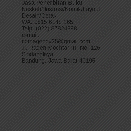
Jasa Penerbitan Buku
Naskah/Ilustrasi/Komik/Layout
Desain/Cetak
WA: 0815 6148 165
Telp: (022) 87824898
e-mail:
cbmagency25@gmail.com
Jl. Raden Mochtar III, No. 126,
Sindanglaya,
Bandung, Jawa Barat 40195