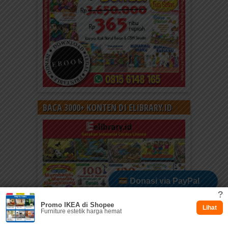
BACA 3000+ KONTEN DI ELIBRARY.ID
Donasi via PayPal
?
Promo IKEA di Shopee
Dukung via Kitabisa
Lihat
Furniture estetik harga hemat