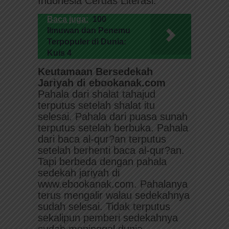
Indonesia Cerdas Literasi.
Baca juga:
100
Ilmuwan dan Penemu
Terpopuler di Dunia:
Kuis 4
Keutamaan Bersedekah
Jariyah di ebookanak.com
Pahala dari shalat tahajud
terputus setelah shalat itu
selesai. Pahala dari puasa sunah
terputus setelah berbuka. Pahala
dari baca al-qur?an terputus
setelah berhenti baca al-qur?an.
Tapi berbeda dengan pahala
sedekah jariyah di
www.ebookanak.com. Pahalanya
terus mengalir walau sedekahnya
sudah selesai. Tidak terputus
sekalipun pemberi sedekahnya