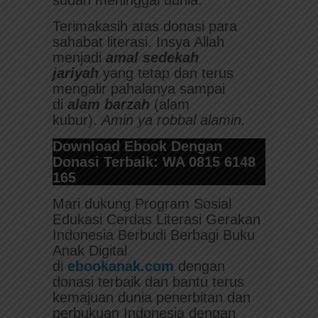
sudah meninggal dunia.
Terimakasih atas donasi para
sahabat literasi. Insya Allah
menjadi
amal sedekah
jariyah
yang tetap dan terus
mengalir pahalanya sampai
di
alam barzah
(alam
kubur).
Amin ya robbal alamin.
Download Ebook Dengan
Donasi Terbaik: WA 0815 6148
165
Mari dukung Program Sosial
Edukasi Cerdas Literasi Gerakan
Indonesia Berbudi Berbagi Buku
Anak Digital
di
ebookanak.com
dengan
donasi terbaik dan bantu terus
kemajuan dunia penerbitan dan
perbukuan Indonesia dengan