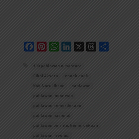
Facebook
Pinterest
WhatsApp
LinkedIn
X
Threads
Share
100 pahlawan nusantara
Cikal Aksara
ebook anak
Kak Nurul Ihsan
pahlawan
pahlawan indonesia
pahlawan kemerdekaan
pahlawan nasional
pahlawan perintis kemerdekaan
pahlawan revolusi