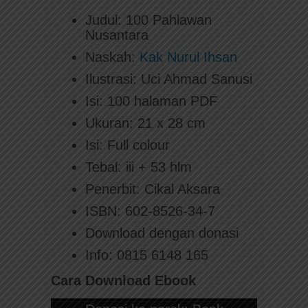
Judul: 100 Pahlawan
Nusantara
Naskah:
Kak Nurul Ihsan
Ilustrasi: Uci Ahmad Sanusi
Isi: 100 halaman PDF
Ukuran: 21 x 28 cm
Isi: Full colour
Tebal: iii + 53 hlm
Penerbit: Cikal Aksara
ISBN: 602-8526-34-7
Download dengan donasi
Info: 0815 6148 165
Cara Download Ebook