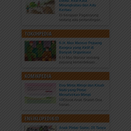
Dunia: Asal Kata
Minangkabau dan Adu
Kerbau
Di Kerajaan Pagaruyung
sedang ada pertandingan...
TOKOHPEDIA
K.H. Mas Mansur Pejuang
Bangsa yang Aktif di
Banyak Organisasi
K.H Mas Mansur seorang
pejuang kemerdekaan...
KOMIKPEDIA
Doa Minta Mimpi dan Kisah
Nabi yang Pintar
Menafsirkan Mimpi
Ebook Anak Shaleh Doa
harian...
ENSIKLOPEDIKID
Anak Pintar Sains: 25 Tanya