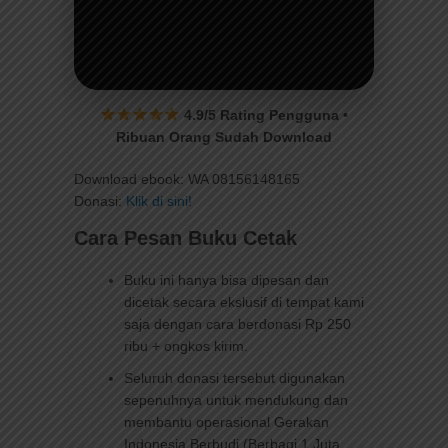
4.9/5 Rating Pengguna •
Ebook PDF Printable
Ribuan Orang Sudah Download
60 Halaman Full
Color
Download ebook: WA 08156148165
Donasi:
Klik di sini!
Belajar Membaca & Menulis Anak Lebih
Seru, Praktis, dan Menyenangkan
Cara Pesan Buku Cetak
Buku ini hanya bisa dipesan dan
Siap Download & Print
dicetak secara ekslusif di tempat kami
Full Color Premium
saja dengan cara berdonasi Rp 250
Cocok untuk Anak PAUD & TK
ribu + ongkos kirim.
Aktivitas Edukatif Menarik
Seluruh donasi tersebut digunakan
sepenuhnya untuk mendukung dan
Promo Hari Ini Berakhir Dalam
membantu operasional Gerakan
22:39:29
Indonesia Berbudi (Berbagi 1 Juta