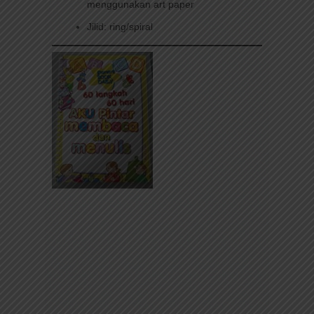
menggunakan art paper
Jilid: ring/spiral