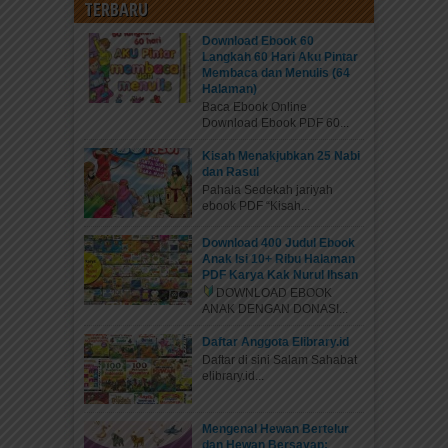
TERBARU
Download Ebook 60
Langkah 60 Hari Aku Pintar
Membaca dan Menulis (64
Halaman)
Baca Ebook Online
Download Ebook PDF 60...
Kisah Menakjubkan 25 Nabi
dan Rasul
Pahala Sedekah jariyah
ebook PDF “Kisah...
Download 400 Judul Ebook
Anak Isi 10+ Ribu Halaman
PDF Karya Kak Nurul Ihsan
DOWNLOAD EBOOK
ANAK DENGAN DONASI...
Daftar Anggota Elibrary.id
Daftar di sini Salam Sahabat
elibrary.id...
Mengenal Hewan Bertelur
dan Hewan Bersayap: