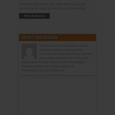
Simpan nama, email, dan situs web saya pada
peramban ini untuk komentar saya berikutnya.
ABOUT EBOOKANAK
Ebookanak.com merupakan media
publikasi ebook anak legal dan
orisinal karya Kak Nurul Ihsan dan tim
yang dapat diakses free online dan
didownload dengan donasi untuk memajukan
Gerakan Indonesia Cerdas Literasi di
ebookanak.com dan elibrary.id.