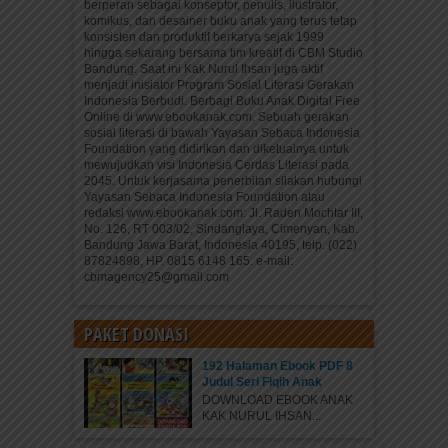
berperan sebagai konseptor, penulis, ilustrator,
komikus, dan desainer buku anak yang terus tetap
konsisten dan produktif berkarya sejak 1999
hingga sekarang bersama tim kreatif di CBM Studio
Bandung. Saat ini Kak Nurul Ihsan juga aktif
menjadi inisiator Program Sosial Literasi Gerakan
Indonesia Berbudi: Berbagi Buku Anak Digital Free
Online di www.ebookanak.com. Sebuah gerakan
sosial literasi di bawah Yayasan Sebaca Indonesia
Foundation yang didirikan dan diketuainya untuk
mewujudkan visi Indonesia Cerdas Literasi pada
2045. Untuk kerjasama penerbitan silakan hubungi
Yayasan Sebaca Indonesia Foundation atau
redaksi www.ebookanak.com: Jl. Raden Mochtar III,
No. 126, RT 003/02, Sindanglaya, Cimenyan, Kab.
Bandung Jawa Barat, Indonesia 40195, telp. (022)
87824898, HP. 0815 6148 165. e-mail:
cbmagency25@gmail.com
PAKET DONASI
192 Halaman Ebook PDF 8
Judul Seri Fiqih Anak
DOWNLOAD EBOOK ANAK
KAK NURUL IHSAN...