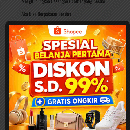
Menghubungkan Pasangan Gambar yang Sesuai
Aku Bisa Berpakaian Sendiri
Cara Makhluk Hidup Berkembang Biak
Belajar Mengenal Hewan
Belajar Mengenal Buah-Buahan dalam Bahasa
Inggris
Kisah Aira dan Toilet Sakti: Menanamkan
Kebiasaan Baik di Kamar Mandi Sejak Dini
Kisah Rasulullah Tidak Bisa Tidur Karena
Sebutir Kurma! Ini Bahaya Mengambil Milik
Orang Lain Tanpa Izin Menurut Al-Quran &
Hadits
Mengenal Aktivitas Anak yang Sehat