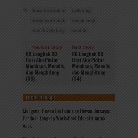
baca free online
calistung
download ebook
ebook anak
ebook calistung
paud tk
← Previous Story
Next Story →
60 Langkah 60
60 Langkah 60
Hari Aku Pintar
Hari Aku Pintar
Membaca, Menulis,
Membaca, Menulis,
dan Menghitung
dan Menghitung
(30)
(34)
EBOOK TERKAIT
Mengenal Hewan Bertelur dan Hewan Bersayap:
Panduan Lengkap Worksheet Edukatif untuk
Anak