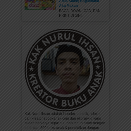
Anak Saleh; Bagaimana
Aku Makan
BACA, DOWNLOAD, DAN
PRINT DI SINI...
Kak Nurul Ihsan adalah founder, pemilik, admin,
dan kreator ebookanak.com dan elibrary.id yang
sudah berkarya sejak puluhan tahun silam dengan
lebih dari 500 buku anak & pendidikan dengan