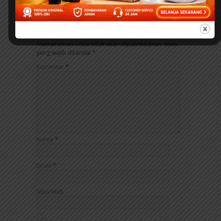
LEAVE A REPLY
Alamat email Anda tidak akan dipublikasikan.
Ruas
yang wajib ditandai
*
Komentar
*
Nama
*
Email
*
Situs Web