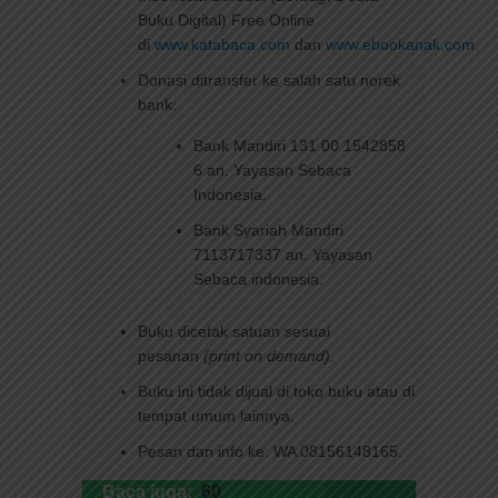
Buku Digital) Free Online
di
www.katabaca.com
dan
www.ebookanak.com
.
Kuota Download Promo
Terbatas!
Donasi ditransfer ke salah satu norek
bank:
DOWNLOAD SEKARANG
Bank Mandiri 131 00 1542858
6 an. Yayasan Sebaca
Indonesia.
Bank Syariah Mandiri
7113717337 an. Yayasan
Sebaca indonesia.
Buku dicetak satuan sesuai
pesanan
(print on demand).
Buku ini tidak dijual di toko buku atau di
tempat umum lainnya.
Pesan dan info ke: WA 08156148165.
Baca juga:
60