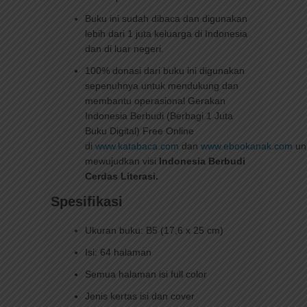
Buku ini sudah dibaca dan digunakan
lebih dari 1 juta keluarga di Indonesia
dan di luar negeri.
100% donasi dari buku ini digunakan
sepenuhnya untuk mendukung dan
membantu operasional Gerakan
Indonesia Berbudi (Berbagi 1 Juta
Buku Digital) Free Online
di
www.katabaca.com
dan
www.ebookanak.com
un
mewujudkan visi
Indonesia Berbudi
Cerdas Literasi.
Spesifikasi
Ukuran buku: B5 (17,6 x 25 cm)
Isi: 64 halaman
Semua halaman isi full color
Jenis kertas isi dan cover