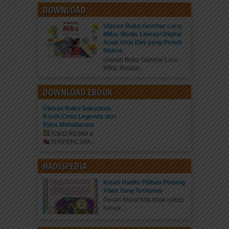
DOWNLOAD
Ulasan Buku Gambar Lucu
Mika: Media Literasi Digital
Anak Usia Dini yang Penuh
Makna
Ulasan Buku Gambar Lucu
Mika: Belajar...
DOWNLOAD EBOOK
Ulasan Buku Sakuntala:
Kisah Cinta Legenda dari
Epos Mahabarata
TOKO RESMI &
TERPERCAYA
...
HADISPEDIA
Kisah Hadits Pilihan Pedang
Allah Yang Terhunus
Pesan Moral Kita tidak cukup
hanya...