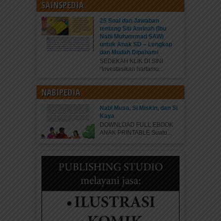
SAINSPEDIA
25 Soal dan Jawaban
tentang Siti Aminah (Ibu
Nabi Muhammad SAW)
untuk Anak SD – Lengkap
dan Mudah Dipahami
SEDEKAH KLIK DI SINI
“Investasikan hartamu...
NABIPEDIA
Nabi Musa, Si Miskin, dan Si
Kaya
DOWNLOAD FULL EBOOK
ANAK PRINTABLE Suatu...