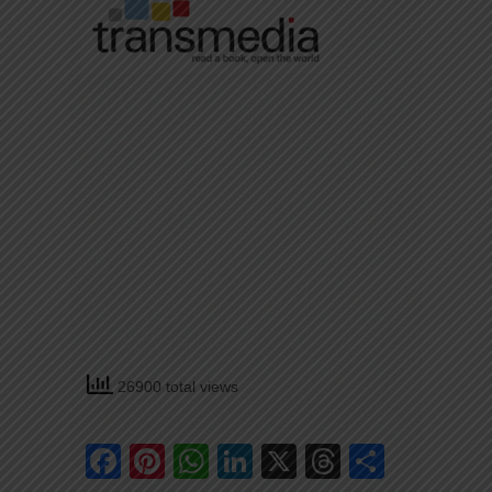
26900 total views
Facebook
Pinterest
WhatsApp
LinkedIn
X
Threads
Share