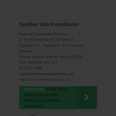
Sumber dan Kontributor
Penerbit Transmedia Pustaka
Jl. H. Montong No.57, RT.9/RW.3,
Ciganjur, Kec. Jagakarsa, Kota Jakarta
Selatan,
Daerah Khusus Ibukota Jakarta 12630
021-78883030 ext. 213
021-727 0096
redaksi@transmediapustaka.com
https://transmediapustaka.com
Baca juga:
Kata Nabi,
Jaga Ucapan dan
Perbuatan Selama
Berpuasa