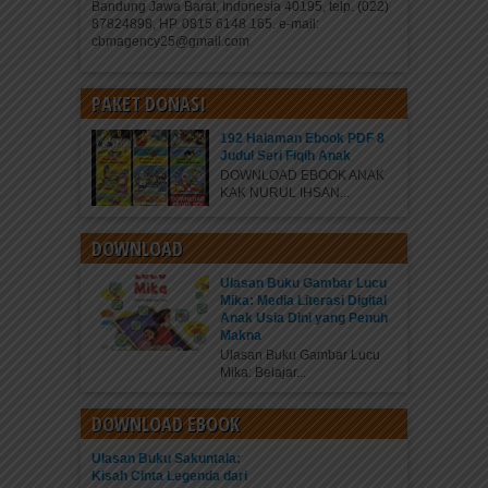
Bandung Jawa Barat, Indonesia 40195, telp. (022)
87824898, HP. 0815 6148 165. e-mail:
cbmagency25@gmail.com
PAKET DONASI
192 Halaman Ebook PDF 8
Judul Seri Fiqih Anak
DOWNLOAD EBOOK ANAK
KAK NURUL IHSAN...
DOWNLOAD
Ulasan Buku Gambar Lucu
Mika: Media Literasi Digital
Anak Usia Dini yang Penuh
Makna
Ulasan Buku Gambar Lucu
Mika: Belajar...
DOWNLOAD EBOOK
Ulasan Buku Sakuntala:
Kisah Cinta Legenda dari