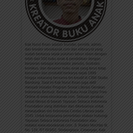
Kak Nurul Ihsan adalah founder, pemilik, admin,
dan kreator ebookanak.com dan elibrary.id yang
sudah berkarya sejak puluhan tahun silam dengan
lebih dari 500 buku anak & pendidikan dengan
berperan sebagai konseptor, penulis, ilustrator,
komikus, dan desainer buku anak yang terus tetap
konsisten dan produktif berkarya sejak 1999
hingga sekarang bersama tim kreatif di CBM Studio
Bandung. Saat ini Kak Nurul Ihsan juga aktif
menjadi inisiator Program Sosial Literasi Gerakan
Indonesia Berbudi: Berbagi Buku Anak Digital Free
Online di www.ebookanak.com. Sebuah gerakan
sosial literasi di bawah Yayasan Sebaca Indonesia
Foundation yang didirikan dan diketuainya untuk
mewujudkan visi Indonesia Cerdas Literasi pada
2045. Untuk kerjasama penerbitan silakan hubungi
Yayasan Sebaca Indonesia Foundation atau
redaksi www.ebookanak.com: Jl. Raden Mochtar III,
No. 126, RT 003/02, Sindanglaya, Cimenyan, Kab.