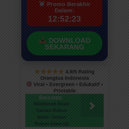
Promo Berakhir
Dalam:
12:52:20
DOWNLOAD
SEKARANG
4.9/5 Rating
Orangtua Indonesia
Viral • Evergreen • Edukatif •
Printable
Baca juga:
Workbook Brain
Games Rukun
Islam: Urutan
Rukun Islam (4)