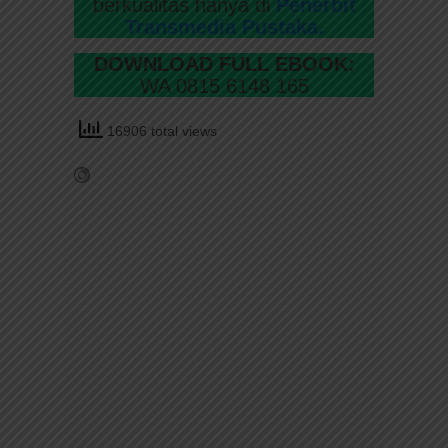
berkualitas hanya di
Penerbit
Transmedia Pustaka.
DOWNLOAD FULL EBOOK:
WA 0815 6148 165
16906 total views