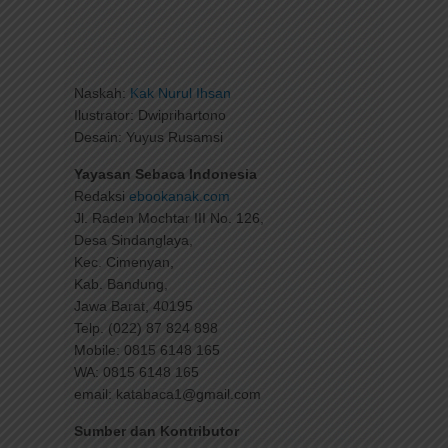
Naskah:
Kak Nurul Ihsan
Ilustrator: Dwiprihartono
Desain: Yuyus Rusamsi
Yayasan Sebaca Indonesia
Redaksi
ebookanak.com
Jl. Raden Mochtar III No. 126,
Desa Sindanglaya,
Kec. Cimenyan,
Kab. Bandung,
Jawa Barat, 40195
Telp. (022) 87 824 898
Mobile: 0815 6148 165
WA: 0815 6148 165
email: katabaca1@gmail.com
Sumber dan Kontributor