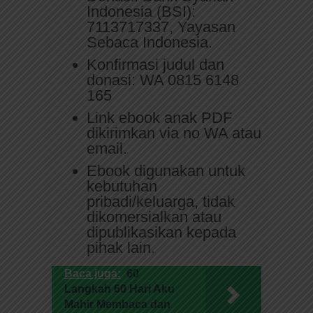
Indonesia (BSI):
7113717337, Yayasan
Sebaca Indonesia.
Konfirmasi judul dan
donasi: WA 0815 6148
165
Link ebook anak PDF
dikirimkan via no WA atau
email.
Ebook digunakan untuk
kebutuhan
pribadi/keluarga, tidak
dikomersialkan atau
dipublikasikan kepada
pihak lain.
Baca juga:
60
Langkah 60 Hari Aku
Mahir Membaca dan