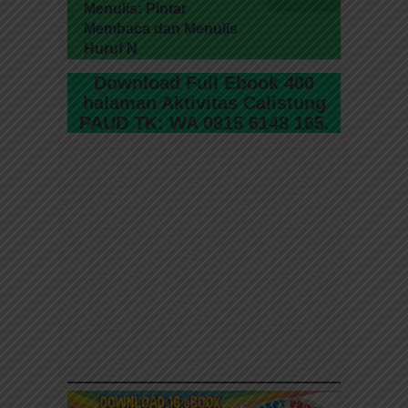
Menulis: Pintar
Membaca dan Menulis
Huruf N
Download Full Ebook 400
halaman Aktivitas Calistung
PAUD TK: WA 0815 6148 165.