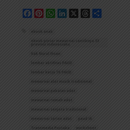
Facebook
Pinterest
WhatsApp
LinkedIn
X
Threads
Share
ebook anak
ebook pintar mewarnai cantiknya 33
provinsi indonesiaku
Kak Nurul Ihsan
lembar aktifitas PAUD
lembar kerja TK PAUD
mewarnai alat musik tradisional
mewarnai pakaian adat
mewarnai rumah adat
mewarnai senjata tradisional
mewarnai tarian adat
paud tk
Transmedia Pustaka
worksheet