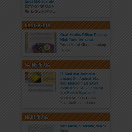
Epos Mahabarata
TOKO RESMI &
TERPERCAYA
...
HADISPEDIA
Kisah Hadits Pilihan Pedang
Allah Yang Terhunus
Pesan Moral Kita tidak cukup
hanya...
SAINSPEDIA
25 Soal dan Jawaban
tentang Siti Aminah (Ibu
Nabi Muhammad SAW)
untuk Anak SD – Lengkap
dan Mudah Dipahami
SEDEKAH KLIK DI SINI
“Investasikan hartamu...
NABIPEDIA
Nabi Musa, Si Miskin, dan Si
Kaya