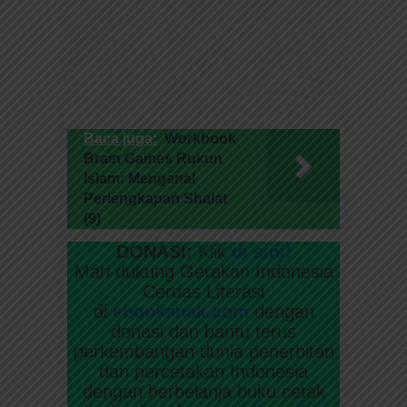
Baca juga:
Workbook
Brain Games Rukun
Islam: Mengenal
Perlengkapan Shalat
(9)
DONASI:
Klik
di sini!
Mari dukung Gerakan Indonesia
Cerdas Literasi
di
ebookanak.com
dengan
donasi dan bantu terus
perkembangan dunia penerbitan
dan percetakan Indonesia
dengan berbelanja buku cetak