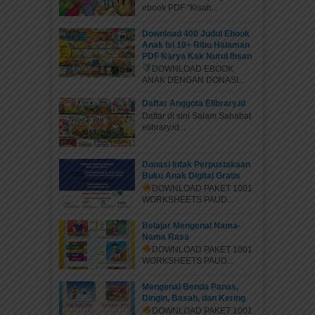
ebook PDF “Kisah...
Download 400 Judul Ebook
Anak Isi 10+ Ribu Halaman
PDF Karya Kak Nurul Ihsan
DOWNLOAD EBOOK
ANAK DENGAN DONASI...
Daftar Anggota Elibrary.id
Daftar di sini Salam Sahabat
elibrary.id...
Donasi Infak Perpustakaan
Buku Anak Digital Gratis
DOWNLOAD PAKET 1001
WORKSHEETS PAUD...
Belajar Mengenal Nama-
Nama Rasa
DOWNLOAD PAKET 1001
WORKSHEETS PAUD...
Mengenal Benda Panas,
Dingin, Basah, dan Kering
DOWNLOAD PAKET 1001