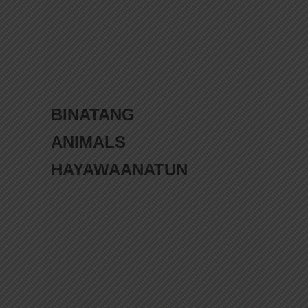
BINATANG
ANIMALS
HAYAWAANATUN