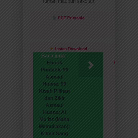
rumah maupun sekolah.
PDF Printable
Bisa
Cetak
Sendiri
Instan Download
Full
Baca juga:
Warna
Ebook
Premium
Printable 99
Asmaul
Husna: 99
Kisah Pilihan
dan Zikir
Asmaul
Husna; Al
Mu'izz (Maha
Memuliakan);
Kitmir Sang