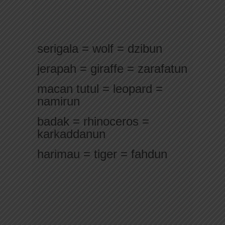
serigala = wolf = dzibun
jerapah = giraffe = zarafatun
macan tutul = leopard =
namirun
badak = rhinoceros =
karkaddanun
harimau = tiger = fahdun