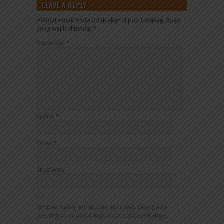
LEAVE A REPLY
Alamat email Anda tidak akan dipublikasikan.
Ruas
yang wajib ditandai
*
Komentar
*
Nama
*
Email
*
Situs Web
Simpan nama, email, dan situs web saya pada
peramban ini untuk komentar saya berikutnya.