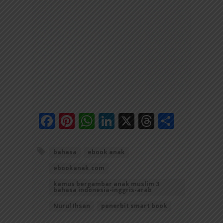
Facebook
Pinterest
WhatsApp
LinkedIn
X
Threads
Share
bahasa
ebook anak
ebookanak.com
kamus bergambar anak muslim 3
bahasa indonesia-inggris-arab
Nurul Ihsan
penerbit smart book