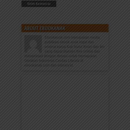
ABOUT EBOOKANAK
Ebookanak.com merupakan media
publikasi ebook anak legal dan
orisinal karya Kak Nurul Ihsan dan tim
yang dapat diakses free online dan
didownload dengan donasi untuk memajukan
Gerakan Indonesia Cerdas Literasi di
ebookanak.com dan elibrary.id.