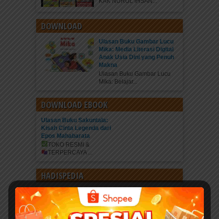
KAK NURUL IHSAN...
DOWNLOAD
Ulasan Buku Gambar Lucu
Mika: Media Literasi Digital
Anak Usia Dini yang Penuh
Makna
Ulasan Buku Gambar Lucu
Mika: Belajar...
DOWNLOAD EBOOK
Ulasan Buku Sakuntala:
Kisah Cinta Legenda dari
Epos Mahabarata
TOKO RESMI &
TERPERCAYA
...
HADISPEDIA
Kisah Hadits Pilihan Pedang
Allah Yang Terhunus
Pesan Moral Kita tidak cukup
hanya...