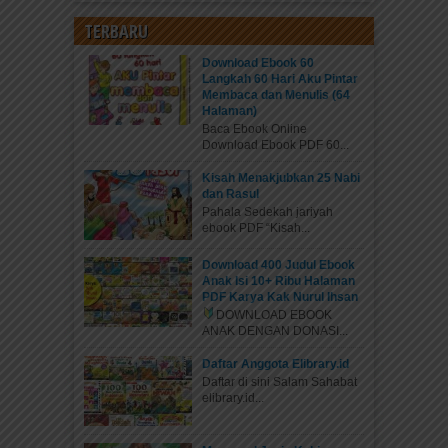
Adab dan Doa Anak Muslim
TERBARU
Berpakaian
Doa Berpakaian Alhamdulillaahilladzii kasaanii
Download Ebook 60
Langkah 60 Hari Aku Pintar
hadzatsauba warojaqoniihi min ghairi haulim
Membaca dan Menulis (64
minnii walaa quwwatin Segala puji bagi Allah, Zat...
Halaman)
Baca Ebook Online
Download Ebook PDF 60...
Kisah Menakjubkan 25 Nabi
dan Rasul
Pahala Sedekah jariyah
ebook PDF “Kisah...
Download 400 Judul Ebook
Anak Isi 10+ Ribu Halaman
PDF Karya Kak Nurul Ihsan
DOWNLOAD EBOOK
ANAK DENGAN DONASI...
Doa dan Adab Keluar dari Kamar
Daftar Anggota Elibrary.id
Mandi
Daftar di sini Salam Sahabat
elibrary.id...
Ghufraanaka, alhamdulillaahil ladzii adzhaba annil
adzaa wa afaani Aku memohon ampun pada-Mu.
Segala puji bagi Allah yang...