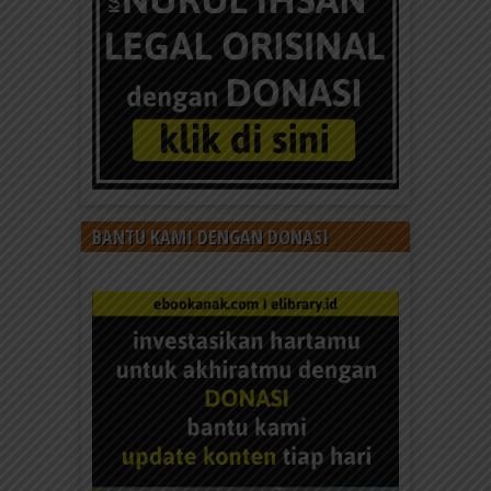
100 Tanya Jawab: Dosa Apa Saja
yang Dibenci Allah (Berdasarkan Al-
Qur’an & Hadis Sahih)
Investasikan hartamu untuk akhiratmu dengan
bantu ebookanak.com dan elibrary.id update
konten setiap hari. Donasi KLIK DI SINI....
BANTU KAMI DENGAN DONASI
Adab dan Doa Anak Muslim Ketika