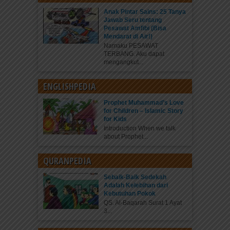
Anak Pintar Sains: 25 Tanya
Jawab Seru tentang
Pesawat Amfibi (Bisa
Mendarat di Air!)
Namaku PESAWAT
TERBANG. Aku dapat
mengangkut...
ENGLISHPEDIA
Prophet Muhammad’s Love
for Children – Islamic Story
for Kids
Introduction When we talk
about Prophet...
QURANPEDIA
Sebaik-Baik Sedekah
Adalah Kelebihan dari
Kebutuhan Pokok
QS. Al-Baqarah Surat 1 Ayat
3...