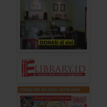
Keluar Rumah
Doa Ketika Keluar Rumah Bismillaahi tawakkaltu
alallaahi walaahawla walaaquwwata illaa billaah
Dengan menyebut nama Allah, aku menyerahkan...
Adab dan Doa Anak Muslim Ketika
Becermin
DOWNLOAD 400 JUDUL EBOOK ANAK
Doa Becermin Alloohumma anta hassanta kholqii
fahassin khuluqii Ya Allah, sebagaimana Engkau
telah memperindah kejadianku, maka perindah...