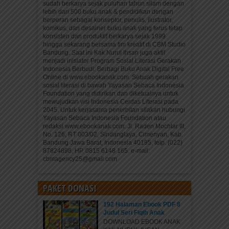
sudah berkarya sejak puluhan tahun silam dengan
lebih dari 500 buku anak & pendidikan dengan
berperan sebagai konseptor, penulis, ilustrator,
komikus, dan desainer buku anak yang terus tetap
konsisten dan produktif berkarya sejak 1999
hingga sekarang bersama tim kreatif di CBM Studio
Bandung. Saat ini Kak Nurul Ihsan juga aktif
menjadi inisiator Program Sosial Literasi Gerakan
Indonesia Berbudi: Berbagi Buku Anak Digital Free
Online di www.ebookanak.com. Sebuah gerakan
sosial literasi di bawah Yayasan Sebaca Indonesia
Foundation yang didirikan dan diketuainya untuk
mewujudkan visi Indonesia Cerdas Literasi pada
2045. Untuk kerjasama penerbitan silakan hubungi
Yayasan Sebaca Indonesia Foundation atau
redaksi www.ebookanak.com: Jl. Raden Mochtar III,
No. 126, RT 003/02, Sindanglaya, Cimenyan, Kab.
Bandung Jawa Barat, Indonesia 40195, telp. (022)
87824898, HP. 0815 6148 165. e-mail:
cbmagency25@gmail.com
PAKET DONASI
192 Halaman Ebook PDF 8
Judul Seri Fiqih Anak
DOWNLOAD EBOOK ANAK