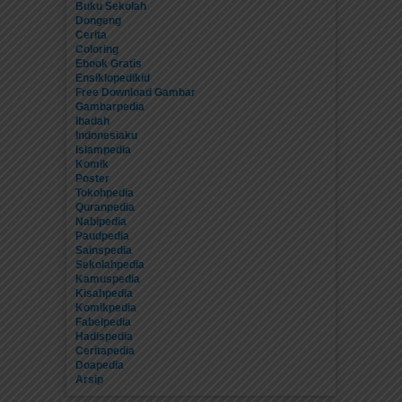
Buku Sekolah
Dongeng
Cerita
Coloring
Ebook Gratis
Ensiklopedikid
Free Download Gambar
Gambarpedia
Ibadah
Indonesiaku
Islampedia
Komik
Poster
Tokohpedia
Quranpedia
Nabipedia
Paudpedia
Sainspedia
Sekolahpedia
Kamuspedia
Kisahpedia
Komikpedia
Fabelpedia
Hadispedia
Ceritapedia
Doapedia
Arsip