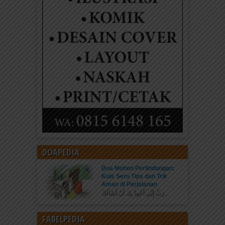
DOAPEDIA
Doa Mohon Perlindungan:
Kuis Seru Tips dan Trik
Aman di Perjalanan
رَبِّ إِنِّي أَعُوذُ بِكَ أَنْ أَسْأَلَكَ...
FABELPEDIA