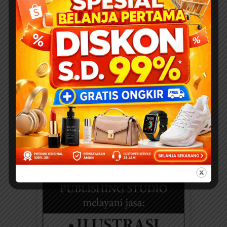
SAINSPEDIA
25 Soal dan Jawaban
tentang Siti Aminah (Ibu
Nabi Muhammad SAW)
untuk Anak SD – Lengkap
dan Mudah Dipahami
SEDEKAH KLIK DI SINI
“Investasikan hartamu...
NABIPEDIA
Nabi Musa, Si Miskin, dan Si
Kaya
DOWNLOAD FULL EBOOK
ANAK PRINTABLE Suatu...