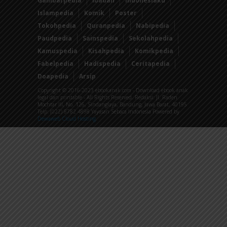
Gambarpedia
Ibadah
Indonesiaku
Islampedia
Komik
Poster
Tokohpedia
Quranpedia
Nabipedia
Paudpedia
Sainspedia
Sekolahpedia
Kamuspedia
Kisahpedia
Komikpedia
Fabelpedia
Hadispedia
Ceritapedia
Doapedia
Arsip
Copyright © 2016-2023 ebookanak.com - Download ebook anak
legal dan printable - All Rights Reserved. Redaksi: Jl. Raden
Mochtar III, No. 126, Sindanglaya, Bandung, Jawa Barat, 40195
Telp: (022) 8782 4898 Yayasan Sebaca Indonesia Powered by
Dewaweb Cloud Hosting
.