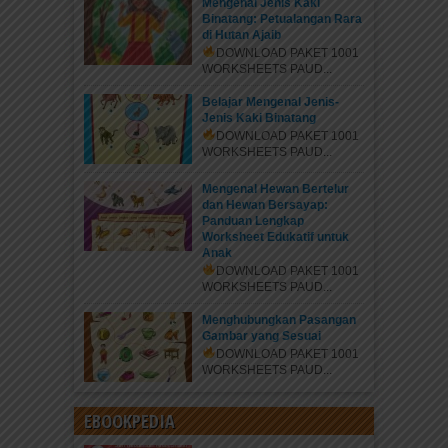
Mengenal Jenis Kaki
Binatang: Petualangan Rara
di Hutan Ajaib
DOWNLOAD PAKET 1001
WORKSHEETS PAUD...
Belajar Mengenal Jenis-
Jenis Kaki Binatang
DOWNLOAD PAKET 1001
WORKSHEETS PAUD...
Mengenal Hewan Bertelur
dan Hewan Bersayap:
Panduan Lengkap
Doa dan Adab Keluar Masjid
Worksheet Edukatif untuk
Anak
Allaahumma innii as-aluka min fadhlik Ya Allah, aku
DOWNLOAD PAKET 1001
memohon kepada-Mu karunia-Mu. (Sunan Ibnu
WORKSHEETS PAUD...
Majah, Al-Mas id wal-Jamat:...
Menghubungkan Pasangan
Gambar yang Sesuai
DOWNLOAD PAKET 1001
WORKSHEETS PAUD...
EBOOKPEDIA