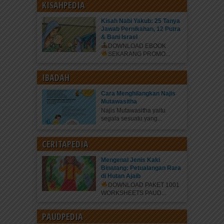
KISAHPEDIA
Kisah Nabi Yakub: 25 Tanya
Jawab Pernikahan, 12 Putra
& Bani Israel
DOWNLOAD EBOOK
SEKARANG
PROMO...
IBADAH
Cara Menghilangkan Najis
Mutawasitha
Najis Mutawasitha yaitu
segala sesuatu yang...
CERITAPEDIA
Mengenal Jenis Kaki
Binatang: Petualangan Rara
di Hutan Ajaib
DOWNLOAD PAKET 1001
WORKSHEETS PAUD...
PAUDPEDIA