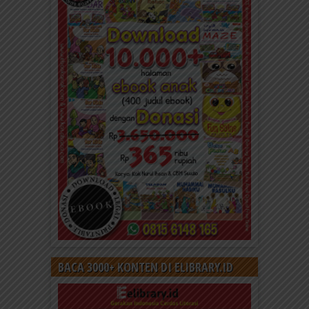
Adab dan Doa Anak Muslim Ketika
Membuka Pakaian
Doa Membuka Pakaian Bismillaahilladzii laa ilaaha
illaahuw Dengan menyebut nama Allah, Zat yang
tiada Tuhan yang berhak...
BACA 3000+ KONTEN DI ELIBRARY.ID