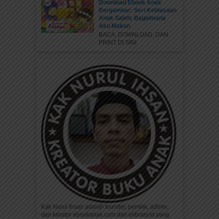
Download Ebook Anak
Bergambar: Seri Kebiasaan
Anak Saleh; Bagaimana
Aku Makan
BACA, DOWNLOAD, DAN
PRINT DI SINI
Doa dan Adab Antara Azan dan
Iqamah
Alloohumma robbanaa aatinaa fiddunyaa
hasanataw wafil aakhiroti hasanataw waqinaa
adzaabannaar, allohumma innii as-alukal apwa wal
afiyata fii...
Kak Nurul Ihsan adalah founder, pemilik, admin,
dan kreator ebookanak.com dan elibrary.id yang