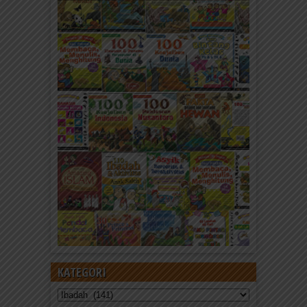
Adab dan Doa Anak Muslim Sebelum
Mandi
Doa Sebelum Mandi Alloohummaghfirlii dzambii
wawassilii fii daarii wa baarik lii fii rizqii Ya Allah,
ampunilah dosa...
KATEGORI
Kategori