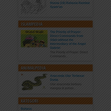
Husna (16) Rahasia Rambut
Syam’un
ISLAMPEDIA
The Priority of Prayer:
Direct Commands from
Allah without the
Intermediary of the Angel
Gabriel
The Priority of Prayer: Direct
Commands...
ANIMALPEDIA
Anaconda Ular Terbesar
Dunia
Ular anaconda berburu
mangsa di pohon...
KATEGORI
Bahasa