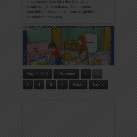
Inilah bacaan teks latin doa bagi yang
menghidangkan makanan Alloohumma
baariklahum fiimaa rojaktahum wagfirlahum
warhamhum “Ya Allah,...
Page 2 of 12
‹ Previous
1
2
3
4
5
6
Next ›
Last »
Cara Praktis dan Mudah Mencuci
Tangan Sesuai Kesehatan
Apa saja cara praktis dan mudah ketika mencuci
tangan? Cerita Anak: Si Kecil Rajin Cuci Tangan
&...