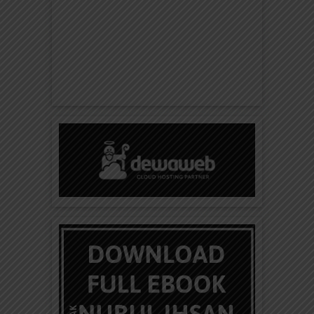
Doa dan Adab Masuk Ke Masjid
Investasikan hartamu untuk akhiratmu dengan
donasi bantu ebookanak.com & elibrary.id update
konten setiap hari. DONASI KLIK DI SINI.
Allaahummaftah lii abwaaba...