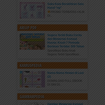
Suku Kata Berakhiran Satu
Huruf “ng”
PROMO TERBATAS • KLIK
DI...
ARSIP PDF
Segera Terbit Buku Cerita
dan Mewarnai Asmaul
Husna: Kisah 7 Pemuda
Beriman Tertidur 309 Tahun
Spesifikasi Buku Anak
Segera Terbit Spesifikasi...
KAMUSPEDIA
Nama-Nama Hewan di Laut
(2)
DOWNLOAD FULL EBOOK
DI SINI DI...
GAMBARPEDIA
Gambar Mewarnai Asmaul