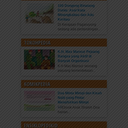
100 Dongeng Binatang
Dunia: Asal Kata
Minangkabau dan Adu
Kerbau
Di Kerajaan Pagaruyung
sedang ada pertandingan...
TOKOHPEDIA
K.H. Mas Mansur Pejuang
Bangsa yang Aktif di
Banyak Organisasi
K.H Mas Mansur seorang
pejuang kemerdekaan...
KOMIKPEDIA
Doa Minta Mimpi dan Kisah
Nabi yang Pintar
Menafsirkan Mimpi
Ebook Anak Shaleh Doa
harian...
ENSIKLOPEDIKID