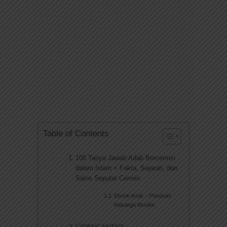
Table of Contents
100 Tanya Jawab Adab Bercermin
dalam Islam + Fakta, Sejarah, dan
Sains Seputar Cermin
Ebook Anak – Panduan
Keluarga Muslim