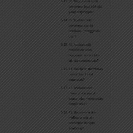
38. Bagaimana adab
bercermin bagi laki-laki
yang berjanggut?
39. Apakah boleh
bercermin sambil
bersiwak (menggosok
gigi)?
40. Apakah ada
perbedaan adab
bercermin antara laki-
laki dan perempuan?
41. Bolehkah membawa
cermin kecil saat
bepergian?
42. Apakah boleh
menaruh cermin di
kamar tidur menghadap
tempat tidur?
43. Bagaimana jika
melihat orang lain
bercermin dengan
sombong?