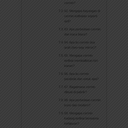
cermin?
62. Mengapa bayangan di
cermin kelihatan seperti
asli?
63. Apa perbedaan cermin
dan kaca biasa?
64. Apa itu cermin dua
arah (two-way mirror)?
65. Mengapa cermin
terlihat membalikkan kiri-
kanan?
66. Apa itu cermin
parabola dan untuk apa?
67. Bagaimana cermin
dibuat di pabrik?
68. Apa perbedaan cermin
kuno dan modern?
69. Mengapa cermin
kadang terlihat berwarna
kehijauan?