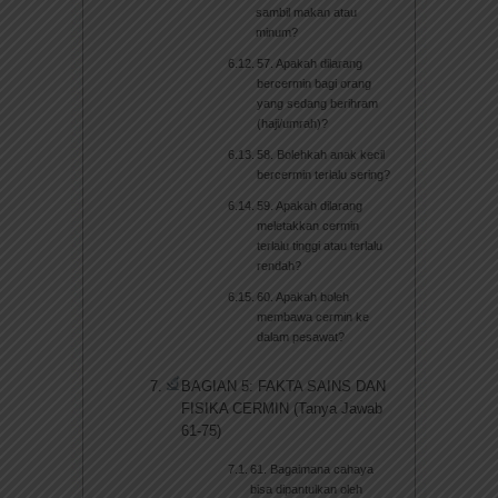
sambil makan atau
minum?
57. Apakah dilarang
bercermin bagi orang
yang sedang berihram
(haji/umrah)?
58. Bolehkah anak kecil
bercermin terlalu sering?
59. Apakah dilarang
meletakkan cermin
terlalu tinggi atau terlalu
rendah?
60. Apakah boleh
membawa cermin ke
dalam pesawat?
BAGIAN 5: FAKTA SAINS DAN
FISIKA CERMIN (Tanya Jawab
61-75)
61. Bagaimana cahaya
bisa dipantulkan oleh