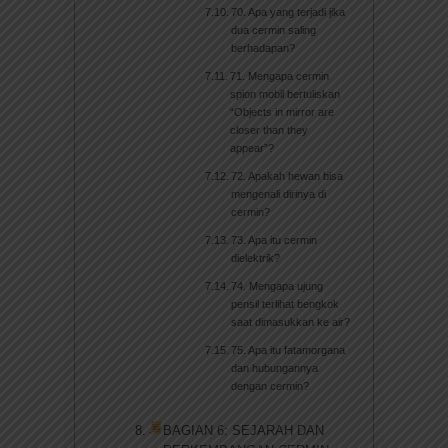
70. Apa yang terjadi jika
dua cermin saling
berhadapan?
71. Mengapa cermin
spion mobil bertuliskan
“Objects in mirror are
closer than they
appear”?
72. Apakah hewan bisa
mengenali dirinya di
cermin?
73. Apa itu cermin
dielektrik?
74. Mengapa ujung
pensil terlihat bengkok
saat dimasukkan ke air?
75. Apa itu fatamorgana
dan hubungannya
dengan cermin?
BAGIAN 6: SEJARAH DAN