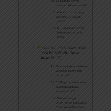
83. Di mana cermin
terbesar di dunia berada?
84. Apa itu cermin yang
ditemukan di makam
Firaun?
85. Bagaimana cermin
berkembang di dunia
Islam?
BAGIAN 7: PELAJARAN HIDUP
DARI BERCERMIN (Tanya
Jawab 86-100)
86. Apa pelajaran terbesar
yang bisa diambil dari
bercermin?
87. Bagaimana bercermin
bisa menjadi media
introspeksi diri?
88. Apa hubungan
bercermin dengan konsep
“manusia adalah cermin