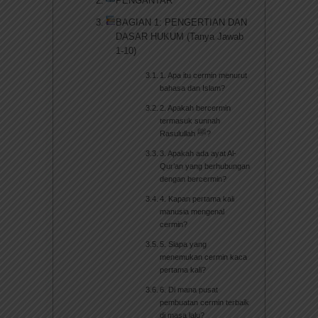
PENGANTAR
BAGIAN 1: PENGERTIAN DAN
DASAR HUKUM (Tanya Jawab
1-10)
1. Apa itu cermin menurut
bahasa dan Islam?
2. Apakah bercermin
termasuk sunnah
Rasulullah ﷺ?
3. Apakah ada ayat Al-
Qur’an yang berhubungan
dengan bercermin?
4. Kapan pertama kali
manusia mengenal
cermin?
5. Siapa yang
menemukan cermin kaca
pertama kali?
6. Di mana pusat
pembuatan cermin terbaik
di masa lalu?