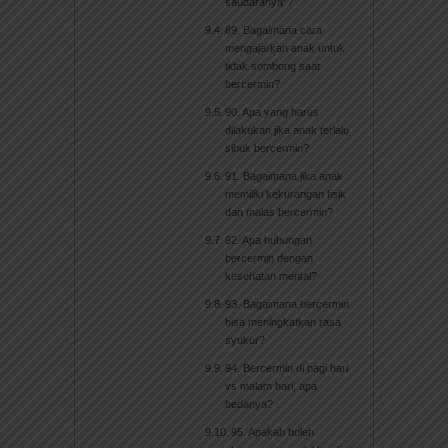
saudaranya”?
89. Bagaimana cara
mengajarkan anak untuk
tidak sombong saat
bercermin?
90. Apa yang harus
dilakukan jika anak terlalu
sibuk bercermin?
91. Bagaimana jika anak
memiliki kekurangan fisik
dan malas bercermin?
92. Apa hubungan
bercermin dengan
kesehatan mental?
93. Bagaimana bercermin
bisa meningkatkan rasa
syukur?
94. Bercermin di pagi hari
vs malam hari, apa
bedanya?
95. Apakah boleh