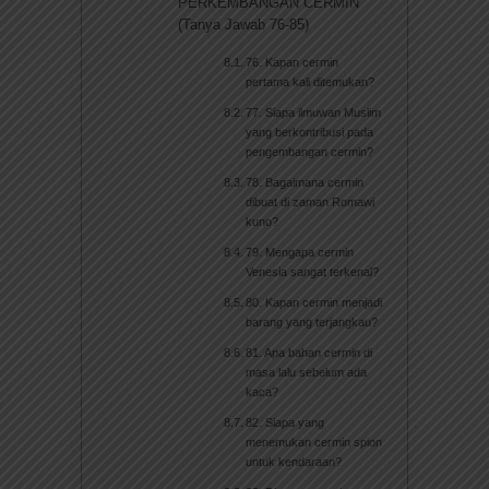
PERKEMBANGAN CERMIN
(Tanya Jawab 76-85)
76. Kapan cermin
pertama kali ditemukan?
77. Siapa ilmuwan Muslim
yang berkontribusi pada
pengembangan cermin?
78. Bagaimana cermin
dibuat di zaman Romawi
kuno?
79. Mengapa cermin
Venesia sangat terkenal?
80. Kapan cermin menjadi
barang yang terjangkau?
81. Apa bahan cermin di
masa lalu sebelum ada
kaca?
82. Siapa yang
menemukan cermin spion
untuk kendaraan?