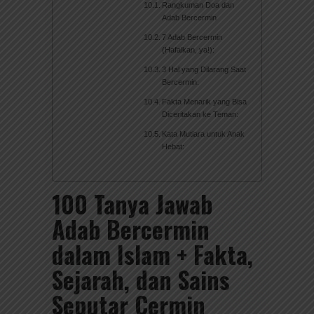
Rangkuman Doa dan
Adab Bercermin
7 Adab Bercermin
(Hafalkan, ya!):
3 Hal yang Dilarang Saat
Bercermin:
Fakta Menarik yang Bisa
Diceritakan ke Teman:
Kata Mutiara untuk Anak
Hebat:
100 Tanya Jawab
Adab Bercermin
dalam Islam + Fakta,
Sejarah, dan Sains
Seputar Cermin