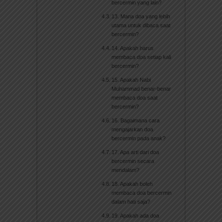
bercermin yang lain?
13. Mana doa yang lebih
utama untuk dibaca saat
bercermin?
14. Apakah harus
membaca doa setiap kali
bercermin?
15. Apakah Nabi
Muhammad benar-benar
membaca doa saat
bercermin?
16. Bagaimana cara
mengajarkan doa
bercermin pada anak?
17. Apa arti dari doa
bercermin secara
mendalam?
18. Apakah boleh
membaca doa bercermin
dalam hati saja?
19. Apakah ada doa