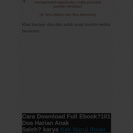
Khat bacaan doa dan adab anak muslim ketika
becermin
Cara Download Full Ebook
?101
Doa Harian Anak
Saleh?
karya
Kak Nurul Ihsan