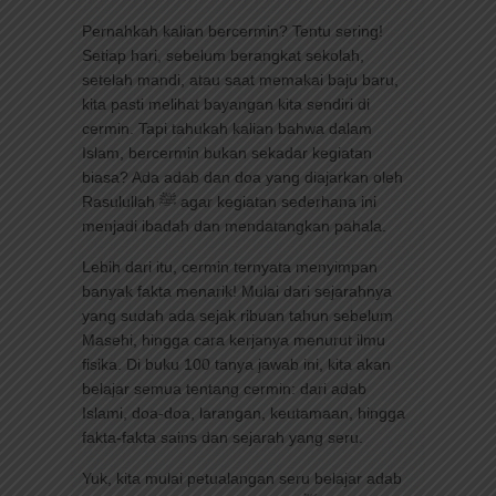
Pernahkah kalian bercermin? Tentu sering!
Setiap hari, sebelum berangkat sekolah,
setelah mandi, atau saat memakai baju baru,
kita pasti melihat bayangan kita sendiri di
cermin. Tapi tahukah kalian bahwa dalam
Islam, bercermin bukan sekadar kegiatan
biasa? Ada adab dan doa yang diajarkan oleh
Rasulullah ﷺ agar kegiatan sederhana ini
menjadi ibadah dan mendatangkan pahala.
Lebih dari itu, cermin ternyata menyimpan
banyak fakta menarik! Mulai dari sejarahnya
yang sudah ada sejak ribuan tahun sebelum
Masehi, hingga cara kerjanya menurut ilmu
fisika. Di buku 100 tanya jawab ini, kita akan
belajar semua tentang cermin: dari adab
Islami, doa-doa, larangan, keutamaan, hingga
fakta-fakta sains dan sejarah yang seru.
Yuk, kita mulai petualangan seru belajar adab