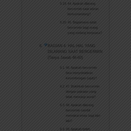
44. Apakah dilarang
bercermin saat adzan
berkumandang?
45. Bagaimana adab
bercermin bagi orang
yang sedang berpuasa?
BAGIAN 4: HAL-HAL YANG
DILARANG SAAT BERGERMIN
(Tanya Jawab 46-60)
46. Apakah bercermin
bisa menyebabkan
kesombongan (ujub)?
47. Bolehkah bercermin
dengan pakaian yang
tidak menutup aurat?
48. Apakah dilarang
bercermin sambil
memakai emas bagi laki-
laki?
49. Apakah boleh