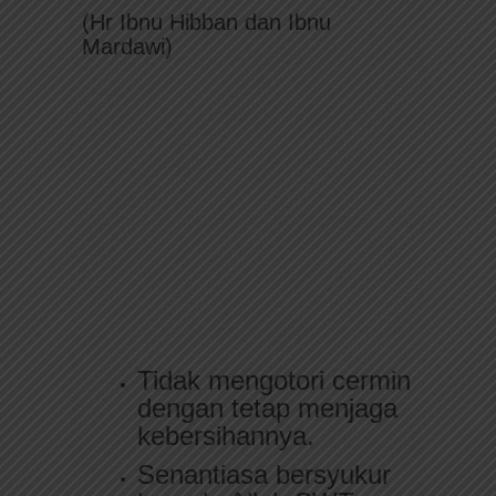
(Hr Ibnu Hibban dan Ibnu
Mardawi)
Tidak mengotori cermin
dengan tetap menjaga
kebersihannya.
Senantiasa bersyukur