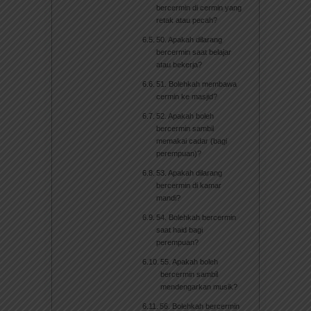
bercermin di cermin yang
retak atau pecah?
50. Apakah dilarang
bercermin saat belajar
atau bekerja?
51. Bolehkah membawa
cermin ke masjid?
52. Apakah boleh
bercermin sambil
memakai cadar (bagi
perempuan)?
53. Apakah dilarang
bercermin di kamar
mandi?
54. Bolehkah bercermin
saat haid bagi
perempuan?
55. Apakah boleh
bercermin sambil
mendengarkan musik?
56. Bolehkah bercermin