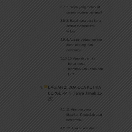
7. Siapa yang membuat
cermin modern pertama?
8. Bagaimana cara kerja
cermin menurut ilmu
fisika?
9. Apa perbedaan cermin
datar, cekung, dan
cembung?
10. Apakah cermin
benar-benar
membalikkan kanan dan
kiri?
BAGIAN 2: DOA-DOA KETIKA
BERGERMIN (Tanya Jawab 11-
25)
11. Apa doa yang
diajarkan Rasulullah saat
bercermin?
12. Apakah ada doa