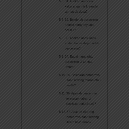
31. Apakah mencela
kekurangan fisik sendiri
termasuk dosa?
32. Bolehkah bercermin
sambil bernyanyi atau
bersiul?
33. Apakah anak-anak
sudah harus diajari adab
bercermin?
34. Bagaimana adab
bercermin di tempat
umum?
35. Bolehkah bercermin
saat sedang marah atau
sedih?
36. Apakah bercermin
termasuk tabarruj
(berhias berlebihan)?
37. Apakah dilarang
bercermin saat sedang
ihram haji/umrah?