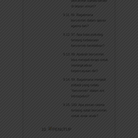
bercermin sambil berdiri
di depan umum?
96. Bagaimana
bercermin dalam ajaran
agama lain?
97. Apa kata psikolog
tentang kebiasaan
bercermin berlebihan?
98. Apakah bercermin
bisa menjadi terapi untuk
meningkatkan
kepercayaan diri?
99. Bagaimana menjadi
pribadi yang selalu
“bercermin” dalam arti
introspeksi?
100. Apa pesan utama
tentang adab bercermin
untuk anak-anak?
PENUTUP