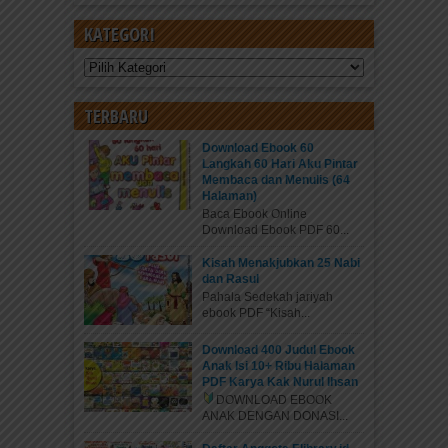
KATEGORI
Kategori
TERBARU
Download Ebook 60
Langkah 60 Hari Aku Pintar
Membaca dan Menulis (64
Halaman)
Baca Ebook Online
Download Ebook PDF 60...
Kisah Menakjubkan 25 Nabi
dan Rasul
Pahala Sedekah jariyah
ebook PDF “Kisah...
Download 400 Judul Ebook
Anak Isi 10+ Ribu Halaman
PDF Karya Kak Nurul Ihsan
DOWNLOAD EBOOK
ANAK DENGAN DONASI...