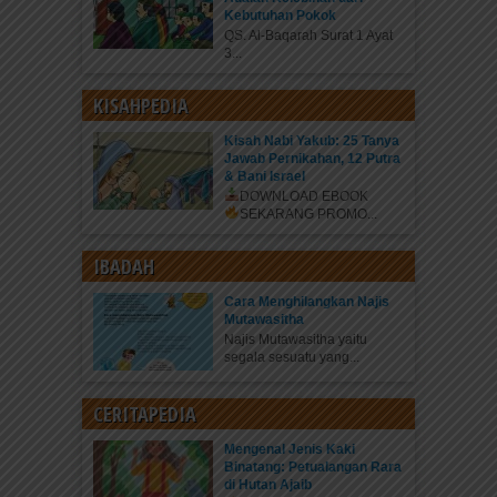
Kebutuhan Pokok
QS. Al-Baqarah Surat 1 Ayat
3...
KISAHPEDIA
Kisah Nabi Yakub: 25 Tanya
Jawab Pernikahan, 12 Putra
& Bani Israel
DOWNLOAD EBOOK
SEKARANG
PROMO...
IBADAH
Cara Menghilangkan Najis
Mutawasitha
Najis Mutawasitha yaitu
segala sesuatu yang...
CERITAPEDIA
Mengenal Jenis Kaki
Binatang: Petualangan Rara
di Hutan Ajaib