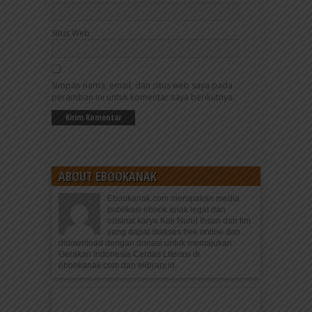
Situs Web
Simpan nama, email, dan situs web saya pada
peramban ini untuk komentar saya berikutnya.
ABOUT EBOOKANAK
Ebookanak.com merupakan media
publikasi ebook anak legal dan
orisinal karya Kak Nurul Ihsan dan tim
yang dapat diakses free online dan
didownload dengan donasi untuk memajukan
Gerakan Indonesia Cerdas Literasi di
ebookanak.com dan elibrary.id.