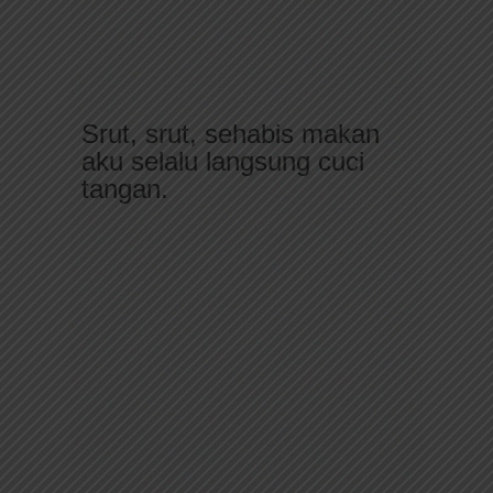
Srut, srut, sehabis makan
aku selalu langsung cuci
tangan.