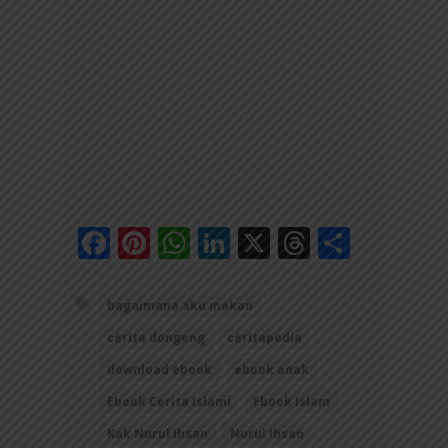
Facebook
Pinterest
WhatsApp
LinkedIn
X
Threads
Share
bagaimana aku makan
cerita dongeng
ceritapedia
download ebook
ebook anak
Ebook Cerita Islami
Ebook Islam
Kak Nurul Ihsan
Nurul Ihsan