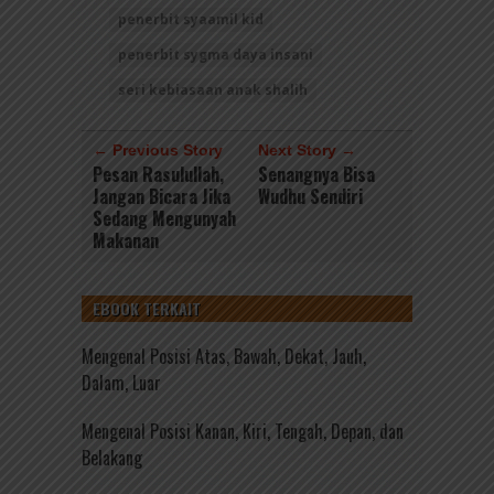
penerbit syaamil kid
penerbit sygma daya insani
seri kebiasaan anak shalih
← Previous Story
Next Story →
Pesan Rasulullah,
Senangnya Bisa
Jangan Bicara Jika
Wudhu Sendiri
Sedang Mengunyah
Makanan
EBOOK TERKAIT
Mengenal Posisi Atas, Bawah, Dekat, Jauh,
Dalam, Luar
Mengenal Posisi Kanan, Kiri, Tengah, Depan, dan
Belakang