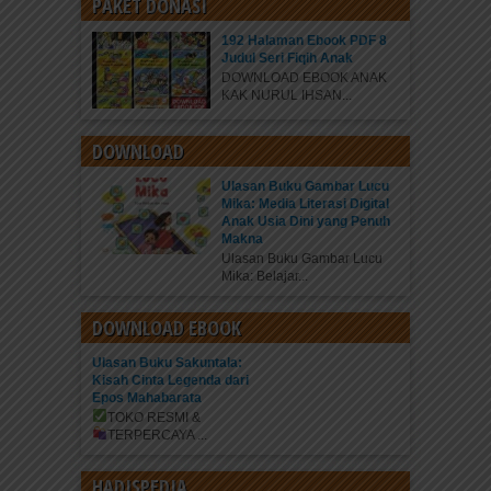
PAKET DONASI
192 Halaman Ebook PDF 8
Judul Seri Fiqih Anak
DOWNLOAD EBOOK ANAK
KAK NURUL IHSAN...
DOWNLOAD
Ulasan Buku Gambar Lucu
Mika: Media Literasi Digital
Anak Usia Dini yang Penuh
Makna
Ulasan Buku Gambar Lucu
Mika: Belajar...
DOWNLOAD EBOOK
Ulasan Buku Sakuntala:
Kisah Cinta Legenda dari
Epos Mahabarata
TOKO RESMI &
TERPERCAYA
...
HADISPEDIA