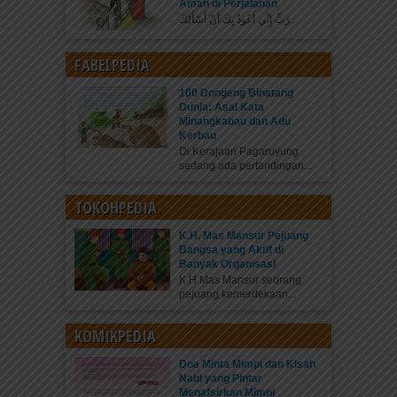
Aman di Perjalanan
رَبِّ إِنِّي أَعُوذُ بِكَ أَنْ أَسْأَلَكَ...
FABELPEDIA
100 Dongeng Binatang
Dunia: Asal Kata
Minangkabau dan Adu
Kerbau
Di Kerajaan Pagaruyung
sedang ada pertandingan...
TOKOHPEDIA
K.H. Mas Mansur Pejuang
Bangsa yang Aktif di
Banyak Organisasi
K.H Mas Mansur seorang
pejuang kemerdekaan...
KOMIKPEDIA
Doa Minta Mimpi dan Kisah
Nabi yang Pintar
Menafsirkan Mimpi