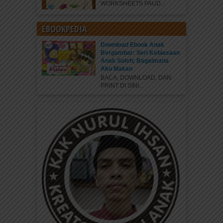
WORKSHEETS PAUD...
EBOOKPEDIA
Download Ebook Anak
Bergambar: Seri Kebiasaan
Anak Saleh; Bagaimana
Aku Makan
BACA, DOWNLOAD, DAN
PRINT DI SINI...