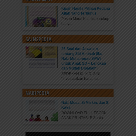
Kisah Hadits Pilihan Pedang
Allah Yang Terhunus
Pesan Moral Kita tidak cukup
hanya...
SAINSPEDIA
25 Soal dan Jawaban
tentang Siti Aminah (Ibu
Nabi Muhammad SAW)
untuk Anak SD – Lengkap
dan Mudah Dipahami
SEDEKAH KLIK DI SINI
“Investasikan hartamu...
NABIPEDIA
Nabi Musa, Si Miskin, dan Si
Kaya
DOWNLOAD FULL EBOOK
ANAK PRINTABLE Suatu...