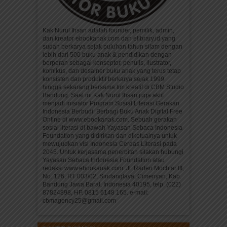
Kak Nurul Ihsan adalah founder, pemilik, admin,
dan kreator ebookanak.com dan elibrary.id yang
sudah berkarya sejak puluhan tahun silam dengan
lebih dari 500 buku anak & pendidikan dengan
berperan sebagai konseptor, penulis, ilustrator,
komikus, dan desainer buku anak yang terus tetap
konsisten dan produktif berkarya sejak 1999
hingga sekarang bersama tim kreatif di CBM Studio
Bandung. Saat ini Kak Nurul Ihsan juga aktif
menjadi inisiator Program Sosial Literasi Gerakan
Indonesia Berbudi: Berbagi Buku Anak Digital Free
Online di www.ebookanak.com. Sebuah gerakan
sosial literasi di bawah Yayasan Sebaca Indonesia
Foundation yang didirikan dan diketuainya untuk
mewujudkan visi Indonesia Cerdas Literasi pada
2045. Untuk kerjasama penerbitan silakan hubungi
Yayasan Sebaca Indonesia Foundation atau
redaksi www.ebookanak.com: Jl. Raden Mochtar III,
No. 126, RT 003/02, Sindanglaya, Cimenyan, Kab.
Bandung Jawa Barat, Indonesia 40195, telp. (022)
87824898, HP. 0815 6148 165. e-mail:
cbmagency25@gmail.com