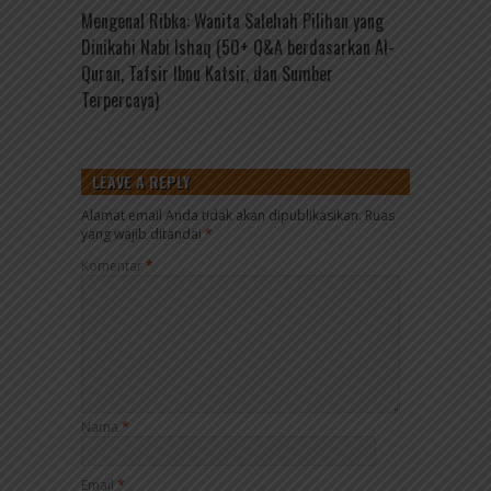
Mengenal Ribka: Wanita Salehah Pilihan yang
Dinikahi Nabi Ishaq (50+ Q&A berdasarkan Al-
Quran, Tafsir Ibnu Katsir, dan Sumber
Terpercaya)
LEAVE A REPLY
Alamat email Anda tidak akan dipublikasikan.
Ruas
yang wajib ditandai
*
Komentar
*
Nama
*
Email
*