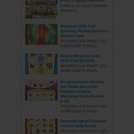
Daftar Anggota Elibrary.id
Daftar di sini Salam Sahabat
elibrary.id...
Mengenal Jenis Kaki
Binatang: Petualangan Rara
di Hutan Ajaib
DOWNLOAD PAKET 1001
WORKSHEETS PAUD...
Belajar Mengenal Jenis-
Jenis Kaki Binatang
DOWNLOAD PAKET 1001
WORKSHEETS PAUD...
Mengenal Hewan Bertelur
dan Hewan Bersayap:
Panduan Lengkap
Worksheet Edukatif untuk
Anak
DOWNLOAD PAKET 1001
WORKSHEETS PAUD...
Menghubungkan Pasangan
Gambar yang Sesuai
DOWNLOAD PAKET 1001