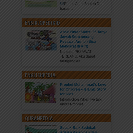
Ebook Anak Shaleh Doa
harian...
ENSIKLOPEDIKID
Anak Pintar Sains: 25 Tanya
Jawab Seru tentang
Pesawat Amfibi (Bisa
Mendarat di Air!)
Namaku PESAWAT
TERBANG. Aku dapat
mengangkut...
ENGLISHPEDIA
Prophet Muhammad’s Love
for Children – Islamic Story
for Kids
Introduction When we talk
about Prophet...
QURANPEDIA
Sebaik-Baik Sedekah
Adalah Kelebihan dari