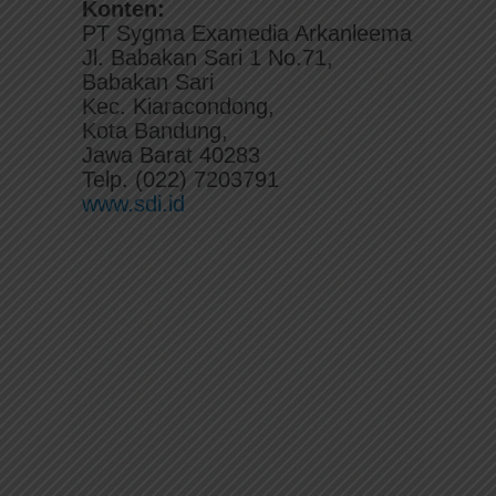
Konten:
PT Sygma Examedia Arkanleema
Jl. Babakan Sari 1 No.71,
Babakan Sari
Kec. Kiaracondong,
Kota Bandung,
Jawa Barat 40283
Telp. (022) 7203791
www.sdi.id