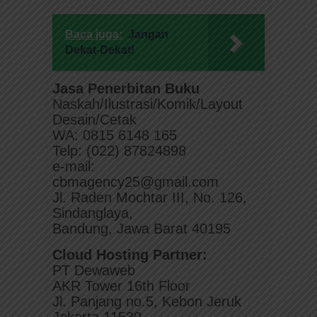
Baca juga:
Jangan
Dekat-Dekat!
Jasa Penerbitan Buku
Naskah/Ilustrasi/Komik/Layout
Desain/Cetak
WA: 0815 6148 165
Telp: (022) 87824898
e-mail:
cbmagency25@gmail.com
Jl. Raden Mochtar III, No. 126,
Sindanglaya,
Bandung, Jawa Barat 40195
Cloud Hosting Partner:
PT Dewaweb
AKR Tower 16th Floor
Jl. Panjang no.5, Kebon Jeruk
Jakarta 11530