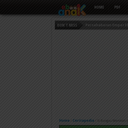
HOME
PDF
DON'T MISS
Persahabatan Empat E
Putri Ayu dan Prajurit 
Kisah Keledai Pemalas
Home
Ceritapedia
/
/
Si Bungsu Menikah d