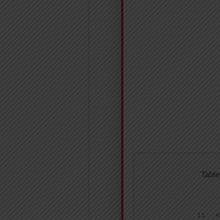
Table
K