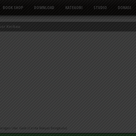
BOOK SHOP
DOWNLOAD
KATEGORI
STUDIO
DONASI
kor Kerbau
Tusuk Gigi
 yang Suka Mengeluh
engan Ular Gaib (Cerita Rakyat Bengkulu)