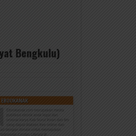
kyat Bengkulu)
 EBOOKANAK
Ebookanak.com merupakan media
publikasi ebook anak legal dan
orisinal karya Kak Nurul Ihsan dan tim
yang dapat diakses free online dan
oad dengan donasi untuk memajukan
Indonesia Cerdas Literasi di