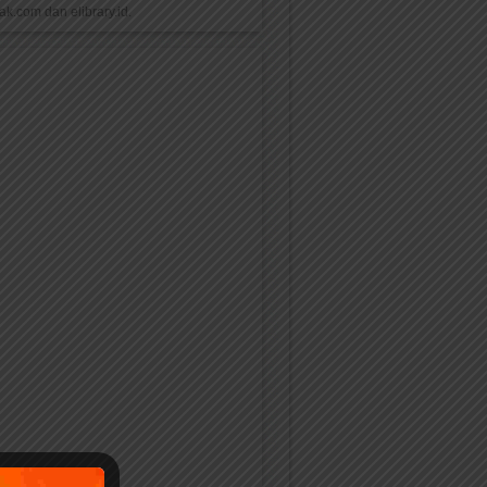
k.com dan elibrary.id.