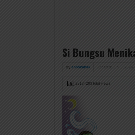
Si Bungsu Menika
By
ebookanak
Updated: Juni 3, 2026
28184293 total views