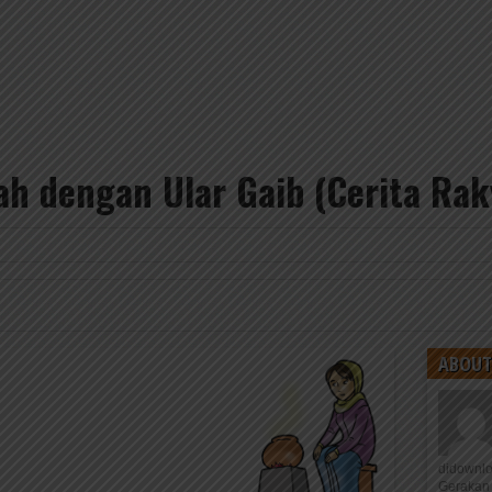
h dengan Ular Gaib (Cerita Ra
ABOUT
didownl
Gerakan 