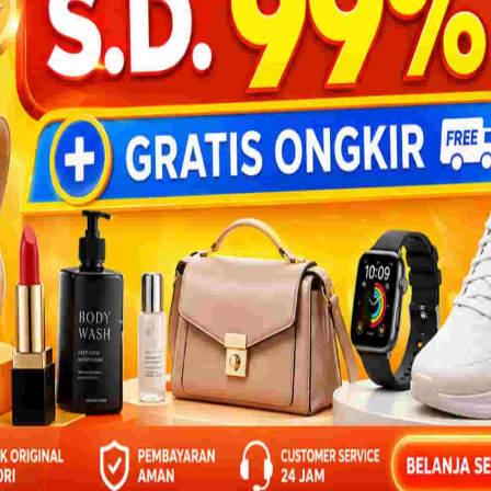
IAL EBOOK BEST SELLER
USANTARA
mo Berakhir Dalam:
Stok Promo Terbatas
06:23:45
BANTU