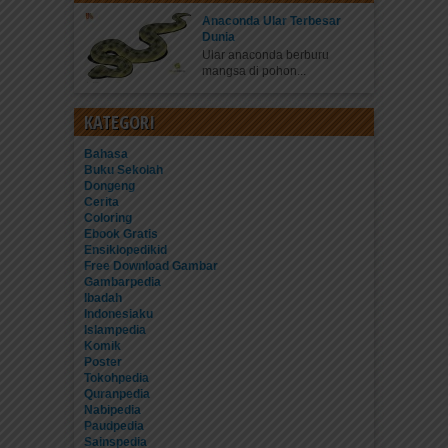
Anaconda Ular Terbesar
Dunia
Ular anaconda berburu
mangsa di pohon...
KATEGORI
Bahasa
Buku Sekolah
Dongeng
Cerita
Coloring
Ebook Gratis
Ensiklopedikid
Free Download Gambar
Gambarpedia
Ibadah
Indonesiaku
Islampedia
Komik
Poster
Tokohpedia
Quranpedia
Nabipedia
Paudpedia
Sainspedia