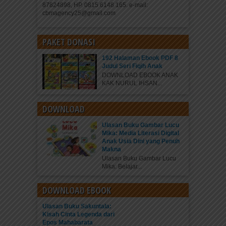
87824898, HP. 0815 6148 165. e-mail:
cbmagency25@gmail.com
PAKET DONASI
192 Halaman Ebook PDF 8
Judul Seri Fiqih Anak
DOWNLOAD EBOOK ANAK
KAK NURUL IHSAN...
DOWNLOAD
Ulasan Buku Gambar Lucu
Mika: Media Literasi Digital
Anak Usia Dini yang Penuh
Makna
Ulasan Buku Gambar Lucu
Mika: Belajar...
DOWNLOAD EBOOK
Ulasan Buku Sakuntala:
Kisah Cinta Legenda dari
Epos Mahabarata