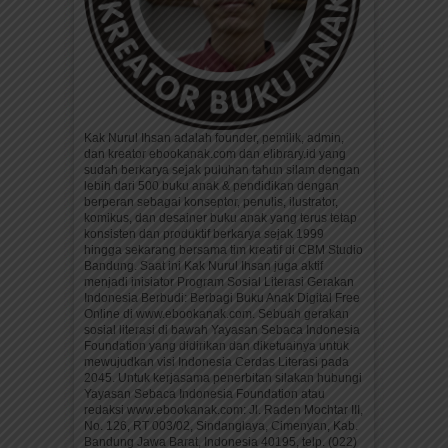
Kak Nurul Ihsan adalah founder, pemilik, admin,
dan kreator ebookanak.com dan elibrary.id yang
sudah berkarya sejak puluhan tahun silam dengan
lebih dari 500 buku anak & pendidikan dengan
berperan sebagai konseptor, penulis, ilustrator,
komikus, dan desainer buku anak yang terus tetap
konsisten dan produktif berkarya sejak 1999
hingga sekarang bersama tim kreatif di CBM Studio
Bandung. Saat ini Kak Nurul Ihsan juga aktif
menjadi inisiator Program Sosial Literasi Gerakan
Indonesia Berbudi: Berbagi Buku Anak Digital Free
Online di www.ebookanak.com. Sebuah gerakan
sosial literasi di bawah Yayasan Sebaca Indonesia
Foundation yang didirikan dan diketuainya untuk
mewujudkan visi Indonesia Cerdas Literasi pada
2045. Untuk kerjasama penerbitan silakan hubungi
Yayasan Sebaca Indonesia Foundation atau
redaksi www.ebookanak.com: Jl. Raden Mochtar III,
No. 126, RT 003/02, Sindanglaya, Cimenyan, Kab.
Bandung Jawa Barat, Indonesia 40195, telp. (022)