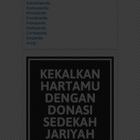
Sekolahpedia
Kamuspedia
Kisahpedia
Komikpedia
Fabelpedia
Hadispedia
Ceritapedia
Doapedia
Arsip