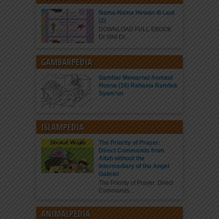
Nama-Nama Hewan di Laut
(2)
DOWNLOAD FULL EBOOK
DI SINI DI...
GAMBARPEDIA
Gambar Mewarnai Asmaul
Husna (16) Rahasia Rambut
Syam’un
ISLAMPEDIA
The Priority of Prayer:
Direct Commands from
Allah without the
Intermediary of the Angel
Gabriel
The Priority of Prayer: Direct
Commands...
ANIMALPEDIA