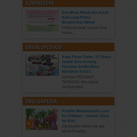
KOMIKPEDIA
Doa Minta Mimpi dan Kisah
Nabi yang Pintar
Menafsirkan Mimpi
Ebook Anak Shaleh Doa
harian...
ENSIKLOPEDIKID
Anak Pintar Sains: 25 Tanya
Jawab Seru tentang
Pesawat Amfibi (Bisa
Mendarat di Air!)
Namaku PESAWAT
TERBANG. Aku dapat
mengangkut...
ENGLISHPEDIA
Prophet Muhammad’s Love
for Children – Islamic Story
for Kids
Introduction When we talk
about Prophet...