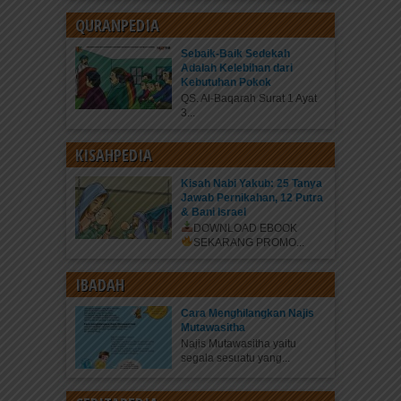
QURANPEDIA
Sebaik-Baik Sedekah
Adalah Kelebihan dari
Kebutuhan Pokok
QS. Al-Baqarah Surat 1 Ayat
3...
KISAHPEDIA
Kisah Nabi Yakub: 25 Tanya
Jawab Pernikahan, 12 Putra
& Bani Israel
DOWNLOAD EBOOK
SEKARANG
PROMO...
IBADAH
Cara Menghilangkan Najis
Mutawasitha
Najis Mutawasitha yaitu
segala sesuatu yang...