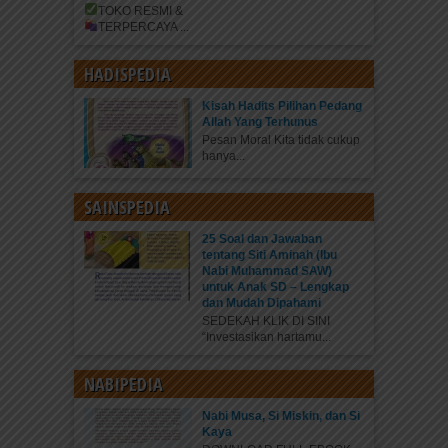
TOKO RESMI &
TERPERCAYA
...
HADISPEDIA
Kisah Hadits Pilihan Pedang
Allah Yang Terhunus
Pesan Moral Kita tidak cukup
hanya...
SAINSPEDIA
25 Soal dan Jawaban
tentang Siti Aminah (Ibu
Nabi Muhammad SAW)
untuk Anak SD – Lengkap
dan Mudah Dipahami
SEDEKAH KLIK DI SINI
“Investasikan hartamu...
NABIPEDIA
Nabi Musa, Si Miskin, dan Si
Kaya