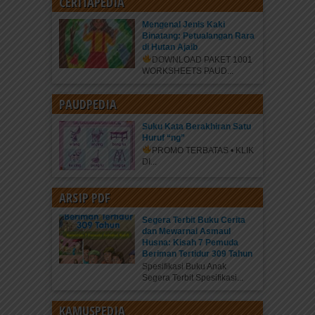
CERITAPEDIA
Mengenal Jenis Kaki
Binatang: Petualangan Rara
di Hutan Ajaib
DOWNLOAD PAKET 1001
WORKSHEETS PAUD...
PAUDPEDIA
Suku Kata Berakhiran Satu
Huruf “ng”
PROMO TERBATAS • KLIK
DI...
ARSIP PDF
Segera Terbit Buku Cerita
dan Mewarnai Asmaul
Husna: Kisah 7 Pemuda
Beriman Tertidur 309 Tahun
Spesifikasi Buku Anak
Segera Terbit Spesifikasi...
KAMUSPEDIA