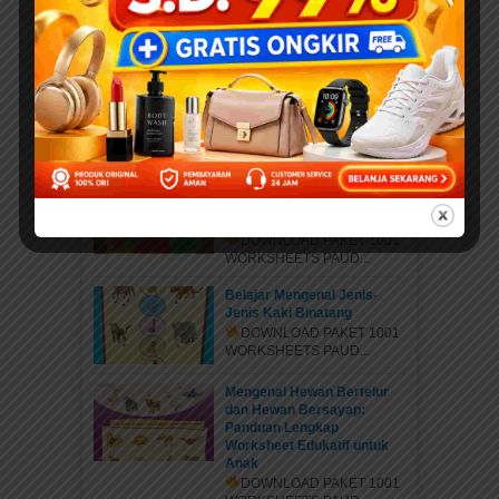
PDF Karya Kak Nurul Ihsan
DOWNLOAD EBOOK
ANAK DENGAN DONASI...
Daftar Anggota Elibrary.id
Daftar di sini Salam Sahabat
elibrary.id...
Mengenal Jenis Kaki
Binatang: Petualangan Rara
di Hutan Ajaib
DOWNLOAD PAKET 1001
WORKSHEETS PAUD...
Belajar Mengenal Jenis-
Jenis Kaki Binatang
DOWNLOAD PAKET 1001
WORKSHEETS PAUD...
Mengenal Hewan Bertelur
dan Hewan Bersayap:
Panduan Lengkap
Worksheet Edukatif untuk
Anak
DOWNLOAD PAKET 1001