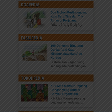
DOAPEDIA
Doa Mohon Perlindungan:
Kuis Seru Tips dan Trik
Aman di Perjalanan
رَبِّ إِنِّي أَعُوذُ بِكَ أَنْ أَسْأَلَكَ...
FABELPEDIA
100 Dongeng Binatang
Dunia: Asal Kata
Minangkabau dan Adu
Kerbau
Di Kerajaan Pagaruyung
sedang ada pertandingan...
TOKOHPEDIA
K.H. Mas Mansur Pejuang
Bangsa yang Aktif di
Banyak Organisasi
K.H Mas Mansur seorang
pejuang kemerdekaan...