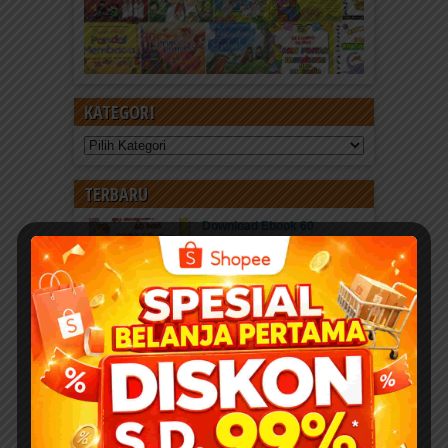
KATEGORI
Kategori
TERBARU
Download Ebook 60
Langkah 60 Hari Aku Pintar
Membaca dan Menulis (64
Halaman)
Baca Ebook Online
Download Ebook PDF 60...
Kisah Menakjubkan 25 Nabi
dan Rasul
Pahala Sedekah jariyah
ebook PDF “Kisah...
Download 400 Judul Ebook
Anak Isi 10+ Ribu Halaman