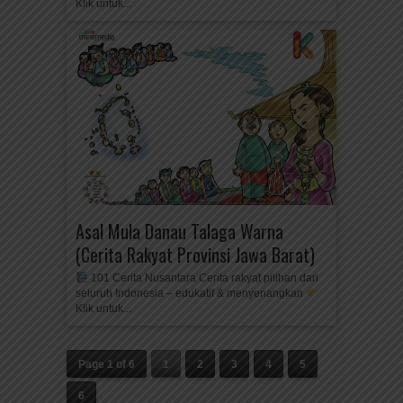
Klik untuk...
Asal Mula Danau Talaga Warna
(Cerita Rakyat Provinsi Jawa Barat)
101 Cerita Nusantara Cerita rakyat pilihan dari
seluruh Indonesia – edukatif & menyenangkan
Klik untuk...
Page 1 of 6
1
2
3
4
5
6