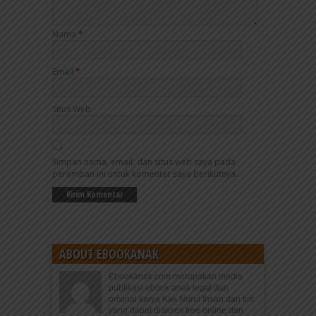
Nama
*
Email
*
Situs Web
Simpan nama, email, dan situs web saya pada
peramban ini untuk komentar saya berikutnya.
ABOUT EBOOKANAK
Ebookanak.com merupakan media
publikasi ebook anak legal dan
orisinal karya Kak Nurul Ihsan dan tim
yang dapat diakses free online dan