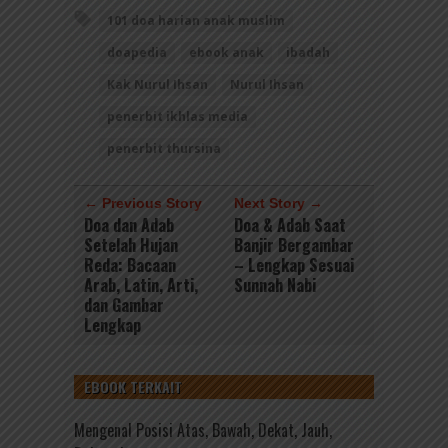
101 doa harian anak muslim
doapedia
ebook anak
ibadah
Kak Nurul Ihsan
Nurul Ihsan
penerbit ikhlas media
penerbit thursina
← Previous Story
Next Story →
Doa dan Adab
Doa & Adab Saat
Setelah Hujan
Banjir Bergambar
Reda: Bacaan
– Lengkap Sesuai
Arab, Latin, Arti,
Sunnah Nabi
dan Gambar
Lengkap
EBOOK TERKAIT
Mengenal Posisi Atas, Bawah, Dekat, Jauh,