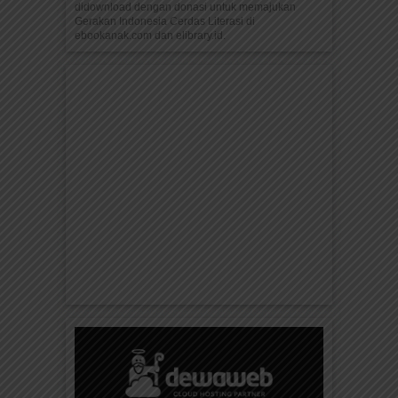
didownload dengan donasi untuk memajukan
Gerakan Indonesia Cerdas Literasi di
ebookanak.com dan elibrary.id.