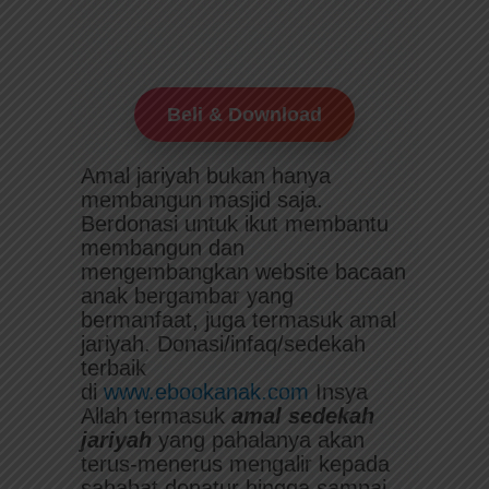
Beli & Download
Amal jariyah bukan hanya
membangun masjid saja.
Berdonasi untuk ikut membantu
membangun dan
mengembangkan website bacaan
anak bergambar yang
bermanfaat, juga termasuk amal
jariyah. Donasi/infaq/sedekah
terbaik
di
www.ebookanak.com
Insya
Allah termasuk
amal sedekah
jariyah
yang pahalanya akan
terus-menerus mengalir kepada
sahabat donatur hingga sampai