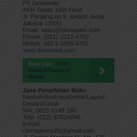
PT Dewaweb
AKR Tower 16th Floor
Jl. Panjang no.5, Kebon Jeruk
Jakarta 11530
Email: sales@dewaweb.com
Phone: (021) 2212-4702
Mobile: 0813-1888-4702
www.dewaweb.com
Baca juga:
Kisah
Asma'ul Husna Al-
Mumiit
Jasa Penerbitan Buku
Naskah/Ilustrasi/Komik/Layout
Desain/Cetak
WA: 0815 6148 165
Telp: (022) 87824898
e-mail:
cbmagency25@gmail.com