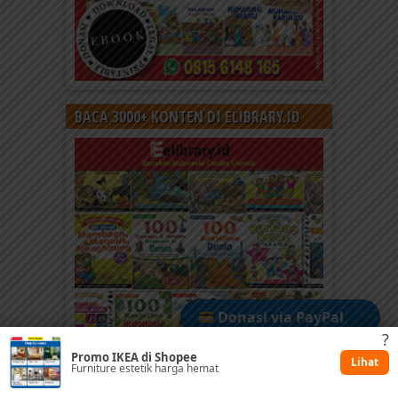
BACA 3000+ KONTEN DI ELIBRARY.ID
Donasi via PayPal
?
Promo IKEA di Shopee
Dukung via Kitabisa
Lihat
Furniture estetik harga hemat