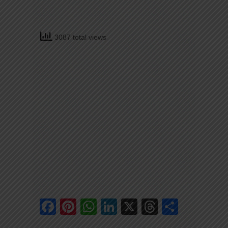
3087 total views
Facebook
Pinterest
WhatsApp
LinkedIn
X
Threads
Share