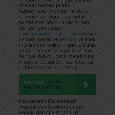
di
alam
barzah
(alam
kubur)
karena donasi tersebut
sepenuhnya digunakan untuk
pembuatan ebook anak terbaru
dan pengembangan
situs
www.ebookanak.com
menjadi
sebuah portal bacaan digital anak
muslim free online Inspirasi Dunia
yang bermanfaat bagi umat dan
bangsa dalam upaya mendukung
Program Sosial Edukasi Gerakan
Indonesia Cerdas Literasi.
Baca juga:
Doa dan
Adab Bangun Tidur
Keutamaan Bersedekah
Jariyah di ebookanak.com
Pahala dari shalat tahajud