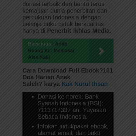
donasi terbaik dan bantu terus
kemajuan dunia penerbitan dan
perbukuan Indonesia dengan
belanja buku cetak berkualitas
hanya di
Penerbit Ikhlas Media.
Baca juga:
Adab
Buang Air: Memakai
Alas Kaki
Cara Download Full Ebook
?101
Doa Harian Anak
Saleh?
karya
Kak Nurul Ihsan
Donasi ke norek: Bank
Syariah Indonesia (BSI):
7113717337 an. Yayasan
Sebaca Indonesia.
Infokan judul/paket ebook,
alamat email, dan bukti