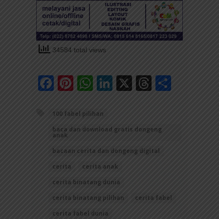
34584 total views
Facebook
Pinterest
WhatsApp
LinkedIn
X
Threads
Share
100 fabel pilihan
baca dan download gratis dongeng
anak
bacaan cerita dan dongeng digital
cerita
cerita anak
cerita binatang dunia
cerita binatang pilihan
cerita fabel
cerita fabel dunia