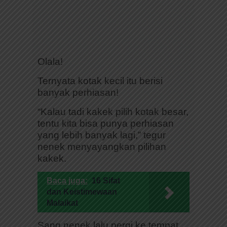
Olala!
Ternyata kotak kecil itu berisi
banyak perhiasan!
“Kalau tadi kakek pilih kotak besar,
tentu kita bisa punya perhiasan
yang lebih banyak lagi,” tegur
nenek menyayangkan pilihan
kakek.
Baca juga:
16 Sifat
dan Keistimewaan
Malaikat
Sang nenek lalu pergi ke tempat