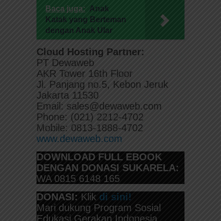
Baca juga:
Anak
Katak yang Berteman
dengan Anak Ular
Cloud Hosting Partner:
PT Dewaweb
AKR Tower 16th Floor
Jl. Panjang no.5, Kebon Jeruk
Jakarta 11530
Email: sales@dewaweb.com
Phone: (021) 2212-4702
Mobile: 0813-1888-4702
www.dewaweb.com
DOWNLOAD FULL EBOOK
DENGAN DONASI SUKARELA:
WA 0815 6148 165
DONASI:
Klik
di sini!
Mari dukung Program Sosial
Edukasi Gerakan Indonesia