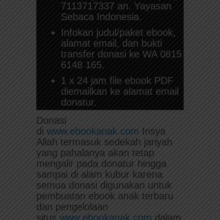
7113717337 an. Yayasan
Sebaca Indonesia.
Infokan judul/paket ebook,
alamat email, dan bukti
transfer donasi ke WA 0815
6148 165.
1 x 24 jam file ebook PDF
diemailkan ke alamat email
donatur.
Donasi
di
www.ebookanak.com
Insya
Allah termasuk sedekah jariyah
yang pahalanya akan tetap
mengalir pada donatur hingga
sampai di alam kubur karena
semua donasi digunakan untuk
pembuatan ebook anak terbaru
dan pengelolaan
situs
www.ebookanak.com
dalam