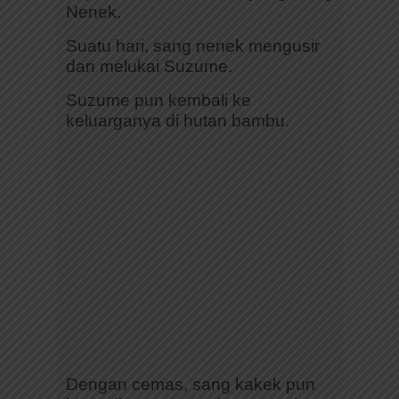
Nenek.
Suatu hari, sang nenek mengusir
dan melukai Suzume.
Suzume pun kembali ke
keluarganya di hutan bambu.
Dengan cemas, sang kakek pun