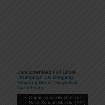
Cara Download Full Ebook
“Kumpulan 100 Dongeng
Binatang Dunia”
karya
Kak
Nurul Ihsan
Donasi sukarela ke norek:
Bank Syariah Mandiri (BSI):