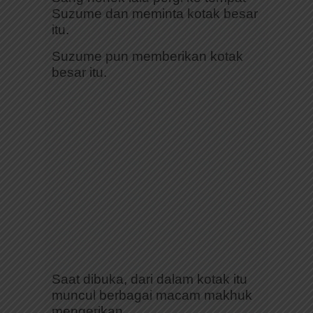
Suzume dan meminta kotak besar
itu.
Suzume pun memberikan kotak
besar itu.
Saat dibuka, dari dalam kotak itu
muncul berbagai macam makhuk
mengerikan.