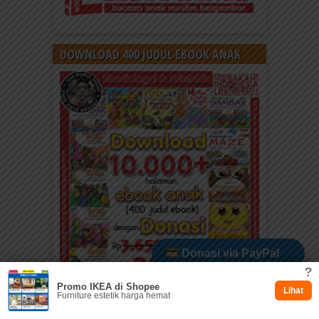
DOWNLOAD 400 JUDUL EBOOK ANAK
Donasi via PayPal
?
Promo IKEA di Shopee
Dukung via Kitabisa
Lihat
Furniture estetik harga hemat