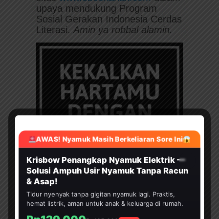
upaya mendukung Program
Sosial Gerakan Indonesia Cerdas
Literasi.
Amin ya robbal alamin.
AWAS! Nyamuk Masih Berkeliaran Sore Ini
HEMAT 30%
Krisbow Penangkap Nyamuk Elektrik —
Solusi Ampuh Usir Nyamuk Tanpa Racun
& Asap!
Tidur nyenyak tanpa gigitan nyamuk lagi. Praktis,
hemat listrik, aman untuk anak & keluarga di rumah.