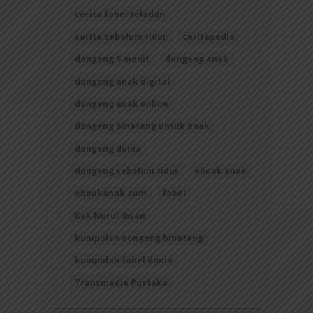
cerita fabel teladan
cerita sebelum tidur
ceritapedia
dongeng 5 menit
dongeng anak
dongeng anak digital
dongeng anak online
dongeng binatang untuk anak
dongeng dunia
dongeng sebelum tidur
ebook anak
ebookanak.com
fabel
Kak Nurul Ihsan
kumpulan dongeng binatang
kumpulan fabel dunia
Transmedia Pustaka