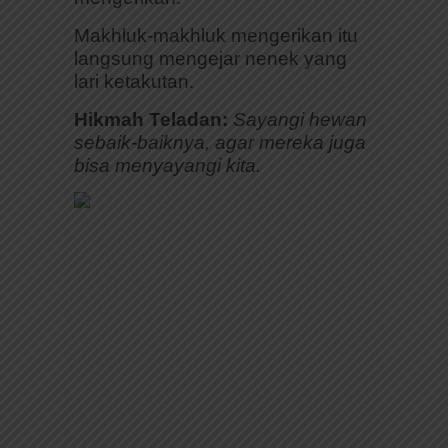
Makhluk-makhluk mengerikan itu
langsung mengejar nenek yang
lari ketakutan.
Hikmah Teladan:
Sayangi hewan
sebaik-baiknya, agar mereka juga
bisa menyayangi kita.