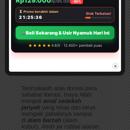
Rp129.000
Rp185.000
-30%
Promo berakhir dalam
Stok Terbatas!
21:25:33
Beli Sekarang & Usir Nyamuk Hari Ini
★★★★★
4.8/5 · 12.400+ pembeli puas
Terimakasih atas donasi para
sahabat literasi. Insya Allah
menjadi
amal sedekah
jariyah
yang tetap dan terus
mengalir pahalanya sampai
di
alam barzah
(alam
kubur).
Amin ya robbal alamin.