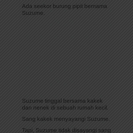
Ada seekor burung pipit bernama
Suzume.
Suzume tinggal bersama kakek
dan nenek di sebuah rumah kecil.
Sang kakek menyayangi Suzume.
Tapi, Suzume tidak disayangi sang