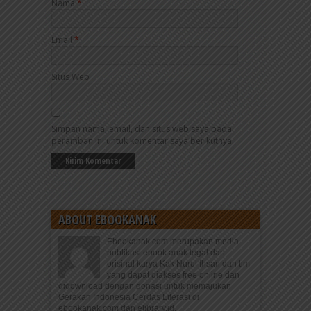
Nama
*
Email
*
Situs Web
Simpan nama, email, dan situs web saya pada
peramban ini untuk komentar saya berikutnya.
ABOUT EBOOKANAK
Ebookanak.com merupakan media
publikasi ebook anak legal dan
orisinal karya Kak Nurul Ihsan dan tim
yang dapat diakses free online dan
didownload dengan donasi untuk memajukan
Gerakan Indonesia Cerdas Literasi di
ebookanak.com dan elibrary.id.