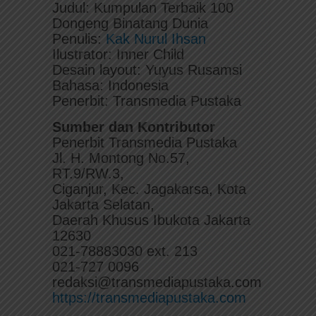
Judul: Kumpulan Terbaik 100
Dongeng Binatang Dunia
Penulis:
Kak Nurul Ihsan
Ilustrator: Inner Child
Desain layout: Yuyus Rusamsi
Bahasa: Indonesia
Penerbit: Transmedia Pustaka
Sumber dan Kontributor
Penerbit Transmedia Pustaka
Jl. H. Montong No.57,
RT.9/RW.3,
Ciganjur, Kec. Jagakarsa, Kota
Jakarta Selatan,
Daerah Khusus Ibukota Jakarta
12630
021-78883030 ext. 213
021-727 0096
redaksi@transmediapustaka.com
https://transmediapustaka.com