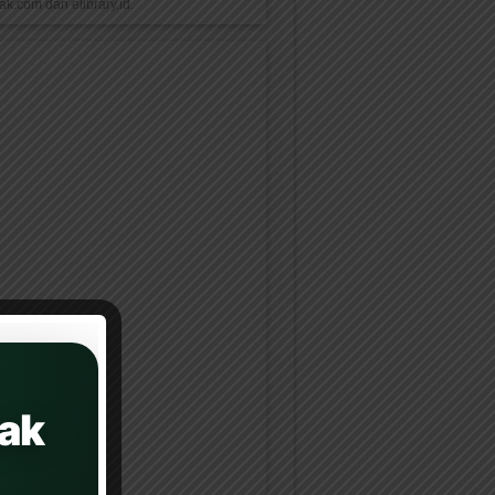
k.com dan elibrary.id.
ak