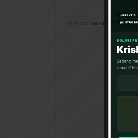
PRAKTIS
Table of Contents
UNTUK R
SOLUSI P
Kri
Sedang men
rumah? Ken