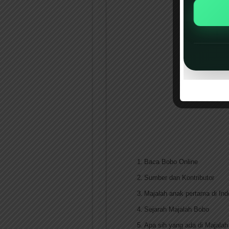
Baca Bobo Online
Sumber dan Kontributor
Majalah anak pertama di Ind
Sejarah Majalah Bobo
Apa sih yang ada di Majala