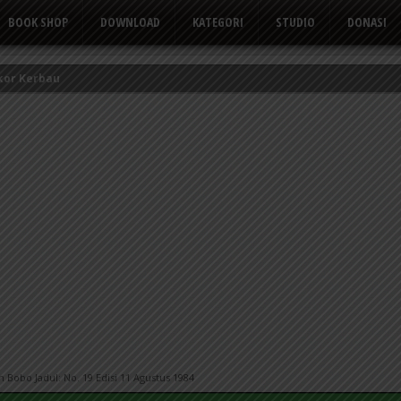
BOOK SHOP
DOWNLOAD
KATEGORI
STUDIO
DONASI
kor Kerbau
Tusuk Gigi
 yang Suka Mengeluh
Bobo Jadul: No. 19 Edisi 11 Agustus 1984