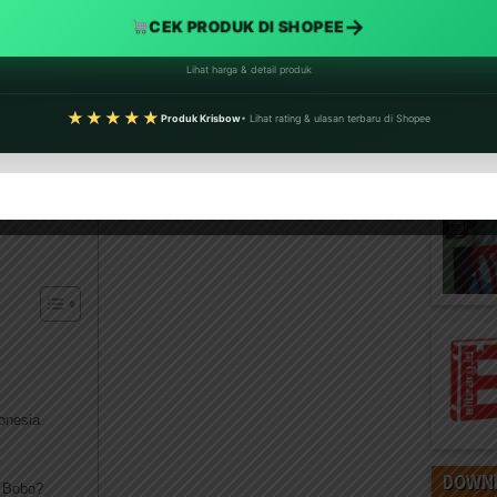
→
CEK PRODUK DI SHOPEE
Lihat harga & detail produk
★★★★★
Produk Krisbow
• Lihat rating & ulasan terbaru di Shopee
onesia
DOWNL
h Bobo?