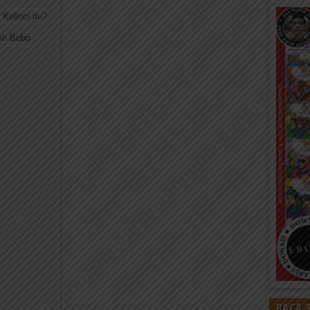
Kelinci itu?
lah Bobo
BACA 3