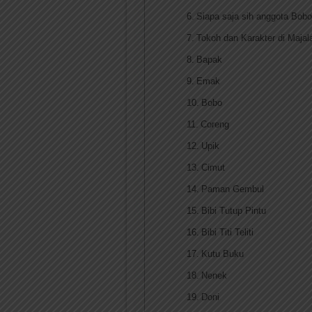
Siapa saja sih anggota Bobo 
Tokoh dan Karakter di Maja
Bapak
Emak
Bobo
Coreng
Upik
Cimut
Paman Gembul
Bibi Tutup Pintu
Bibi Titi Teliti
Kutu Buku
Nenek
Doni