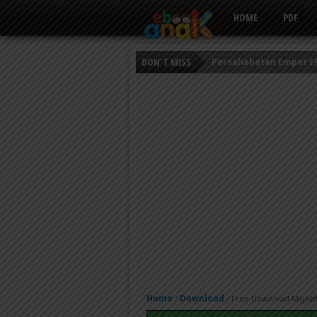
HOME
PDF
DON'T MISS
Persahabatan Empat E
Putri Ayu dan Prajurit 
Kisah Keledai Pemalas
Home
Download
/
/
Free Download Majalah 