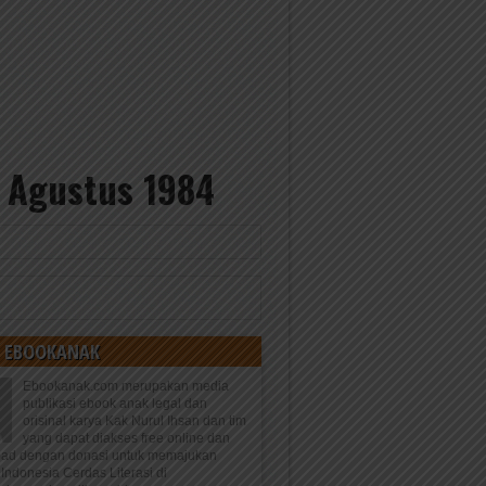
1 Agustus 1984
 EBOOKANAK
Ebookanak.com merupakan media
publikasi ebook anak legal dan
orisinal karya Kak Nurul Ihsan dan tim
yang dapat diakses free online dan
oad dengan donasi untuk memajukan
Indonesia Cerdas Literasi di