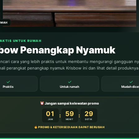
UMAH
RAKTIS UNTUK RUMAH
sbow Penangkap Nyamuk
cari cara yang lebih praktis untuk membantu mengurangi gangguan n
ali perangkat penangkap nyamuk Krisbow ini dan lihat detail produknya
✓
✓
✓
BANTU
Praktis
Untuk rumah
Mudah dice
Jangan sampai kelewatan promo
01
59
27
:
:
JAM
MENIT
DETIK
PROMO & KETERSEDIAAN DAPAT BERUBAH