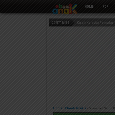
HOME
PDF
DON'T MISS
Persahabatan Empat E
Putri Ayu dan Prajurit 
Kisah Keledai Pemalas
Home
Ebook Gratis
/
/
Download Ebook 101