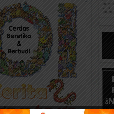
didownl
Gerakan 
ebookana