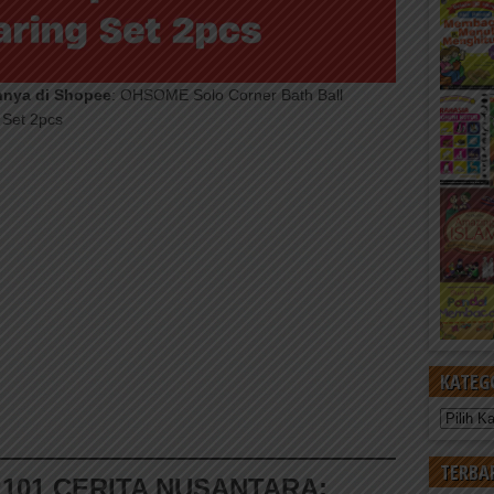
nnya di Shopee
: OHSOME Solo Corner Bath Ball
 Set 2pcs
KATEG
Kategori
TERBA
101 CERITA NUSANTARA: