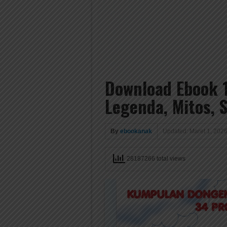
Download Ebook 1
Legenda, Mitos, 
By
ebookanak
Updated: Maret 1, 202
28187266 total views