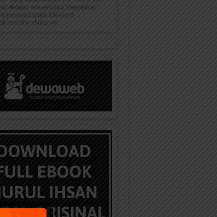
oad dengan donasi untuk memajukan
Indonesia Cerdas Literasi di
k.com dan elibrary.id.