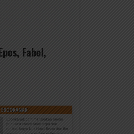
pos, Fabel,
 EBOOKANAK
Ebookanak.com merupakan media
publikasi ebook anak legal dan
orisinal karya Kak Nurul Ihsan dan tim
yang dapat diakses free online dan