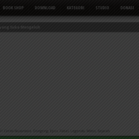
BOOK SHOP
DOWNLOAD
KATEGORI
STUDIO
DONASI
kor Kerbau
Tusuk Gigi
 yang Suka Mengeluh
 Cerita Nusantara: Dongeng, Epos, Fabel, Legenda, Mitos, Sejarah