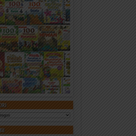
ORI
RU