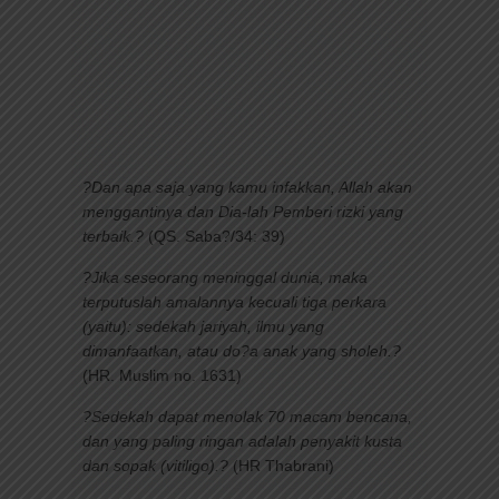
?Dan apa saja yang kamu infakkan, Allah akan
menggantinya dan Dia-lah Pemberi rizki yang
terbaik.?
(QS. Saba?/34: 39)
?Jika seseorang meninggal dunia, maka
terputuslah amalannya kecuali tiga perkara
(yaitu): sedekah jariyah, ilmu yang
dimanfaatkan, atau do?a anak yang sholeh.?
(HR. Muslim no. 1631)
?Sedekah dapat menolak 70 macam bencana,
dan yang paling ringan adalah penyakit kusta
dan sopak (vitiligo).?
(HR Thabrani)