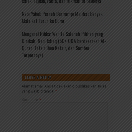
Ishak: Tujuan, Fakta, dan Hikmah di Baliknya
Nabi Yakub Pernah Bermimpi Melihat Banyak
Malaikat Turun ke Bumi
Mengenal Ribka: Wanita Salehah Pilihan yang
Dinikahi Nabi Ishaq (50+ Q&A berdasarkan Al-
Quran, Tafsir Ibnu Katsir, dan Sumber
Terpercaya)
LEAVE A REPLY
Alamat email Anda tidak akan dipublikasikan.
Ruas
yang wajib ditandai
*
Komentar
*