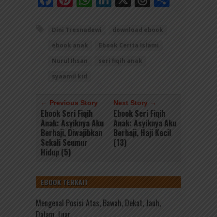
Dini Tresnadewi
download ebook
ebook anak
Ebook Cerita Islami
Nurul Ihsan
seri fiqih anak
syaamil kid
← Previous Story
Next Story →
Ebook Seri Fiqih
Ebook Seri Fiqih
Anak: Asyiknya Aku
Anak: Asyiknya Aku
Berhaji, Diwajibkan
Berhaji, Haji Kecil
Sekali Seumur
(13)
Hidup (5)
EBOOK TERKAIT
Mengenal Posisi Atas, Bawah, Dekat, Jauh,
Dalam, Luar