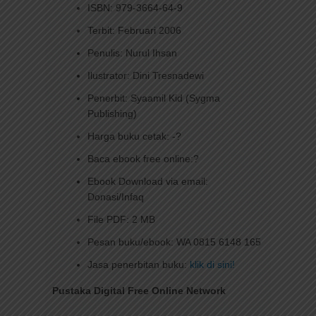
ISBN: 979-3664-64-9
Terbit: Februari 2006
Penulis: Nurul Ihsan
Ilustrator: Dini Tresnadewi
Penerbit: Syaamil Kid (Sygma
Publishing)
Harga buku cetak: -?
Baca ebook free online:?
Ebook Download via email:
Donasi/Infaq
File PDF: 2 MB
Pesan buku/ebook: WA 0815 6148 165
Jasa penerbitan buku:
klik di sini!
Pustaka Digital Free Online Network