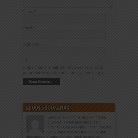
Nama
*
Email
*
Situs Web
Simpan nama, email, dan situs web saya pada
peramban ini untuk komentar saya berikutnya.
ABOUT EBOOKANAK
Ebookanak.com merupakan media
publikasi ebook anak legal dan
orisinal karya Kak Nurul Ihsan dan tim
yang dapat diakses free online dan
didownload dengan donasi untuk memajukan