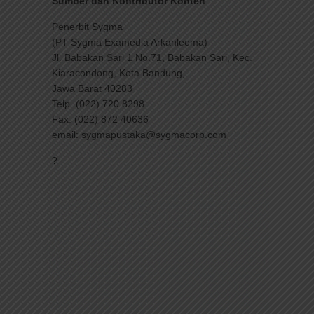
Sumber dan Kontributor Konten
Penerbit Sygma
(PT Sygma Examedia Arkanleema)
Jl. Babakan Sari 1 No.71, Babakan Sari, Kec.
Kiaracondong, Kota Bandung,
Jawa Barat 40283
Telp. (022) 720 8298
Fax. (022) 872 40636
email: sygmapustaka@sygmacorp.com
?