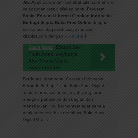
Jika Ayah Bunda dan Sahabat Literasi memiliki
kelapangan rezeki silakan bantu
Program
Sosial Edukasi Literasi Gerakan Indonesia
Berbagi Sejuta Buku Free Online
dengan
berdonasi/infaq seikhlasnya melalui
kitabisa.com dengan klik
di sini!
Baca juga:
Ebook Seri
Fiqih Anak: Asyiknya
Aku Shalat Wajib,
Berwudhu (6)
Berdonasi membantu Gerakan Indonesia
Berbudi: Berbagi 1 Juta Buku Anak Digital
adalah termasuk amal jariyah yang terus
mengalir pahalanya dan bagian dari
menebarkan ilmu bermanfaat agar semua
anak Indonesia bisa membaca Buku Anak
Digital Gratis.