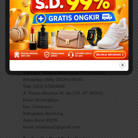
ini:
Bank Mandiri: 131-00-1542858-6
Bank Syariah Mandiri: 7113717337
Bank Central Asia: 7770520708
Bank BRI: 0746-01-020040-533
Atau melalui rekening galang dana di
kitabisa.com?
DI SINI
.??
Yayasan Sebaca Indonesia Foundation
WhatsApp (WA): 08156148165
Telp: (022) 87824898
Jl. Raden Mochtar III, No.126, RT 003/02,
Desa Sindanglaya,
Kec. Cimenyan,
Kabupaten Bandung,
Jawa Barat 40195
email: katabaca1@gmail.com