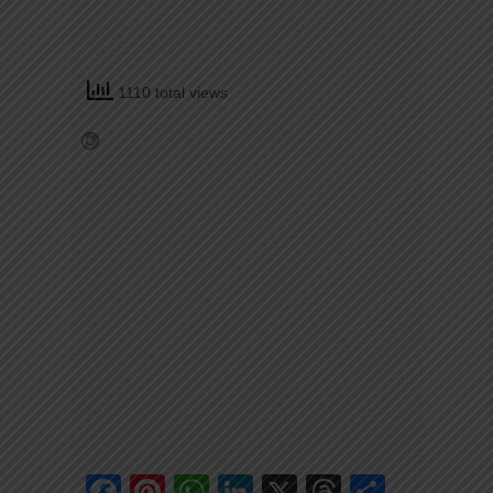
1110 total views
Facebook
Pinterest
WhatsApp
LinkedIn
X
Threads
Share