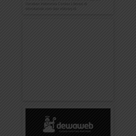
Gerakan Indonesia Cerdas Literasi di
ebookanak.com dan elibrary.id.