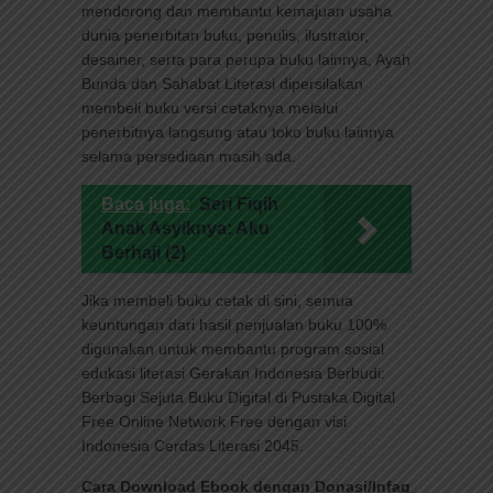
mendorong dan membantu kemajuan usaha
dunia penerbitan buku, penulis, ilustrator,
desainer, serta para perupa buku lainnya, Ayah
Bunda dan Sahabat Literasi dipersilakan
membeli buku versi cetaknya melalui
penerbitnya langsung atau toko buku lainnya
selama persediaan masih ada.
Baca juga:
Seri Fiqih
Anak Asyiknya: Aku
Berhaji (2)
Jika membeli buku cetak di sini, semua
keuntungan dari hasil penjualan buku 100%
digunakan untuk membantu program sosial
edukasi literasi Gerakan Indonesia Berbudi:
Berbagi Sejuta Buku Digital di Pustaka Digital
Free Online Network Free dengan visi
Indonesia Cerdas Literasi 2045.
Cara Download Ebook dengan Donasi/Infaq