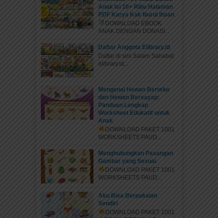
Anak Isi 10+ Ribu Halaman
PDF Karya Kak Nurul Ihsan
DOWNLOAD EBOOK
ANAK DENGAN DONASI...
Daftar Anggota Elibrary.id
Daftar di sini Salam Sahabat
elibrary.id...
Mengenal Hewan Bertelur
dan Hewan Bersayap:
Panduan Lengkap
Worksheet Edukatif untuk
Anak
DOWNLOAD PAKET 1001
WORKSHEETS PAUD...
Menghubungkan Pasangan
Gambar yang Sesuai
DOWNLOAD PAKET 1001
WORKSHEETS PAUD...
Aku Bisa Berpakaian
Sendiri
DOWNLOAD PAKET 1001