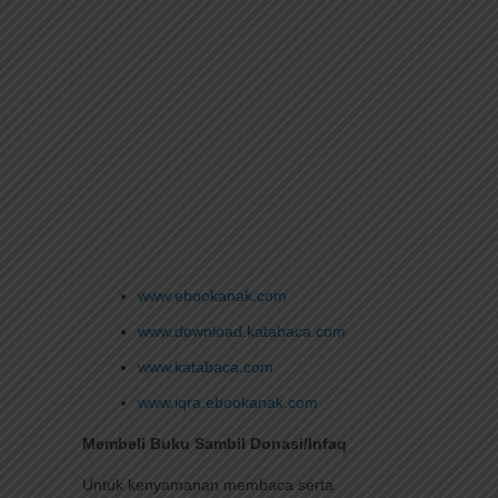
www.ebookanak.com
www.download.katabaca.com
www.katabaca.com
www.iqra.ebookanak.com
Membeli Buku Sambil Donasi/Infaq
Untuk kenyamanan membaca serta