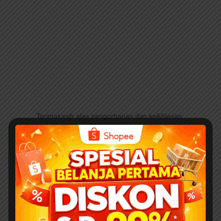
Terimakasih atas pengorbanan dan keikhlasan
Ayah Bunda dan Sahabat Literasi dalam ikut
membantu Program Gerakan Indonesia
Berbudi: Berbagi Sejuta Buku Digital Free
online agar terus update setiap hari menuju
target konten 1 juta buku anak digital pada 17
Agustus 2045, bertepatan dengan momentum
100 tahun usia kemerdekaan Indonesia,
dengan berdonasi/infaq ke salah satu rekening
Yayasan Sebaca Indonesia Foundation berikut