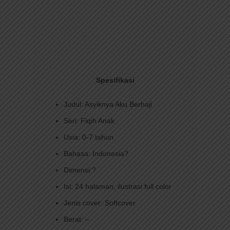
Spesifikasi
Judul: Asyiknya Aku Berhaji
Seri: Fiqih Anak
Usia: 0-7 tahun
Bahasa: Indonesia?
Dimensi:?
Isi: 24 halaman, ilustrasi full color
Jenis cover: Softcover
Berat: –