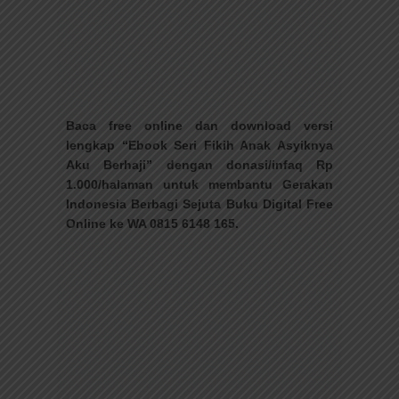
Baca free online dan download versi
lengkap “Ebook Seri Fikih Anak Asyiknya
Aku Berhaji” dengan donasi/infaq Rp
1.000/halaman untuk membantu Gerakan
Indonesia Berbagi Sejuta Buku Digital Free
Online ke WA 0815 6148 165.