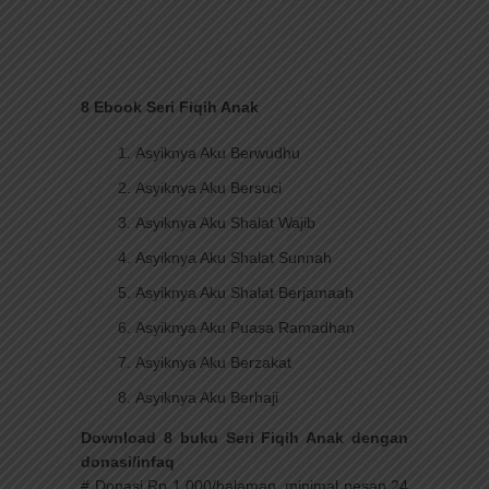
8 Ebook Seri Fiqih Anak
Asyiknya Aku Berwudhu
Asyiknya Aku Bersuci
Asyiknya Aku Shalat Wajib
Asyiknya Aku Shalat Sunnah
Asyiknya Aku Shalat Berjamaah
Asyiknya Aku Puasa Ramadhan
Asyiknya Aku Berzakat
Asyiknya Aku Berhaji
Download 8 buku Seri Fiqih Anak dengan
donasi/infaq
# Donasi Rp 1.000/halaman, minimal pesan 24