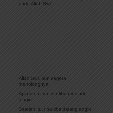
pada Allah Swt.
Allah Swt. pun segera
menolongnya.
Api dan air itu tiba-tiba menjadi
dingin.
Setelah itu, tiba-tiba datang angin