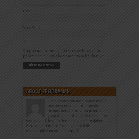
Email
*
Situs Web
Simpan nama, email, dan situs web saya pada
peramban ini untuk komentar saya berikutnya.
ABOUT EBOOKANAK
Ebookanak.com merupakan media
publikasi ebook anak legal dan
orisinal karya Kak Nurul Ihsan dan tim
yang dapat diakses free online dan
didownload dengan donasi untuk memajukan
Gerakan Indonesia Cerdas Literasi di
ebookanak.com dan elibrary.id.