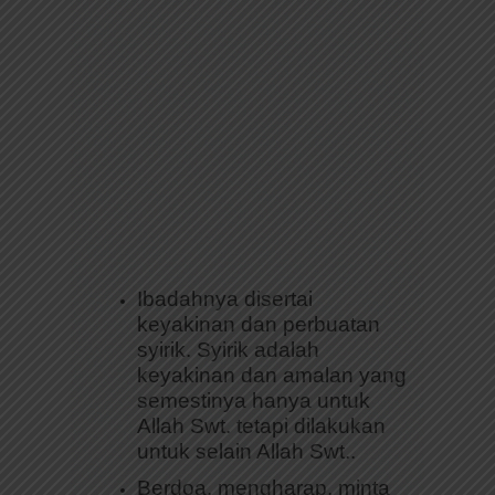
Ibadahnya disertai
keyakinan dan perbuatan
syirik. Syirik adalah
keyakinan dan amalan yang
semestinya hanya untuk
Allah Swt. tetapi dilakukan
untuk selain Allah Swt..
Berdoa, mengharap, minta