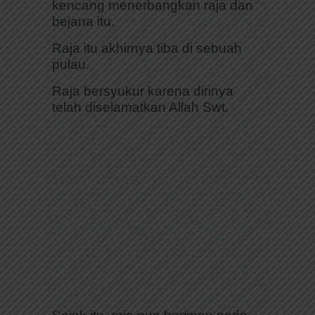
kencang menerbangkan raja dan
bejana itu.
Raja itu akhirnya tiba di sebuah
pulau.
Raja bersyukur karena dirinya
telah diselamatkan Allah Swt.