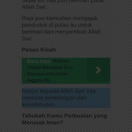
Sejak itu, raja pun beriman pada
Allah Swt.
Raja pun kemudian mengajak
penduduk di pulau itu untuk
beriman dan menyembah Allah
Swt.
Pesan Kisah
Baca juga:
Kamus
Visual Binatang Dua
Bahasa Indonesia
Inggris (6)
Hanya kepada Allah Swt. kita
meminta pertolongan dan
keselamatan.
Tahukah Kamu Perbuatan yang
Merusak Iman?