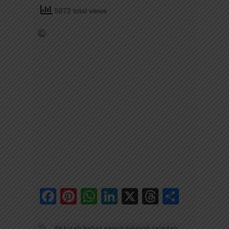
5872 total views
Facebook
Pinterest
WhatsApp
LinkedIn
X
Threads
Share
99 kisah hebat penuh hikmah teladan