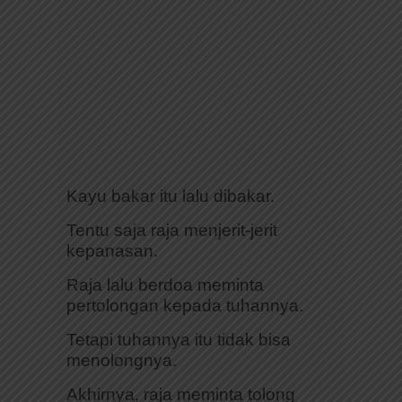
Kayu bakar itu lalu dibakar.
Tentu saja raja menjerit-jerit
kepanasan.
Raja lalu berdoa meminta
pertolongan kepada tuhannya.
Tetapi tuhannya itu tidak bisa
menolongnya.
Akhirnya, raja meminta tolong