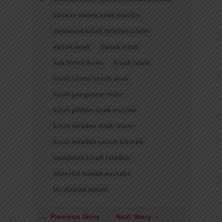
bacaan online anak muslim
download kisah teladan islami
ebook anak
Ebook Islam
Kak Nurul Ihsan
kisah islam
kisah islami untuk anak
kisah pengantar tidur
kisah pilihan anak muslim
kisah teladan anak islam
kisah teladan penuh hikmah
kumpulan kisah teladan
penerbit kawan pustaka
Uci Ahmad Sanusi
← Previous Story
Next Story →